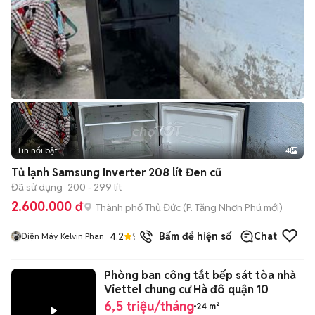
Tin nổi bật
4
Tủ lạnh Samsung Inverter 208 lít Đen cũ
Đã sử dụng
200 - 299 lít
2.600.000 đ
Thành phố Thủ Đức
(
P. Tăng Nhơn Phú
mới)
4.2
92
đã bán
Bấm để hiện số
Chat
Điện Máy Kelvin Phan
Phòng ban công tắt bếp sát tòa nhà
Viettel chung cư Hà đô quận 10
6,5 triệu/tháng
24 m²