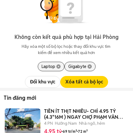
Không còn kết quả phù hợp tại Hải Phòng
Hãy xóa một số bộ lọc hoặc thay đổi khu vực tìm 
kiếm để xem nhiều kết quả hơn
Laptop
Gigabyte
Đổi khu vực
Xóa tất cả bộ lọc
Tin đăng mới
TIỀN ÍT THỊT NHIỀU- CHỈ 4.95 TỶ
(4.3*16M ) NGAY CHỢ PHẠM VĂN
BẠCH
4 PN
Hướng Nam
Nhà ngõ, hẻm
4,95 tỷ
69 tr/m²
72 m²