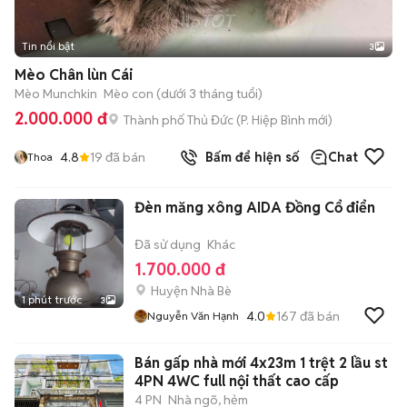
Tin nổi bật
3
Mèo Chân lùn Cái
Mèo Munchkin
Mèo con (dưới 3 tháng tuổi)
2.000.000 đ
Thành phố Thủ Đức
(
P. Hiệp Bình
mới)
4.8
19
đã bán
Bấm để hiện số
Chat
Thoa
Đèn măng xông AIDA Đồng Cổ điển
Đã sử dụng
Khác
1.700.000 đ
Huyện Nhà Bè
1 phút trước
3
4.0
167
đã bán
Nguyễn Văn Hạnh
Bán gấp nhà mới 4x23m 1 trệt 2 lầu st
4PN 4WC full nội thất cao cấp
4 PN
Nhà ngõ, hẻm