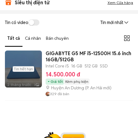
Siêu thị điện tử
Xem Cửa hàng
Tin có video
Tin mới nhất
Tất cả
Cá nhân
Bán chuyên
GIGABYTE G5 MF i5-12500H 15.6 inch
16GB/512GB
Intel Core i5
16 GB
512 GB
SSD
Tin hết hạn
14.500.000 đ
Giá tốt
Kèm phụ kiện
2 tháng trước
3
Huyện An Dương
(
P. An Hải
mới)
329
đã bán