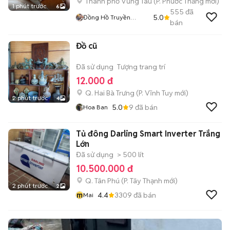
Thành phố Vũng Tàu
(
P. Phước Thắng
mới)
1 phút trước
6
555
đã
5.0
Đồng Hồ Truyền
bán
Nguyễn
Đồ cũ
Đã sử dụng
Tượng trang trí
12.000 đ
Q. Hai Bà Trưng
(
P. Vĩnh Tuy
mới)
2 phút trước
4
5.0
9
đã bán
Hoa Ban
Tủ đông Darling Smart Inverter Trắng
Lớn
Đã sử dụng
> 500 lít
10.500.000 đ
Q. Tân Phú
(
P. Tây Thạnh
mới)
2 phút trước
2
m
4.4
3309
đã bán
Mai