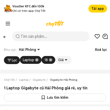
Voucher KFC đến 100k
Tải app
Chỉ có trên app Chợ Tốt
Khu vực:
Hải Phòng
Xoá lọc
Laptop
18
Giá
Lọc
Chợ Tốt
Laptop
Gigabyte
Gigabyte Hải Phòng
1 Laptop Gigabyte cũ Hải Phòng giá rẻ, uy tín
Lưu tìm kiếm