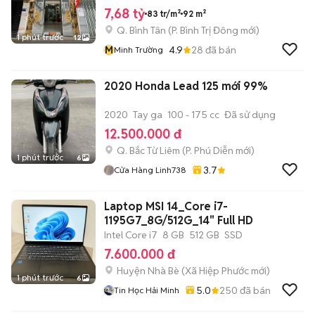
7,68 tỷ
83 tr/m²
92 m²
Q. Bình Tân
(
P. Bình Trị Đông
mới)
1 phút trước
12
M
4.9
28
đã bán
Minh Trường
2020 Honda Lead 125 mới 99%
2020
Tay ga
100 - 175 cc
Đã sử dụng
12.500.000 đ
Q. Bắc Từ Liêm
(
P. Phú Diễn
mới)
1 phút trước
6
3.7
Cửa Hàng Linh738
Laptop MSI 14_Core i7-
1195G7_8G/512G_14" Full HD
Intel Core i7
8 GB
512 GB
SSD
7.600.000 đ
Huyện Nhà Bè
(
Xã Hiệp Phước
mới)
1 phút trước
6
5.0
250
đã bán
Tin Học Hải Minh