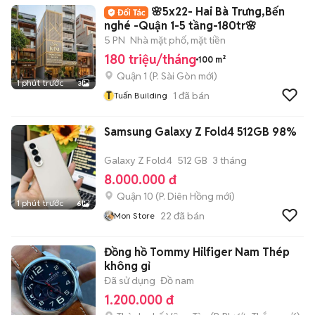
🌸5x22- Hai Bà Trưng,Bến
nghé -Quận 1-5 tầng-180tr🌸
5 PN
Nhà mặt phố, mặt tiền
180 triệu/tháng
100 m²
Quận 1
(
P. Sài Gòn
mới)
1 phút trước
3
T
1
đã bán
Tuấn Building
Samsung Galaxy Z Fold4 512GB 98%
Galaxy Z Fold4
512 GB
3 tháng
8.000.000 đ
Quận 10
(
P. Diên Hồng
mới)
1 phút trước
6
22
đã bán
Mon Store
Đồng hồ Tommy Hilfiger Nam Thép
không gỉ
Đã sử dụng
Đồ nam
1.200.000 đ