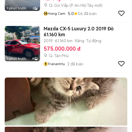
Q. Gò Vấp
(
P. An Hội Tây
mới)
1 phút trước
3
H
5.0
56
đã bán
Hong Cam
Mazda CX-5 Luxury 2.0 2019 Đỏ
61.160 km
2019
61.160 km
Xăng
Tự động
575.000.000 đ
Q. Tân Phú
1 phút trước
9
t
2
đã bán
Trananhtu