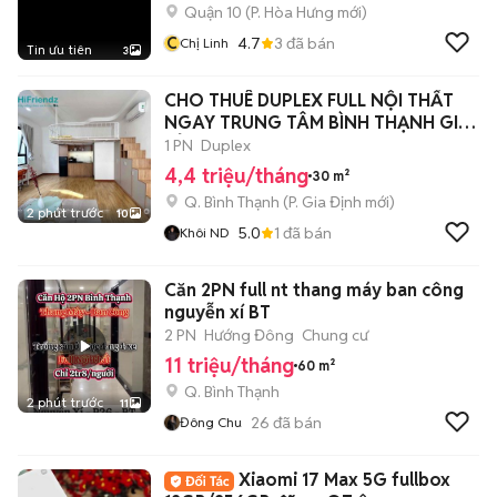
Quận 10
(
P. Hòa Hưng
mới)
C
4.7
3
đã bán
Chị Linh
Tin ưu tiên
3
CHO THUÊ DUPLEX FULL NỘI THẤT
NGAY TRUNG TÂM BÌNH THẠNH GIÁ
RẺ
1 PN
Duplex
4,4 triệu/tháng
30 m²
Q. Bình Thạnh
(
P. Gia Định
mới)
2 phút trước
10
5.0
1
đã bán
Khôi ND
Căn 2PN full nt thang máy ban công
nguyễn xí BT
2 PN
Hướng Đông
Chung cư
11 triệu/tháng
60 m²
Q. Bình Thạnh
2 phút trước
11
26
đã bán
Đông Chu
Xiaomi 17 Max 5G fullbox