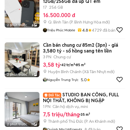
12GB/256GB đã up QT êm
17
256 GB
16.500.000 đ
Q. Bình Tân
(
P. Bình Hưng Hòa
mới)
2 phút trước
6
4.8
4729
đã bán
Triệu Phúc Mobile
Cần bán chung cư 85m2 (3pn) - giá
3,580 tỷ - sổ hồng sang tên liền
3 PN
Chung cư
3,58 tỷ
42 tr/m²
85 m²
Huyện Bình Chánh
(
Xã Tân Nhựt
mới)
2 phút trước
7
5.0
Nguyễn Trung Trực
STUDIO BAN CÔNG, FULL
NỘI THẤT, KHÔNG BỊ NGẬP
1 PN
Căn hộ dịch vụ, mini
7,5 triệu/tháng
35 m²
Thành phố Thủ Đức
(
P. An Khánh
mới)
2 phút trước
11
8
đã bán
Quỳnh Như HiFriendz