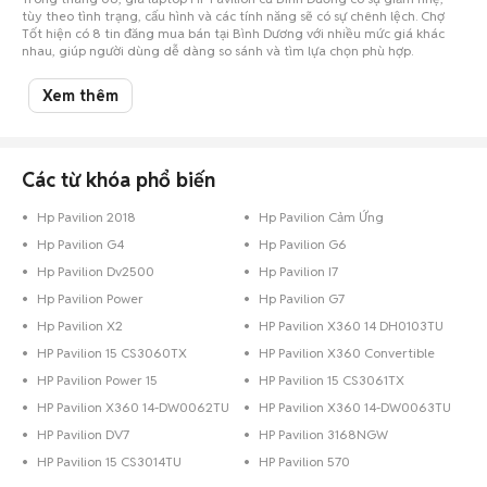
tùy theo tình trạng, cấu hình và các tính năng sẽ có sự chênh lệch. Chợ
Tốt hiện có 8 tin đăng mua bán tại Bình Dương với nhiều mức giá khác
nhau, giúp người dùng dễ dàng so sánh và tìm lựa chọn phù hợp.
Để theo dõi giá cả và thị trường mua bán tại Bình Dương, hãy thường
xuyên cập nhật thông tin mới nhất trên Chợ Tốt.
Xem thêm
Lưu ý:
Mức giá được tổng hợp từ các tin đăng trên Chợ Tốt, chỉ mang tính
chất tham khảo.
Chợ Tốt - Nơi mua bán HP Pavilion cũ ở Bình Dương giá tốt nhất!
Các từ khóa phổ biến
Hp Pavilion 2018
Hp Pavilion Cảm Ứng
Hp Pavilion G4
Hp Pavilion G6
Hp Pavilion Dv2500
Hp Pavilion I7
Hp Pavilion Power
Hp Pavilion G7
Hp Pavilion X2
HP Pavilion X360 14 DH0103TU
HP Pavilion 15 CS3060TX
HP Pavilion X360 Convertible
HP Pavilion Power 15
HP Pavilion 15 CS3061TX
HP Pavilion X360 14-DW0062TU
HP Pavilion X360 14-DW0063TU
HP Pavilion DV7
HP Pavilion 3168NGW
HP Pavilion 15 CS3014TU
HP Pavilion 570