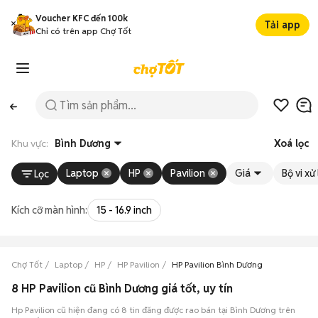
Voucher KFC đến 100k
Tải app
Chỉ có trên app Chợ Tốt
Khu vực:
Bình Dương
Xoá lọc
Laptop
HP
Pavilion
Giá
Bộ vi xử 
Lọc
Kích cỡ màn hình:
15 - 16.9 inch
Chợ Tốt
Laptop
HP
HP Pavilion
HP Pavilion Bình Dương
8 HP Pavilion cũ Bình Dương giá tốt, uy tín
Hp Pavilion cũ hiện đang có 8 tin đăng được rao bán tại Bình Dương trên