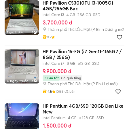
HP Pavilion CS3010TU i3-1005G1
4GB/256GB Bạc
Intel Core i3
4 GB
256 GB
SSD
3.700.000 đ
Thành phố Thủ Dầu Một
(
P. Bình Dương
mới)
1 giờ trước
3
3.7
HP Pavilion 15-EG (i7 Gen11-1165G7 /
8GB / 256G)
Intel Core i7
8 GB
512 GB
SSD
9.900.000 đ
Giá tốt
Có quà tặng
6 ngày trước
6
Thành phố Thủ Dầu Một
(
P. Phú Lợi
mới)
4.8
1086
đã bán
HP Pentium 4GB/SSD 120GB Đen Like
New
Intel Pentium
4 GB
< 128 GB
SSD
1.500.000 đ