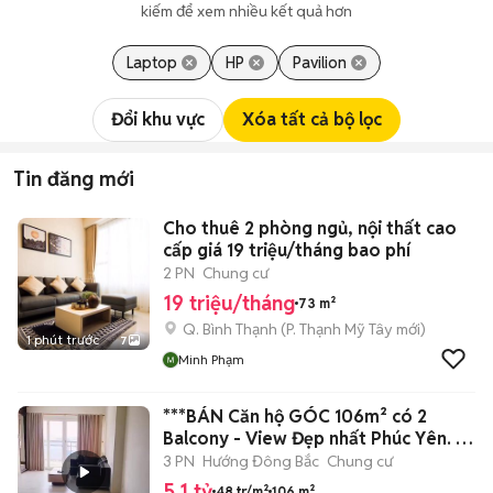
kiếm để xem nhiều kết quả hơn
Laptop
HP
Pavilion
Đổi khu vực
Xóa tất cả bộ lọc
Tin đăng mới
Cho thuê 2 phòng ngủ, nội thất cao
cấp giá 19 triệu/tháng bao phí
2 PN
Chung cư
19 triệu/tháng
73 m²
Q. Bình Thạnh
(
P. Thạnh Mỹ Tây
mới)
1 phút trước
7
Minh Phạm
***BÁN Căn hộ GÓC 106m² có 2
Balcony - View Đẹp nhất Phúc Yên. 📕
SHR.
3 PN
Hướng Đông Bắc
Chung cư
5,1 tỷ
48 tr/m²
106 m²