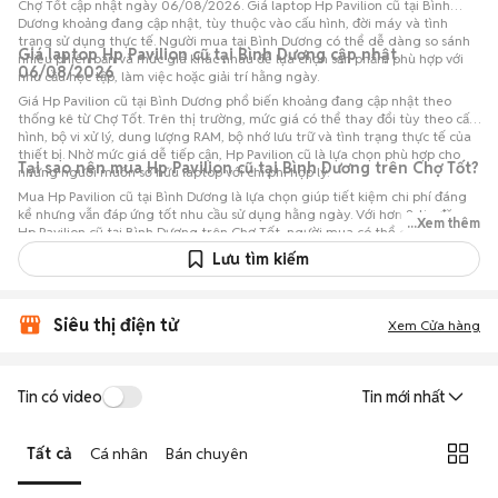
Chợ Tốt cập nhật ngày 06/08/2026. Giá laptop Hp Pavilion cũ tại Bình
Dương khoảng đang cập nhật, tùy thuộc vào cấu hình, đời máy và tình
trạng sử dụng thực tế. Người mua tại Bình Dương có thể dễ dàng so sánh
Giá laptop Hp Pavilion cũ tại Bình Dương cập nhật
nhiều phiên bản và mức giá khác nhau để lựa chọn sản phẩm phù hợp với
06/08/2026
nhu cầu học tập, làm việc hoặc giải trí hằng ngày.
Giá Hp Pavilion cũ tại Bình Dương phổ biến khoảng đang cập nhật theo
thống kê từ Chợ Tốt. Trên thị trường, mức giá có thể thay đổi tùy theo cấu
hình, bộ vi xử lý, dung lượng RAM, bộ nhớ lưu trữ và tình trạng thực tế của
thiết bị. Nhờ mức giá dễ tiếp cận, Hp Pavilion cũ là lựa chọn phù hợp cho
Tại sao nên mua Hp Pavilion cũ tại Bình Dương trên Chợ Tốt?
những người muốn sở hữu laptop với chi phí hợp lý.
Mua Hp Pavilion cũ tại Bình Dương là lựa chọn giúp tiết kiệm chi phí đáng
kể nhưng vẫn đáp ứng tốt nhu cầu sử dụng hằng ngày. Với hơn 8 tin đăng
...Xem thêm
Hp Pavilion cũ tại Bình Dương trên Chợ Tốt, người mua có thể dễ dàng
tham khảo nhiều mức giá và tình trạng máy khác nhau để lựa chọn sản
Lưu tìm kiếm
phẩm phù hợp với nhu cầu và ngân sách.
Siêu thị điện tử
Xem Cửa hàng
Tin có video
Tin mới nhất
Tất cả
Cá nhân
Bán chuyên