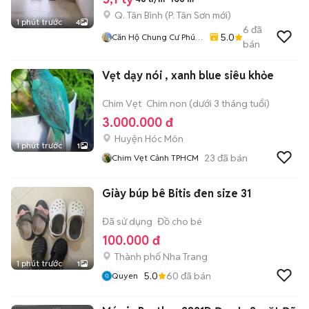
Q. Tân Bình
(
P. Tân Sơn
mới)
1 phút trước
4
6
đã
5.0
Căn Hộ Chung Cư Phúc
bán
Yên, Q. Tân Bình.
Vẹt dạy nói , xanh blue siêu khỏe
Chim Vẹt
Chim non (dưới 3 tháng tuổi)
3.000.000 đ
Huyện Hóc Môn
1 phút trước
1
23
đã bán
Chim Vẹt Cảnh TPHCM
Giày búp bê Bitis đen size 31
Đã sử dụng
Đồ cho bé
100.000 đ
Thành phố Nha Trang
1 phút trước
1
5.0
60
đã bán
Quyen