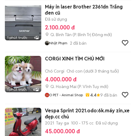
Máy in laser Brother 2361dn Trắng
đen cũ
Đã sử dụng
2.100.000 đ
Q. Bình Tân
(
P. Bình Trị Đông
mới)
1 phút trước
1
2
đã bán
Nhật Phạm
CORGI XINH TÌM CHỦ MỚI
Chó Corgi
Chó con (dưới 3 tháng tuổi)
4.000.000 đ
Q. Hoàng Mai
(
P. Vĩnh Tuy
mới)
1 phút trước
6
4.4
9
đã bán
O PET - Animal Shop
Vespa Sprint 2021.odo:6k.máy zin,xe
đẹp.cc chủ
2021
Tay ga
100 - 175 cc
Đã sử dụng
45.000.000 đ