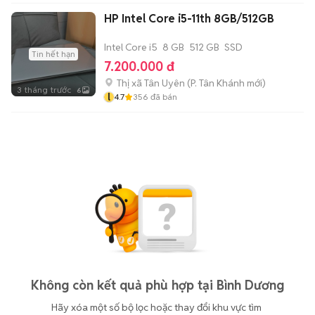
HP Intel Core i5-11th 8GB/512GB
Intel Core i5
8 GB
512 GB
SSD
Tin hết hạn
7.200.000 đ
Thị xã Tân Uyên
(
P. Tân Khánh
mới)
3 tháng trước
6
l
4.7
356
đã bán
Không còn kết quả phù hợp tại Bình Dương
Hãy xóa một số bộ lọc hoặc thay đổi khu vực tìm 