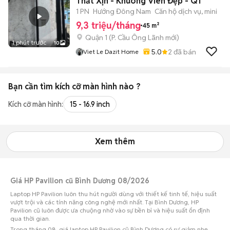
Thất Xịn - Khuông Viên Đẹp - Q1
1 PN
Hướng Đông Nam
Căn hộ dịch vụ, mini
9,3 triệu/tháng
45 m²
Quận 1
(
P. Cầu Ông Lãnh
mới)
1 phút trước
10
5.0
2
đã bán
Viet Le Dazit Home
Bạn cần tìm
kích cỡ màn hình
nào ?
Kích cỡ màn hình:
15 - 16.9 inch
Xem thêm
Giá HP Pavilion cũ Bình Dương 08/2026
Laptop HP Pavilion luôn thu hút người dùng với thiết kế tinh tế, hiệu suất
vượt trội và các tính năng công nghệ mới nhất. Tại Bình Dương, HP
Pavilion cũ luôn được ưa chuộng nhờ vào sự bền bỉ và hiệu suất ổn định
qua thời gian.
Trong tháng 08, giá laptop HP Pavilion cũ Bình Dương có sự giảm nhẹ,