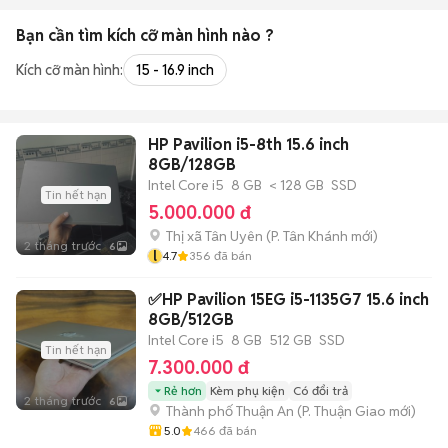
Bạn cần tìm
kích cỡ màn hình
nào ?
Kích cỡ màn hình:
15 - 16.9 inch
HP Pavilion i5-8th 15.6 inch
8GB/128GB
Intel Core i5
8 GB
< 128 GB
SSD
Tin hết hạn
5.000.000 đ
Thị xã Tân Uyên
(
P. Tân Khánh
mới)
2 tháng trước
6
l
4.7
356
đã bán
✅HP Pavilion 15EG i5-1135G7 15.6 inch
8GB/512GB
Intel Core i5
8 GB
512 GB
SSD
Tin hết hạn
7.300.000 đ
Rẻ hơn
Kèm phụ kiện
Có đổi trả
2 tháng trước
6
Thành phố Thuận An
(
P. Thuận Giao
mới)
5.0
466
đã bán