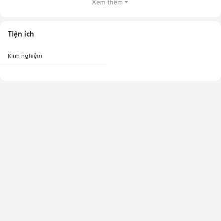
Xem thêm
Tiện ích
Kinh nghiệm