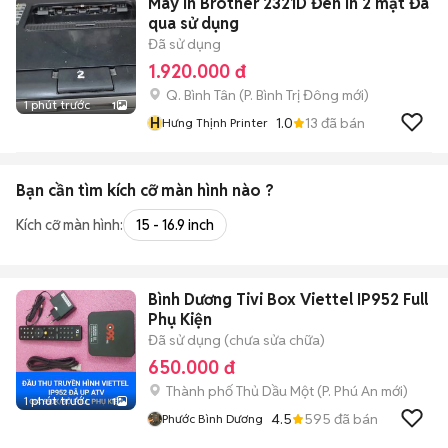
Máy in Brother 2321D Đen In 2 mặt Đã
qua sử dụng
Đã sử dụng
1.920.000 đ
Q. Bình Tân
(
P. Bình Trị Đông
mới)
1 phút trước
1
H
1.0
13
đã bán
Hưng Thịnh Printer
Bạn cần tìm
kích cỡ màn hình
nào ?
Kích cỡ màn hình:
15 - 16.9 inch
Bình Dương Tivi Box Viettel IP952 Full
Phụ Kiện
Đã sử dụng (chưa sửa chữa)
650.000 đ
Thành phố Thủ Dầu Một
(
P. Phú An
mới)
1 phút trước
1
4.5
595
đã bán
Phước Bình Dương