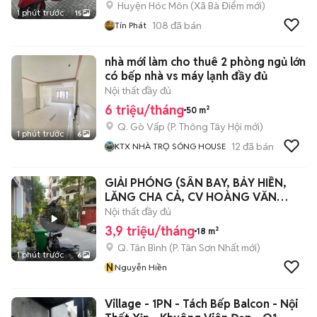
Huyện Hóc Môn
(
Xã Bà Điểm
mới)
1 phút trước
15
108
đã bán
Tín Phát
nhà mới làm cho thuê 2 phòng ngủ lớn
có bếp nhà vs máy lạnh đầy đủ
Nội thất đầy đủ
6 triệu/tháng
50 m²
Q. Gò Vấp
(
P. Thông Tây Hội
mới)
1 phút trước
6
12
đã bán
KTX NHÀ TRỌ SÓNG HOUSE
GIẢI PHÓNG (SÂN BAY, BẢY HIỀN,
LĂNG CHA CẢ, CV HOÀNG VĂN
THỤ)
Nội thất đầy đủ
3,9 triệu/tháng
18 m²
Q. Tân Bình
(
P. Tân Sơn Nhất
mới)
1 phút trước
6
N
Nguyễn Hiền
Village - 1PN - Tách Bếp Balcon - Nội