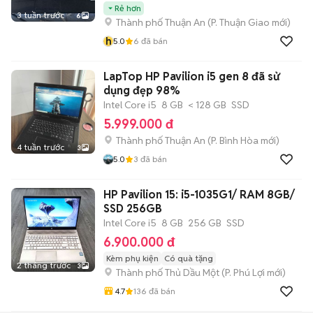
Rẻ hơn
3 tuần trước
6
Thành phố Thuận An
(
P. Thuận Giao
mới)
h
5.0
6
đã bán
LapTop HP Pavilion i5 gen 8 đã sử
dụng đẹp 98%
Intel Core i5
8 GB
< 128 GB
SSD
5.999.000 đ
Thành phố Thuận An
(
P. Bình Hòa
mới)
4 tuần trước
3
5.0
3
đã bán
HP Pavilion 15: i5-1035G1/ RAM 8GB/
SSD 256GB
Intel Core i5
8 GB
256 GB
SSD
6.900.000 đ
Kèm phụ kiện
Có quà tặng
2 tháng trước
3
Thành phố Thủ Dầu Một
(
P. Phú Lợi
mới)
4.7
136
đã bán