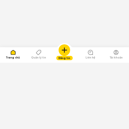
Trang chủ
Quản lý tin
Liên hệ
Tài khoản
Đăng tin
109.000 Bình chọn
Tải ứng dụng Chợ Tốt
Về Chợ Tốt
Quy chế sàn