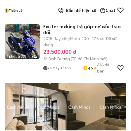
T
Bấm để hiện số
Chat
Thiện Lê
Exciter mxking.trả góp-nợ xấu-trao
đổi
2018
Tay côn/Moto
100 - 175 cc
Đã sử
dụng
23.500.000 đ
1 phút trước
6
Bình Dương
(
TP Hồ Chí Minh
mới)
816
đã
4.9
Xe Máy Khánh
bán
Dương