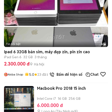
Tin nổi bật
6
+
2
Ipad 6 32GB bản sim, máy đẹp zin, pin zin cao
iPad Gen 6
32 GB
3 tháng
2.300.000 đ
Hà Nội
5.0
23
đã bán
Bấm để hiện số
Chat
Akiba Shop
Macbook Pro 2018 15 inch
Intel Core i7
16 GB
256 GB
6.000.000 đ
Long An
(
Tây Ninh
mới)