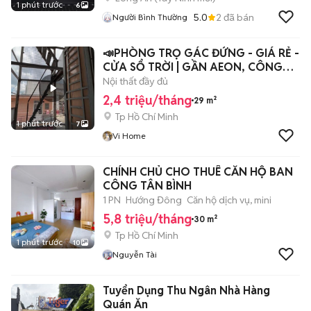
1 phút trước
6
5.0
2
đã bán
Người Bình Thường
📣PHÒNG TRỌ GÁC ĐỨNG - GIÁ RẺ -
CỬA SỔ TRỜI | GẦN AEON, CÔNG
THƯƠNG 📣
Nội thất đầy đủ
2,4 triệu/tháng
29 m²
Tp Hồ Chí Minh
1 phút trước
7
Vi Home
CHÍNH CHỦ CHO THUÊ CĂN HỘ BAN
CÔNG TÂN BÌNH
1 PN
Hướng Đông
Căn hộ dịch vụ, mini
5,8 triệu/tháng
30 m²
Tp Hồ Chí Minh
1 phút trước
10
Nguyễn Tài
Tuyển Dụng Thu Ngân Nhà Hàng
Quán Ăn