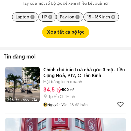
Hãy xóa một số bộ lọc để xem nhiều kết quả hơn
Laptop
HP
Pavilion
15 - 16.9 inch
Xóa tất cả bộ lọc
Tin đăng mới
Chính chủ bán toà nhà góc 3 mặt tiền
Cộng Hoà, P12, Q Tân Bình
Mặt bằng kinh doanh
34,5 tỷ
500 m²
Tp Hồ Chí Minh
34 giây trước
7
N
18
đã bán
Nguyễn Văn