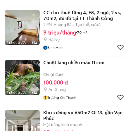
CC cho thuê tầng 4, E8, 2 ngủ, 2 vs,
70m2, đủ đồ tại TT Thành Công
2 PN
Hướng Bắc
Tập thể, cư xá
9 triệu/tháng
70 m²
Hà Nội
1 phút trước
6
Binh Minh
Chuột lang nhiều màu 11 con
Chuột Cảnh
100.000 đ
An Giang
1 phút trước
6
T
Trương Chí Thành
Kho xưởng vp 650m2 Ql 13, gần Vạn
Phúc
Mặt bằng kinh doanh