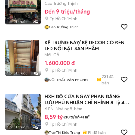
Cao Trường Thịnh
Đến 9 triệu/tháng
Tp Hồ Chí Minh
1 phút trước
2
C
Cao Trường Thịnh
KỆ TRƯNG BÀY/ KỆ DECOR CÓ ĐÈN
LED NỔI BẬT SẢN PHẨM
Mới
Gỗ
1.600.000 đ
Tp Hồ Chí Minh
1 phút trước
1
231
đã
NỘI THẤT VĂN PHÒNG
bán
TPHCM
HXH ĐỔ CỬA NGAY PHAN ĐĂNG
LƯU PHÚ NHUẬN CHỈ NHỈNH 8 Tỷ 41M
4TẦNG 6PN
6 PN
Nhà ngõ, hẻm
8,59 tỷ
210 tr/m²
41 m²
Tp Hồ Chí Minh
1 phút trước
6
19
đã bán
TranThi Kiêu Trang