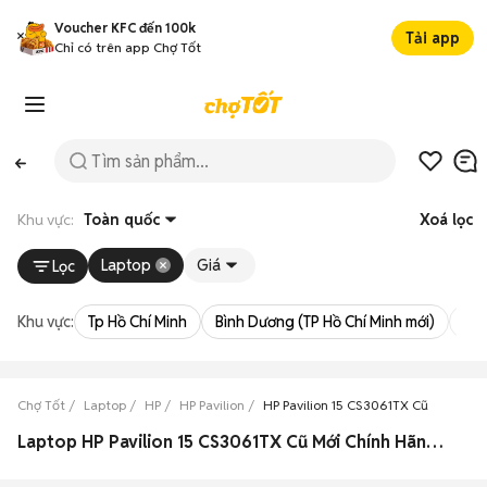
Voucher KFC đến 100k
Tải app
Chỉ có trên app Chợ Tốt
Khu vực:
Toàn quốc
Xoá lọc
Laptop
Giá
Lọc
Khu vực:
Tp Hồ Chí Minh
Bình Dương (TP Hồ Chí Minh mới)
Bà 
Chợ Tốt
Laptop
HP
HP Pavilion
HP Pavilion 15 CS3061TX Cũ
Laptop HP Pavilion 15 CS3061TX Cũ Mới Chính Hãng 08/2026