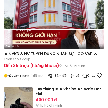
Tin nổi bật
3
🔥 NVKD & NV TUYỂN DỤNG NHÂN SỰ - GÒ VẤP 🔥
Thiên Khôi Group
Đến 35 triệu (lương khoán)
Tp Hồ Chí Minh
1
đã bán
Bấm để hiện số
Chat
Việc Làm Nhanh
Tay thắng RCB Vissino Ab Vario Đen
Mới
400.000 đ
Tp Hồ Chí Minh