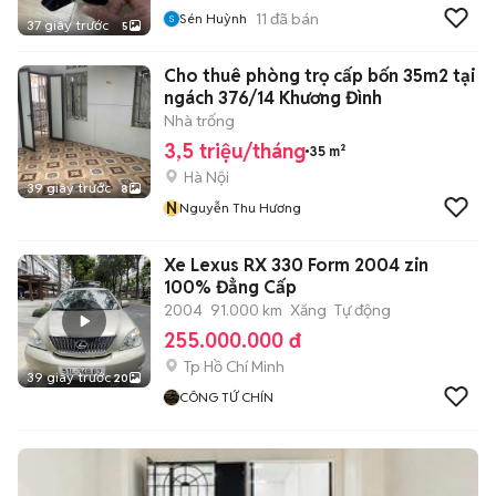
11
đã bán
Sén Huỳnh
37 giây trước
5
Cho thuê phòng trọ cấp bốn 35m2 tại
ngách 376/14 Khương Đình
Nhà trống
3,5 triệu/tháng
35 m²
Hà Nội
39 giây trước
8
N
Nguyễn Thu Hương
Xe Lexus RX 330 Form 2004 zin
100% Đẳng Cấp
2004
91.000 km
Xăng
Tự động
255.000.000 đ
Tp Hồ Chí Minh
39 giây trước
20
CÔNG TỨ CHÍN