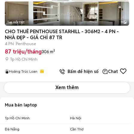
Tin nổi bật
11
+
2
CHO THUÊ PENTHOUSE STARHILL - 306M2 - 4 PN -
NHÀ ĐẸP - GIÁ CHỈ 87 TR
4 PN
Penthouse
87 triệu/tháng
306 m²
Tp Hồ Chí Minh
Bấm để hiện số
Chat
Hoàng Trúc Loan
Xem thêm
Mua bán laptop
Tp Hồ Chí Minh
Hà Nội
Đà Nẵng
Cần Thơ