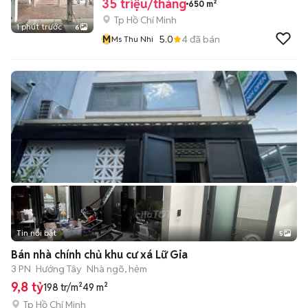
35 triệu/tháng
650 m²
Tp Hồ Chí Minh
1 phút trước
6
M
5.0
4
đã bán
Ms Thu Nhi
Tin nổi bật
5
Bán nhà chính chủ khu cư xá Lữ Gia
3 PN
Hướng Tây
Nhà ngõ, hẻm
9,8 tỷ
198 tr/m²
49 m²
Tp Hồ Chí Minh