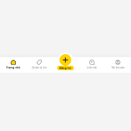
Trang chủ
Quản lý tin
Liên hệ
Tài khoản
Đăng tin
109.000 Bình chọn
Tải ứng dụng Chợ Tốt