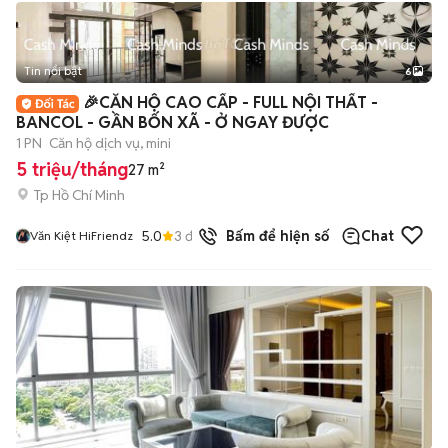
Tin nổi bật
6
+
2
🎉CĂN HỘ CAO CẤP - FULL NỘI THẤT -
BANCOL - GẦN BỐN XÃ - Ở NGAY ĐƯỢC
1 PN
Căn hộ dịch vụ, mini
5 triệu/tháng
27 m²
Tp Hồ Chí Minh
5.0
3
đã bán
Bấm để hiện số
Chat
Văn Kiệt HiFriendz