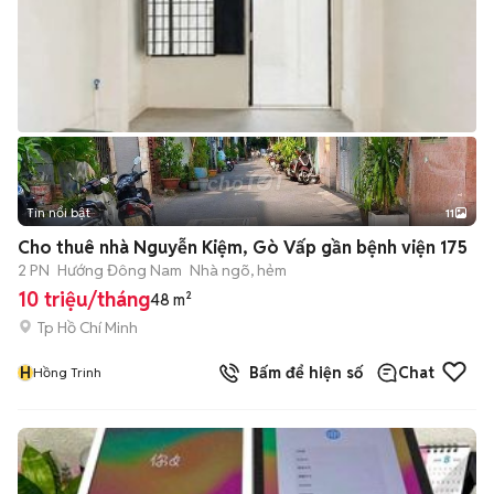
Tin nổi bật
11
+
2
Cho thuê nhà Nguyễn Kiệm, Gò Vấp gần bệnh viện 175
2 PN
Hướng Đông Nam
Nhà ngõ, hẻm
10 triệu/tháng
48 m²
Tp Hồ Chí Minh
H
Bấm để hiện số
Chat
Hồng Trinh