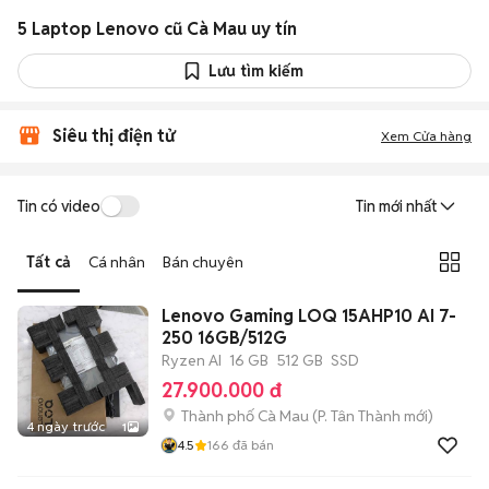
5 Laptop Lenovo cũ Cà Mau uy tín
Lưu tìm kiếm
Siêu thị điện tử
Xem Cửa hàng
Tin có video
Tin mới nhất
Tất cả
Cá nhân
Bán chuyên
Lenovo Gaming LOQ 15AHP10 AI 7-
250 16GB/512G
Ryzen AI
16 GB
512 GB
SSD
27.900.000 đ
Thành phố Cà Mau
(
P. Tân Thành
mới)
4 ngày trước
1
4.5
166
đã bán