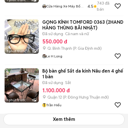
5
743
đã
4.5
Cửa Hàng Xe Máy Bốn
bán
Nguyễn Quận 9
GỌNG KÍNH TOMFORD 0363 (2HAND
HÀNG THÙNG BÃI NHẬT)
Đã sử dụng
Cả nam và nữ
550.000 đ
Q. Bình Thạnh
(
P. Gia Định
mới)
1 phút trước
1
Le H Long
Bộ bàn ghế Sắt da kính Nâu đen 4 ghế
1 bàn
Đã sử dụng
Sắt
1.100.000 đ
Quận 12
(
P. Đông Hưng Thuận
mới)
1 phút trước
1
T
Trần Hiếu
Xem thêm