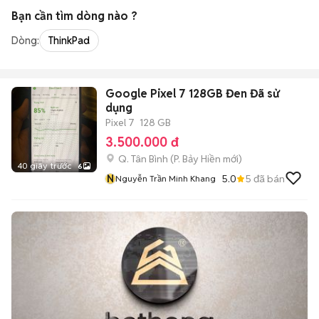
Bạn cần tìm
dòng
nào ?
Dòng:
ThinkPad
Google Pixel 7 128GB Đen Đã sử
dụng
Pixel 7
128 GB
3.500.000 đ
Q. Tân Bình
(
P. Bảy Hiền
mới)
40 giây trước
6
N
5.0
5
đã bán
Nguyễn Trần Minh Khang