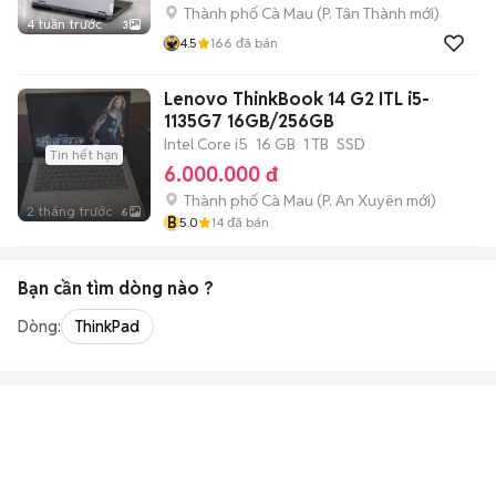
Thành phố Cà Mau
(
P. Tân Thành
mới)
4 tuần trước
3
4.5
166
đã bán
Lenovo ThinkBook 14 G2 ITL i5-
1135G7 16GB/256GB
Intel Core i5
16 GB
1 TB
SSD
Tin hết hạn
6.000.000 đ
Thành phố Cà Mau
(
P. An Xuyên
mới)
2 tháng trước
6
B
5.0
14
đã bán
Bạn cần tìm
dòng
nào ?
Dòng:
ThinkPad