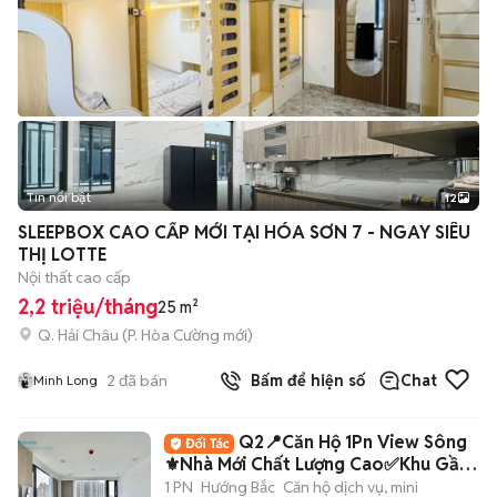
Tin nổi bật
12
+
2
SLEEPBOX CAO CẤP MỚI TẠI HÓA SƠN 7 - NGAY SIÊU
THỊ LOTTE
Nội thất cao cấp
2,2 triệu/tháng
25 m²
Q. Hải Châu
(
P. Hòa Cường
mới)
2
đã bán
Bấm để hiện số
Chat
Minh Long
Q2📍Căn Hộ 1Pn View Sông
⚜️Nhà Mới Chất Lượng Cao✅Khu Gần
Cầu Sài Gòn
1 PN
Hướng Bắc
Căn hộ dịch vụ, mini