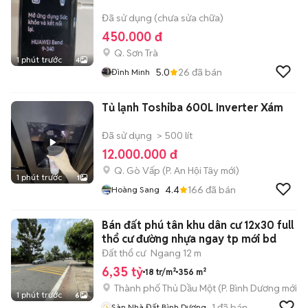
Đã sử dụng (chưa sửa chữa)
450.000 đ
Q. Sơn Trà
1 phút trước
4
5.0
26
đã bán
Đình Minh
Tủ lạnh Toshiba 600L Inverter Xám
Đã sử dụng
> 500 lít
12.000.000 đ
Q. Gò Vấp
(
P. An Hội Tây
mới)
1 phút trước
1
4.4
166
đã bán
Hoàng Sang
Bán đất phú tân khu dân cư 12x30 full
thổ cư đường nhựa ngay tp mới bd
Đất thổ cư
Ngang 12 m
6,35 tỷ
18 tr/m²
356 m²
Thành phố Thủ Dầu Một
(
P. Bình Dương
mới)
1 phút trước
6
1
đã bán
Sàn Nhà Đất Bình Dương