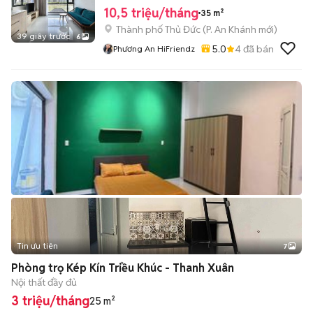
10,5 triệu/tháng
35 m²
Thành phố Thủ Đức
(
P. An Khánh
mới)
39 giây trước
6
5.0
4
đã bán
Phương An HiFriendz
Tin ưu tiên
7
+
2
Phòng trọ Kép Kín Triều Khúc - Thanh Xuân
Nội thất đầy đủ
3 triệu/tháng
25 m²