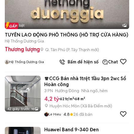
Tin nổi bật
1
TUYỂN LAO ĐỘNG PHỔ THÔNG (HỖ TRỢ CỬA HÀNG)
Hệ Thống Dương Gia
Thương lượng
Q. Tân Phú
(
P. Tây Thạnh
mới)
Bấm để hiện số
Chat
Hệ Thống Dương Gia
🧣CCG Bán nhà 1trệt 1lầu 3pn 2wc Sổ
Hoàn công
3 PN
Hướng Đông
Nhà ngõ, hẻm
4,2 tỷ
62 tr/m²
68 m²
Huyện Hóc Môn
(
Xã Bà Điểm
mới)
42 giây trước
10
4.8
26
đã bán
Le Hieu
Huawei Band 9-340 Đen