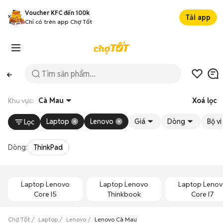
Voucher KFC đến 100k
Tải app
Chỉ có trên app Chợ Tốt
Khu vực:
Cà Mau
Xoá lọc
Laptop
Lenovo
Giá
Dòng
Bộ vi
Lọc
Dòng:
ThinkPad
Laptop Lenovo
Laptop Lenovo
Laptop Leno
Core I5
Thinkbook
Core I7
Chợ Tốt
Laptop
Lenovo
Lenovo Cà Mau