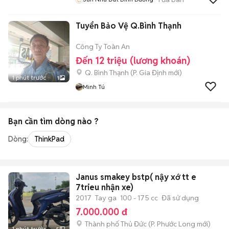
Tuyển Bảo Vệ Q.Bình Thạnh
Công Ty Toàn An
Đến 12 triệu (lương khoán)
Q. Bình Thạnh
(
P. Gia Định
mới)
1 phút trước
1
Minh Tú
Bạn cần tìm
dòng
nào ?
Dòng:
ThinkPad
Janus smakey bstp( nậy xớ tt e
7trieu nhận xe)
2017
Tay ga
100 - 175 cc
Đã sử dụng
7.000.000 đ
Thành phố Thủ Đức
(
P. Phước Long
mới)
1 phút trước