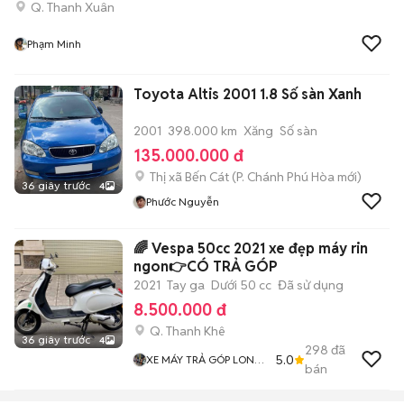
Q. Thanh Xuân
Phạm Minh
Toyota Altis 2001 1.8 Số sàn Xanh
2001
398.000 km
Xăng
Số sàn
135.000.000 đ
Thị xã Bến Cát
(
P. Chánh Phú Hòa
mới)
36 giây trước
4
Phước Nguyễn
🌈 Vespa 50cc 2021 xe đẹp máy rin
ngon👉CÓ TRẢ GÓP
2021
Tay ga
Dưới 50 cc
Đã sử dụng
8.500.000 đ
Q. Thanh Khê
36 giây trước
4
298
đã
5.0
XE MÁY TRẢ GÓP LONG
bán
MOTOR