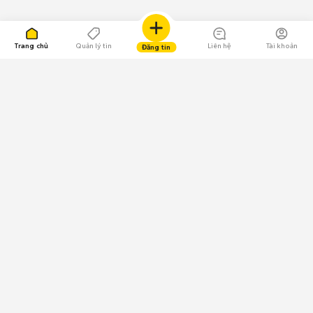
Trang chủ
Quản lý tin
Liên hệ
Tài khoản
Đăng tin
109.000 Bình chọn
Tải ứng dụng Chợ Tốt
Về Chợ Tốt
Quy chế sàn
Chính sách bảo mật
Giải quyết tranh chấp
CÔNG TY TNHH CHỢ TỐT - Người đại diện theo pháp luật:
Nguyễn Trọng Tấn; GPDKKD: 0312120782 do Sở KH & ĐT TP.HCM cấp ngày
11/01/2013;
GPMXH: 185/GP-BTTTT do Bộ Thông tin và Truyền thông
cấp ngày 09/07/2024 - Chịu trách nhiệm