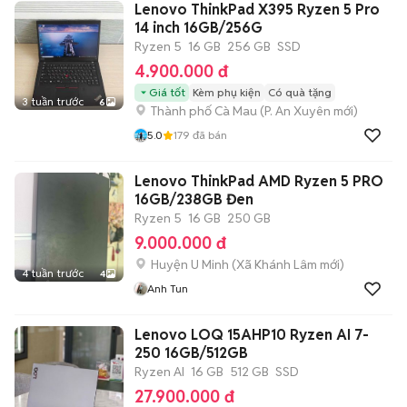
Lenovo ThinkPad X395 Ryzen 5 Pro
14 inch 16GB/256G
Ryzen 5
16 GB
256 GB
SSD
4.900.000 đ
Giá tốt
Kèm phụ kiện
Có quà tặng
3 tuần trước
6
Thành phố Cà Mau
(
P. An Xuyên
mới)
5.0
179
đã bán
Lenovo ThinkPad AMD Ryzen 5 PRO
16GB/238GB Đen
Ryzen 5
16 GB
250 GB
9.000.000 đ
Huyện U Minh
(
Xã Khánh Lâm
mới)
4 tuần trước
4
Anh Tun
Lenovo LOQ 15AHP10 Ryzen AI 7-
250 16GB/512GB
Ryzen AI
16 GB
512 GB
SSD
27.900.000 đ