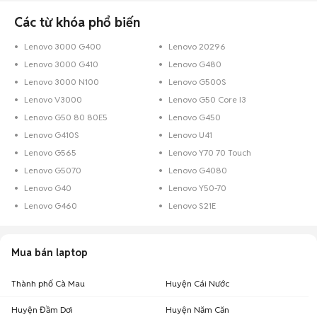
Các từ khóa phổ biến
Lenovo 3000 G400
Lenovo 20296
Lenovo 3000 G410
Lenovo G480
Lenovo 3000 N100
Lenovo G500S
Lenovo V3000
Lenovo G50 Core I3
Lenovo G50 80 80E5
Lenovo G450
Lenovo G410S
Lenovo U41
Lenovo G565
Lenovo Y70 70 Touch
Lenovo G5070
Lenovo G4080
Lenovo G40
Lenovo Y50-70
Lenovo G460
Lenovo S21E
Mua bán laptop
Thành phố Cà Mau
Huyện Cái Nước
Huyện Đầm Dơi
Huyện Năm Căn