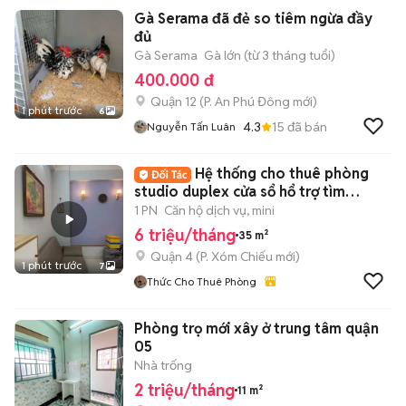
Gà Serama đã đẻ so tiêm ngừa đầy
đủ
Gà Serama
Gà lớn (từ 3 tháng tuổi)
400.000 đ
Quận 12
(
P. An Phú Đông
mới)
1 phút trước
6
4.3
15
đã bán
Nguyễn Tấn Luân
Hệ thống cho thuê phòng
studio duplex cửa sổ hổ trợ tìm
phòng miễn phí
1 PN
Căn hộ dịch vụ, mini
6 triệu/tháng
35 m²
Quận 4
(
P. Xóm Chiếu
mới)
1 phút trước
7
Thức Cho Thuê Phòng
Phòng trọ mới xây ở trung tâm quận
05
Nhà trống
2 triệu/tháng
11 m²