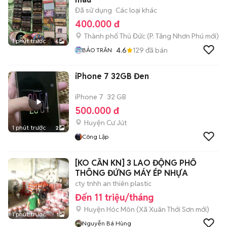
Đã sử dụng
Các loại khác
400.000 đ
Thành phố Thủ Đức
(
P. Tăng Nhơn Phú
mới)
1 phút trước
6
4.6
129
đã bán
BẢO TRÂN
iPhone 7 32GB Đen
iPhone 7
32 GB
500.000 đ
Huyện Cư Jút
1 phút trước
2
Công Lập
[KO CẦN KN] 3 LAO ĐỘNG PHỔ
THÔNG ĐỨNG MÁY ÉP NHỰA
cty tnhh an thiên plastic
Đến 11 triệu/tháng
Huyện Hóc Môn
(
Xã Xuân Thới Sơn
mới)
1 phút trước
1
Nguyễn Bá Hùng