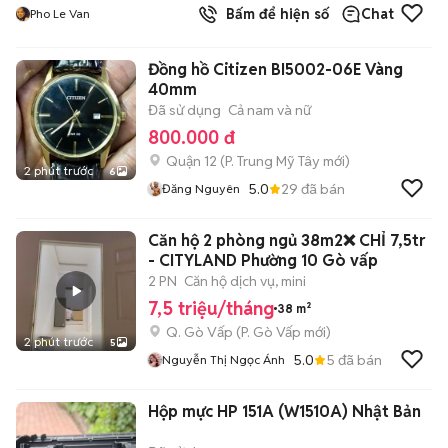
Bấm để hiện số
Chat
Pho Le Van
Đồng hồ Citizen BI5002-06E Vàng
40mm
Đã sử dụng
Cả nam và nữ
800.000 đ
Quận 12
(
P. Trung Mỹ Tây
mới)
2 phút trước
6
5.0
29
đã bán
Đăng Nguyên
Căn hộ 2 phòng ngủ 38m2❌ CHỈ 7,5tr
- CITYLAND Phường 10 Gò vấp
2 PN
Căn hộ dịch vụ, mini
7,5 triệu/tháng
38 m²
Q. Gò Vấp
(
P. Gò Vấp
mới)
2 phút trước
5
5.0
5
đã bán
Nguyễn Thị Ngọc Ánh
Hộp mực HP 151A (W1510A) Nhật Bản