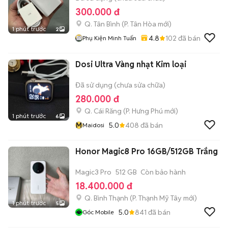
300.000 đ
Q. Tân Bình
(
P. Tân Hòa
mới)
1 phút trước
2
4.8
102
đã bán
Phụ Kiện Minh Tuấn
Dosi Ultra Vàng nhạt Kim loại
Đã sử dụng (chưa sửa chữa)
280.000 đ
Q. Cái Răng
(
P. Hưng Phú
mới)
1 phút trước
6
M
5.0
408
đã bán
Maidosi
Honor Magic8 Pro 16GB/512GB Trắng
Magic3 Pro
512 GB
Còn bảo hành
18.400.000 đ
Q. Bình Thạnh
(
P. Thạnh Mỹ Tây
mới)
1 phút trước
5
5.0
841
đã bán
Góc Mobile