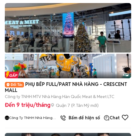
Tin nổi bật
6
+
2
PHỤ BẾP FULL/PART NHÀ HÀNG - CRESCENT
MALL
Công ty TNHH MTV Nhà Hàng Hàn Quốc Meat & Meet LTC
Đến 9 triệu/tháng
Quận 7
(
P. Tân Mỹ
mới)
9
đã bán
Bấm để hiện số
Chat
Công Ty TNHH Nhà Hàng
Hàn Quốc Meat And Meet