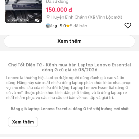
Đã sử dụng
150.000 đ
Huyện Bình Chánh
(
Xã Vĩnh Lộc
mới)
2 phút trước
1
5.0
5
đã bán
Sag
Xem thêm
Chợ Tốt Điện Tử - Kênh mua bán Laptop Lenovo Essential
dòng G cũ giá rẻ 08/2026
Lenovo là thương hiệu laptop được người dùng đánh giá cao và tin
dùng. Hãng này sản xuất nhiều dòng laptop phân khúc khác nhau phục
vụ cho nhu cầu của nhiều đối tượng. Laptop Lenovo Essential dòng G
cũ và mới thuộc phân khúc bình dân, phổ thông và là dòng laptop rẻ
nhất nhằm phục vụ các nhu cầu cơ bản về học tập và giải trí.
Bảng giá laptop Lenovo Essential dòng G trên thị trường mới nhất
08/2026
Xem thêm
Giá Laptop lenovo
Giá thấp
Giá cao nhất
Essential dòng G cũ
nhất (VNĐ)
(VNĐ)
Laptop lenovo Essential
Tạm hết hàng