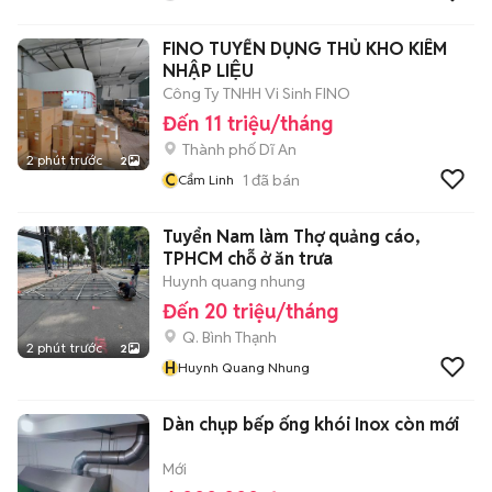
FINO TUYỂN DỤNG THỦ KHO KIÊM
NHẬP LIỆU
Công Ty TNHH Vi Sinh FINO
Đến 11 triệu/tháng
Thành phố Dĩ An
2 phút trước
2
C
1
đã bán
Cẩm Linh
Tuyển Nam làm Thợ quảng cáo,
TPHCM chỗ ở ăn trưa
Huynh quang nhung
Đến 20 triệu/tháng
Q. Bình Thạnh
2 phút trước
2
H
Huynh Quang Nhung
Dàn chụp bếp ống khói Inox còn mới
Mới