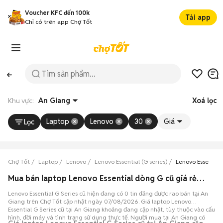
Voucher KFC đến 100k
Tải app
Chỉ có trên app Chợ Tốt
Khu vực:
An Giang
Xoá lọc
Laptop
Lenovo
30
Giá
Lọc
Chợ Tốt
Laptop
Lenovo
Lenovo Essential (G series)
Lenovo Essential 
Mua bán laptop Lenovo Essential dòng G cũ giá rẻ tại An Giang
Lenovo Essential G Series cũ hiện đang có 0 tin đăng được rao bán tại An
Giang trên Chợ Tốt cập nhật ngày 07/08/2026. Giá laptop Lenovo
Essential G Series cũ tại An Giang khoảng đang cập nhật, tùy thuộc vào cấu
hình, đời máy và tình trạng sử dụng thực tế. Người mua tại An Giang có