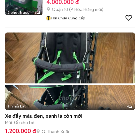
4.000.000 đ
Quận 10
(
P. Hòa Hưng
mới)
2 phút trước
3
T
Tên Chưa Cung Cấp
Tin nổi bật
4
Xe đẩy màu đen, xanh lá còn mới
Mới
Đồ cho bé
1.200.000 đ
Q. Thanh Xuân