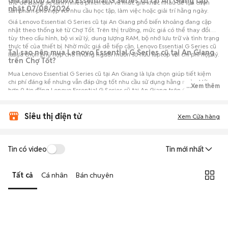
Giá laptop Lenovo Essential G Series cũ tại An Giang cập
thể dễ dàng so sánh nhiều phiên bản và mức giá khác nhau để lựa chọn
nhật 07/08/2026
sản phẩm phù hợp với nhu cầu học tập, làm việc hoặc giải trí hằng ngày.
Giá Lenovo Essential G Series cũ tại An Giang phổ biến khoảng đang cập
nhật theo thống kê từ Chợ Tốt. Trên thị trường, mức giá có thể thay đổi
tùy theo cấu hình, bộ vi xử lý, dung lượng RAM, bộ nhớ lưu trữ và tình trạng
thực tế của thiết bị. Nhờ mức giá dễ tiếp cận, Lenovo Essential G Series cũ
Tại sao nên mua Lenovo Essential G Series cũ tại An Giang
là lựa chọn phù hợp cho những người muốn sở hữu laptop với chi phí hợp lý.
trên Chợ Tốt?
Mua Lenovo Essential G Series cũ tại An Giang là lựa chọn giúp tiết kiệm
chi phí đáng kể nhưng vẫn đáp ứng tốt nhu cầu sử dụng hằng ngày. Với
...Xem thêm
hơn 0 tin đăng Lenovo Essential G Series cũ tại An Giang trên Chợ Tốt,
người mua có thể dễ dàng tham khảo nhiều mức giá và tình trạng máy
khác nhau để lựa chọn sản phẩm phù hợp với nhu cầu và ngân sách.
Siêu thị điện tử
Xem Cửa hàng
Tin có video
Tin mới nhất
Tất cả
Cá nhân
Bán chuyên