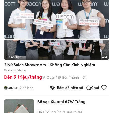
Tin nổi bật
6
+
2
2 Nữ Sales Showroom - Không Cần Kinh Nghiệm
Wacom Store
Đến 9 triệu/tháng
Quận 1
(
P. Bến Thành
mới)
2
đã bán
Bấm để hiện số
Chat
Quý Lê
Bộ sạc Xiaomi 67W Trắng
Đã sử dụng (chưa sửa chữa)