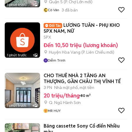
Quận 5
(
P. Chợ Lớn
mới)
1 phút trước
3
C
3
đã bán
Cô Vân
LƯƠNG TUẦN - PHỤ KHO
SPX NAM, NỮ
SPX
Đến 10,50 triệu (lương khoán)
Huyện Hòa Vang
(
P. Liên Chiểu
mới)
1 phút trước
1
Diễm Trinh
CHO THUÊ NHÀ 2 TẦNG AN
THƯỢNG, GẦN CHÂU THỊ VĨNH TẾ
3 PN
Nhà mặt phố, mặt tiền
20 triệu/tháng
80 m²
Q. Ngũ Hành Sơn
1 phút trước
4
MR HUY
Băng cassette Sony Cổ điển Nhiều
màu