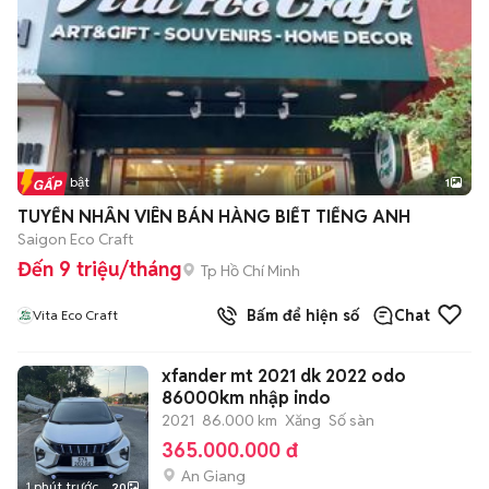
Tin nổi bật
1
TUYỂN NHÂN VIÊN BÁN HÀNG BIẾT TIẾNG ANH
Saigon Eco Craft
Đến 9 triệu/tháng
Tp Hồ Chí Minh
Bấm để hiện số
Chat
Vita Eco Craft
xfander mt 2021 dk 2022 odo
86000km nhập indo
2021
86.000 km
Xăng
Số sàn
365.000.000 đ
An Giang
1 phút trước
20