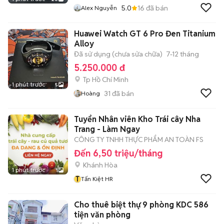
5.0
16
đã bán
Alex Nguyễn
Huawei Watch GT 6 Pro Đen Titanium
Alloy
Đã sử dụng (chưa sửa chữa)
7-12 tháng
5.250.000 đ
Tp Hồ Chí Minh
1 phút trước
5
31
đã bán
Hoàng
Tuyển Nhân viên Kho Trái cây Nha
Trang - Làm Ngay
CÔNG TY TNHH THỰC PHẨM AN TOÀN FS
Đến 6,50 triệu/tháng
Khánh Hòa
1 phút trước
1
T
Tấn Kiệt HR
Cho thuê biệt thự 9 phòng KDC 586
tiện văn phòng