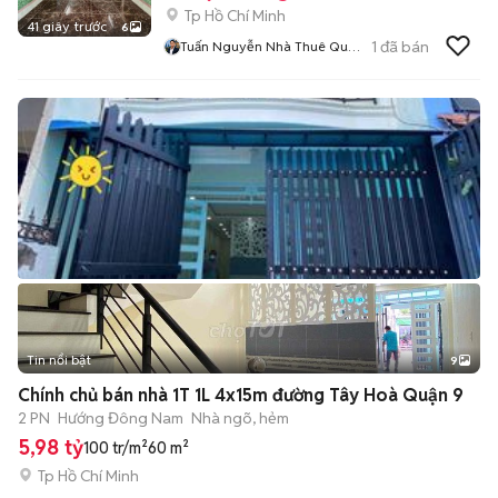
Tp Hồ Chí Minh
41 giây trước
6
1
đã bán
Tuấn Nguyễn Nhà Thuê Quận
7
Tin nổi bật
9
+
2
Chính chủ bán nhà 1T 1L 4x15m đường Tây Hoà Quận 9
2 PN
Hướng Đông Nam
Nhà ngõ, hẻm
5,98 tỷ
100 tr/m²
60 m²
Tp Hồ Chí Minh