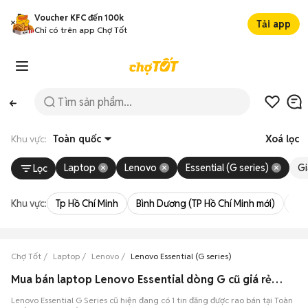
Voucher KFC đến 100k
Tải app
Chỉ có trên app Chợ Tốt
Khu vực:
Toàn quốc
Xoá lọc
Laptop
Lenovo
Essential (G series)
Gi
Lọc
Khu vực:
Tp Hồ Chí Minh
Bình Dương (TP Hồ Chí Minh mới)
Bà 
Chợ Tốt
Laptop
Lenovo
Lenovo Essential (G series)
Mua bán laptop Lenovo Essential dòng G cũ giá rẻ tại Toàn quốc
Lenovo Essential G Series cũ hiện đang có 1 tin đăng được rao bán tại Toàn