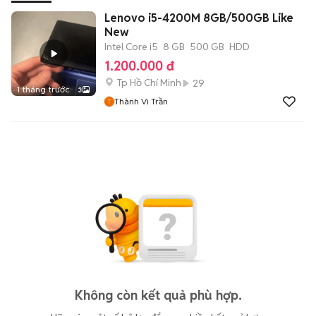
Lenovo i5-4200M 8GB/500GB Like
New
Intel Core i5
8 GB
500 GB
HDD
1.200.000 đ
Tp Hồ Chí Minh
29
1 tháng trước
3
Thành Vi Trần
Không còn kết quả phù hợp.