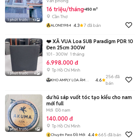
Văn phòng
16 triệu/tháng
450 m²
Cần Thơ
1 phút trước
12
A
4.3
7
đã bán
ALONE1984
❤️ XÃ VUA Loa SUB Paradigm PDR 10
Đen 25cm 300W
101 - 300W
1 tháng
6.998.000 đ
Tp Hồ Chí Minh
1 phút trước
6
256
đã
4.6
KHO AMPLY LOA ÂM
bán
THANH BÃI XỊN GIÁ RẺ
MR THẮNG
dư hũ sáp vuốt tóc tạo kiểu cho nam
mới full
Mới
Đồ nam
140.000 đ
Tp Hồ Chí Minh
1 phút trước
1
c
4.4
665
đã bán
Chuyên Pass Đồ Mới