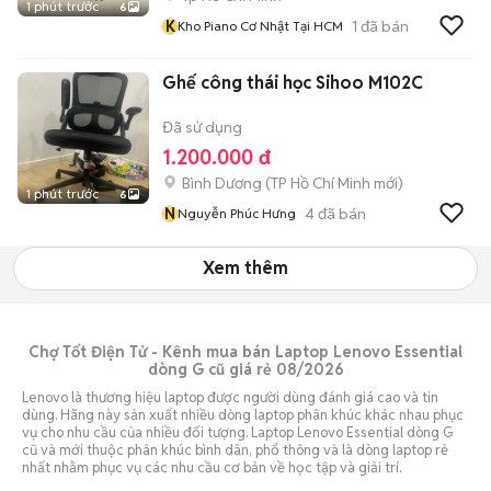
1 phút trước
6
K
1
đã bán
Kho Piano Cơ Nhật Tại HCM
Ghế công thái học Sihoo M102C
Đã sử dụng
1.200.000 đ
Bình Dương
(
TP Hồ Chí Minh
mới)
1 phút trước
6
N
4
đã bán
Nguyễn Phúc Hưng
Xem thêm
Chợ Tốt Điện Tử - Kênh mua bán Laptop Lenovo Essential
dòng G cũ giá rẻ 08/2026
Lenovo là thương hiệu laptop được người dùng đánh giá cao và tin
dùng. Hãng này sản xuất nhiều dòng laptop phân khúc khác nhau phục
vụ cho nhu cầu của nhiều đối tượng. Laptop Lenovo Essential dòng G
cũ và mới thuộc phân khúc bình dân, phổ thông và là dòng laptop rẻ
nhất nhằm phục vụ các nhu cầu cơ bản về học tập và giải trí.