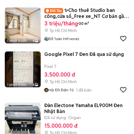
✨Cho thuê Studio ban
công,cửa sổ_Free xe_NT Cơ bản gần
ĐH Kinh Tế
3 triệu/tháng
30 m²
Tp Hồ Chí Minh
Đỗ Toán HiFriendz
1 phút trước
5
Google Pixel 7 Đen Đã qua sử dụng
Pixel 7
3.500.000 đ
Tp Hồ Chí Minh
1 phút trước
5
1
đã bán
Hội Đồ Điện Tử
Đàn Electone Yamaha EL900M Đen
Nhật Bản
Đã sử dụng
Organ
15.000.000 đ
Tp Hồ Chí Minh