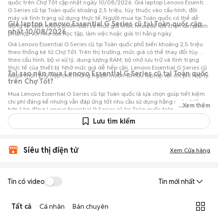
quốc trên Chợ Tốt cập nhật ngày 10/08/2026. Giá laptop Lenovo Essential
G Series cũ tại Toàn quốc khoảng 2,5 triệu, tùy thuộc vào cấu hình, đời
máy và tình trạng sử dụng thực tế. Người mua tại Toàn quốc có thể dễ
Giá laptop Lenovo Essential G Series cũ tại Toàn quốc cập
dàng so sánh nhiều phiên bản và mức giá khác nhau để lựa chọn sản phẩm
nhật 10/08/2026
phù hợp với nhu cầu học tập, làm việc hoặc giải trí hằng ngày.
Giá Lenovo Essential G Series cũ tại Toàn quốc phổ biến khoảng 2,5 triệu
theo thống kê từ Chợ Tốt. Trên thị trường, mức giá có thể thay đổi tùy
theo cấu hình, bộ vi xử lý, dung lượng RAM, bộ nhớ lưu trữ và tình trạng
thực tế của thiết bị. Nhờ mức giá dễ tiếp cận, Lenovo Essential G Series cũ
Tại sao nên mua Lenovo Essential G Series cũ tại Toàn quốc
là lựa chọn phù hợp cho những người muốn sở hữu laptop với chi phí hợp lý.
trên Chợ Tốt?
Mua Lenovo Essential G Series cũ tại Toàn quốc là lựa chọn giúp tiết kiệm
chi phí đáng kể nhưng vẫn đáp ứng tốt nhu cầu sử dụng hằng ngày. Với
...Xem thêm
hơn 1 tin đăng Lenovo Essential G Series cũ tại Toàn quốc trên Chợ Tốt,
người mua có thể dễ dàng tham khảo nhiều mức giá và tình trạng máy
Lưu tìm kiếm
khác nhau để lựa chọn sản phẩm phù hợp với nhu cầu và ngân sách.
Siêu thị điện tử
Xem Cửa hàng
Tin có video
Tin mới nhất
Tất cả
Cá nhân
Bán chuyên