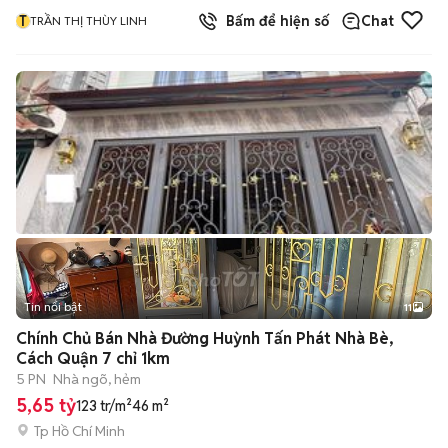
T
Bấm để hiện số
Chat
TRẦN THỊ THÙY LINH
Tin nổi bật
11
+
2
Chính Chủ Bán Nhà Đường Huỳnh Tấn Phát Nhà Bè,
Cách Quận 7 chỉ 1km
5 PN
Nhà ngõ, hẻm
5,65 tỷ
123 tr/m²
46 m²
Tp Hồ Chí Minh