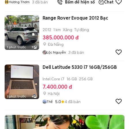
H
3
đã bán
Bấm để hiện số
Chat
Hương Thơm
Range Rover Evoque 2012 Bạc
2012
1 km
Xăng
Tự động
385.000.000 đ
Đà Nẵng
1 phút trước
7
3
đã bán
Lộc Nguyễn
Dell Latitude 5330 i7 16GB/256GB
Intel Core i7
16 GB
256 GB
7.400.000 đ
Hà Nội
1 phút trước
4
5.0
4
đã bán
Thế