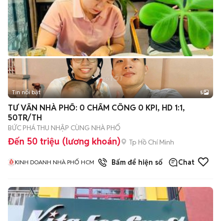
Tin nổi bật
5
TƯ VẤN NHÀ PHỐ: 0 CHẤM CÔNG 0 KPI, HD 1:1,
50TR/TH
BỨC PHÁ THU NHẬP CÙNG NHÀ PHỐ
Đến 50 triệu (lương khoán)
Tp Hồ Chí Minh
1
đã bán
Bấm để hiện số
Chat
KINH DOANH NHÀ PHỐ HCM