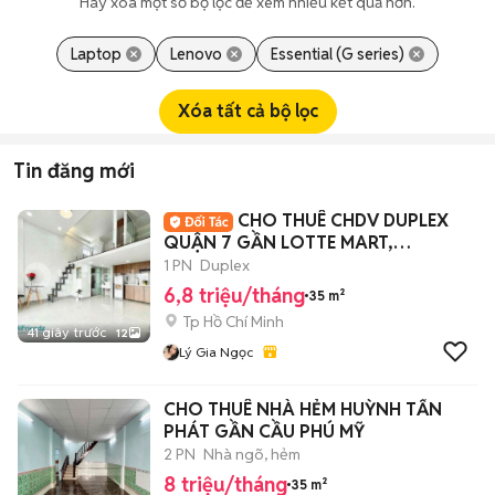
Hãy xóa một số bộ lọc để xem nhiều kết quả hơn.
Laptop
Lenovo
Essential (G series)
Xóa tất cả bộ lọc
Tin đăng mới
CHO THUÊ CHDV DUPLEX
QUẬN 7 GẦN LOTTE MART,
CRESCENT MALL, Q1,4
1 PN
Duplex
6,8 triệu/tháng
35 m²
Tp Hồ Chí Minh
41 giây trước
12
Lý Gia Ngọc
CHO THUÊ NHÀ HẺM HUỲNH TẤN
PHÁT GẦN CẦU PHÚ MỸ
2 PN
Nhà ngõ, hẻm
8 triệu/tháng
35 m²