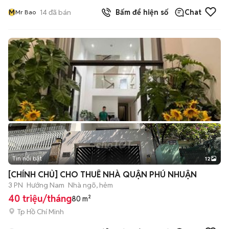
M
14
đã bán
Bấm để hiện số
Chat
Mr Bao
Tin nổi bật
12
+
2
[CHÍNH CHỦ] CHO THUÊ NHÀ QUẬN PHÚ NHUẬN
3 PN
Hướng Nam
Nhà ngõ, hẻm
40 triệu/tháng
80 m²
Tp Hồ Chí Minh