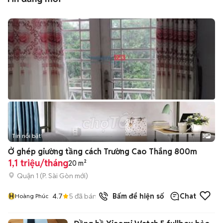
Tin nổi bật
3
Ở ghép giường tầng cách Trường Cao Thắng 800m
1,1 triệu/tháng
20 m²
Quận 1
(
P. Sài Gòn
mới)
H
4.7
5
đã bán
Bấm để hiện số
Chat
Hoàng Phúc