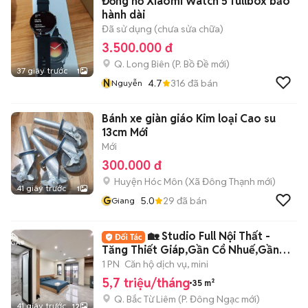
Đồng hồ Xiaomi Watch 5 fullbox bảo
hành dài
Đã sử dụng (chưa sửa chữa)
3.500.000 đ
Q. Long Biên
(
P. Bồ Đề
mới)
37 giây trước
1
N
4.7
316
đã bán
Nguyễn
Bánh xe giàn giáo Kim loại Cao su
13cm Mới
Mới
300.000 đ
Huyện Hóc Môn
(
Xã Đông Thạnh
mới)
41 giây trước
1
G
5.0
29
đã bán
Giang
🏡 Studio Full Nội Thất -
Tăng Thiết Giáp,Gần Cổ Nhuế,Gần
Phạm Văn Đồng
1 PN
Căn hộ dịch vụ, mini
5,7 triệu/tháng
35 m²
Q. Bắc Từ Liêm
(
P. Đông Ngạc
mới)
41 giây trước
12