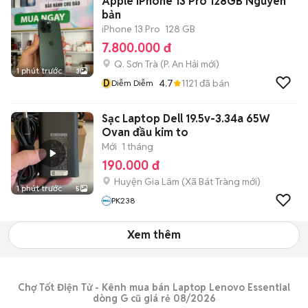
Apple iPhone 13 Pro 128GB Nguyên
bản
iPhone 13 Pro
128 GB
7.800.000 đ
Q. Sơn Trà
(
P. An Hải
mới)
1 phút trước
3
D
4.7
1121
đã bán
Diễm Diễm
Sạc Laptop Dell 19.5v-3.34a 65W
Ovan đầu kim to
Mới
1 tháng
190.000 đ
Huyện Gia Lâm
(
Xã Bát Tràng
mới)
1 phút trước
5
PK238
Xem thêm
Chợ Tốt Điện Tử - Kênh mua bán Laptop Lenovo Essential
dòng G cũ giá rẻ 08/2026