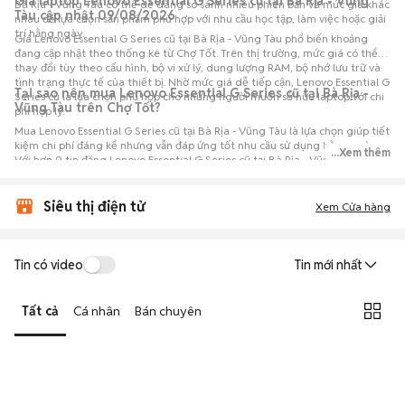
Giá laptop Lenovo Essential G Series cũ tại Bà Rịa - Vũng
Bà Rịa - Vũng Tàu có thể dễ dàng so sánh nhiều phiên bản và mức giá khác
Tàu cập nhật 09/08/2026
nhau để lựa chọn sản phẩm phù hợp với nhu cầu học tập, làm việc hoặc giải
trí hằng ngày.
Giá Lenovo Essential G Series cũ tại Bà Rịa - Vũng Tàu phổ biến khoảng
đang cập nhật theo thống kê từ Chợ Tốt. Trên thị trường, mức giá có thể
thay đổi tùy theo cấu hình, bộ vi xử lý, dung lượng RAM, bộ nhớ lưu trữ và
tình trạng thực tế của thiết bị. Nhờ mức giá dễ tiếp cận, Lenovo Essential G
Tại sao nên mua Lenovo Essential G Series cũ tại Bà Rịa -
Series cũ là lựa chọn phù hợp cho những người muốn sở hữu laptop với chi
Vũng Tàu trên Chợ Tốt?
phí hợp lý.
Mua Lenovo Essential G Series cũ tại Bà Rịa - Vũng Tàu là lựa chọn giúp tiết
kiệm chi phí đáng kể nhưng vẫn đáp ứng tốt nhu cầu sử dụng hằng ngày.
...Xem thêm
Với hơn 0 tin đăng Lenovo Essential G Series cũ tại Bà Rịa - Vũng Tàu trên
Chợ Tốt, người mua có thể dễ dàng tham khảo nhiều mức giá và tình
trạng máy khác nhau để lựa chọn sản phẩm phù hợp với nhu cầu và ngân
sách.
Siêu thị điện tử
Xem Cửa hàng
Tin có video
Tin mới nhất
Tất cả
Cá nhân
Bán chuyên