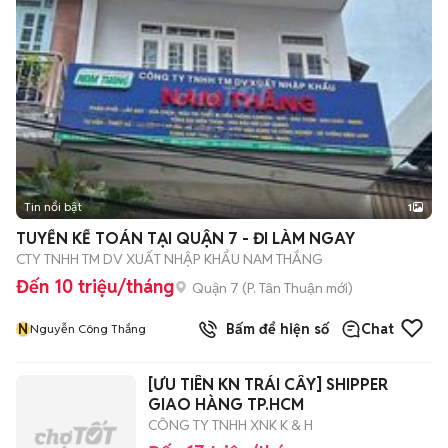
Tin nổi bật
1
TUYỂN KẾ TOÁN TẠI QUẬN 7 - ĐI LÀM NGAY
CTY TNHH TM DV XUẤT NHẬP KHẨU NAM THẮNG
Đến 10 triệu/tháng
Quận 7
(
P. Tân Thuận
mới)
N
Bấm để hiện số
Chat
Nguyễn Công Thắng
[ƯU TIÊN KN TRÁI CÂY] SHIPPER
GIAO HÀNG TP.HCM
CÔNG TY TNHH XNK K & H