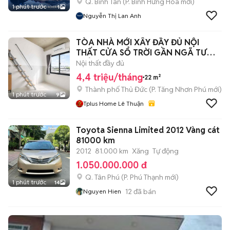
Q. Bình Tân
(
P. Bình Hưng Hòa
mới)
1 phút trước
1
Nguyễn Thị Lan Anh
TÒA NHÀ MỚI XÂY ĐẦY ĐỦ NỘI
THẤT CỬA SỔ TRỜI GẦN NGÃ TƯ
THỦ ĐỨC
Nội thất đầy đủ
4,4 triệu/tháng
22 m²
Thành phố Thủ Đức
(
P. Tăng Nhơn Phú
mới)
1 phút trước
9
Tplus Home Lê Thuận
Toyota Sienna Limited 2012 Vàng cát
81000 km
2012
81.000 km
Xăng
Tự động
1.050.000.000 đ
Q. Tân Phú
(
P. Phú Thạnh
mới)
1 phút trước
14
12
đã bán
Nguyen Hien