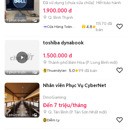
Đã sử dụng (chưa sửa chữa)
Hết bảo hành
1.900.000 đ
Q. Bình Thạnh
1 phút trước
1
11570
đã
4.8
Cửa Hàng Toàn
bán
Màn Hình
toshiba dynabook
1.500.000 đ
Thành phố Biên Hòa
(
P. Long Bình
mới)
t
5.0
99
đã bán
Thuandylan
1 phút trước
3
Nhân viên Phục Vụ CyberNet
DinoGaming
Đến 7 triệu/tháng
Q. Tân Bình
(
P. Tân Sơn Nhất
mới)
1 phút trước
3
D
Diễm Ly