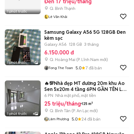
Đến 17 triệu/tháng
Q. Bình Thạnh
1 phút trước
L
Lê Văn Khải
Samsung Galaxy A56 5G 128GB Đen
kèm sạc
Galaxy A56
128 GB
3 tháng
6.150.000 đ
Q. Hoàng Mai
(
P. Lĩnh Nam
mới)
1 phút trước
1
5.0
7
đã bán
Tong The Toan
🔥💯Nhà đẹp MT đường 20m khu Ao
Sen 5x20m 4 tầng 6PN GẦN TÊN LỬA
AEON
6 PN
Nhà mặt phố, mặt tiền
25 triệu/tháng
125 m²
Q. Bình Tân
(
P. An Lạc
mới)
1 phút trước
4
5.0
24
đã bán
Lâm Phương