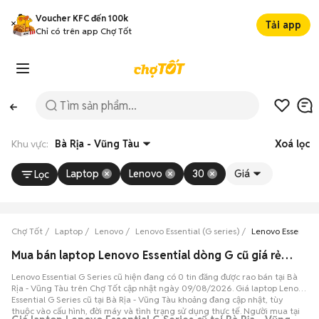
Voucher KFC đến 100k
Tải app
Chỉ có trên app Chợ Tốt
Khu vực:
Bà Rịa - Vũng Tàu
Xoá lọc
Laptop
Lenovo
30
Giá
Lọc
Chợ Tốt
Laptop
Lenovo
Lenovo Essential (G series)
Lenovo Essential 
Mua bán laptop Lenovo Essential dòng G cũ giá rẻ tại Bà Rịa - Vũng Tàu
Lenovo Essential G Series cũ hiện đang có 0 tin đăng được rao bán tại Bà
Rịa - Vũng Tàu trên Chợ Tốt cập nhật ngày 09/08/2026. Giá laptop Lenovo
Essential G Series cũ tại Bà Rịa - Vũng Tàu khoảng đang cập nhật, tùy
thuộc vào cấu hình, đời máy và tình trạng sử dụng thực tế. Người mua tại