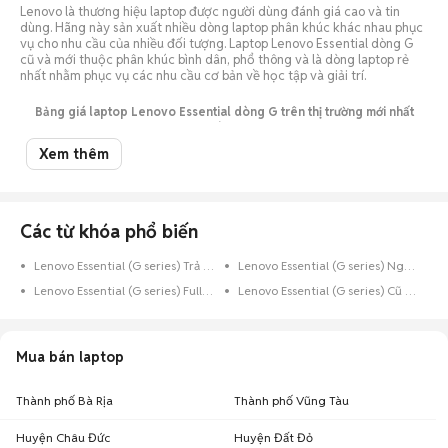
Lenovo là thương hiệu laptop được người dùng đánh giá cao và tin
dùng. Hãng này sản xuất nhiều dòng laptop phân khúc khác nhau phục
vụ cho nhu cầu của nhiều đối tượng. Laptop Lenovo Essential dòng G
cũ và mới thuộc phân khúc bình dân, phổ thông và là dòng laptop rẻ
nhất nhằm phục vụ các nhu cầu cơ bản về học tập và giải trí.
Bảng giá laptop Lenovo Essential dòng G trên thị trường mới nhất
08/2026
Xem thêm
Giá Laptop lenovo
Giá thấp
Giá cao nhất
Essential dòng G cũ
nhất (VNĐ)
(VNĐ)
Laptop lenovo Essential
Tạm hết hàng
dòng G cũ tại FPT
Các từ khóa phổ biến
Laptop lenovo Essential
dòng G cũ tại
6.000.000
16.500.000
Lenovo Essential (G series) Trả Góp
Lenovo Essential (G series) Nguyên Zin
latopmy.vn
Lenovo Essential (G series) Full Box
Lenovo Essential (G series) Cũ Còn Bảo Hành
Laptop lenovo Essential
5.200.000
14.500.000
dòng G cũ tại minhvu.vn
Laptop lenovo Essential
Mua bán laptop
dòng G cũ tại
1.600.000
3.400.000
laptopcuhn.com
Laptop lenovo Essential
Thành phố Bà Rịa
Thành phố Vũng Tàu
dòng G cũ
2.800.000
4.000.000
maytinhbachkhoa.vn
Huyện Châu Đức
Huyện Đất Đỏ