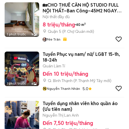
🏡CHO THUÊ CĂN HỘ STUDIO FULL
NỘI THẤT–Ban Công–45M2 NGAY
CẦU CHỮ Y Q.5
Nội thất đầy đủ
8 triệu/tháng
40 m²
Quận 5
(
P. Chợ Quán
mới)
1 phút trước
9
Pée Trân
Tuyển Phục vụ nam/ nữ/ LGBT 15-1h,
18-24h
Quán Làm Tí
Đến 10 triệu/tháng
Q. Bình Thạnh
(
P. Thạnh Mỹ Tây
mới)
1 phút trước
6
N
5.0
Nguyễn Thanh Nhân
Tuyển dụng nhân viên kho quần áo
(Ưu tiên nam)
Nguyễn Thị Lan Anh
Đến 7,50 triệu/tháng