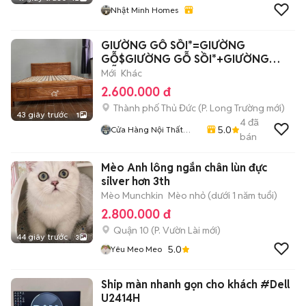
Nhật Minh Homes
GIƯỜNG GỖ SỒI*=GIƯỜNG
GỖ$GIƯỜNG GỖ SỒI*+GIƯỜNG
GỖ$
Mới
Khác
2.600.000 đ
Thành phố Thủ Đức
(
P. Long Trường
mới)
43 giây trước
1
4
đã
5.0
Cửa Hàng Nội Thất
bán
Lâm Gia
Mèo Anh lông ngắn chân lùn đực
silver hơn 3th
Mèo Munchkin
Mèo nhỏ (dưới 1 năm tuổi)
2.800.000 đ
Quận 10
(
P. Vườn Lài
mới)
44 giây trước
3
5.0
Yêu Meo Meo
Ship màn nhanh gọn cho khách #Dell
U2414H