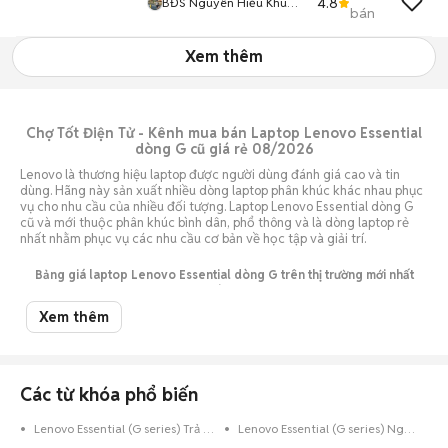
4.8
BĐS Nguyên Hiếu Khu
bán
Tên Lửa
Xem thêm
Chợ Tốt Điện Tử - Kênh mua bán Laptop Lenovo Essential
dòng G cũ giá rẻ 08/2026
Lenovo là thương hiệu laptop được người dùng đánh giá cao và tin
dùng. Hãng này sản xuất nhiều dòng laptop phân khúc khác nhau phục
vụ cho nhu cầu của nhiều đối tượng. Laptop Lenovo Essential dòng G
cũ và mới thuộc phân khúc bình dân, phổ thông và là dòng laptop rẻ
nhất nhằm phục vụ các nhu cầu cơ bản về học tập và giải trí.
Bảng giá laptop Lenovo Essential dòng G trên thị trường mới nhất
08/2026
Xem thêm
Giá Laptop lenovo
Giá thấp
Giá cao nhất
Essential dòng G cũ
nhất (VNĐ)
(VNĐ)
Laptop lenovo Essential
Tạm hết hàng
dòng G cũ tại FPT
Các từ khóa phổ biến
Laptop lenovo Essential
dòng G cũ tại
6.000.000
16.500.000
Lenovo Essential (G series) Trả Góp
Lenovo Essential (G series) Nguyên Zin
latopmy.vn