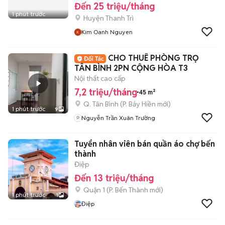
Đến 25 triệu/tháng
1 phút trước
Huyện Thanh Trì
Kim Oanh Nguyen
CHO THUÊ PHÒNG TRỌ
TÂN BÌNH 2PN CỘNG HÒA T3
Nội thất cao cấp
7,2 triệu/tháng
45 m²
Q. Tân Bình
(
P. Bảy Hiền
mới)
1 phút trước
9
Nguyễn Trần Xuân Trường
Tuyển nhân viên bán quần áo chợ bến
thành
Điệp
Đến 13 triệu/tháng
Quận 1
(
P. Bến Thành
mới)
1 phút trước
1
Điệp