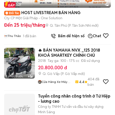
Tin nổi bật
1
HOST LIVESTREAM BÁN HÀNG
Cty CP Một Giải Pháp - One Solution
Đến 25 triệu/tháng
Q. Tân Phú
(
P. Tân Sơn Nhì
mới)
1
đã bán
Bấm để hiện số
Chat
Thu Thảo
🔥 BÁN YAMAHA NVX _125 2018
KHOÁ SMARTKEY CHÍNH CHỦ
2018
Tay ga
100 - 175 cc
Đã sử dụng
20.800.000 đ
Q. Gò Vấp
(
P. Gò Vấp
mới)
1 phút trước
6
404
đã
4.4
Cửa Hàng Xe Máy
bán
Long Thịnh
Tuyển công nhân công trình ở Tứ Hiệp
- lương cao
Công ty TNHH Tư vấn và đầu tư xây dựng
Minh Sáng