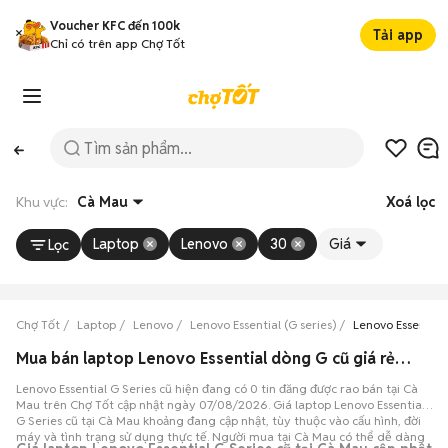
Voucher KFC đến 100k
Tải app
Chỉ có trên app Chợ Tốt
Khu vực:
Cà Mau
Xoá lọc
Laptop
Lenovo
30
Giá
Lọc
Chợ Tốt
Laptop
Lenovo
Lenovo Essential (G series)
Lenovo Essential
Mua bán laptop Lenovo Essential dòng G cũ giá rẻ tại Cà Mau
Lenovo Essential G Series cũ hiện đang có 0 tin đăng được rao bán tại Cà
Mau trên Chợ Tốt cập nhật ngày 07/08/2026. Giá laptop Lenovo Essential
G Series cũ tại Cà Mau khoảng đang cập nhật, tùy thuộc vào cấu hình, đời
máy và tình trạng sử dụng thực tế. Người mua tại Cà Mau có thể dễ dàng