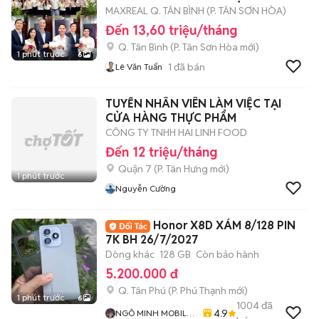
MAXREAL Q. TÂN BÌNH (P. TÂN SƠN HÒA)
Đến 13,60 triệu/tháng
Q. Tân Bình
(
P. Tân Sơn Hòa
mới)
1 phút trước
6
1
đã bán
Lê Văn Tuấn
TUYỂN NHÂN VIÊN LÀM VIỆC TẠI
CỬA HÀNG THỰC PHẨM
CÔNG TY TNHH HAI LINH FOOD
Đến 12 triệu/tháng
Quận 7
(
P. Tân Hưng
mới)
1 phút trước
Nguyễn Cường
Honor X8D XÁM 8/128 PIN
7K BH 26/7/2027
Dòng khác
128 GB
Còn bảo hành
5.200.000 đ
Q. Tân Phú
(
P. Phú Thạnh
mới)
1 phút trước
6
1004
đã
4.9
NGÔ MINH MOBILE