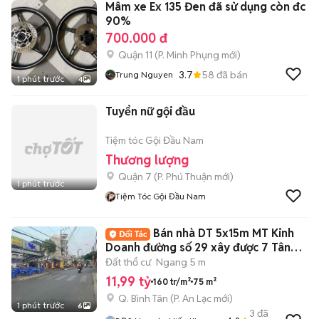
Mâm xe Ex 135 Đen đã sử dụng còn đc
90%
700.000 đ
Quận 11
(
P. Minh Phụng
mới)
3.7
58
đã bán
Trung Nguyen
1 phút trước
4
Tuyển nữ gội đầu
Tiệm tóc Gội Đầu Nam
Thương lượng
Quận 7
(
P. Phú Thuận
mới)
1 phút trước
Tiệm Tóc Gội Đầu Nam
Bán nhà DT 5x15m MT Kinh
Doanh đường số 29 xây được 7 Tâng
Khu Tên Lửa
Đất thổ cư
Ngang 5 m
11,99 tỷ
160 tr/m²
75 m²
Q. Bình Tân
(
P. An Lạc
mới)
1 phút trước
6
3
đã