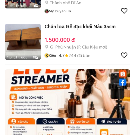
Thành phố Dĩ An
1 phút trước
4
Mỹ Duyên HR
Chân loa Gỗ đặc khối Nâu 35cm
1.500.000 đ
Q. Phú Nhuận
(
P. Cầu Kiệu
mới)
K
4.7
244
đã bán
Kiên
1 phút trước
5