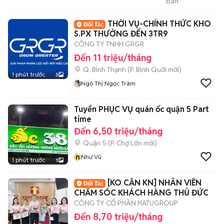
bán
SHOP
THỜI VỤ-CHÍNH THỨC KHO
S.PX THƯỞNG ĐẾN 3TR9
CÔNG TY TNHH GRGR
Đến 11 triệu/tháng
Q. Bình Thạnh
(
P. Bình Quới
mới)
1 phút trước
3
Ngô Thị Ngọc Trâm
Tuyển PHỤC VỤ quán ốc quận 5 Part
time
Đến 6,50 triệu/tháng
Quận 5
(
P. Chợ Lớn
mới)
n
Như Vũ
1 phút trước
1
[KO CẦN KN] NHÂN VIÊN
CHĂM SÓC KHÁCH HÀNG THỦ ĐỨC
CÔNG TY CỔ PHẦN HATUGROUP
Đến 8,70 triệu/tháng