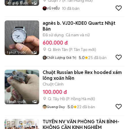
Quận 7
(
P. Tân Hưng
mới)
42 giây trước
9
10
đã bán
VŨ HIẾU
agnès b. VJ20-KDE0 Quartz Nhật
Bản
Đã sử dụng
Cả nam và nữ
600.000 đ
Q. Bình Tân
(
P. Tân Tạo
mới)
1 phút trước
5
5.0
25
đã bán
Chất Lượng Giá Trị
Chuột Russian blue Rex hooded xám
lông xoăn hiền
Chuột Cảnh
100.000 đ
Q. Tây Hồ
(
P. Hồng Hà
mới)
1 phút trước
1
5.0
22
đã bán
Quang Duy
TUYỂN NV VĂN PHÒNG TÂN BÌNH-
KHÔNG CẦN KINH NGHIỆM