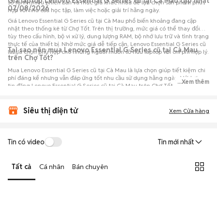
Giá laptop Lenovo Essential G Series cũ tại Cà Mau cập nhật
so sánh nhiều phiên bản và mức giá khác nhau để lựa chọn sản phẩm phù
07/08/2026
hợp với nhu cầu học tập, làm việc hoặc giải trí hằng ngày.
Giá Lenovo Essential G Series cũ tại Cà Mau phổ biến khoảng đang cập
nhật theo thống kê từ Chợ Tốt. Trên thị trường, mức giá có thể thay đổi
tùy theo cấu hình, bộ vi xử lý, dung lượng RAM, bộ nhớ lưu trữ và tình trạng
thực tế của thiết bị. Nhờ mức giá dễ tiếp cận, Lenovo Essential G Series cũ
Tại sao nên mua Lenovo Essential G Series cũ tại Cà Mau
là lựa chọn phù hợp cho những người muốn sở hữu laptop với chi phí hợp lý.
trên Chợ Tốt?
Mua Lenovo Essential G Series cũ tại Cà Mau là lựa chọn giúp tiết kiệm chi
phí đáng kể nhưng vẫn đáp ứng tốt nhu cầu sử dụng hằng ngày. Với hơn 0
...Xem thêm
tin đăng Lenovo Essential G Series cũ tại Cà Mau trên Chợ Tốt, người mua
có thể dễ dàng tham khảo nhiều mức giá và tình trạng máy khác nhau để
lựa chọn sản phẩm phù hợp với nhu cầu và ngân sách.
Siêu thị điện tử
Xem Cửa hàng
Tin có video
Tin mới nhất
Tất cả
Cá nhân
Bán chuyên