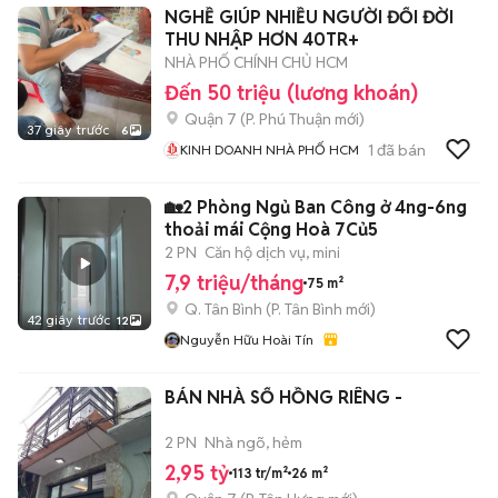
NGHỀ GIÚP NHIỀU NGƯỜI ĐỔI ĐỜI
THU NHẬP HƠN 40TR+
NHÀ PHỐ CHÍNH CHỦ HCM
Đến 50 triệu (lương khoán)
Quận 7
(
P. Phú Thuận
mới)
37 giây trước
6
1
đã bán
KINH DOANH NHÀ PHỐ HCM
🏡2 Phòng Ngủ Ban Công ở 4ng-6ng
thoải mái Cộng Hoà 7Củ5
2 PN
Căn hộ dịch vụ, mini
7,9 triệu/tháng
75 m²
Q. Tân Bình
(
P. Tân Bình
mới)
42 giây trước
12
Nguyễn Hữu Hoài Tín
BÁN NHÀ SỔ HỒNG RIÊNG -
2 PN
Nhà ngõ, hẻm
2,95 tỷ
113 tr/m²
26 m²