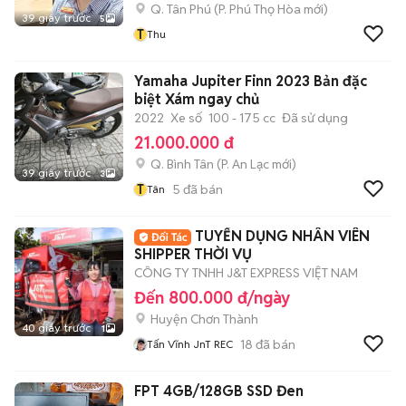
Q. Tân Phú
(
P. Phú Thọ Hòa
mới)
39 giây trước
5
T
Thu
Yamaha Jupiter Finn 2023 Bản đặc
biệt Xám ngay chủ
2022
Xe số
100 - 175 cc
Đã sử dụng
21.000.000 đ
Q. Bình Tân
(
P. An Lạc
mới)
39 giây trước
3
T
5
đã bán
Tân
TUYỂN DỤNG NHÂN VIÊN
SHIPPER THỜI VỤ
CÔNG TY TNHH J&T EXPRESS VIỆT NAM
Đến 800.000 đ/ngày
Huyện Chơn Thành
40 giây trước
1
18
đã bán
Tấn Vĩnh JnT REC
FPT 4GB/128GB SSD Đen