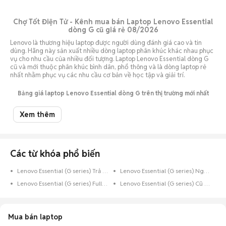
Chợ Tốt Điện Tử - Kênh mua bán Laptop Lenovo Essential
dòng G cũ giá rẻ 08/2026
Lenovo là thương hiệu laptop được người dùng đánh giá cao và tin
dùng. Hãng này sản xuất nhiều dòng laptop phân khúc khác nhau phục
vụ cho nhu cầu của nhiều đối tượng. Laptop Lenovo Essential dòng G
cũ và mới thuộc phân khúc bình dân, phổ thông và là dòng laptop rẻ
nhất nhằm phục vụ các nhu cầu cơ bản về học tập và giải trí.
Bảng giá laptop Lenovo Essential dòng G trên thị trường mới nhất
08/2026
Xem thêm
Giá Laptop lenovo
Giá thấp
Giá cao nhất
Essential dòng G cũ
nhất (VNĐ)
(VNĐ)
Laptop lenovo Essential
Tạm hết hàng
dòng G cũ tại FPT
Các từ khóa phổ biến
Laptop lenovo Essential
dòng G cũ tại
6.000.000
16.500.000
Lenovo Essential (G series) Trả Góp
Lenovo Essential (G series) Nguyên Zin
latopmy.vn
Lenovo Essential (G series) Full Box
Lenovo Essential (G series) Cũ Còn Bảo Hành
Laptop lenovo Essential
5.200.000
14.500.000
dòng G cũ tại minhvu.vn
Laptop lenovo Essential
Mua bán laptop
dòng G cũ tại
1.600.000
3.400.000
laptopcuhn.com