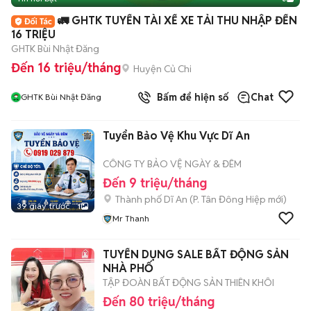
🚛 GHTK TUYỂN TÀI XẾ XE TẢI THU NHẬP ĐẾN
16 TRIỆU
GHTK Bùi Nhật Đăng
Đến 16 triệu/tháng
Huyện Củ Chi
Bấm để hiện số
Chat
GHTK Bùi Nhật Đăng
Tuyển Bảo Vệ Khu Vực Dĩ An
CÔNG TY BẢO VỆ NGÀY & ĐÊM
Đến 9 triệu/tháng
Thành phố Dĩ An
(
P. Tân Đông Hiệp
mới)
39 giây trước
1
Mr Thanh
TUYỂN DỤNG SALE BẤT ĐỘNG SẢN
NHÀ PHỐ
TẬP ĐOÀN BẤT ĐỘNG SẢN THIÊN KHÔI
Đến 80 triệu/tháng