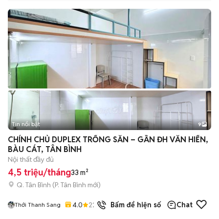
Tin nổi bật
9
+
2
CHÍNH CHỦ DUPLEX TRỐNG SẴN – GẦN ĐH VĂN HIẾN,
BÀU CÁT, TÂN BÌNH
Nội thất đầy đủ
4,5 triệu/tháng
33 m²
Q. Tân Bình
(
P. Tân Bình
mới)
4.0
22
đã bán
Bấm để hiện số
Chat
Thới Thanh Sang