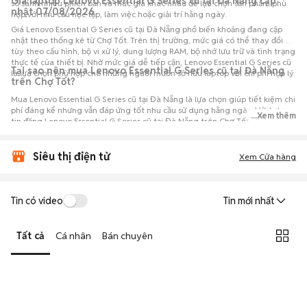
Giá laptop Lenovo Essential G Series cũ tại Đà Nẵng cập
so sánh nhiều phiên bản và mức giá khác nhau để lựa chọn sản phẩm phù
nhật 07/08/2026
hợp với nhu cầu học tập, làm việc hoặc giải trí hằng ngày.
Giá Lenovo Essential G Series cũ tại Đà Nẵng phổ biến khoảng đang cập
nhật theo thống kê từ Chợ Tốt. Trên thị trường, mức giá có thể thay đổi
tùy theo cấu hình, bộ vi xử lý, dung lượng RAM, bộ nhớ lưu trữ và tình trạng
thực tế của thiết bị. Nhờ mức giá dễ tiếp cận, Lenovo Essential G Series cũ
Tại sao nên mua Lenovo Essential G Series cũ tại Đà Nẵng
là lựa chọn phù hợp cho những người muốn sở hữu laptop với chi phí hợp lý.
trên Chợ Tốt?
Mua Lenovo Essential G Series cũ tại Đà Nẵng là lựa chọn giúp tiết kiệm chi
phí đáng kể nhưng vẫn đáp ứng tốt nhu cầu sử dụng hằng ngày. Với hơn 0
...Xem thêm
tin đăng Lenovo Essential G Series cũ tại Đà Nẵng trên Chợ Tốt, người mua
có thể dễ dàng tham khảo nhiều mức giá và tình trạng máy khác nhau để
lựa chọn sản phẩm phù hợp với nhu cầu và ngân sách.
Siêu thị điện tử
Xem Cửa hàng
Tin có video
Tin mới nhất
Tất cả
Cá nhân
Bán chuyên