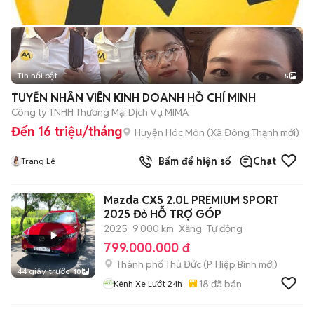
Tin nổi bật
5
TUYỂN NHÂN VIÊN KINH DOANH HỒ CHÍ MINH
Công ty TNHH Thương Mại Dịch Vụ MIMA
Đến 16 triệu/tháng
Huyện Hóc Môn
(
Xã Đông Thạnh
mới)
Bấm để hiện số
Chat
Trang Lê
Mazda CX5 2.0L PREMIUM SPORT
2025 Đỏ HỖ TRỢ GÓP
2025
9.000 km
Xăng
Tự động
799.000.000 đ
Thành phố Thủ Đức
(
P. Hiệp Bình
mới)
44 giây trước
10
18
đã bán
Kênh Xe Lướt 24h