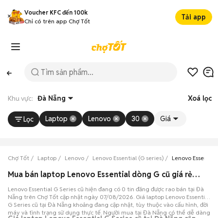
Voucher KFC đến 100k
Tải app
Chỉ có trên app Chợ Tốt
Khu vực:
Đà Nẵng
Xoá lọc
Laptop
Lenovo
30
Giá
Lọc
Chợ Tốt
Laptop
Lenovo
Lenovo Essential (G series)
Lenovo Essential
Mua bán laptop Lenovo Essential dòng G cũ giá rẻ tại Đà Nẵng
Lenovo Essential G Series cũ hiện đang có 0 tin đăng được rao bán tại Đà
Nẵng trên Chợ Tốt cập nhật ngày 07/08/2026. Giá laptop Lenovo Essential
G Series cũ tại Đà Nẵng khoảng đang cập nhật, tùy thuộc vào cấu hình, đời
máy và tình trạng sử dụng thực tế. Người mua tại Đà Nẵng có thể dễ dàng