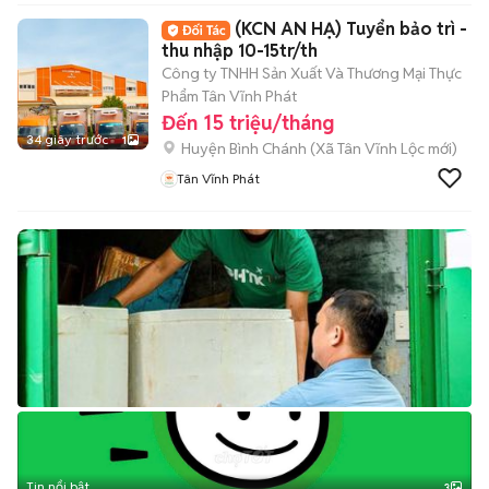
(KCN AN HẠ) Tuyển bảo trì -
thu nhập 10-15tr/th
Công ty TNHH Sản Xuất Và Thương Mại Thực
Phẩm Tân Vĩnh Phát
Đến 15 triệu/tháng
34 giây trước
1
Huyện Bình Chánh
(
Xã Tân Vĩnh Lộc
mới)
Tân Vĩnh Phát
Tin nổi bật
3