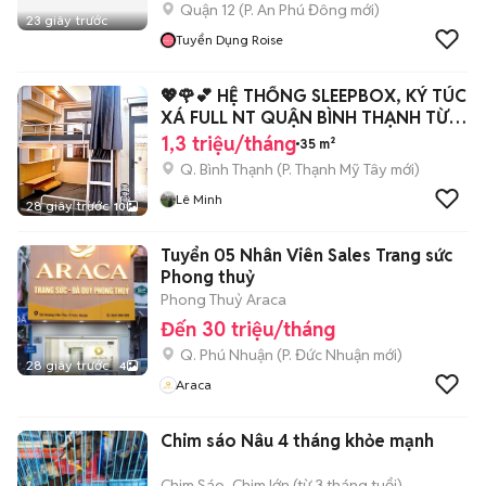
Quận 12
(
P. An Phú Đông
mới)
23 giây trước
Tuyển Dụng Roise
💖🌹💕 HỆ THỐNG SLEEPBOX, KÝ TÚC
XÁ FULL NT QUẬN BÌNH THẠNH TỪ
1TR3
1,3 triệu/tháng
35 m²
Q. Bình Thạnh
(
P. Thạnh Mỹ Tây
mới)
Lê Minh
28 giây trước
10
Tuyển 05 Nhân Viên Sales Trang sức
Phong thuỷ
Phong Thuỷ Araca
Đến 30 triệu/tháng
Q. Phú Nhuận
(
P. Đức Nhuận
mới)
28 giây trước
4
Araca
Chim sáo Nâu 4 tháng khỏe mạnh
Chim Sáo
Chim lớn (từ 3 tháng tuổi)