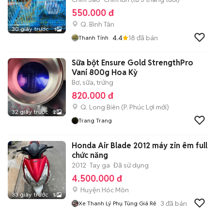
550.000 đ
Q. Bình Tân
30 giây trước
1
4.4
18
đã bán
Thanh Tính
Sữa bột Ensure Gold StrengthPro
Vani 800g Hoa Kỳ
Bơ, sữa, trứng
820.000 đ
Q. Long Biên
(
P. Phúc Lợi
mới)
32 giây trước
2
Trang Trang
Honda Air Blade 2012 máy zin êm full
chức năng
2012
Tay ga
Đã sử dụng
4.500.000 đ
Huyện Hóc Môn
33 giây trước
5
3
đã bán
Xe Thanh Lý Phụ Tùng Giá Rẻ