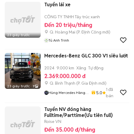
Tuyển lái xe
CÔNG TY TNHH Tây trúc xanh
Đến 20 triệu/tháng
Q. Hoàng Mai
(
P. Định Công
mới)
23 giây trước
Tú Anh Trinh
Mercedes-Benz GLC 300 V1 siêu lướt
2024
9.000 km
Xăng
Tự động
2.369.000.000 đ
Q. Bình Thạnh
(
P. Gia Định
mới)
23 giây trước
7
1
đã
5.0
Hùng Mercedes Hàng
bán
Xanh
Tuyển NV đóng hàng
Fulltime/Parttime(Ưu tiên full)
Roise VN
Đến 35.000 đ/tháng