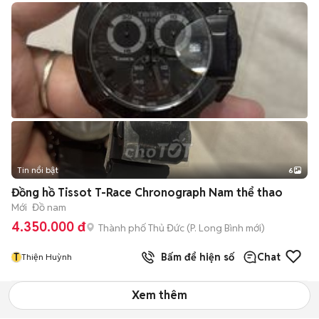
Tin nổi bật
6
+
2
Đồng hồ Tissot T-Race Chronograph Nam thể thao
Mới
Đồ nam
4.350.000 đ
Thành phố Thủ Đức
(
P. Long Bình
mới)
T
Bấm để hiện số
Chat
Thiện Huỳnh
Xem thêm