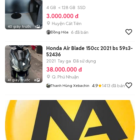
4 GB
< 128 GB
SSD
3.000.000 đ
Huyện Cát Tiên
40 giây trước
1
6
đã bán
Đồng Hòa
Honda Air Blade 150cc 2021 bs 59s3-
52436
2021
Tay ga
Đã sử dụng
38.000.000 đ
Q. Phú Nhuận
41 giây trước
8
4.9
1413
đã bán
Thanh Hùng Xebachin