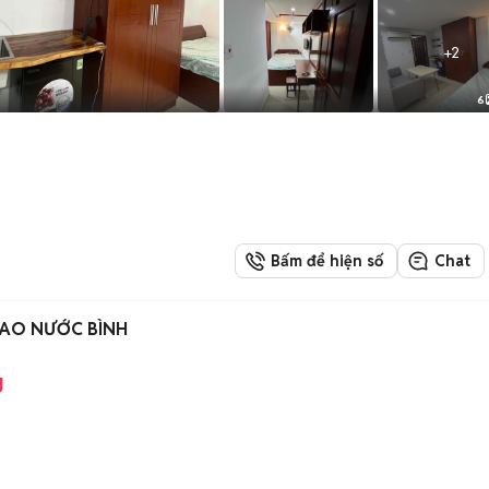
+
2
6
Bấm để hiện số
Chat
GIAO NƯỚC BÌNH
g