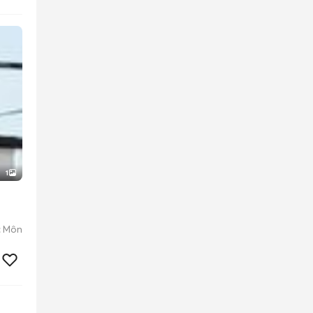
1
c Môn