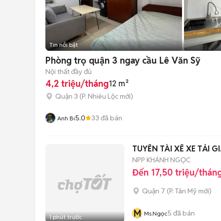
Tin nổi bật
Phòng trọ quận 3 ngay cầu Lê Văn Sỹ
Nội thất đầy đủ
4,2 triệu/tháng
12 m²
Quận 3
(
P. Nhiêu Lộc
mới)
5.0
33
đã bán
Anh Bi
TUYỂN TÀI XẾ XE TẢI 
NPP KHÁNH NGỌC
Đến 17,50 triệu/thán
Quận 7
(
P. Tân Mỹ
mới)
M
5
đã bán
Ms.Ngọc
1 phút trước