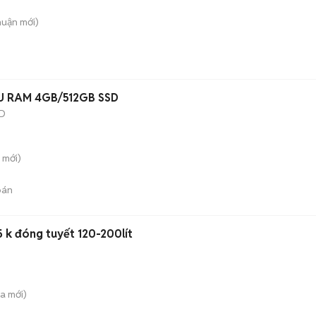
huận
mới)
U RAM 4GB/512GB SSD
D
mới)
bán
r5 k đóng tuyết 120-200lít
̀a
mới)