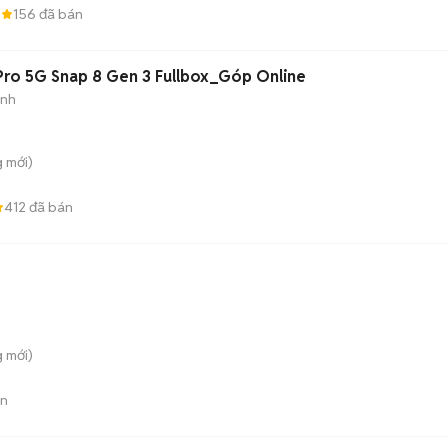
5
156
đã bán
Pro 5G Snap 8 Gen 3 Fullbox_Góp Online
ành
g
mới)
412
đã bán
õ
g
mới)
án