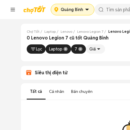
Quảng Bình
Chợ Tốt
Laptop
Lenovo
Lenovo Legion 7
Lenovo Legi
0 Lenovo Legion 7 cũ tốt Quảng Bình
Lọc
Laptop
7
Giá
Siêu thị điện tử
Tất cả
Cá nhân
Bán chuyên