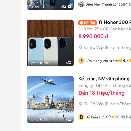
4.
Điện Máy Thanh Lý 1368
Tin ưu tiên
6
🧲 Honor 300 
300 Pro
256 GB
Còn bảo h
8.990.000 đ
Q. Gò Vấp
(
P. Hạnh Thôn
4.7
Cửa Hàng Vio Store
1 phút trước
6
Kế toán, NV văn phòng
Công ty TNHH Minh Hồng V
Đến 18 triệu/tháng
Q. Gò Vấp
(
P. Hạnh Thôn
Đ
4.9
20
đã b
Đỗ Kiến Đức
1 phút trước
6