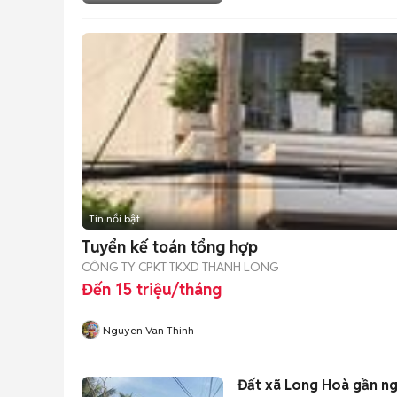
Tin nổi bật
Tuyển kế toán tổng hợp
CÔNG TY CPKT TKXD THANH LONG
Đến 15 triệu/tháng
Nguyen Van Thinh
Đất xã Long Hoà gần ng