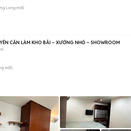
ưng Long
mới)
UYÊN CĂN LÀM KHO BÃI – XƯỞNG NHỎ – SHOWROOM
ẻm
ông
mới)