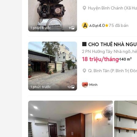
Huyện Bình Chánh
(
Xã H
A
4.0
75
đã bán
A.Đạt
1 phút trước
9
🏢 CHO THUÊ NHÀ NG
2 PN
Hướng Tây
Nhà ngõ, h
18 triệu/tháng
140 m²
Q. Bình Tân
(
P. Bình Trị Đ
Minh
1 phút trước
12