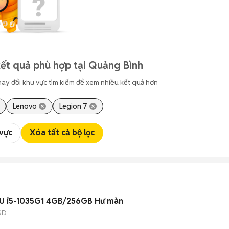
ết quả phù hợp tại Quảng Bình
hay đổi khu vực tìm kiếm để xem nhiều kết quả hơn
Lenovo
Legion 7
 vực
Xóa tất cả bộ lọc
TU i5-1035G1 4GB/256GB Hư màn
SD