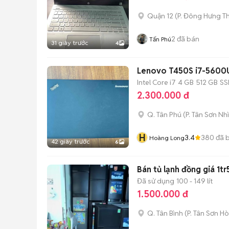
Quận 12
(
P. Đông Hưng T
2
đã bán
Tấn Phú
31 giây trước
4
Lenovo T450S i7-5600
Intel Core i7
4 GB
512 GB
SS
2.300.000 đ
Q. Tân Phú
(
P. Tân Sơn Nhì
H
3.4
380
đã 
Hoàng Long
42 giây trước
6
Bán tủ lạnh đồng giá 1t
Đã sử dụng
100 - 149 lít
1.500.000 đ
Q. Tân Bình
(
P. Tân Sơn Ho