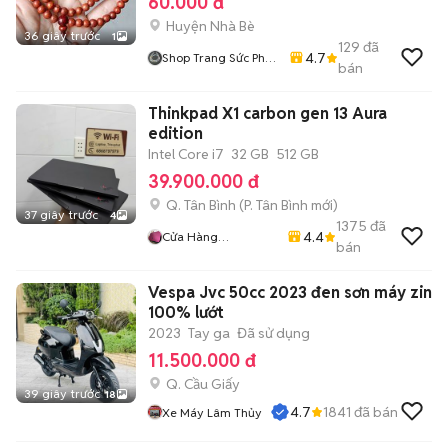
60.000 đ
Huyện Nhà Bè
36 giây trước
1
129
đã
4.7
Shop Trang Sức Phụ
bán
Kiện
Thinkpad X1 carbon gen 13 Aura
edition
Intel Core i7
32 GB
512 GB
39.900.000 đ
Q. Tân Bình
(
P. Tân Bình
mới)
37 giây trước
4
1375
đã
4.4
Cửa Hàng
bán
LaptopTrieuPhat
Vespa Jvc 50cc 2023 đen sơn máy zin
100% lướt
2023
Tay ga
Đã sử dụng
11.500.000 đ
Q. Cầu Giấy
39 giây trước
18
4.7
1841
đã bán
Xe Máy Lâm Thủy