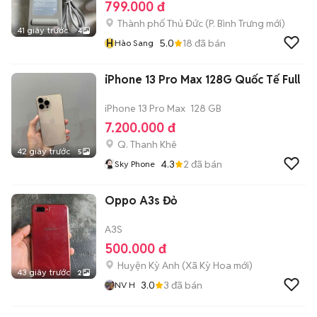
799.000 đ
Thành phố Thủ Đức
(
P. Bình Trưng
mới)
41 giây trước
4
H
5.0
18
đã bán
Hào Sang
iPhone 13 Pro Max 128G Quốc Tế Full
iPhone 13 Pro Max
128 GB
7.200.000 đ
Q. Thanh Khê
42 giây trước
5
4.3
2
đã bán
Sky Phone
Oppo A3s Đỏ
A3S
500.000 đ
Huyện Kỳ Anh
(
Xã Kỳ Hoa
mới)
43 giây trước
2
3.0
3
đã bán
NV H