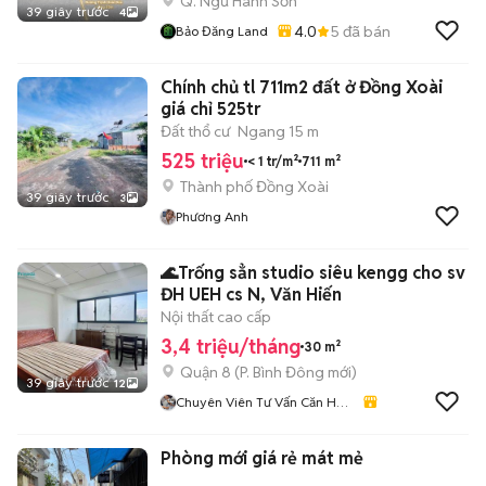
Q. Ngũ Hành Sơn
39 giây trước
4
4.0
5
đã bán
Bảo Đăng Land
Chính chủ tl 711m2 đất ở Đồng Xoài
giá chỉ 525tr
Đất thổ cư
Ngang 15 m
525 triệu
< 1 tr/m²
711 m²
Thành phố Đồng Xoài
39 giây trước
3
Phương Anh
🌊Trống sẳn studio siêu kengg cho sv
ĐH UEH cs N, Văn Hiến
Nội thất cao cấp
3,4 triệu/tháng
30 m²
Quận 8
(
P. Bình Đông
mới)
39 giây trước
12
Chuyên Viên Tư Vấn Căn Hộ
Dịch Vụ Tphcm
Phòng mới giá rẻ mát mẻ