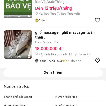
Bảo Vệ Quốc Thắng
Đến 12 triệu/tháng
Q. Tân Bình
(
P. Tân Bình
mới)
1 phút trước
1
C
C Linh
ghế massage . ghế massage toàn
thân .
Đã sử dụng
Da
18.000.000 đ
Q. Bình Tân
(
P. Bình Hưng Hòa
mới)
1 phút trước
1
5.0
971
đã bán
Thành Trung
Xem thêm
Mua bán laptop
Thành phố Bắc Giang
Huyện Hiệp Hòa
Huyện Lạng Giang
Huyện Lục Nam