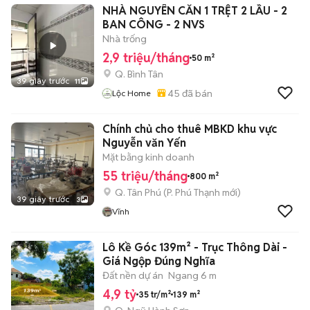
NHÀ NGUYÊN CĂN 1 TRỆT 2 LẦU - 2
BAN CÔNG - 2 NVS
Nhà trống
2,9 triệu/tháng
50 m²
Q. Bình Tân
39 giây trước
11
45
đã bán
Lộc Home
Chính chủ cho thuê MBKD khu vực
Nguyễn văn Yến
Mặt bằng kinh doanh
55 triệu/tháng
800 m²
Q. Tân Phú
(
P. Phú Thạnh
mới)
39 giây trước
3
Vĩnh
Lô Kề Góc 139m² - Trục Thông Dài -
Giá Ngộp Đúng Nghĩa
Đất nền dự án
Ngang 6 m
4,9 tỷ
35 tr/m²
139 m²