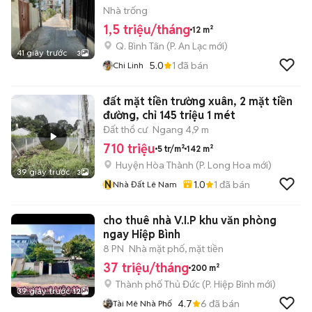
Nhà trống
1,5 triệu/tháng
12 m²
Q. Bình Tân
(
P. An Lạc
mới)
41 giây trước
3
5.0
1
đã bán
Chi Linh
đất mặt tiền trường xuân, 2 mặt tiền
đường, chỉ 145 triệu 1 mét
Đất thổ cư
Ngang 4,9 m
710 triệu
5 tr/m²
142 m²
Huyện Hòa Thành
(
P. Long Hoa
mới)
39 giây trước
3
N
1.0
1
đã bán
Nhà Đất Lê Nam
cho thuê nhà V.I.P khu văn phòng
ngay Hiệp Bình
8 PN
Nhà mặt phố, mặt tiền
37 triệu/tháng
200 m²
Thành phố Thủ Đức
(
P. Hiệp Bình
mới)
39 giây trước
12
4.7
6
đã bán
Tài Mê Nhà Phố