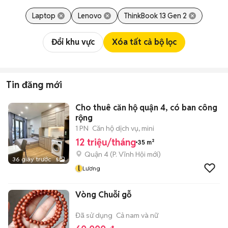
Laptop
Lenovo
ThinkBook 13 Gen 2
Đổi khu vực
Xóa tất cả bộ lọc
Tin đăng mới
Cho thuê căn hộ quận 4, có ban công
rộng
1 PN
Căn hộ dịch vụ, mini
12 triệu/tháng
35 m²
Quận 4
(
P. Vĩnh Hội
mới)
36 giây trước
5
l
Lương
Vòng Chuỗi gỗ
Đã sử dụng
Cả nam và nữ