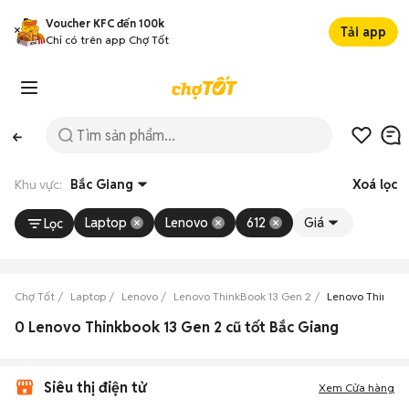
Voucher KFC đến 100k
Tải app
Chỉ có trên app Chợ Tốt
Khu vực:
Bắc Giang
Xoá lọc
Laptop
Lenovo
612
Giá
Lọc
Chợ Tốt
Laptop
Lenovo
Lenovo ThinkBook 13 Gen 2
Lenovo ThinkBo
0 Lenovo Thinkbook 13 Gen 2 cũ tốt Bắc Giang
Siêu thị điện tử
Xem Cửa hàng