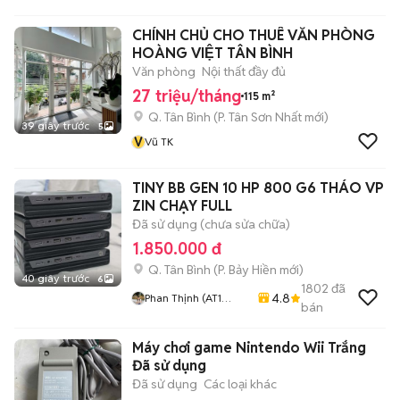
CHÍNH CHỦ CHO THUÊ VĂN PHÒNG
HOÀNG VIỆT TÂN BÌNH
Văn phòng
Nội thất đầy đủ
27 triệu/tháng
115 m²
Q. Tân Bình
(
P. Tân Sơn Nhất
mới)
39 giây trước
5
V
Vũ TK
TINY BB GEN 10 HP 800 G6 THÁO VP
ZIN CHẠY FULL
Đã sử dụng (chưa sửa chữa)
1.850.000 đ
Q. Tân Bình
(
P. Bảy Hiền
mới)
40 giây trước
6
1802
đã
4.8
Phan Thịnh (AT1
bán
COMPUTER)
Máy chơi game Nintendo Wii Trắng
Đã sử dụng
Đã sử dụng
Các loại khác