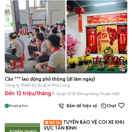
Tin nổi bật
2
Cần *** lao động phổ thông (đi làm ngay)
Công ty TNHH Kỹ thuật In Phú Long
Đến 12 triệu/tháng
Quận 12
(
P. Đông Hưng Thuận
mới)
Bấm để hiện số
Chat
Phượng Kim
TUYỂN BẢO VỆ COI XE KHU
VỰC TÂN BÌNH