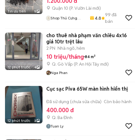
1.200.000 đ
Quận 10
(
P. Vườn Lài
mới)
Tin ưu tiên
5
99
đã
4.8
Shop Thú Cưng
bán
PenTa
cho thuê nhà phạm văn chiêu 4x16
giá 10tr trệt lâu
2 PN
Nhà ngõ, hẻm
10 triệu/tháng
84 m²
Q. Gò Vấp
(
P. An Hội Tây
mới)
12 phút trước
4
Nga Phan
Cục sạc Piva 65W màn hình hiển thị
Đã sử dụng (chưa sửa chữa)
Còn bảo hành
400.000 đ
Q. Ba Đình
12 phút trước
2
Tuan Ly