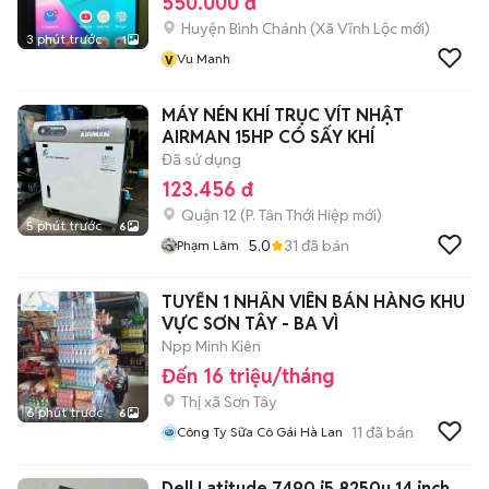
550.000 đ
Huyện Bình Chánh
(
Xã Vĩnh Lộc
mới)
3 phút trước
1
v
Vu Manh
MÁY NÉN KHÍ TRỤC VÍT NHẬT
AIRMAN 15HP CÓ SẤY KHÍ
Đã sử dụng
123.456 đ
Quận 12
(
P. Tân Thới Hiệp
mới)
5 phút trước
6
5.0
31
đã bán
Phạm Lâm
TUYỂN 1 NHÂN VIÊN BÁN HÀNG KHU
VỰC SƠN TÂY - BA VÌ
Npp Minh Kiên
Đến 16 triệu/tháng
Thị xã Sơn Tây
6 phút trước
6
11
đã bán
Công Ty Sữa Cô Gái Hà Lan
Dell Latitude 7490 i5 8250u 14 inch