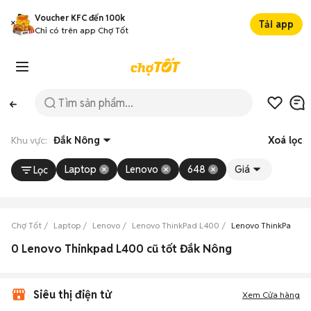
Voucher KFC đến 100k
Tải app
Chỉ có trên app Chợ Tốt
Khu vực:
Đắk Nông
Xoá lọc
Laptop
Lenovo
648
Giá
Lọc
Chợ Tốt
Laptop
Lenovo
Lenovo ThinkPad L400
Lenovo ThinkPad L4
0 Lenovo Thinkpad L400 cũ tốt Đắk Nông
Siêu thị điện tử
Xem Cửa hàng