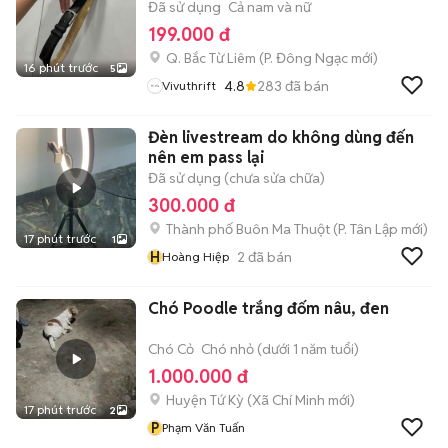
Đã sử dụng
Cả nam và nữ
199.000 đ
Q. Bắc Từ Liêm
(
P. Đông Ngạc
mới)
16 phút trước
5
4.8
283
đã bán
Vivuthrift
Đèn livestream do không dùng đến
nên em pass lại
Đã sử dụng (chưa sửa chữa)
300.000 đ
Thành phố Buôn Ma Thuột
(
P. Tân Lập
mới)
17 phút trước
1
H
2
đã bán
Hoàng Hiệp
Chó Poodle trắng đốm nâu, đen
Chó Cỏ
Chó nhỏ (dưới 1 năm tuổi)
1.000.000 đ
Huyện Tứ Kỳ
(
Xã Chí Minh
mới)
17 phút trước
2
P
Phạm Văn Tuấn