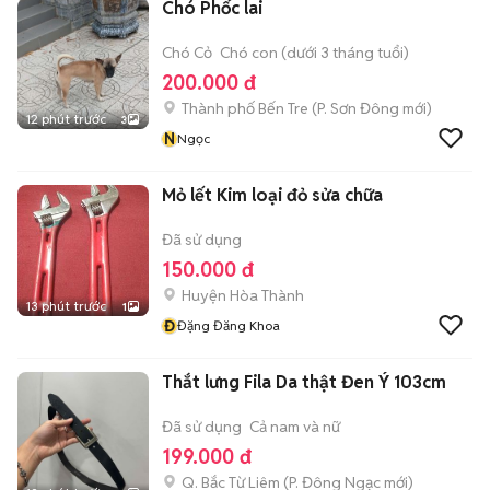
Chó Phốc lai
Chó Cỏ
Chó con (dưới 3 tháng tuổi)
200.000 đ
Thành phố Bến Tre
(
P. Sơn Đông
mới)
12 phút trước
3
N
Ngọc
Mỏ lết Kim loại đỏ sửa chữa
Đã sử dụng
150.000 đ
Huyện Hòa Thành
13 phút trước
1
Đ
Đặng Đăng Khoa
Thắt lưng Fila Da thật Đen Ý 103cm
Đã sử dụng
Cả nam và nữ
199.000 đ
Q. Bắc Từ Liêm
(
P. Đông Ngạc
mới)