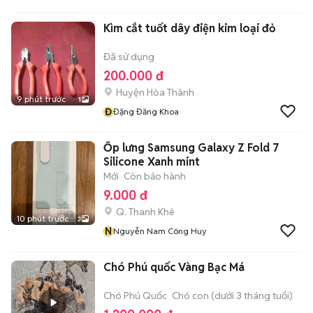
Kìm cắt tuốt dây điện kim loại đỏ
Đã sử dụng
200.000 đ
Huyện Hòa Thành
9 phút trước
1
Đ
Đặng Đăng Khoa
Ốp lưng Samsung Galaxy Z Fold 7
Silicone Xanh mint
Mới
Còn bảo hành
9.000 đ
Q. Thanh Khê
10 phút trước
3
N
Nguyễn Nam Công Huy
Chó Phú quốc Vàng Bạc Má
Chó Phú Quốc
Chó con (dưới 3 tháng tuổi)