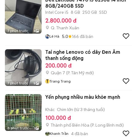
8GB/240GB SSD
Intel Core i5
8 GB
250 GB
SSD
2.800.000 đ
Q. Thanh Xuân
7 phút trước
4
5.0
166
đã bán
Lê Hà
Tai nghe Lenovo có dây Đen Âm
thanh sống động
200.000 đ
Quận 7
(
P. Tân Mỹ
mới)
T
Trang Trang
7 phút trước
5
Yến phụng nhiều màu khỏe mạnh
Khác
Chim lớn (từ 3 tháng tuổi)
100.000 đ
Thành phố Biên Hòa
(
P. Long Bình
mới)
8 phút trước
1
4
đã bán
Khanh Trần