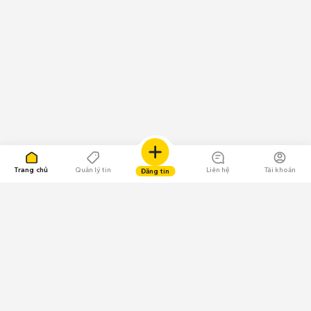
Trang chủ
Quản lý tin
Liên hệ
Tài khoản
Đăng tin
109.000 Bình chọn
Tải ứng dụng Chợ Tốt
Về Chợ Tốt
Quy chế sàn