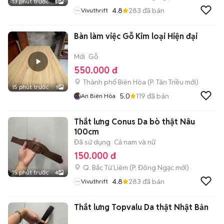
13 phút trước
5
4.8
283
đã bán
Vivuthrift
Bàn làm việc Gỗ Kim loại Hiện đại
Mới
Gỗ
550.000 đ
Thành phố Biên Hòa
(
P. Tân Triều
mới)
15 phút trước
1
5.0
119
đã bán
An Biên Hòa
Thắt lưng Conus Da bò thật Nâu
100cm
Đã sử dụng
Cả nam và nữ
150.000 đ
Q. Bắc Từ Liêm
(
P. Đông Ngạc
mới)
15 phút trước
4
4.8
283
đã bán
Vivuthrift
Thắt lưng Topvalu Da thật Nhật Bản