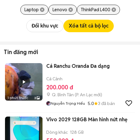
Laptop
Lenovo
ThinkPad L400
Đổi khu vực
Xóa tất cả bộ lọc
Tin đăng mới
Cá Ranchu Oranda Đa dạng
Cá Cảnh
200.000 đ
Q. Bình Tân
(
P. An Lạc
mới)
1 phút trước
2
5.0
3
đã bán
Nguyễn Trọng Hiếu
Vivo 2029 128GB Màn hình nứt nhẹ
Dòng khác
128 GB