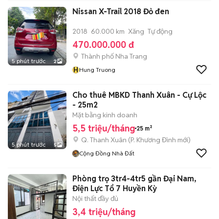
Nissan X-Trail 2018 Đỏ đen
2018
60.000 km
Xăng
Tự động
470.000.000 đ
Thành phố Nha Trang
5 phút trước
2
H
Hung Truong
Cho thuê MBKD Thanh Xuân - Cự Lộc
- 25m2
Mặt bằng kinh doanh
5,5 triệu/tháng
25 m²
Q. Thanh Xuân
(
P. Khương Đình
mới)
5 phút trước
5
Cộng Đồng Nhà Đất
Phòng trọ 3tr4-4tr5 gần Đại Nam,
Điện Lực Tổ 7 Huyền Kỳ
Nội thất đầy đủ
3,4 triệu/tháng