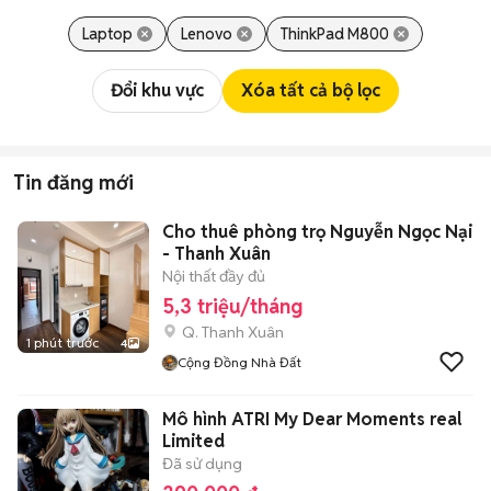
Laptop
Lenovo
ThinkPad M800
Đổi khu vực
Xóa tất cả bộ lọc
Tin đăng mới
Cho thuê phòng trọ Nguyễn Ngọc Nại
- Thanh Xuân
Nội thất đầy đủ
5,3 triệu/tháng
Q. Thanh Xuân
1 phút trước
4
Cộng Đồng Nhà Đất
Mô hình ATRI My Dear Moments real
Limited
Đã sử dụng