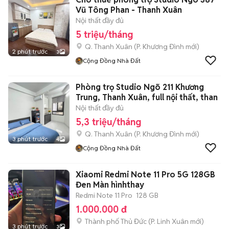
Vũ Tông Phan - Thanh Xuân
Nội thất đầy đủ
5 triệu/tháng
Q. Thanh Xuân
(
P. Khương Đình
mới)
2 phút trước
3
Cộng Đồng Nhà Đất
Phòng trọ Studio Ngõ 211 Khương
Trung, Thanh Xuân, full nội thất, than
Nội thất đầy đủ
5,3 triệu/tháng
Q. Thanh Xuân
(
P. Khương Đình
mới)
3 phút trước
4
Cộng Đồng Nhà Đất
Xiaomi Redmi Note 11 Pro 5G 128GB
Đen Màn hìnhthay
Redmi Note 11 Pro
128 GB
1.000.000 đ
Thành phố Thủ Đức
(
P. Linh Xuân
mới)
3 phút trước
3