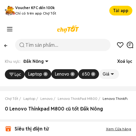
Voucher KFC đến 100k
Tải app
Chỉ có trên app Chợ Tốt
Khu vực:
Đắk Nông
Xoá lọc
Laptop
Lenovo
650
Giá
Lọc
Chợ Tốt
Laptop
Lenovo
Lenovo ThinkPad M800
Lenovo ThinkPad 
0 Lenovo Thinkpad M800 cũ tốt Đắk Nông
Siêu thị điện tử
Xem Cửa hàng