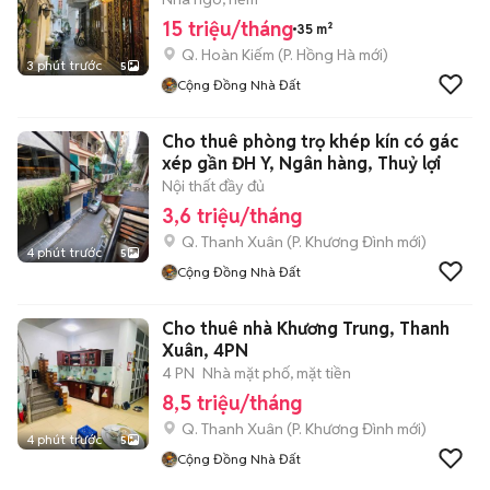
15 triệu/tháng
35 m²
Q. Hoàn Kiếm
(
P. Hồng Hà
mới)
3 phút trước
5
Cộng Đồng Nhà Đất
Cho thuê phòng trọ khép kín có gác
xép gần ĐH Y, Ngân hàng, Thuỷ lợi
Nội thất đầy đủ
3,6 triệu/tháng
Q. Thanh Xuân
(
P. Khương Đình
mới)
4 phút trước
5
Cộng Đồng Nhà Đất
Cho thuê nhà Khương Trung, Thanh
Xuân, 4PN
4 PN
Nhà mặt phố, mặt tiền
8,5 triệu/tháng
Q. Thanh Xuân
(
P. Khương Đình
mới)
4 phút trước
5
Cộng Đồng Nhà Đất