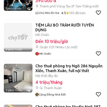
390.000 đ
Thành phố Vũng Tàu
(
P. Tam Thắng
mới)
1 phút trước
1
4.5
135
đã bán
Chú Mèo Đi Hia
TIỆM LẨU BÒ TRĂM RƯỠI TUYỂN
DỤNG
MR Chiến
Đến 10 triệu/giờ
Quận 3
(
P. Nhiêu Lộc
mới)
2 phút trước
MR Chiến
Cho thuê phòng trọ Ngõ 286 Nguyễn
Xiển, Thanh Xuân, full nội thất
Nội thất đầy đủ
4 triệu/tháng
Q. Thanh Xuân
2 phút trước
3
Cộng Đồng Nhà Đất
Cho thuê phòng trọ Studio Ngõ 387