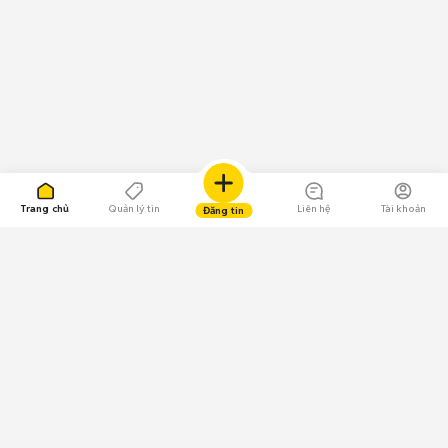
Trang chủ
Quản lý tin
Liên hệ
Tài khoản
Đăng tin
109.000 Bình chọn
Tải ứng dụng Chợ Tốt
Về Chợ Tốt
Quy chế sàn
Chính sách bảo mật
Giải quyết tranh chấp