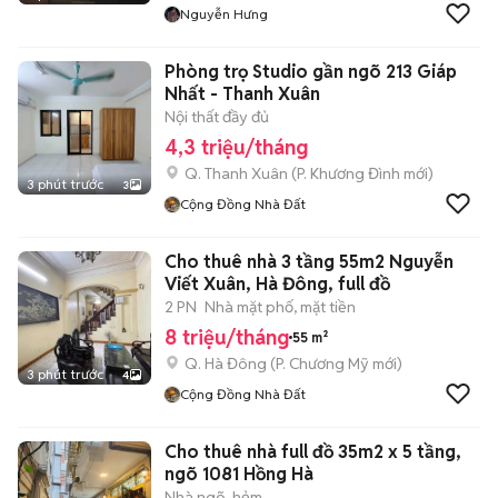
Nguyễn Hưng
Phòng trọ Studio gần ngõ 213 Giáp
Nhất - Thanh Xuân
Nội thất đầy đủ
4,3 triệu/tháng
Q. Thanh Xuân
(
P. Khương Đình
mới)
3 phút trước
3
Cộng Đồng Nhà Đất
Cho thuê nhà 3 tầng 55m2 Nguyễn
Viết Xuân, Hà Đông, full đồ
2 PN
Nhà mặt phố, mặt tiền
8 triệu/tháng
55 m²
Q. Hà Đông
(
P. Chương Mỹ
mới)
3 phút trước
4
Cộng Đồng Nhà Đất
Cho thuê nhà full đồ 35m2 x 5 tầng,
ngõ 1081 Hồng Hà
Nhà ngõ, hẻm