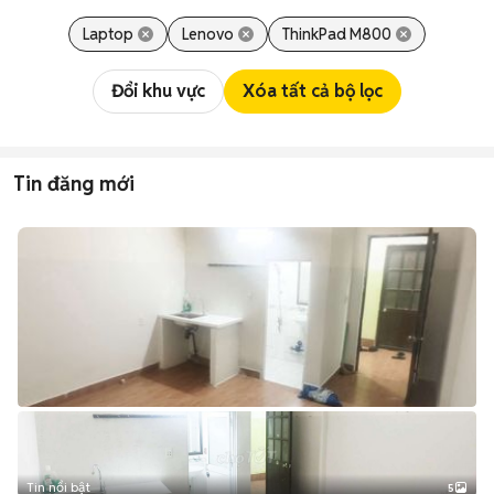
Laptop
Lenovo
ThinkPad M800
Đổi khu vực
Xóa tất cả bộ lọc
Tin đăng mới
Tin nổi bật
5