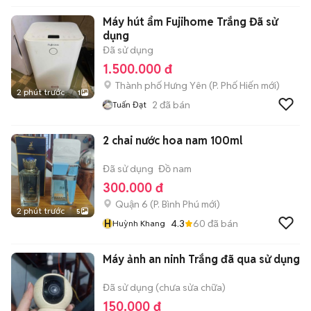
Máy hút ẩm Fujihome Trắng Đã sử
dụng
Đã sử dụng
1.500.000 đ
Thành phố Hưng Yên
(
P. Phố Hiến
mới)
2 phút trước
1
2
đã bán
Tuấn Đạt
2 chai nước hoa nam 100ml
Đã sử dụng
Đồ nam
300.000 đ
Quận 6
(
P. Bình Phú
mới)
2 phút trước
5
H
4.3
60
đã bán
Huỳnh Khang
Máy ảnh an ninh Trắng đã qua sử dụng
Đã sử dụng (chưa sửa chữa)
150.000 đ