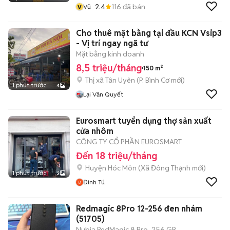
v
2.4
116
đã bán
Vũ
Cho thuê mặt bằng tại đầu KCN Vsip3
- Vị trí ngay ngã tư
Mặt bằng kinh doanh
8,5 triệu/tháng
150 m²
Thị xã Tân Uyên
(
P. Bình Cơ
mới)
1 phút trước
4
Lại Văn Quyết
Eurosmart tuyển dụng thợ sản xuất
cửa nhôm
CÔNG TY CỔ PHẦN EUROSMART
Đến 18 triệu/tháng
Huyện Hóc Môn
(
Xã Đông Thạnh
mới)
1 phút trước
3
Đinh Tú
Redmagic 8Pro 12-256 đen nhám
(51705)
Nubia RedMagic 8 Pro
256 GB