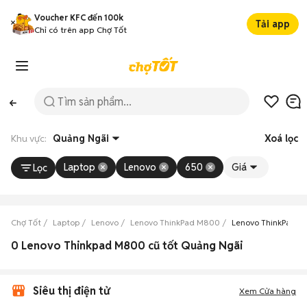
Voucher KFC đến 100k
Tải app
Chỉ có trên app Chợ Tốt
Khu vực:
Quảng Ngãi
Xoá lọc
Laptop
Lenovo
650
Giá
Lọc
Chợ Tốt
Laptop
Lenovo
Lenovo ThinkPad M800
Lenovo ThinkPad 
0 Lenovo Thinkpad M800 cũ tốt Quảng Ngãi
Siêu thị điện tử
Xem Cửa hàng