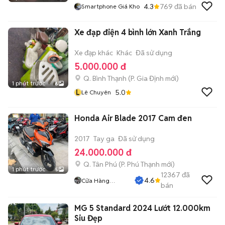
4.3
769
đã bán
Smartphone Giá Kho
Xe đạp điện 4 bình lớn Xanh Trắng
Xe đạp khác
Khác
Đã sử dụng
5.000.000 đ
Q. Bình Thạnh
(
P. Gia Định
mới)
1 phút trước
6
L
5.0
Lê Chuyên
Honda Air Blade 2017 Cam đen
2017
Tay ga
Đã sử dụng
24.000.000 đ
Q. Tân Phú
(
P. Phú Thạnh
mới)
1 phút trước
5
12367
đã
4.6
Cửa Hàng
bán
Tuanduy
MG 5 Standard 2024 Lướt 12.000km
Siu Đẹp