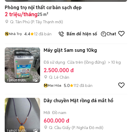
Phòng trọ nội thất cơ bản sạch đẹp
2 triệu/tháng
25 m²
Q. Tân Phú
(
P. Tây Thạnh
mới)
N
4.4
12
đã bán
Bấm để hiện số
Chat
Nhà Trọ
Máy giặt Sam sung 10kg
Đã sử dụng
Cửa trên (lồng đứng)
> 10 kg
2.500.000 đ
Q. Lê Chân
1 phút trước
3
M
5.0
112
đã bán
Mai Hòa
Dây chuyền Mặt rồng đá mắt hổ
Mới
Đồ nam
600.000 đ
Q. Cầu Giấy
(
P. Nghĩa Đô
mới)
1 phút trước
1