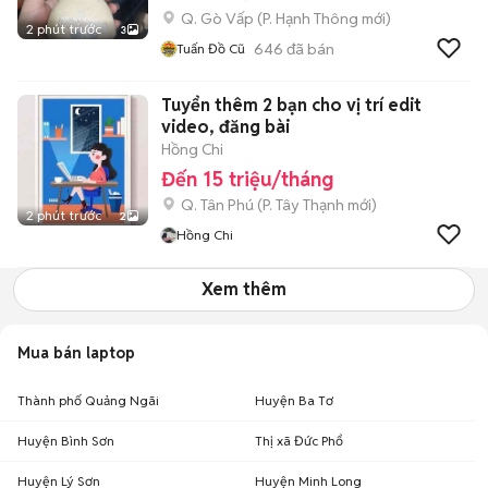
Q. Gò Vấp
(
P. Hạnh Thông
mới)
2 phút trước
3
646
đã bán
Tuấn Đồ Cũ
Tuyển thêm 2 bạn cho vị trí edit
video, đăng bài
Hồng Chi
Đến 15 triệu/tháng
Q. Tân Phú
(
P. Tây Thạnh
mới)
2 phút trước
2
Hồng Chi
Xem thêm
Mua bán laptop
Thành phố Quảng Ngãi
Huyện Ba Tơ
Huyện Bình Sơn
Thị xã Đức Phổ
Huyện Lý Sơn
Huyện Minh Long