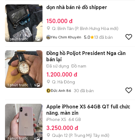
dọn nhà bán rẻ đồ shipper
150.000 đ
Q. Bình Tân
(
P. Bình Hưng Hòa
mới)
5.0
13
đã bán
Yêu Chim Khuyên
1 phút trước
1
Đồng hồ Poljot President Nga cần
bán lại
Đã sử dụng
Đồ nam
1.200.000 đ
Q. Hà Đông
1 phút trước
5
Đ
30
đã bán
Đức Anh 86
Apple iPhone XS 64GB QT full chức
năng. màn zin
iPhone XS
64 GB
3.250.000 đ
Quận 12
(
P. Trung Mỹ Tây
mới)
1 phút trước
6