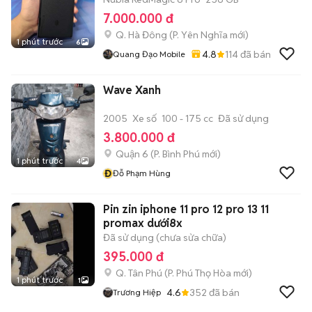
7.000.000 đ
Q. Hà Đông
(
P. Yên Nghĩa
mới)
1 phút trước
6
4.8
114
đã bán
Quang Đạo Mobile
Wave Xanh
2005
Xe số
100 - 175 cc
Đã sử dụng
3.800.000 đ
Quận 6
(
P. Bình Phú
mới)
1 phút trước
4
Đ
Đỗ Phạm Hùng
Pin zin iphone 11 pro 12 pro 13 11
promax dưới8x
Đã sử dụng (chưa sửa chữa)
395.000 đ
Q. Tân Phú
(
P. Phú Thọ Hòa
mới)
1 phút trước
1
4.6
352
đã bán
Trương Hiệp