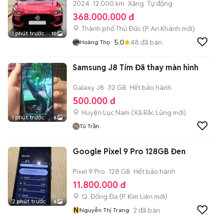
2024
12.000 km
Xăng
Tự động
368.000.000 đ
Thành phố Thủ Đức
(
P. An Khánh
mới)
1 phút trước
10
5.0
48
đã bán
Hoàng Thọ
Samsung J8 Tím Đã thay màn hình
Galaxy J8
32 GB
Hết bảo hành
500.000 đ
Huyện Lục Nam
(
Xã Bắc Lũng
mới)
1 phút trước
6
Tú Trần
Google Pixel 9 Pro 128GB Đen
Pixel 9 Pro
128 GB
Hết bảo hành
11.800.000 đ
Q. Đống Đa
(
P. Kim Liên
mới)
2 phút trước
6
N
2
đã bán
Nguyễn Thị Trang