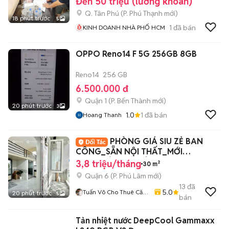
Đến 50 triệu (lương khoán)
Q. Tân Phú
(
P. Phú Thạnh
mới)
18 phút trước
5
1
đã bán
KINH DOANH NHÀ PHỐ HCM
OPPO Reno14 F 5G 256GB 8GB
Reno14
256 GB
6.500.000 đ
Quận 1
(
P. Bến Thành
mới)
20 phút trước
3
1.0
1
đã bán
Hoang Thanh
PHÒNG GIÁ SIU ZẺ BAN
CÔNG_SẴN NỘI THẤT_MỚI
100%_BÀ HOM_TỈNH LỘ 10_Q6
3,8 triệu/tháng
30 m²
Quận 6
(
P. Phú Lâm
mới)
13
đã
5.0
Tuấn Võ Cho Thuê Căn
20 phút trước
5
bán
Hộ Phòng Trọ
Tản nhiệt nước DeepCool Gammaxx