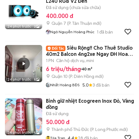
L240 RGB V2 Đen
Đã sử dụng (chưa sửa chữa)
400.000 đ
Quận 7
(
P. Tân Thuận
mới)
24 phút trước
2
1
đã bán
Ngô Nguyễn Hoàng Phúc
Siêu Rộng!! Cho Thuê Studio
40m2 Balcon 4ng2xe Ngay ĐH Hoa
Sen ĐH UEH
1 PN
Căn hộ dịch vụ, mini
6 triệu/tháng
40 m²
Quận 10
(
P. Diên Hồng
mới)
24 phút trước
5
5.0
3
đã bán
Nhất Hoàng BĐS
Bình giữ nhiệt Ecogreen Inox Đỏ, Vàng
đồng
Đã sử dụng
50.000 đ
Thành phố Thủ Đức
(
P. Long Phước
mới)
24 phút trước
5
T
4.4
28
đã bán
Tila Tran