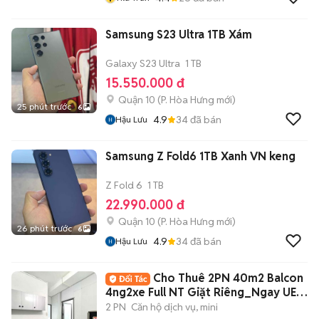
Samsung S23 Ultra 1TB Xám
Galaxy S23 Ultra
1 TB
15.550.000 đ
Quận 10
(
P. Hòa Hưng
mới)
25 phút trước
6
4.9
34
đã bán
Hậu Lưu
Samsung Z Fold6 1TB Xanh VN keng
Z Fold 6
1 TB
22.990.000 đ
Quận 10
(
P. Hòa Hưng
mới)
26 phút trước
6
4.9
34
đã bán
Hậu Lưu
Cho Thuê 2PN 40m2 Balcon
4ng2xe Full NT Giặt Riêng_Ngay UEH
300m Q10
2 PN
Căn hộ dịch vụ, mini