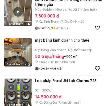
tiêm ngừa
Mèo Golden
Mèo con (dưới 3 tháng tuổi)
7.500.000 đ
Q. Bình Thạnh
(
P. Gia Định
mới)
12 phút trước
4
5.0
41
đã bán
Như Ý
mặt bằng kinh doanh cho thuê
Mặt bằng kinh doanh
Nội thất cao cấp
50 triệu/tháng
4000 m²
Quận 6
(
P. Bình Phú
mới)
13 phút trước
10
NGHIÊM VĂN HIỆP
Loa pháp Focal JM Lab Chorus 725
101 - 300W
14.500.000 đ
Q. Đống Đa
(
P. Kim Liên
mới)
13 phút trước
4