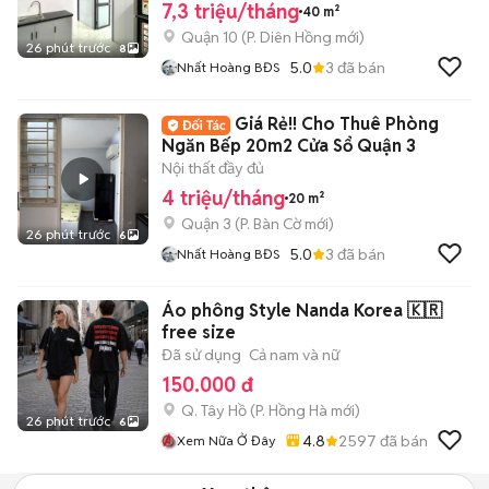
7,3 triệu/tháng
40 m²
Quận 10
(
P. Diên Hồng
mới)
26 phút trước
8
5.0
3
đã bán
Nhất Hoàng BĐS
Giá Rẻ!! Cho Thuê Phòng
Ngăn Bếp 20m2 Cửa Sổ Quận 3
Nội thất đầy đủ
4 triệu/tháng
20 m²
Quận 3
(
P. Bàn Cờ
mới)
26 phút trước
6
5.0
3
đã bán
Nhất Hoàng BĐS
Áo phông Style Nanda Korea 🇰🇷
free size
Đã sử dụng
Cả nam và nữ
150.000 đ
Q. Tây Hồ
(
P. Hồng Hà
mới)
26 phút trước
6
4.8
2597
đã bán
Xem Nữa Ở Đây