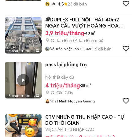
h
4.5
23
đã bán
Hải
🌈DUPLEX FULL NỘI THẤT 40m2
NGAY CẦU VƯỢT HOÀNG HOA
THÁM CỘNG HOÀ
3,9 triệu/tháng
40 m²
Q. Tân Bình
(
P. Tân Bình
mới)
6
đã bán
Đỗ Trần Nhật Tân EHOME
14 phút trước
8
pass lại phòng trọ
Nội thất đầy đủ
4 triệu/tháng
28 m²
Q. Cầu Giấy
15 phút trước
3
Nhat Minh Nguyen Quang
CTV NHƯNG THU NHẬP CAO - TỰ
DO THỜI GIAN
VIỆC LÀM THU NHẬP CAO