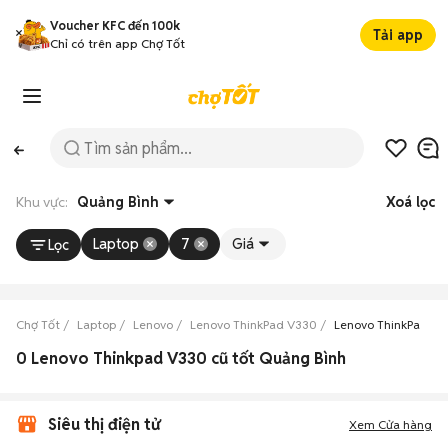
Voucher KFC đến 100k
Tải app
Chỉ có trên app Chợ Tốt
Khu vực:
Quảng Bình
Xoá lọc
Laptop
7
Giá
Lọc
Chợ Tốt
Laptop
Lenovo
Lenovo ThinkPad V330
Lenovo ThinkPad V3
0 Lenovo Thinkpad V330 cũ tốt Quảng Bình
Siêu thị điện tử
Xem Cửa hàng