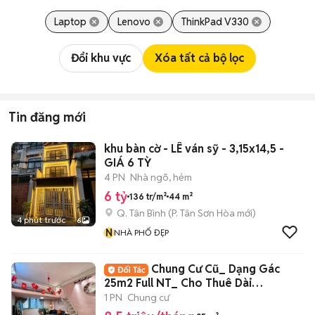
Laptop
Lenovo
ThinkPad V330
Đổi khu vực
Xóa tất cả bộ lọc
Tin đăng mới
khu bàn cờ - LÊ ván sỹ - 3,15x14,5 -
GIÁ 6 TỲ
4 PN
Nhà ngõ, hẻm
6 tỷ
136 tr/m²
44 m²
Q. Tân Bình
(
P. Tân Sơn Hòa
mới)
4 phút trước
6
N
NHÀ PHỐ ĐẸP
Chung Cư Cũ_ Dạng Gác
25m2 Full NT_ Cho Thuê Dài
Hạn_Ngay Chợ BThanh
1 PN
Chung cư