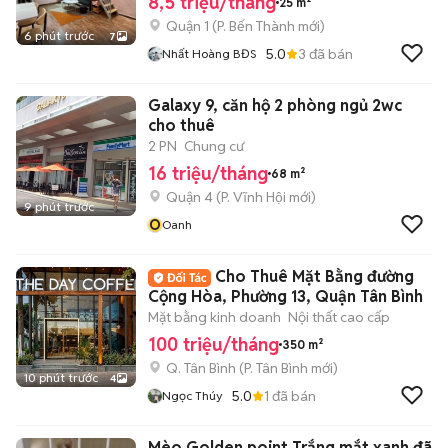
8,5 triệu/tháng
25 m²
Quận 1
(
P. Bến Thành
mới)
6 phút trước
7
5.0
3
đã bán
Nhất Hoàng BĐS
Galaxy 9, căn hộ 2 phòng ngủ 2wc
cho thuê
2 PN
Chung cư
16 triệu/tháng
68 m²
Quận 4
(
P. Vĩnh Hội
mới)
9 phút trước
O
Oanh
Cho Thuê Mặt Bằng đường
Cộng Hòa, Phường 13, Quận Tân Bình
Mặt bằng kinh doanh
Nội thất cao cấp
100 triệu/tháng
350 m²
Q. Tân Bình
(
P. Tân Bình
mới)
10 phút trước
4
5.0
1
đã bán
Ngọc Thúy
Mèo Golden point Trắng mắt xanh đã