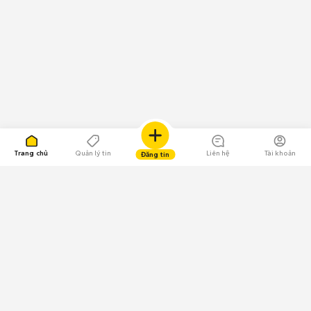
Trang chủ
Quản lý tin
Liên hệ
Tài khoản
Đăng tin
109.000 Bình chọn
Tải ứng dụng Chợ Tốt
Về Chợ Tốt
Quy chế sàn
Chính sách bảo mật
Giải quyết tranh chấp