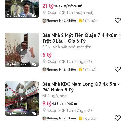
21 tỷ
1077 tr/m²
20 m²
Quận 7
(
P. Tân Thuận
mới)
7 phút trước
3
1
đã bán
Phương Nhà Nhiều
Bán Nhà 2 Mặt Tiền Quận 7 4.4x8m 1
Trệt 3 Lầu - Giá 6 Tỷ
3 PN
Nhà mặt phố, mặt tiền
6 tỷ
Quận 7
(
P. Tân Hưng
mới)
8 phút trước
3
1
đã bán
Phương Nhà Nhiều
Bán Nhà KDC Nam Long Q7 4x15m -
Giá Nhỉnh 8 Tỷ
Nhà ngõ, hẻm
8 tỷ
133 tr/m²
60 m²
Quận 7
(
P. Tân Hưng
mới)
9 phút trước
3
1
đã bán
Phương Nhà Nhiều