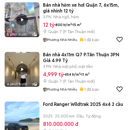
Bán nhà hẻm xe hơi Quận 7, 6x15m,
giá nhỉnh 12 tỷ
3 PN
Nhà ngõ, hẻm
12 tỷ
800 tr/m²
15 m²
Quận 7
(
P. Tân Thuận
mới)
5 phút trước
3
1
đã bán
Phương Nhà Nhiều
Bán nhà 4x11m Q7 P.Tân Thuận 3PN
Giá 4.99 Tỷ
3 PN
Nhà mặt phố, mặt tiền
4,999 tỷ
454 tr/m²
11 m²
Quận 7
(
P. Tân Thuận
mới)
6 phút trước
3
1
đã bán
Phương Nhà Nhiều
Ford Ranger Wildtrak 2025 4x4 2 cầu
2025
25.000 km
Dầu
Tự động
810.000.000 đ