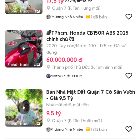
17,5 tỷ
972 tr/m²
18 m²
Quận 7
(
P. Tân Hưng
mới)
3 phút trước
3
1
đã bán
Phương Nhà Nhiều
🌈TPhcm..Honda CB150R ABS 2025
chính chủ 🥰
2020
Tay côn/Moto
100 - 175 cc
Đã sử
dụng
60.000.000 đ
3 phút trước
6
Thành phố Thủ Đức
(
P. Tam Bình
mới)
MotoGiáRẻTPHCM
Bán Nhà Mặt Đất Quận 7 Có Sân Vườn
- Giá 9,5 Tỷ
Nhà mặt phố, mặt tiền
9,5 tỷ
Quận 7
(
P. Tân Thuận
mới)
4 phút trước
3
1
đã bán
Phương Nhà Nhiều