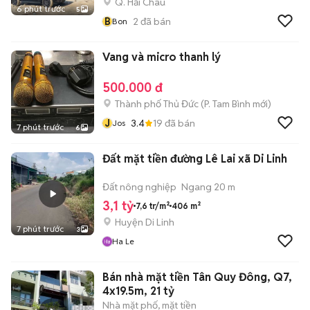
Q. Hải Châu
6 phút trước
5
B
2
đã bán
Bon
Vang và micro thanh lý
500.000 đ
Thành phố Thủ Đức
(
P. Tam Bình
mới)
J
3.4
19
đã bán
Jos
7 phút trước
6
Đất mặt tiền đường Lê Lai xã Di Linh
Đất nông nghiệp
Ngang 20 m
3,1 tỷ
7,6 tr/m²
406 m²
Huyện Di Linh
7 phút trước
3
Ha Le
Bán nhà mặt tiền Tân Quy Đông, Q7,
4x19.5m, 21 tỷ
Nhà mặt phố, mặt tiền