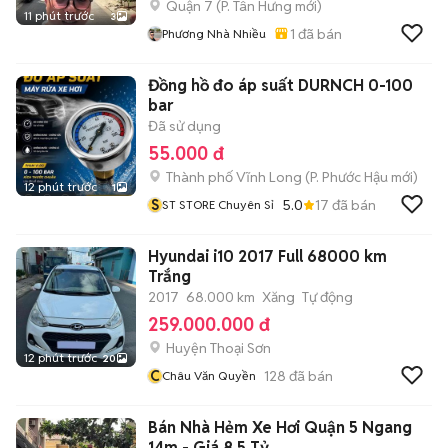
Quận 7
(
P. Tân Hưng
mới)
11 phút trước
3
1
đã bán
Phương Nhà Nhiều
Đồng hồ đo áp suất DURNCH 0-100
bar
Đã sử dụng
55.000 đ
Thành phố Vĩnh Long
(
P. Phước Hậu
mới)
12 phút trước
1
S
5.0
17
đã bán
ST STORE Chuyên Sỉ
Hyundai i10 2017 Full 68000 km
Trắng
2017
68.000 km
Xăng
Tự động
259.000.000 đ
Huyện Thoại Sơn
12 phút trước
20
C
128
đã bán
Châu Văn Quyền
Bán Nhà Hẻm Xe Hơi Quận 5 Ngang
14m - Giá 8.5 Tỷ