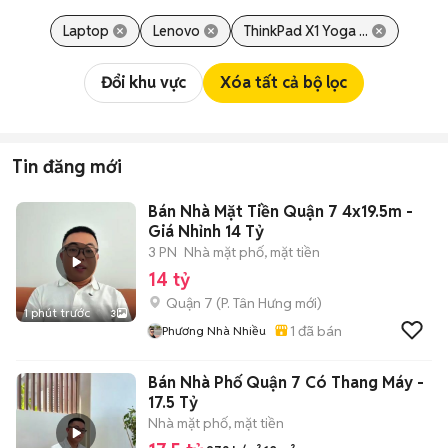
Laptop
Lenovo
ThinkPad X1 Yoga ...
Đổi khu vực
Xóa tất cả bộ lọc
Tin đăng mới
Bán Nhà Mặt Tiền Quận 7 4x19.5m -
Giá Nhỉnh 14 Tỷ
3 PN
Nhà mặt phố, mặt tiền
14 tỷ
Quận 7
(
P. Tân Hưng
mới)
1 phút trước
3
1
đã bán
Phương Nhà Nhiều
Bán Nhà Phố Quận 7 Có Thang Máy -
17.5 Tỷ
Nhà mặt phố, mặt tiền