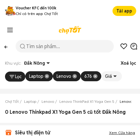
Voucher KFC đến 100k
Tải app
Chỉ có trên app Chợ Tốt
Khu vực:
Đắk Nông
Xoá lọc
Laptop
Lenovo
676
Giá
Lọc
Chợ Tốt
Laptop
Lenovo
Lenovo ThinkPad X1 Yoga Gen 5
Lenovo Thi
0 Lenovo Thinkpad X1 Yoga Gen 5 cũ tốt Đắk Nông
Siêu thị điện tử
Xem Cửa hàng