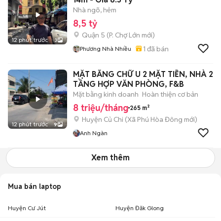
Nhà ngõ, hẻm
8,5 tỷ
Quận 5
(
P. Chợ Lớn
mới)
12 phút trước
3
1
đã bán
Phương Nhà Nhiều
MẶT BẰNG CHỮ U 2 MẶT TIỀN, NHÀ 2
TẦNG HỢP VĂN PHÒNG, F&B
Mặt bằng kinh doanh
Hoàn thiện cơ bản
8 triệu/tháng
265 m²
Huyện Củ Chi
(
Xã Phú Hòa Đông
mới)
12 phút trước
9
Anh Ngàn
Xem thêm
Mua bán laptop
Huyện Cư Jút
Huyện Đăk Glong