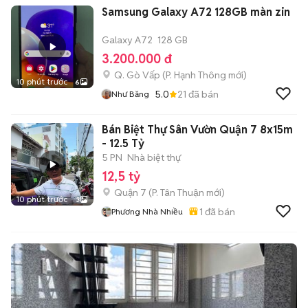
Samsung Galaxy A72 128GB màn zin
Galaxy A72
128 GB
3.200.000 đ
Q. Gò Vấp
(
P. Hạnh Thông
mới)
10 phút trước
6
5.0
21
đã bán
Như Băng
Bán Biệt Thự Sân Vườn Quận 7 8x15m
- 12.5 Tỷ
5 PN
Nhà biệt thự
12,5 tỷ
Quận 7
(
P. Tân Thuận
mới)
10 phút trước
3
1
đã bán
Phương Nhà Nhiều