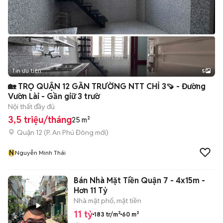
Tin ưu tiên
5
🏡 TRỌ QUẬN 12 GẦN TRƯỜNG NTT CHỈ 3🍠 - Đường
Vườn Lài - Gần giữ 3 trườ
Nội thất đầy đủ
3,5 triệu/tháng
25 m²
Quận 12
(
P. An Phú Đông
mới)
N
Nguyễn Minh Thái
Bán Nhà Mặt Tiền Quận 7 - 4x15m -
Hơn 11 Tỷ
Nhà mặt phố, mặt tiền
11 tỷ
183 tr/m²
60 m²