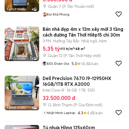
Quận 7
(
P. Tân Thuận
mới)
1 phút trước
4
Bùi Khả Phong
Bán nhà đẹp 4m x 12m xây mới 3 tầng
cách đường Tân Thới Hiêp15 chỉ 30m
3 PN
Hướng Tây Bắc
Nhà ngõ, hẻm
5,35 tỷ
111 tr/m²
48 m²
Quận 12
(
P. Tân Thới Hiệp
mới)
1 phút trước
12
5.0
14
đã bán
BDS Đoàn Gia
Dell Precision 7670 i9-12950HX
16GB/1TB RTX A2000
Intel Core i9
16 GB
1 TB
SSD
32.500.000 đ
Q. Bình Thạnh
(
P. Gia Định
mới)
1 phút trước
4
4.3
4
đã bán
Nhật Minh Laptop
Tủ nhựa Hồng 125x60cm