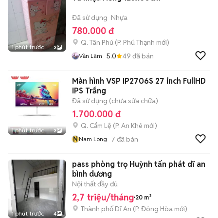
Đã sử dụng
Nhựa
780.000 đ
Q. Tân Phú
(
P. Phú Thạnh
mới)
1 phút trước
3
5.0
49
đã bán
Văn Lâm
Màn hình VSP IP2706S 27 inch FullHD
IPS Trắng
Đã sử dụng (chưa sửa chữa)
1.700.000 đ
Q. Cẩm Lệ
(
P. An Khê
mới)
1 phút trước
3
N
7
đã bán
Nam Long
pass phòng trọ Huỳnh tấn phát dĩ an
bình dương
Nội thất đầy đủ
2,7 triệu/tháng
20 m²
Thành phố Dĩ An
(
P. Đông Hòa
mới)
1 phút trước
4