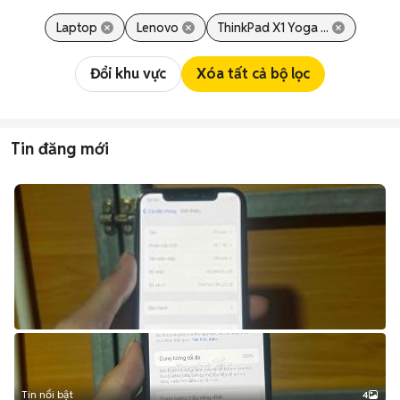
Laptop
Lenovo
ThinkPad X1 Yoga ...
Đổi khu vực
Xóa tất cả bộ lọc
Tin đăng mới
Tin nổi bật
4