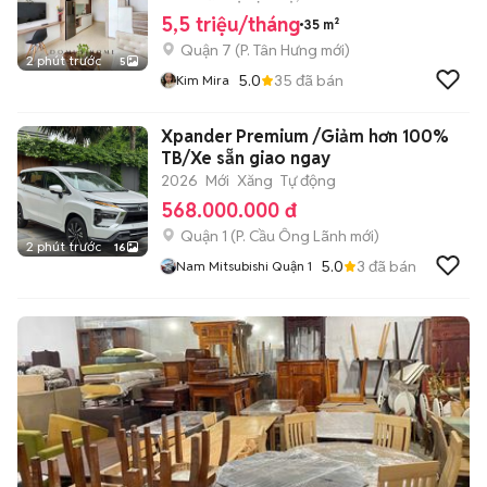
5,5 triệu/tháng
35 m²
Quận 7
(
P. Tân Hưng
mới)
2 phút trước
5
5.0
35
đã bán
Kim Mira
Xpander Premium /Giảm hơn 100%
TB/Xe sẵn giao ngay
2026
Mới
Xăng
Tự động
568.000.000 đ
Quận 1
(
P. Cầu Ông Lãnh
mới)
2 phút trước
16
5.0
3
đã bán
Nam Mitsubishi Quận 1