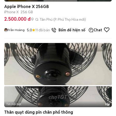
Apple iPhone X 256GB
iPhone X
256 GB
2.500.000 đ
Q. Tân Phú
(
P. Phú Thọ Hòa
mới)
5.0
11
đã bán
Bấm để hiện số
Chat
Trần Hoàng
Tin nổi bật
5
Thân quạt dùng pin chân phổ thông