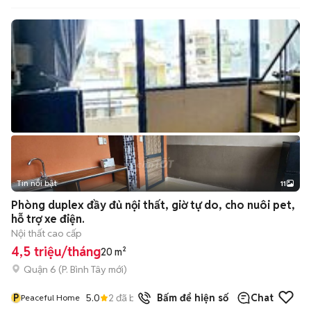
Tin nổi bật
11
+
2
Phòng duplex đầy đủ nội thất, giờ tự do, cho nuôi pet,
hỗ trợ xe điện.
Nội thất cao cấp
4,5 triệu/tháng
20 m²
Quận 6
(
P. Bình Tây
mới)
P
5.0
2
đã bán
Bấm để hiện số
Chat
Peaceful Home