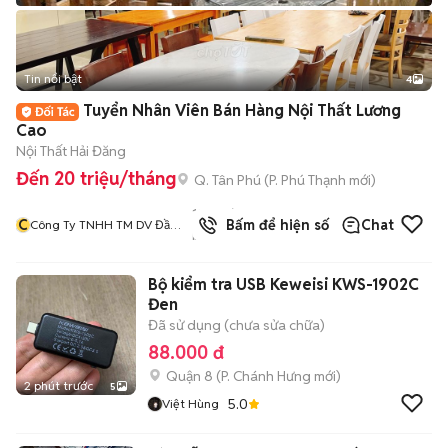
Tin nổi bật
4
Tuyển Nhân Viên Bán Hàng Nội Thất Lương
Cao
Nội Thất Hải Đăng
Đến 20 triệu/tháng
Q. Tân Phú
(
P. Phú Thạnh
mới)
1244
đã
C
Bấm để hiện số
Chat
Công Ty TNHH TM DV Đầu
bán
Tư Và Xây Dựng Hải Đăng
Bộ kiểm tra USB Keweisi KWS-1902C
Đen
Đã sử dụng (chưa sửa chữa)
88.000 đ
Quận 8
(
P. Chánh Hưng
mới)
2 phút trước
5
5.0
Việt Hùng