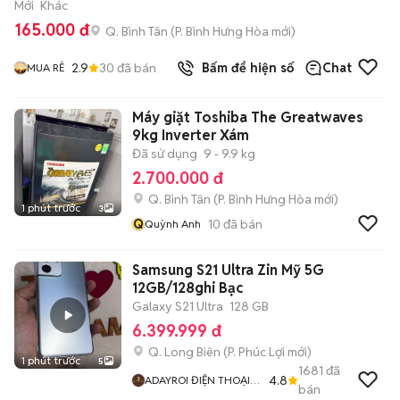
Mới
Khác
165.000 đ
Q. Bình Tân
(
P. Bình Hưng Hòa
mới)
2.9
30
đã bán
Bấm để hiện số
Chat
MUA RẺ
Máy giặt Toshiba The Greatwaves
9kg Inverter Xám
Đã sử dụng
9 - 9.9 kg
2.700.000 đ
Q. Bình Tân
(
P. Bình Hưng Hòa
mới)
1 phút trước
3
Q
10
đã bán
Quỳnh Anh
Samsung S21 Ultra Zin Mỹ 5G
12GB/128ghi Bạc
Galaxy S21 Ultra
128 GB
6.399.999 đ
Q. Long Biên
(
P. Phúc Lợi
mới)
1 phút trước
5
1681
đã
4.8
ADAYROI ĐIỆN THOẠI
bán
RUBY