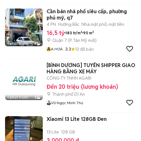
Cần bán nhà phố siêu cấp, phường
phú mỹ, q7
4 PN
Hướng Bắc
Nhà mặt phố, mặt tiền
16,5 tỷ
183 tr/m²
90 m²
Quận 7
(
P. Tân Mỹ
mới)
1 phút trước
6
A
3.3
13
đã bán
A HOÀ
[BÌNH DƯƠNG] TUYỂN SHIPPER GIAO
HÀNG BẰNG XE MÁY
CÔNG TY TNHH AGARI
Đến 20 triệu (lương khoán)
Thành phố Dĩ An
1 phút trước
2
Võ Ngọc Minh Thư
Xiaomi 13 Lite 128GB Đen
13 Lite
128 GB
3.000.000 đ