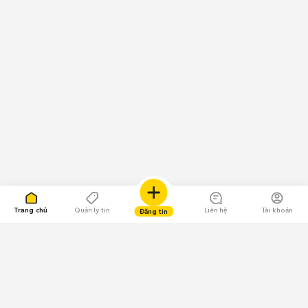
Trang chủ
Quản lý tin
Liên hệ
Tài khoản
Đăng tin
109.000 Bình chọn
Tải ứng dụng Chợ Tốt