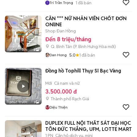
1
đã bán
Trí Trần Trọng
CẦN *** NỮ NHÂN VIÊN CHỐT ĐƠN
ONlINE
Shop Đan Hồng
Đến 8 triệu/tháng
Q. Bình Tân
(
P. Bình Hưng Hòa
mới)
1 phút trước
2
5.0
1
đã bán
Dan Hong
Đồng hồ Tophill Thụy Sĩ Bạc Vàng
Mới
Cả nam và nữ
3.500.000 đ
Thành phố Rạch Giá
1 phút trước
3
Diệu Thiện
DUPLEX FULL NỘI THẤT SÁT ĐẠI HỌC
TÔN ĐỨC THẮNG, UFM, LOTTE MART
1 PN
Căn hộ dịch vụ, mini