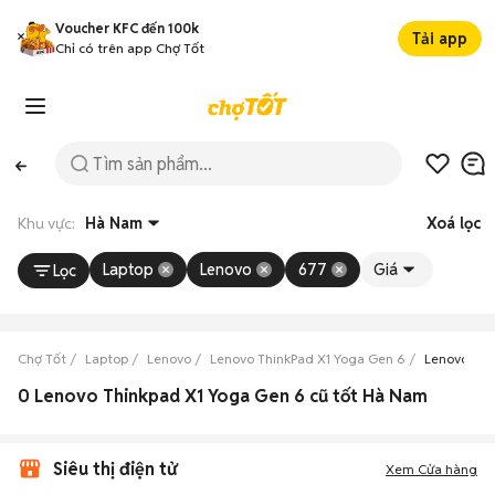
Voucher KFC đến 100k
Tải app
Chỉ có trên app Chợ Tốt
Khu vực:
Hà Nam
Xoá lọc
Laptop
Lenovo
677
Giá
Lọc
Chợ Tốt
Laptop
Lenovo
Lenovo ThinkPad X1 Yoga Gen 6
Lenovo Thi
0 Lenovo Thinkpad X1 Yoga Gen 6 cũ tốt Hà Nam
Siêu thị điện tử
Xem Cửa hàng