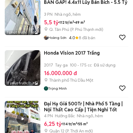
BÁN GẤP! 4.4x11 Lũy Bán Bích - 5.5 Tỷ
3 PN
Nhà ngõ, hẻm
5,5 tỷ
112 tr/m²
49 m²
Q. Tân Phú
(
P. Phú Thạnh
mới)
1 phút trước
10
4.0
8
đã bán
Hoàng Sơn
Honda Vision 2017 Trắng
2017
Tay ga
100 - 175 cc
Đã sử dụng
16.000.000 đ
Thành phố Thủ Dầu Một
2 phút trước
7
Trọng Minh
Đại Hạ Giá 500Tr | Nhà Phố 5 Tầng |
Nội Thất Cao Cấp | Tiện Nghi Tốt
4 PN
Hướng Bắc
Nhà ngõ, hẻm
6,25 tỷ
114 tr/m²
55 m²
Quận 12
(
P. Thới An
mới)