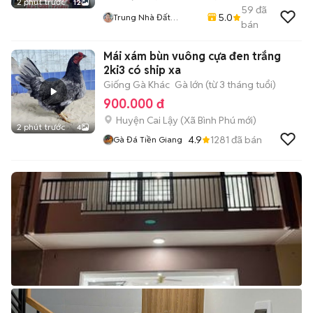
2 phút trước
12
59
đã
5.0
Trung Nhà Đất
bán
0901888734
Mái xám bùn vuông cựa đen trắng
2ki3 có ship xa
Giống Gà Khác
Gà lớn (từ 3 tháng tuổi)
900.000 đ
Huyện Cai Lậy
(
Xã Bình Phú
mới)
2 phút trước
4
4.9
1281
đã bán
Gà Đá Tiền Giang