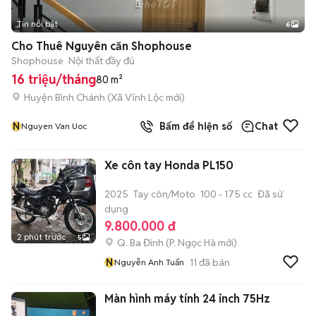
Tin nổi bật
6
+
2
Cho Thuê Nguyên căn Shophouse
Shophouse
Nội thất đầy đủ
16 triệu/tháng
80 m²
Huyện Bình Chánh
(
Xã Vĩnh Lộc
mới)
N
Bấm để hiện số
Chat
Nguyen Van Uoc
Xe côn tay Honda PL150
2025
Tay côn/Moto
100 - 175 cc
Đã sử
dụng
9.800.000 đ
2 phút trước
5
Q. Ba Đình
(
P. Ngọc Hà
mới)
N
11
đã bán
Nguyễn Anh Tuấn
Màn hình máy tính 24 inch 75Hz