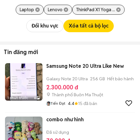
Laptop
Lenovo
ThinkPad X1 Yoga ...
Đổi khu vực
Xóa tất cả bộ lọc
Tin đăng mới
Samsung Note 20 Ultra Like New
Galaxy Note 20 Ultra
256 GB
Hết bảo hành
2.300.000 đ
Thành phố Buôn Ma Thuột
1 phút trước
6
4.4
15
đã bán
Tiến Đạt
combo như hình
Đã sử dụng