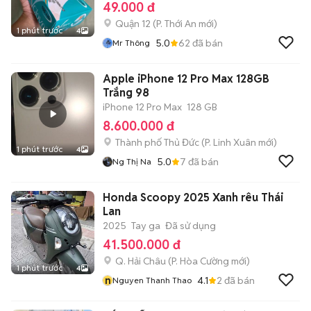
49.000 đ
Quận 12
(
P. Thới An
mới)
1 phút trước
4
5.0
62
đã bán
Mr Thông
Apple iPhone 12 Pro Max 128GB
Trắng 98
iPhone 12 Pro Max
128 GB
8.600.000 đ
Thành phố Thủ Đức
(
P. Linh Xuân
mới)
1 phút trước
4
5.0
7
đã bán
Ng Thị Na
Honda Scoopy 2025 Xanh rêu Thái
Lan
2025
Tay ga
Đã sử dụng
41.500.000 đ
Q. Hải Châu
(
P. Hòa Cường
mới)
1 phút trước
4
n
4.1
2
đã bán
Nguyen Thanh Thao