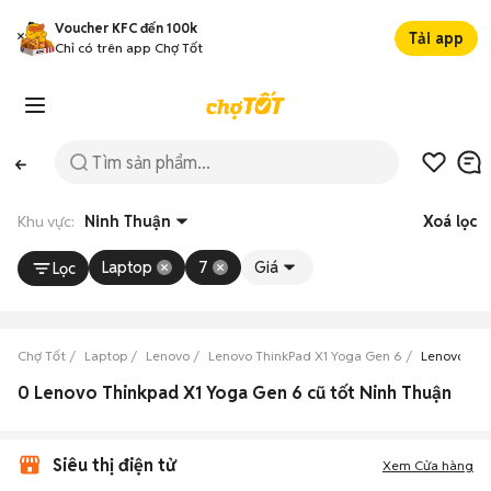
Voucher KFC đến 100k
Tải app
Chỉ có trên app Chợ Tốt
Khu vực:
Ninh Thuận
Xoá lọc
Laptop
7
Giá
Lọc
Chợ Tốt
Laptop
Lenovo
Lenovo ThinkPad X1 Yoga Gen 6
Lenovo Thi
0 Lenovo Thinkpad X1 Yoga Gen 6 cũ tốt Ninh Thuận
Siêu thị điện tử
Xem Cửa hàng