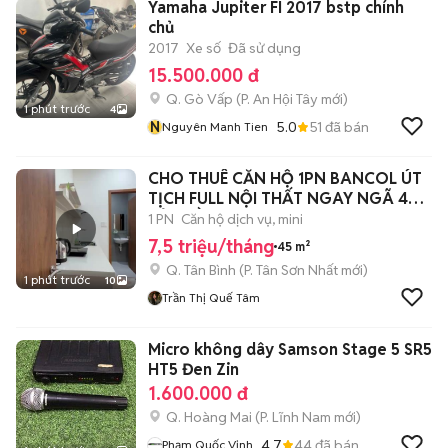
Yamaha Jupiter FI 2017 bstp chính
chủ
2017
Xe số
Đã sử dụng
15.500.000 đ
Q. Gò Vấp
(
P. An Hội Tây
mới)
1 phút trước
4
N
5.0
51
đã bán
Nguyên Manh Tien
CHO THUÊ CĂN HỘ 1PN BANCOL ÚT
TỊCH FULL NỘI THẤT NGAY NGÃ 4
BẢY HIỀN
1 PN
Căn hộ dịch vụ, mini
7,5 triệu/tháng
45 m²
Q. Tân Bình
(
P. Tân Sơn Nhất
mới)
1 phút trước
10
Trần Thị Quế Tâm
Micro không dây Samson Stage 5 SR5
HT5 Đen Zin
1.600.000 đ
Q. Hoàng Mai
(
P. Lĩnh Nam
mới)
4.7
44
đã bán
Phạm Quốc Vịnh