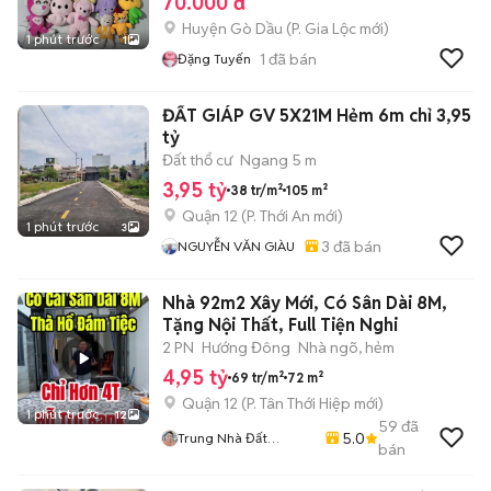
70.000 đ
Huyện Gò Dầu
(
P. Gia Lộc
mới)
1 phút trước
1
1
đã bán
Đặng Tuyến
ĐẤT GIÁP GV 5X21M Hẻm 6m chỉ 3,95
tỷ
Đất thổ cư
Ngang 5 m
3,95 tỷ
38 tr/m²
105 m²
Quận 12
(
P. Thới An
mới)
1 phút trước
3
3
đã bán
NGUYỄN VĂN GIÀU
Nhà 92m2 Xây Mới, Có Sân Dài 8M,
Tặng Nội Thất, Full Tiện Nghi
2 PN
Hướng Đông
Nhà ngõ, hẻm
4,95 tỷ
69 tr/m²
72 m²
Quận 12
(
P. Tân Thới Hiệp
mới)
1 phút trước
12
59
đã
5.0
Trung Nhà Đất
bán
0901888734