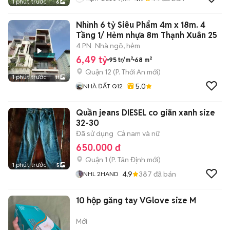
1 phút trước
6
Nhỉnh 6 tỷ Siêu Phẩm 4m x 18m. 4
Tầng 1/ Hẻm nhựa 8m Thạnh Xuân 25
4 PN
Nhà ngõ, hẻm
6,49 tỷ
95 tr/m²
68 m²
Quận 12
(
P. Thới An
mới)
1 phút trước
11
5.0
NHÀ ĐẤT Q12
Quần jeans DIESEL co giãn xanh size
32-30
Đã sử dụng
Cả nam và nữ
650.000 đ
Quận 1
(
P. Tân Định
mới)
1 phút trước
5
4.9
387
đã bán
NHL 2HAND
10 hộp găng tay VGlove size M
Mới