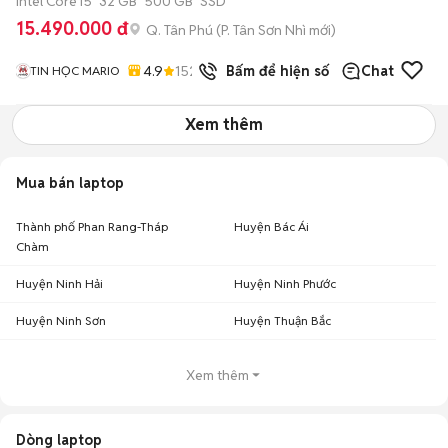
Intel Core i5
32 GB
500 GB
SSD
15.490.000 đ
Q. Tân Phú
(
P. Tân Sơn Nhì
mới)
4.9
152
đã bán
Bấm để hiện số
Chat
TIN HỌC MARIO
Xem thêm
Mua bán laptop
Thành phố Phan Rang-Tháp
Huyện Bác Ái
Chàm
Huyện Ninh Hải
Huyện Ninh Phước
Huyện Ninh Sơn
Huyện Thuận Bắc
Xem thêm
Dòng laptop