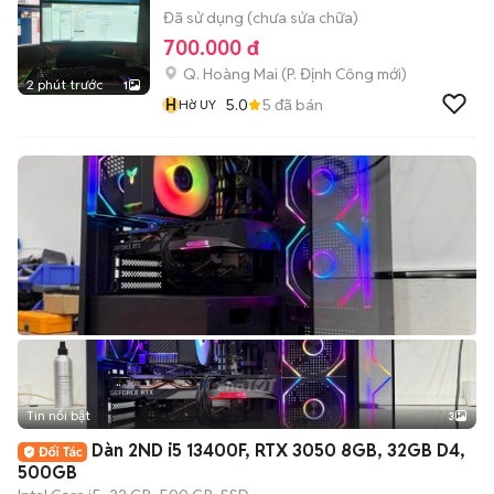
Đã sử dụng (chưa sửa chữa)
700.000 đ
Q. Hoàng Mai
(
P. Định Công
mới)
2 phút trước
1
H
5.0
5
đã bán
Hờ UY
Tin nổi bật
3
Dàn 2ND i5 13400F, RTX 3050 8GB, 32GB D4,
500GB