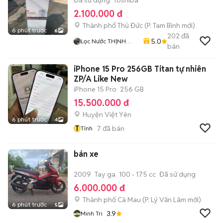
Đã sử dụng
Toshiba
2.100.000 đ
Thành phố Thủ Đức
(
P. Tam Bình
mới)
6 phút trước
6
202
đã
5.0
Lọc Nước THỊNH
bán
THÀNH
iPhone 15 Pro 256GB Titan tự nhiên
ZP/A Like New
iPhone 15 Pro
256 GB
15.500.000 đ
Huyện Việt Yên
6 phút trước
4
T
7
đã bán
Tỉnh
bán xe
2009
Tay ga
100 - 175 cc
Đã sử dụng
6.000.000 đ
Thành phố Cà Mau
(
P. Lý Văn Lâm
mới)
6 phút trước
5
3.9
Minh Tri