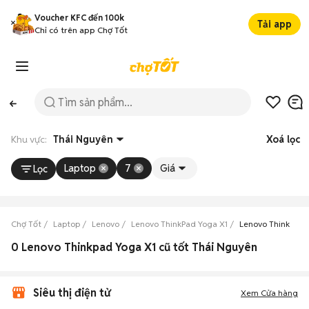
Voucher KFC đến 100k
Tải app
Chỉ có trên app Chợ Tốt
Khu vực:
Thái Nguyên
Xoá lọc
Laptop
7
Giá
Lọc
Chợ Tốt
Laptop
Lenovo
Lenovo ThinkPad Yoga X1
Lenovo ThinkPad 
0 Lenovo Thinkpad Yoga X1 cũ tốt Thái Nguyên
Siêu thị điện tử
Xem Cửa hàng