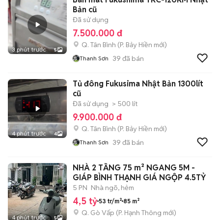
Bản cũ
Đã sử dụng
7.500.000 đ
Q. Tân Bình
(
P. Bảy Hiền
mới)
3 phút trước
5
39
đã bán
Thanh Sơn
Tủ đông Fukusima Nhật Bản 1300lít
cũ
Đã sử dụng
> 500 lít
9.900.000 đ
Q. Tân Bình
(
P. Bảy Hiền
mới)
4 phút trước
4
39
đã bán
Thanh Sơn
NHÀ 2 TẦNG 75 m² NGANG 5M -
GIÁP BÌNH THẠNH GIÁ NGỘP 4.5TỶ
5 PN
Nhà ngõ, hẻm
4,5 tỷ
53 tr/m²
85 m²
Q. Gò Vấp
(
P. Hạnh Thông
mới)
4 phút trước
5