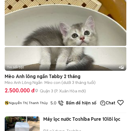
Tin nổi bật
4
Mèo Anh lông ngắn Tabby 2 tháng
Mèo Anh Lông Ngắn
Mèo con (dưới 3 tháng tuổi)
2.500.000 đ
Quận 3
(
P. Xuân Hòa
mới)
N
5.0
19
đã bán
Bấm để hiện số
Chat
Nguyễn Thị Thanh Thủy
Máy lọc nước Toshiba Pure 10lõi lọc