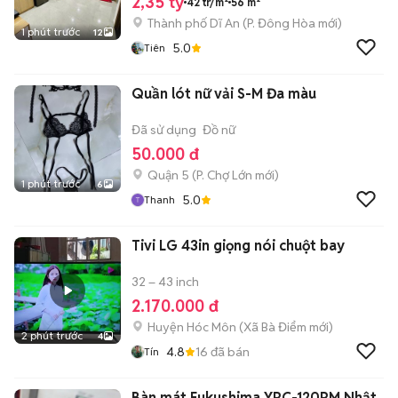
2,35 tỷ
42 tr/m²
56 m²
Thành phố Dĩ An
(
P. Đông Hòa
mới)
1 phút trước
12
5.0
Tiên
Quần lót nữ vải S-M Đa màu
Đã sử dụng
Đồ nữ
50.000 đ
Quận 5
(
P. Chợ Lớn
mới)
1 phút trước
6
5.0
Thanh
Tivi LG 43in giọng nói chuột bay
32 – 43 inch
2.170.000 đ
Huyện Hóc Môn
(
Xã Bà Điểm
mới)
2 phút trước
4
4.8
16
đã bán
Tín
Bàn mát Fukushima YRC-120RM Nhật