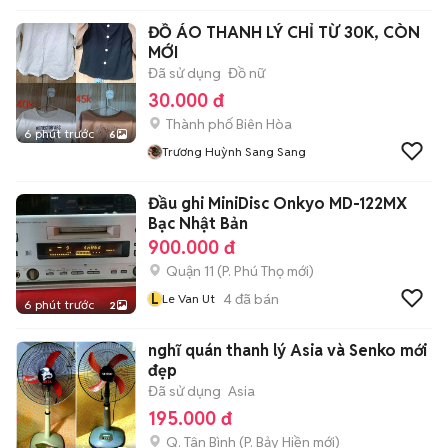
ĐỒ ÁO THANH LÝ CHỈ TỪ 30K, CÒN
MỚI
Đã sử dụng
Đồ nữ
30.000 đ
Thành phố Biên Hòa
6 phút trước
6
Trương Huỳnh Sang Sang
Đầu ghi MiniDisc Onkyo MD-122MX
Bạc Nhật Bản
900.000 đ
Quận 11
(
P. Phú Thọ
mới)
L
4
đã bán
Le Van Ut
6 phút trước
2
nghĩ quán thanh lý Asia và Senko mới
đẹp
Đã sử dụng
Asia
195.000 đ
Q. Tân Bình
(
P. Bảy Hiền
mới)