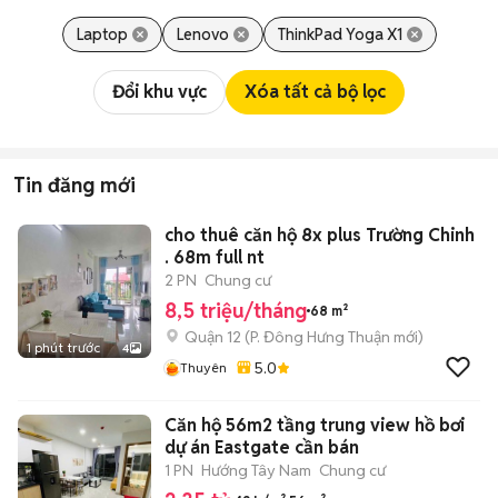
Laptop
Lenovo
ThinkPad Yoga X1
Đổi khu vực
Xóa tất cả bộ lọc
Tin đăng mới
cho thuê căn hộ 8x plus Trường Chinh
. 68m full nt
2 PN
Chung cư
8,5 triệu/tháng
68 m²
Quận 12
(
P. Đông Hưng Thuận
mới)
1 phút trước
4
5.0
Thuyên
Căn hộ 56m2 tầng trung view hồ bơi
dự án Eastgate cần bán
1 PN
Hướng Tây Nam
Chung cư