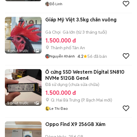
Đỗ Linh
Giáp Mỹ Việt 3.5kg chân vuông
Gà Chọi
Gà lớn (từ 3 tháng tuổi)
1.500.000 đ
Thành phố Tân An
4 phút trước
5
4.2
56
đã bán
Nguyễn Khánh
Ổ cứng SSD Western Digital SN810
NVMe 512GB Gen4
Đã sử dụng (chưa sửa chữa)
1.500.000 đ
Q. Hai Bà Trưng
(
P. Bạch Mai
mới)
5 phút trước
1
L
Le Thi Đao
Oppo Find X9 256GB Xám
Dòng khác
256 GB