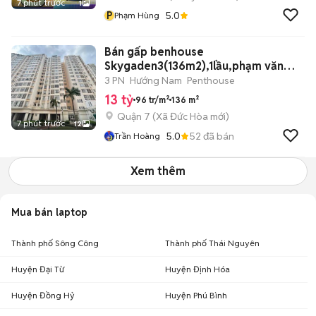
7 phút trước
1
P
5.0
Phạm Hùng
Bán gấp benhouse
Skygaden3(136m2),1lầu,phạm văn
nghị,tân phú,Q7
3 PN
Hướng Nam
Penthouse
13 tỷ
96 tr/m²
136 m²
Quận 7
(
Xã Đức Hòa
mới)
7 phút trước
12
5.0
52
đã bán
Trần Hoàng
Xem thêm
Mua bán laptop
Thành phố Sông Công
Thành phố Thái Nguyên
Huyện Đại Từ
Huyện Định Hóa
Huyện Đồng Hỷ
Huyện Phú Bình