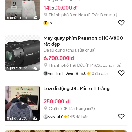
14.500.000 đ
Thành phố Biên Hòa
(
P. Trấn Biên
mới)
5 phút trước
1
T
Thi
Máy quay phim Panasonic HC-V800
rất đẹp
Đã sử dụng (chưa sửa chữa)
6.700.000 đ
Thành phố Thủ Đức
(
P. Phước Long
mới)
5 phút trước
5
5.0
10
đã bán
Âm Thanh Điện Tử
Loa di động JBL Micro II Trắng
250.000 đ
Quận 7
(
P. Tân Hưng
mới)
4.0
265
đã bán
BVN
5 phút trước
5