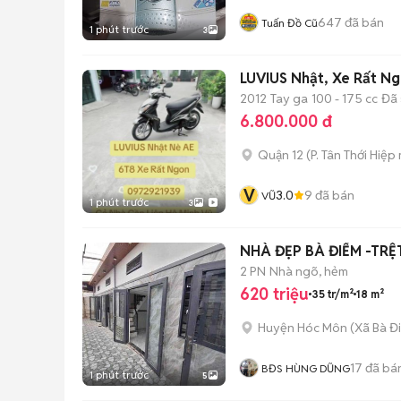
647
đã bán
Tuấn Đồ Cũ
1 phút trước
3
LUVIUS Nhật, Xe Rất N
2012
Tay ga
100 - 175 cc
Đã 
6.800.000 đ
Quận 12
(
P. Tân Thới Hiệp
V
3.0
9
đã bán
VŨ
1 phút trước
3
NHÀ ĐẸP BÀ ĐIỂM -TRỆT 
2 PN
Nhà ngõ, hẻm
620 triệu
35 tr/m²
18 m²
Huyện Hóc Môn
(
Xã Bà Đ
17
đã bá
BĐS HÙNG DŨNG
1 phút trước
5