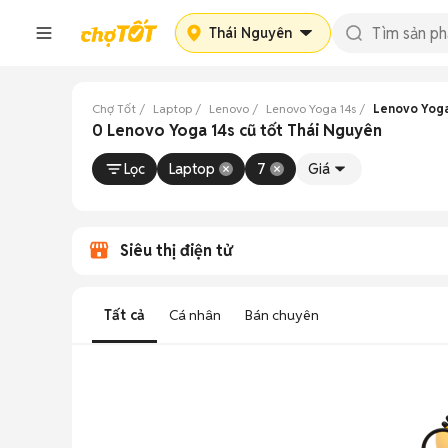
Thái Nguyên
Chợ Tốt
Laptop
Lenovo
Lenovo Yoga 14s
Lenovo Yoga
0 Lenovo Yoga 14s cũ tốt Thái Nguyên
Lọc
Laptop
7
Giá
Siêu thị điện tử
Tất cả
Cá nhân
Bán chuyên