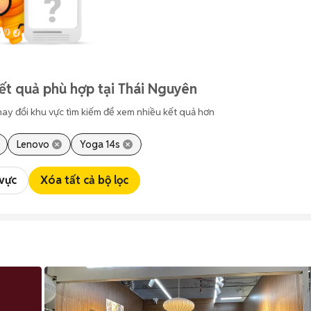
ết quả phù hợp tại Thái Nguyên
hay đổi khu vực tìm kiếm để xem nhiều kết quả hơn
Lenovo
Yoga 14s
 vực
Xóa tất cả bộ lọc