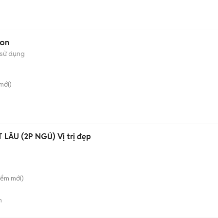
gon
sử dụng
mới)
LẦU (2P NGỦ) Vị trị đẹp
iểm
mới)
n