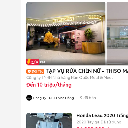
Tin nổi bật
TẠP VỤ RỬA CHÉN NỮ - THISO M
Công ty TNHH Nhà hàng Hàn Quốc Meat & Meet
Đến 10 triệu/tháng
9
đã bán
Công Ty TNHH Nhà Hàng
Hàn Quốc Meat And Meet
Honda Lead 2020 Trắng
2020
Tay ga
Đã sử dụng