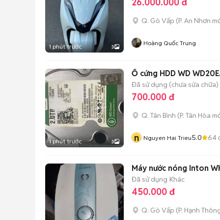
26.000.000 đ
Q. Gò Vấp
(
P. An Nhơn
mớ
Hoàng Quốc Trung
1 phút trước
3
Ổ cứng HDD WD WD20EA
Đã sử dụng (chưa sửa chữa)
700.000 đ
Q. Tân Bình
(
P. Tân Hòa
mớ
n
5.0
64
Nguyen Hai Trieu
1 phút trước
3
Máy nước nóng Inton W
Đã sử dụng
Khác
450.000 đ
Q. Gò Vấp
(
P. Hạnh Thôn