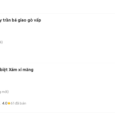
y trần bá giao gò vấp
i)
biệt Xám xi măng
g
mới)
4.0
61
đã bán