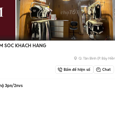
ĂM SÓC KHÁCH HÀNG
Q. Tân Bình
(
P. Bảy Hiề
Bấm để hiện số
Chat
 hộ 3pn/2nvs