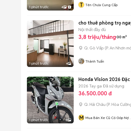
T
Tên Chưa Cung Cấp
1 phút trước
4
cho thuê phòng trọ nga
Nội thất đầy đủ
3,8 triệu/tháng
30 m²
Q. Gò Vấp
(
P. An Nhơn
mớ
Thành Tuấn
1 phút trước
4
Honda Vision 2026 Đặc 
2026
Tay ga
Đã sử dụng
36.500.000 đ
Q. Hải Châu
(
P. Hòa Cườn
M
Mua Bán Xe Cũ Có Góp Nợ
1 phút trước
11
Xấu