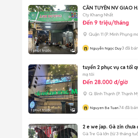
CẦN TUYÊN NV GIAO 
Cty Khang Nhất
Đến 9 triệu/tháng
Quận 11
(
P. Minh Phụng
mớ
n
3
đã bá
Nguyễn Ngọc Duy
1 phút trước
1
tuyển 2 phục vụ ca tối q
mạ tôi
Đến 28.000 đ/giờ
Q. Bình Thạnh
(
P. Thạnh M
n
74
đã bá
Nguyen Ba Tuan
1 phút trước
1
2 e we jap. Gà zin chưa
Gà Tre
Gà lớn (từ 3 tháng tuổ