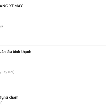
HÀNG XE MÁY
i)
n
uán lẩu bình thạnh
ỹ Tây
mới)
n
 đụng chạm
i)