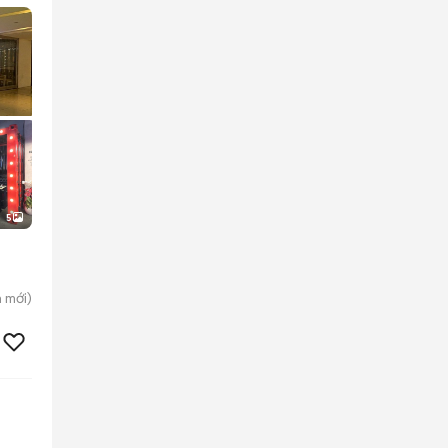
5
h
mới)