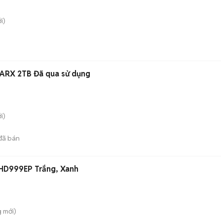
i)
RX 2TB Đã qua sử dụng
i)
đã bán
HD999EP Trắng, Xanh
g
mới)