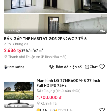
Tin nổi bật
11
+
2
BÁN GẤP THE HABITAT GĐ3 2PN2WC 2 TỶ 6
2 PN
Chung cư
2,636 tỷ
39 tr/m²
67 m²
Thành phố Thuận An
(
P. Bình Hòa
mới)
Bấm để hiện số
Chat
Nam Đường
Màn hình LG 27MK600M-B 27 inch
Full HD IPS 75Hz
Đã sử dụng (chưa sửa chữa)
1.700.000 đ
Q. Bình Tân
1 phút trước
4
L
4.0
22
đã bán
L A M