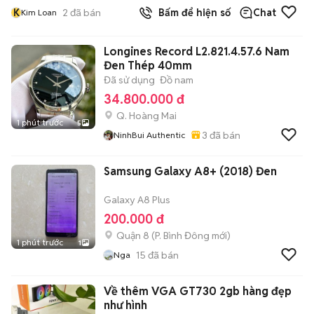
K
2
đã bán
Bấm để hiện số
Chat
Kim Loan
Longines Record L2.821.4.57.6 Nam
Đen Thép 40mm
Đã sử dụng
Đồ nam
34.800.000 đ
Q. Hoàng Mai
1 phút trước
5
3
đã bán
NinhBui Authentic
Samsung Galaxy A8+ (2018) Đen
Galaxy A8 Plus
200.000 đ
Quận 8
(
P. Bình Đông
mới)
1 phút trước
1
15
đã bán
Nga
Về thêm VGA GT730 2gb hàng đẹp
như hình