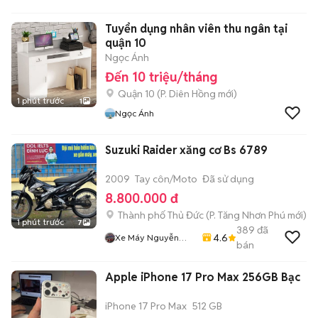
Tuyển dụng nhân viên thu ngân tại
quận 10
Ngọc Ánh
Đến 10 triệu/tháng
Quận 10
(
P. Diên Hồng
mới)
1 phút trước
1
Ngọc Ánh
Suzuki Raider xăng cơ Bs 6789
2009
Tay côn/Moto
Đã sử dụng
8.800.000 đ
Thành phố Thủ Đức
(
P. Tăng Nhơn Phú
mới)
1 phút trước
7
389
đã
4.6
Xe Máy Nguyễn
bán
Phụng
Apple iPhone 17 Pro Max 256GB Bạc
iPhone 17 Pro Max
512 GB