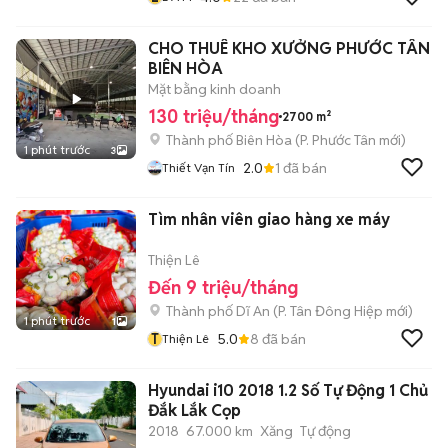
CHO THUÊ KHO XƯỞNG PHƯỚC TÂN
BIÊN HÒA
Mặt bằng kinh doanh
130 triệu/tháng
2700 m²
Thành phố Biên Hòa
(
P. Phước Tân
mới)
1 phút trước
3
2.0
1
đã bán
Thiết Vạn Tín
Tìm nhân viên giao hàng xe máy
Thiện Lê
Đến 9 triệu/tháng
Thành phố Dĩ An
(
P. Tân Đông Hiệp
mới)
1 phút trước
1
T
5.0
8
đã bán
Thiện Lê
Hyundai i10 2018 1.2 Số Tự Động 1 Chủ
Đắk Lắk Cọp
2018
67.000 km
Xăng
Tự động