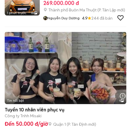
269.000.000 đ
Thành phố Buôn Ma Thuột
(
P. Tân Lập
mới)
1 phút trước
19
4.9
244
đã bán
Nguyễn Duy Dương
Tin nổi bật
1
Tuyển 10 nhân viên phục vụ
Công ty Tnhh Misaki
Đến 50.000 đ/giờ
Quận 1
(
P. Tân Định
mới)