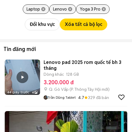
Laptop
Lenovo
Yoga 3 Pro
Đổi khu vực
Xóa tất cả bộ lọc
Tin đăng mới
Lenovo pad 2025 rom quốc tế bh 3
tháng
Dòng khác
128 GB
3.200.000 đ
Q. Gò Vấp
(
P. Thông Tây Hội
mới)
44 giây trước
6
4.7
329
đã bán
Trần Dũng Tablet