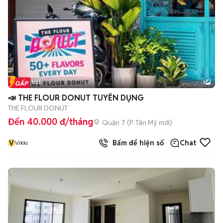
Tin nổi bật
1
📣 THE FLOUR DONUT TUYỂN DỤNG
THE FLOUR DONUT
Đến 40.000 đ/tháng
Quận 7
(
P. Tân Mỹ
mới)
V
Bấm để hiện số
Chat
Vikki