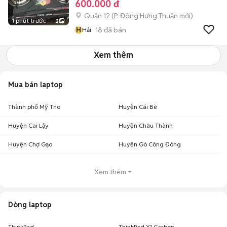
600.000 đ
Quận 12
(
P. Đông Hưng Thuận
mới)
1 phút trước
2
H
18
đã bán
Hải
Xem thêm
Mua bán laptop
Thành phố Mỹ Tho
Huyện Cái Bè
Huyện Cai Lậy
Huyện Châu Thành
Huyện Chợ Gạo
Huyện Gò Công Đông
Xem thêm
Dòng laptop
ThinkPad
ThinkPad X1 Carbon