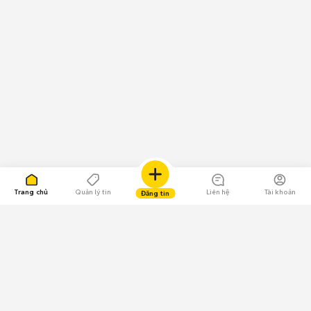
Trang chủ
Quản lý tin
Liên hệ
Tài khoản
Đăng tin
109.000 Bình chọn
Tải ứng dụng Chợ Tốt