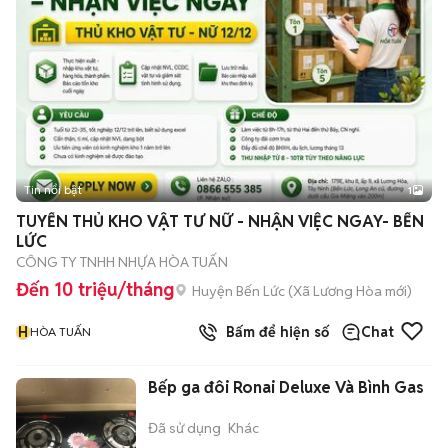
Tin nổi bật
1
TUYỂN THỦ KHO VẬT TƯ NỮ - NHẬN VIỆC NGAY- BẾN
LỨC
CÔNG TY TNHH NHỰA HÒA TUẤN
Đến 10 triệu/tháng
Huyện Bến Lức
(
Xã Lương Hòa
mới)
H
Bấm để hiện số
Chat
HÒA TUẤN
Bếp ga đôi Ronai Deluxe Và Bình Gas
Đã sử dụng
Khác