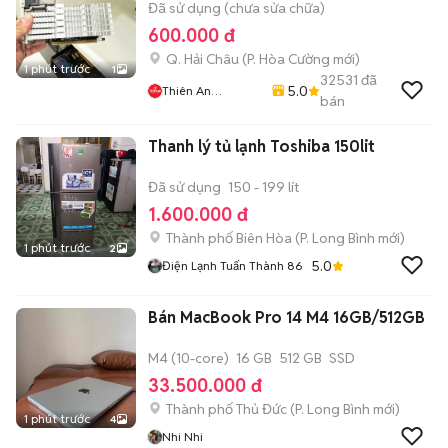
Đã sử dụng (chưa sửa chữa)
600.000 đ
Q. Hải Châu
(
P. Hòa Cường
mới)
1 phút trước
1
32531
đã
5.0
Thiên An
bán
Computer
Thanh lý tủ lạnh Toshiba 150lit
Đã sử dụng
150 - 199 lít
1.600.000 đ
Thành phố Biên Hòa
(
P. Long Bình
mới)
1 phút trước
2
5.0
Điện Lạnh Tuấn Thành 86
Bán MacBook Pro 14 M4 16GB/512GB
M4 (10-core)
16 GB
512 GB
SSD
33.500.000 đ
Thành phố Thủ Đức
(
P. Long Bình
mới)
1 phút trước
4
Nhi Nhi