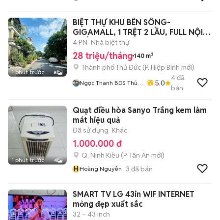
BIỆT THỰ KHU BÊN SÔNG-
GIGAMALL, 1 TRỆT 2 LẦU, FULL NỘI
THẤT, 28TR.
4 PN
Nhà biệt thự
28 triệu/tháng
140 m²
Thành phố Thủ Đức
(
P. Hiệp Bình
mới)
1 phút trước
8
4
đã
5.0
Ngọc Thanh BDS Thủ
bán
Đức
Quạt điều hòa Sanyo Trắng kem làm
mát hiệu quả
Đã sử dụng
Khác
1.000.000 đ
Q. Ninh Kiều
(
P. Tân An
mới)
1 phút trước
4
H
3
đã bán
Hoàng Nguyễn
SMART TV LG 43in WIF INTERNET
mỏng đẹp xuất sắc
32 – 43 inch