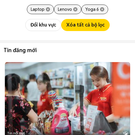
Laptop
Lenovo
Yoga 6
Đổi khu vực
Xóa tất cả bộ lọc
Tin đăng mới
Tin nổi bật
1