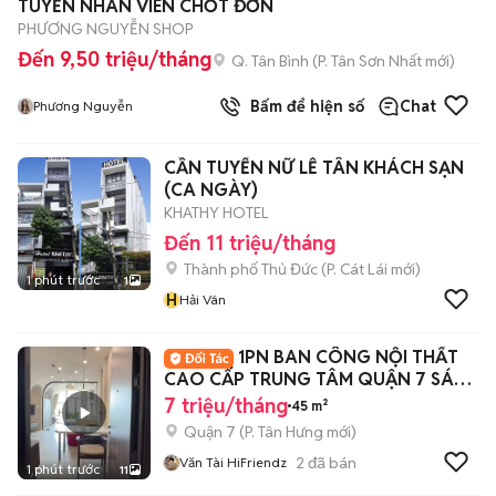
TUYỄN NHÂN VIÊN CHỐT ĐƠN
PHƯƠNG NGUYỄN SHOP
Đến 9,50 triệu/tháng
Q. Tân Bình
(
P. Tân Sơn Nhất
mới)
Bấm để hiện số
Chat
Phương Nguyễn
CẦN TUYỂN NỮ LỄ TÂN KHÁCH SẠN
(CA NGÀY)
KHATHY HOTEL
Đến 11 triệu/tháng
Thành phố Thủ Đức
(
P. Cát Lái
mới)
1 phút trước
1
H
Hải Vân
1PN BAN CÔNG NỘI THẤT
CAO CẤP TRUNG TÂM QUẬN 7 SÁT
LOTTE, Q1, Q4
7 triệu/tháng
45 m²
Quận 7
(
P. Tân Hưng
mới)
2
đã bán
Văn Tài HiFriendz
1 phút trước
11