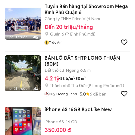
Tuyển Bán hàng tại Showroom Mega
Bình Phú Quận 6
Công ty TNHH Frico Việt Nam
Đến 20 triệu/tháng
Quận 6
(
P. Bình Phú
mới)
1 phút trước
4
T
Trúc Anh
BÁN LÔ ĐẤT SHTP LONG THUẬN
(80M)
Đất thổ cư
Ngang 6,5 m
4,2 tỷ
53 tr/m²
80 m²
Thành phố Thủ Đức
(
P. Long Phước
mới)
1 phút trước
3
5.0
6
đã bán
Duy Hoàng Land
iPhone 6S 16GB Bạc Like New
iPhone 6S
16 GB
350.000 đ