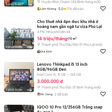
Huyện Bình Chánh
(
Xã Bình Hưng
mới)
1 phút trước
3
L
5.0
176
đã bán
Lâm Khang
Cho thuê nhà 4pn 4wc khu nhà ở
hoàng nam gần ngã tư siza Phú Lợi
4 PN
Nhà phố liền kề
14 triệu/tháng
70 m²
Thành phố Thủ Dầu Một
(
P. Phú Lợi
mới)
1 phút trước
6
Gia Kính
Lenovo Thinkpad i5 13 inch
8GB/96GB Đen
Intel Core i5
8 GB
< 128 GB
3.000.000 đ
Thành phố Thủ Đức
(
P. Bình Trưng
mới)
1 phút trước
6
2
đã bán
Mr. Sang
iQOO 10 Pro 12/256GB Trắng snap