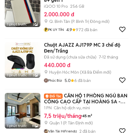
8+ gen 1
iQOO 10 Pro
256 GB
2.000.000 đ
Q. Bình Tân
(
P. Bình Trị Đông
mới)
1 phút trước
3
P
4.9
972
đã bán
PK UY TÍN
Chuột AJAZZ AJ179P MC 3 chế độ
Đen/Trắng
Đã sử dụng (chưa sửa chữa)
7-12 tháng
440.000 đ
Huyện Hóc Môn
(
Xã Bà Điểm
mới)
1 phút trước
3
5.0
6
đã bán
Phúc Bùi
CĂN HỘ 1 PHÒNG NGỦ BAN
CÔNG CAO CẤP TẠI HOÀNG SA -
QUẬN 1 ĐẦY ĐỦ NT
1 PN
Căn hộ dịch vụ, mini
7,5 triệu/tháng
45 m²
Quận 1
(
P. Tân Định
mới)
1 phút trước
11
2
đã bán
Văn Tài HiFriendz