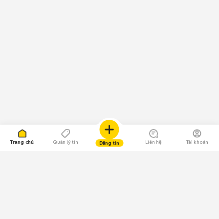
Trang chủ
Quản lý tin
Liên hệ
Tài khoản
Đăng tin
109.000 Bình chọn
Tải ứng dụng Chợ Tốt