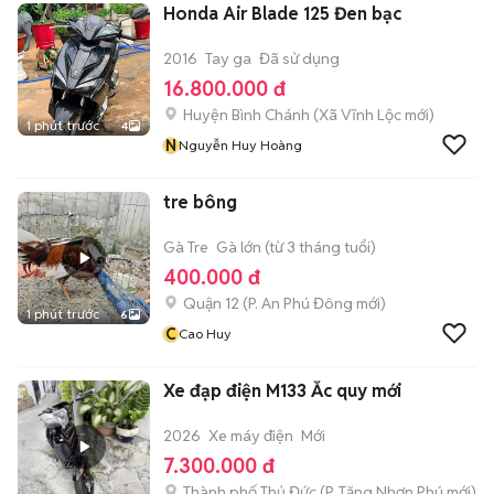
Honda Air Blade 125 Đen bạc
2016
Tay ga
Đã sử dụng
16.800.000 đ
Huyện Bình Chánh
(
Xã Vĩnh Lộc
mới)
1 phút trước
4
N
Nguyễn Huy Hoàng
tre bông
Gà Tre
Gà lớn (từ 3 tháng tuổi)
400.000 đ
Quận 12
(
P. An Phú Đông
mới)
1 phút trước
6
C
Cao Huy
Xe đạp điện M133 Ắc quy mới
2026
Xe máy điện
Mới
7.300.000 đ
Thành phố Thủ Đức
(
P. Tăng Nhơn Phú
mới)