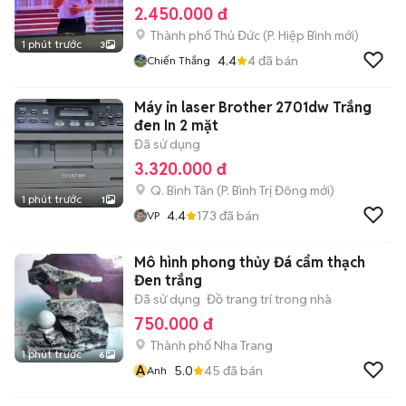
2.450.000 đ
Thành phố Thủ Đức
(
P. Hiệp Bình
mới)
1 phút trước
3
4.4
4
đã bán
Chiến Thắng
Máy in laser Brother 2701dw Trắng
đen In 2 mặt
Đã sử dụng
3.320.000 đ
Q. Bình Tân
(
P. Bình Trị Đông
mới)
1 phút trước
1
4.4
173
đã bán
VP
Mô hình phong thủy Đá cẩm thạch
Đen trắng
Đã sử dụng
Đồ trang trí trong nhà
750.000 đ
Thành phố Nha Trang
1 phút trước
6
A
5.0
45
đã bán
Anh