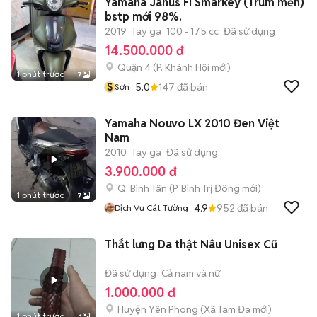
Yamaha Janus Fi Smarkey (Trùm mền)
bstp mới 98%.
2019
Tay ga
100 - 175 cc
Đã sử dụng
14.500.000 đ
Quận 4
(
P. Khánh Hội
mới)
1 phút trước
7
S
5.0
147
đã bán
Sơn
Yamaha Nouvo LX 2010 Đen Việt
Nam
2010
Tay ga
Đã sử dụng
3.900.000 đ
Q. Bình Tân
(
P. Bình Trị Đông
mới)
1 phút trước
7
4.9
952
đã bán
Dịch Vụ Cát Tường
Thắt lưng Da thật Nâu Unisex Cũ
Đã sử dụng
Cả nam và nữ
1.000.000 đ
Huyện Yên Phong
(
Xã Tam Đa
mới)
1 phút trước
1