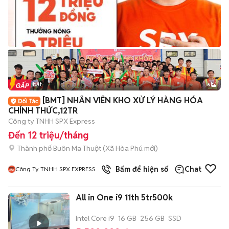
Tin nổi bật
6
+
2
[BMT] NHÂN VIÊN KHO XỬ LÝ HÀNG HÓA
CHÍNH THỨC,12TR
Công ty TNHH SPX Express
Đến 12 triệu/tháng
Thành phố Buôn Ma Thuột
(
Xã Hòa Phú
mới)
Bấm để hiện số
Chat
Công Ty TNHH SPX EXPRESS
All in One i9 11th 5tr500k
Intel Core i9
16 GB
256 GB
SSD