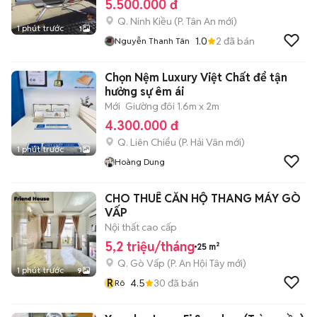
5.500.000 đ
Q. Ninh Kiều
(
P. Tân An
mới)
1 phút trước
1
1.0
2
đã bán
Nguyễn Thanh Tân
Chọn Nệm Luxury Việt Chất để tận
hưởng sự êm ái
Mới
Giường đôi 1.6m x 2m
4.300.000 đ
Q. Liên Chiểu
(
P. Hải Vân
mới)
1 phút trước
1
Hoàng Dung
CHO THUÊ CĂN HỘ THANG MÁY GÒ
VẤP
Nội thất cao cấp
5,2 triệu/tháng
25 m²
Q. Gò Vấp
(
P. An Hội Tây
mới)
1 phút trước
9
R
4.5
30
đã bán
Rô