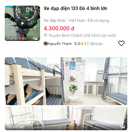
Xe đạp điện 133 Đỏ 4 bình lớn
Xe đạp khác
Việt Nam
Đã sử dụng
4.300.000 đ
Huyện Bình Chánh
(
Xã Vĩnh Lộc
mới)
2 phút trước
4
5.0
37
đã bán
Nguyễn Thạnh
Tin nổi bật
7
+
2