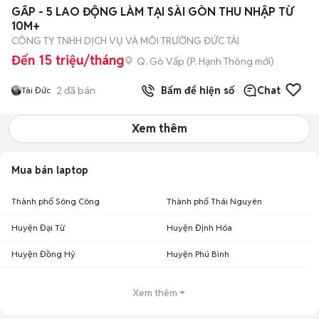
GẤP - 5 LAO ĐỘNG LÀM TẠI SÀI GÒN THU NHẬP TỪ
10M+
CÔNG TY TNHH DỊCH VỤ VÀ MÔI TRƯỜNG ĐỨC TÀI
Đến 15 triệu/tháng
Q. Gò Vấp
(
P. Hạnh Thông
mới)
2
đã bán
Bấm để hiện số
Chat
Tài Đức
Xem thêm
Mua bán laptop
Thành phố Sông Công
Thành phố Thái Nguyên
Huyện Đại Từ
Huyện Định Hóa
Huyện Đồng Hỷ
Huyện Phú Bình
Xem thêm