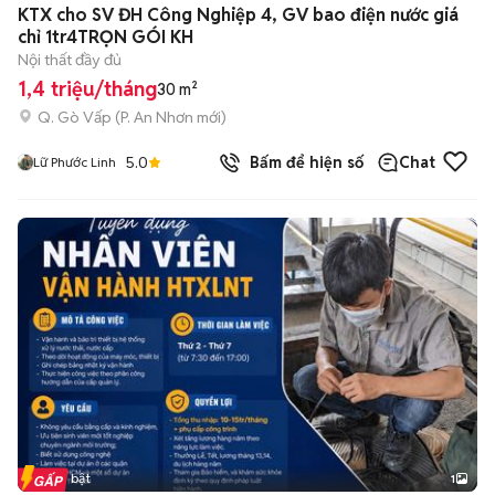
KTX cho SV ĐH Công Nghiệp 4, GV bao điện nước giá
chỉ 1tr4TRỌN GÓI KH
Nội thất đầy đủ
1,4 triệu/tháng
30 m²
Q. Gò Vấp
(
P. An Nhơn
mới)
5.0
Bấm để hiện số
Chat
Lữ Phước Linh
Tin nổi bật
1