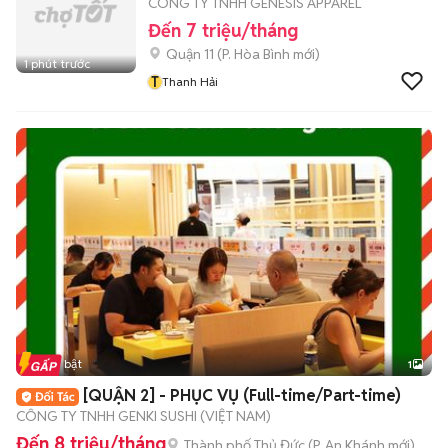
CÔNG TY TNHH GENESIS APPAREL
Đến 7 triệu/tháng
Quận 11
(
P. Hòa Bình
mới)
1 phút trước
T
Thanh Hải
Tin nổi bật
1
[QUẬN 2] - PHỤC VỤ (Full-time/Part-time)
CÔNG TY TNHH GENKI SUSHI (VIỆT NAM)
Đến 8 triệu/tháng
Thành phố Thủ Đức
(
P. An Khánh
mới)