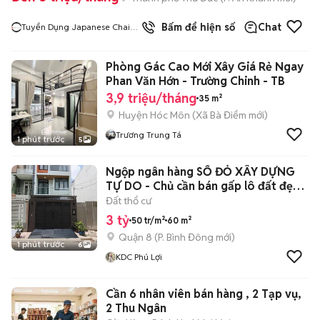
Bấm để hiện số
Chat
Tuyển Dụng Japanese Chain
Restaurants
Phòng Gác Cao Mới Xây Giá Rẻ Ngay
Phan Văn Hớn - Trường Chinh - TB
3,9 triệu/tháng
35 m²
Huyện Hóc Môn
(
Xã Bà Điểm
mới)
Trương Trung Tá
1 phút trước
5
Ngộp ngân hàng SỔ ĐỎ XÂY DỰNG
TỰ DO - Chủ cần bán gấp lô đất đẹp
60m²
Đất thổ cư
3 tỷ
50 tr/m²
60 m²
Quận 8
(
P. Bình Đông
mới)
1 phút trước
6
KDC Phú Lợi
Cần 6 nhân viên bán hàng , 2 Tạp vụ,
2 Thu Ngân