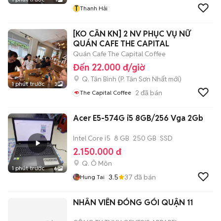
T
Thanh Hải
[KO CẦN KN] 2 NV PHỤC VỤ NỮ
QUÁN CAFE THE CAPITAL
Quán Cafe The Capital Coffee
Đến 22.000 đ/giờ
Q. Tân Bình
(
P. Tân Sơn Nhất
mới)
1 phút trước
3
2
đã bán
The Capital Coffee
Acer E5-574G i5 8GB/256 Vga 2Gb
Intel Core i5
8 GB
250 GB
SSD
2.150.000 đ
Q. Ô Môn
1 phút trước
6
3.5
37
đã bán
Hung Tai
NHÂN VIÊN ĐÓNG GÓI QUẬN 11