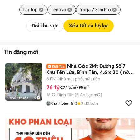
Laptop
Lenovo
Yoga 7 Slim Pro
Đổi khu vực
Xóa tất cả bộ lọc
Tin đăng mới
Nhà Góc 2Mt Đường Số 7
Khu Tên Lửa, Bình Tân, 4.6 x 20 ( nở
Hậu 6.3m )
6 PN
Nhà mặt phố, mặt tiền
26 tỷ
274 tr/m²
95 m²
Q. Bình Tân
(
P. An Lạc
mới)
1 phút trước
5
5.0
2
đã bán
Khải Hoàn