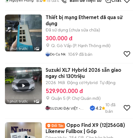
5.0
15
đã bán
Bấm để hiện số
Chat
Nguyen Hung
Thiết bị mạng Ethernet đã qua sử
dụng
Đã sử dụng (chưa sửa chữa)
300.000 đ
Q. Gò Vấp
(
P. Hạnh Thông
mới)
1 phút trước
3
1069
đã bán
Do Cu Nk
Suzuki XL7 Hybrid 2026 sẵn giao
ngay chỉ 130triệu
2026
Mới
Động cơ Hybrid
Tự động
529.900.000 đ
Quận 5
(
P. Chợ Quán
mới)
1 phút trước
9
10
đã
4.2
SUZUKI ĐẠI VIỆT -
bán
SƠN
Oppo Find X9 (12|256GB)
Likenew Fullbox | Góp
Dòng khác
256 GB
Còn bảo hành