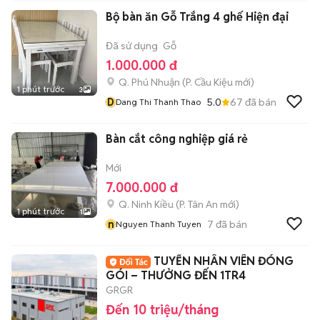
Bộ bàn ăn Gỗ Trắng 4 ghế Hiện đại
Đã sử dụng
Gỗ
1.000.000 đ
Q. Phú Nhuận
(
P. Cầu Kiệu
mới)
1 phút trước
3
D
5.0
67
đã bán
Dang Thi Thanh Thao
Bàn cắt công nghiệp giá rẻ
Mới
7.000.000 đ
Q. Ninh Kiều
(
P. Tân An
mới)
1 phút trước
1
n
7
đã bán
Nguyen Thanh Tuyen
TUYỂN NHÂN VIÊN ĐÓNG
GÓI – THƯỞNG ĐẾN 1TR4
GRGR
Đến 10 triệu/tháng