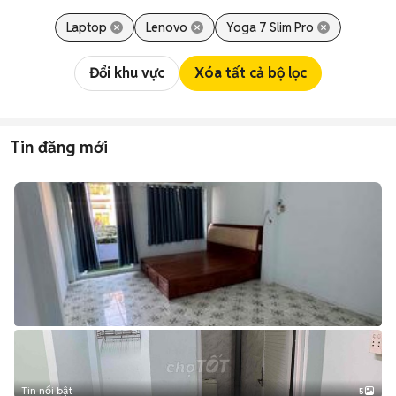
Laptop
Lenovo
Yoga 7 Slim Pro
Đổi khu vực
Xóa tất cả bộ lọc
Tin đăng mới
Tin nổi bật
5