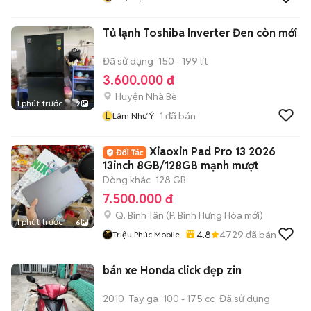
Tủ lạnh Toshiba Inverter Đen còn mới
Đã sử dụng
150 - 199 lít
3.600.000 đ
Huyện Nhà Bè
1 phút trước
2
L
1
đã bán
Lâm Như Ý
Xiaoxin Pad Pro 13 2026
13inch 8GB/128GB mạnh mượt
Dòng khác
128 GB
7.500.000 đ
Q. Bình Tân
(
P. Bình Hưng Hòa
mới)
1 phút trước
6
4.8
4729
đã bán
Triệu Phúc Mobile
bán xe Honda click đẹp zin
2010
Tay ga
100 - 175 cc
Đã sử dụng