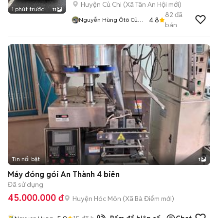
Huyện Củ Chi
(
Xã Tân An Hội
mới)
1 phút trước
11
82
đã
4.8
Nguyễn Hùng Ôtô Củ
bán
Chi
Tin nổi bật
1
Máy đóng gói An Thành 4 biên
Đã sử dụng
45.000.000 đ
Huyện Hóc Môn
(
Xã Bà Điểm
mới)