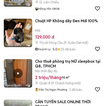
Q. Liên Chiểu
1 phút trước
2
Hồng Yến GRGR
Chuột HP Không dây Đen Mới 100%
Mới
129.000 đ
Thị xã Sông Cầu
(
P. Xuân Đài
mới)
1 phút trước
3
5.0
25
đã bán
Huỳnh Ly
Cho thuê phòng trọ NỮ sleepbox tại
Q8, TPHCM
Nội thất đầy đủ
2 triệu/tháng
10 m²
Quận 8
(
P. Chánh Hưng
mới)
1 phút trước
11
T
2
đã bán
Trần Thị Ngọc Phương
CẦN TUYỂN SALE ONLINE THỜI