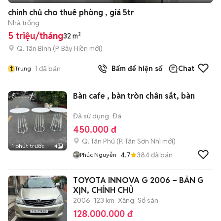
chính chủ cho thuê phòng , giá 5tr
Nhà trống
5 triệu/tháng
32 m²
Q. Tân Bình
(
P. Bảy Hiền
mới)
t
1
đã bán
Bấm để hiện số
Chat
Trung
Bàn cafe , bàn tròn chân sắt, bàn
Đã sử dụng
Đá
450.000 đ
Q. Tân Phú
(
P. Tân Sơn Nhì
mới)
1 phút trước
4
4.7
384
đã bán
Phúc Nguyễn
TOYOTA INNOVA G 2006 – BẢN G
XỊN, CHÍNH CHỦ
2006
123 km
Xăng
Số sàn
128.000.000 đ