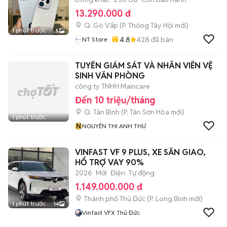
13.290.000 đ
Q. Gò Vấp
(
P. Thông Tây Hội
mới)
1 phút trước
5
4.8
428
đã bán
NT Store
TUYỂN GIÁM SÁT VÀ NHÂN VIÊN VỆ
SINH VĂN PHÒNG
công ty TNHH Maincare
Đến 10 triệu/tháng
Q. Tân Bình
(
P. Tân Sơn Hòa
mới)
1 phút trước
N
NGUYÊN THI ANH THƯ
VINFAST VF 9 PLUS, XE SẴN GIAO,
HỔ TRỢ VAY 90%
2026
Mới
Điện
Tự động
1.149.000.000 đ
Thành phố Thủ Đức
(
P. Long Bình
mới)
1 phút trước
14
Vinfast VFX Thủ Đức