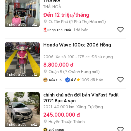
TRANG
THÁI HOÀ
Đến 12 triệu/tháng
Q. Tân Phú
(
P. Phú Thọ Hòa
mới)
1 phút trước
2
1
đã bán
Shop Thái Hoà
Honda Wave 100cc 2006 Hồng
2006
Xe số
100 - 175 cc
Đã sử dụng
8.800.000 đ
Quận 8
(
P. Chánh Hưng
mới)
1 phút trước
7
4.6
1009
đã bán
Hiếu CT5
chính chủ nên đời bán VinFast Fadil
2021 Bạc 4 vạn
2021
40.000 km
Xăng
Tự động
245.000.000 đ
Huyện Thuận Thành
1 phút trước
10
Q
Quý Mạnh