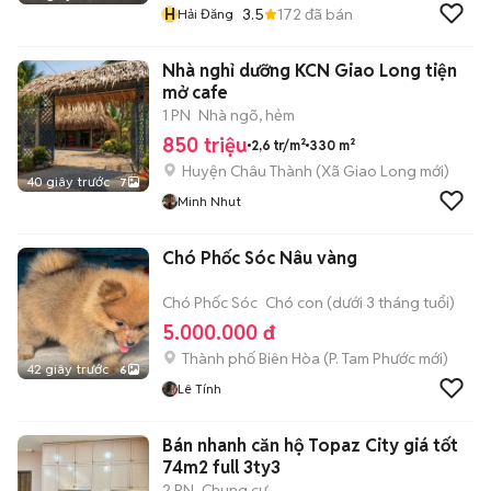
H
3.5
172
đã bán
Hải Đăng
Nhà nghỉ dưỡng KCN Giao Long tiện
mở cafe
1 PN
Nhà ngõ, hẻm
850 triệu
2,6 tr/m²
330 m²
Huyện Châu Thành
(
Xã Giao Long
mới)
40 giây trước
7
Minh Nhut
Chó Phốc Sóc Nâu vàng
Chó Phốc Sóc
Chó con (dưới 3 tháng tuổi)
5.000.000 đ
Thành phố Biên Hòa
(
P. Tam Phước
mới)
42 giây trước
6
Lê Tính
Bán nhanh căn hộ Topaz City giá tốt
74m2 full 3ty3
2 PN
Chung cư