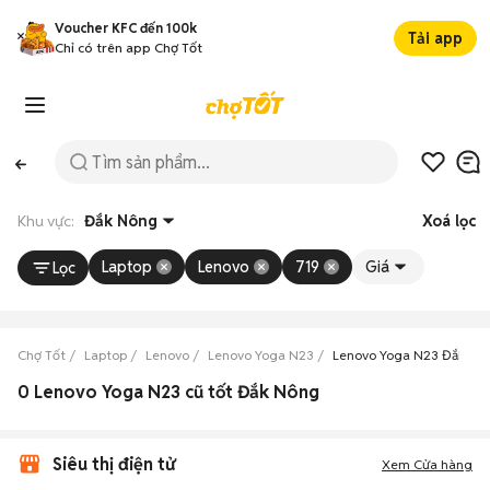
Voucher KFC đến 100k
Tải app
Chỉ có trên app Chợ Tốt
Khu vực:
Đắk Nông
Xoá lọc
Laptop
Lenovo
719
Giá
Lọc
Chợ Tốt
Laptop
Lenovo
Lenovo Yoga N23
Lenovo Yoga N23 Đắk Nô
0 Lenovo Yoga N23 cũ tốt Đắk Nông
Siêu thị điện tử
Xem Cửa hàng