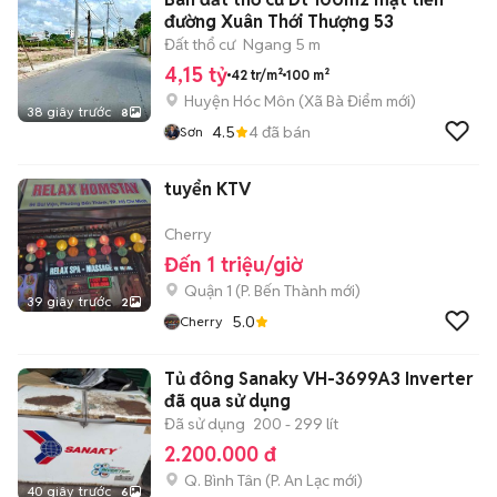
đường Xuân Thới Thượng 53
Đất thổ cư
Ngang 5 m
4,15 tỷ
42 tr/m²
100 m²
Huyện Hóc Môn
(
Xã Bà Điểm
mới)
38 giây trước
8
4.5
4
đã bán
Sơn
tuyển KTV
Cherry
Đến 1 triệu/giờ
Quận 1
(
P. Bến Thành
mới)
39 giây trước
2
5.0
Cherry
Tủ đông Sanaky VH-3699A3 Inverter
đã qua sử dụng
Đã sử dụng
200 - 299 lít
2.200.000 đ
Q. Bình Tân
(
P. An Lạc
mới)
40 giây trước
6