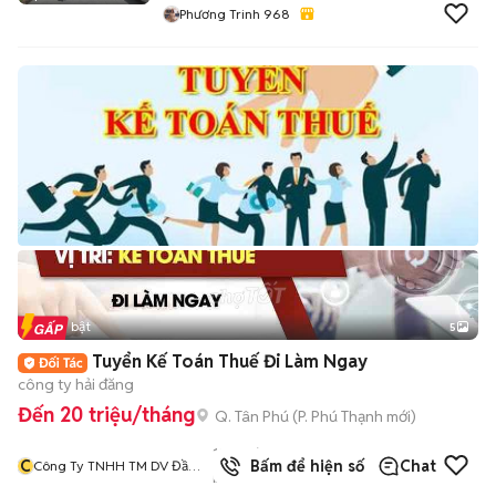
Phương Trinh 968
Tin nổi bật
5
Tuyển Kế Toán Thuế Đi Làm Ngay
công ty hải đăng
Đến 20 triệu/tháng
Q. Tân Phú
(
P. Phú Thạnh
mới)
1244
đã
C
Bấm để hiện số
Chat
Công Ty TNHH TM DV Đầu
bán
Tư Và Xây Dựng Hải Đăng