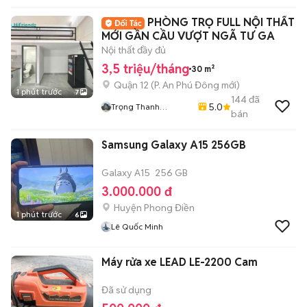
PHÒNG TRỌ FULL NỘI THẤT
MỚI GẦN CẦU VƯỢT NGÃ TƯ GA
Nội thất đầy đủ
3,5 triệu/tháng
30 m²
Quận 12
(
P. An Phú Đông
mới)
1 phút trước
7
144
đã
5.0
Trọng Thanh
bán
Apartment
Samsung Galaxy A15 256GB
Galaxy A15
256 GB
3.000.000 đ
Huyện Phong Điền
1 phút trước
6
Lê Quốc Minh
Máy rửa xe LEAD LE-2200 Cam
Đã sử dụng