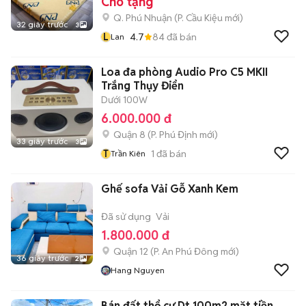
Cho tặng
Q. Phú Nhuận
(
P. Cầu Kiệu
mới)
32 giây trước
3
L
4.7
84
đã bán
Lan
Loa đa phòng Audio Pro C5 MKII
Trắng Thụy Điển
Dưới 100W
6.000.000 đ
Quận 8
(
P. Phú Định
mới)
33 giây trước
3
T
1
đã bán
Trần Kiên
Ghế sofa Vải Gỗ Xanh Kem
Đã sử dụng
Vải
1.800.000 đ
Quận 12
(
P. An Phú Đông
mới)
36 giây trước
2
Hang Nguyen
Bán đất thổ cư Dt 100m2 mặt tiền