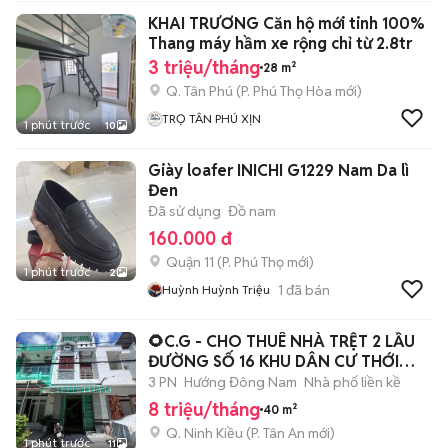
KHAI TRƯƠNG Căn hộ mới tinh 100%
Thang máy hầm xe rộng chỉ từ 2.8tr
3 triệu/tháng
28 m²
Q. Tân Phú
(
P. Phú Thọ Hòa
mới)
TRỌ TÂN PHÚ XỊN
1 phút trước
10
Giày loafer INICHI G1229 Nam Da lì
Đen
Đã sử dụng
Đồ nam
160.000 đ
Quận 11
(
P. Phú Thọ
mới)
1 phút trước
2
1
đã bán
Huỳnh Huỳnh Triệu
🌻C.G - CHO THUÊ NHÀ TRỆT 2 LẦU
ĐƯỜNG SỐ 16 KHU DÂN CƯ THỚI
NHỰT
3 PN
Hướng Đông Nam
Nhà phố liền kề
8 triệu/tháng
40 m²
Q. Ninh Kiều
(
P. Tân An
mới)
1 phút trước
11