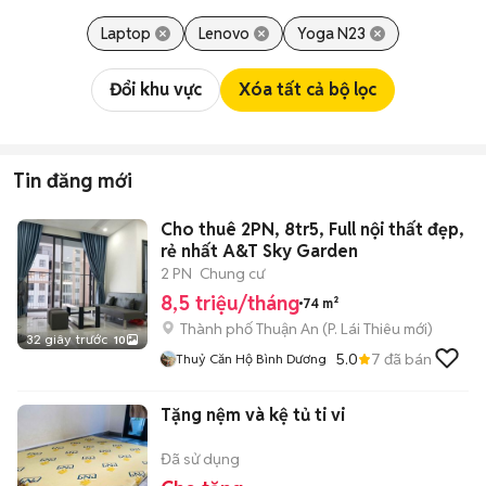
Laptop
Lenovo
Yoga N23
Đổi khu vực
Xóa tất cả bộ lọc
Tin đăng mới
Cho thuê 2PN, 8tr5, Full nội thất đẹp,
rẻ nhất A&T Sky Garden
2 PN
Chung cư
8,5 triệu/tháng
74 m²
Thành phố Thuận An
(
P. Lái Thiêu
mới)
32 giây trước
10
5.0
7
đã bán
Thuỷ Căn Hộ Bình Dương
Tặng nệm và kệ tủ ti vi
Đã sử dụng