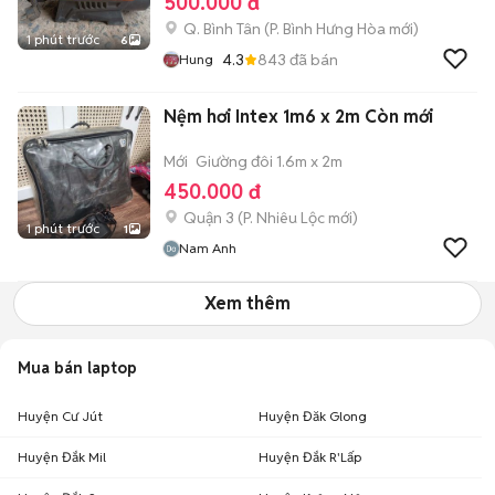
500.000 đ
Q. Bình Tân
(
P. Bình Hưng Hòa
mới)
1 phút trước
6
4.3
843
đã bán
Hung
Nệm hơi Intex 1m6 x 2m Còn mới
Mới
Giường đôi 1.6m x 2m
450.000 đ
Quận 3
(
P. Nhiêu Lộc
mới)
1 phút trước
1
Nam Anh
Xem thêm
Mua bán laptop
Huyện Cư Jút
Huyện Đăk Glong
Huyện Đắk Mil
Huyện Đắk R'Lấp