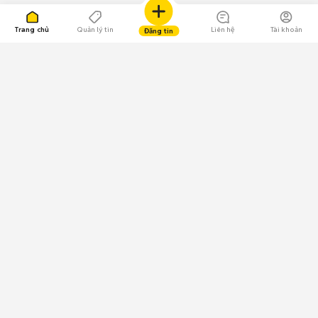
Trang chủ
Quản lý tin
Liên hệ
Tài khoản
Đăng tin
109.000 Bình chọn
Tải ứng dụng Chợ Tốt
Về Chợ Tốt
Quy chế sàn
Chính sách bảo mật
Giải quyết tranh chấp
CÔNG TY TNHH CHỢ TỐT - Người đại diện theo pháp luật:
Nguyễn Trọng Tấn; GPDKKD: 0312120782 do Sở KH & ĐT TP.HCM cấp ngày
11/01/2013;
GPMXH: 185/GP-BTTTT do Bộ Thông tin và Truyền thông
cấp ngày 09/07/2024 - Chịu trách nhiệm
nội dung: Trần Hoàng Ly.
Chính sách sử dụng
Địa chỉ: Tầng 18, Toà nhà UOA, Số 6 đường Tân Trào, Phường Tân Mỹ,
Thành phố Hồ Chí Minh, Việt Nam;
Email: trogiup@chotot.vn -