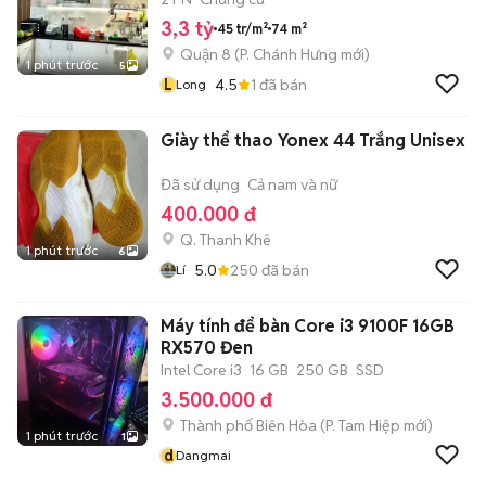
3,3 tỷ
45 tr/m²
74 m²
Quận 8
(
P. Chánh Hưng
mới)
1 phút trước
5
L
4.5
1
đã bán
Long
Giày thể thao Yonex 44 Trắng Unisex
Đã sử dụng
Cả nam và nữ
400.000 đ
Q. Thanh Khê
1 phút trước
6
5.0
250
đã bán
Lí
Máy tính để bàn Core i3 9100F 16GB
RX570 Đen
Intel Core i3
16 GB
250 GB
SSD
3.500.000 đ
Thành phố Biên Hòa
(
P. Tam Hiệp
mới)
1 phút trước
1
d
Dangmai