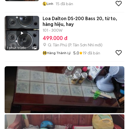
L
15
đã bán
Linh
Loa Dalton DS-200 Bass 20, từ to,
hàng hiệu, hay
101 - 300W
499.000 đ
Q. Tân Phú
(
P. Tân Sơn Nhì
mới)
1 phút trước
3
H
5.0
19
đã bán
Hàng Thành Lý