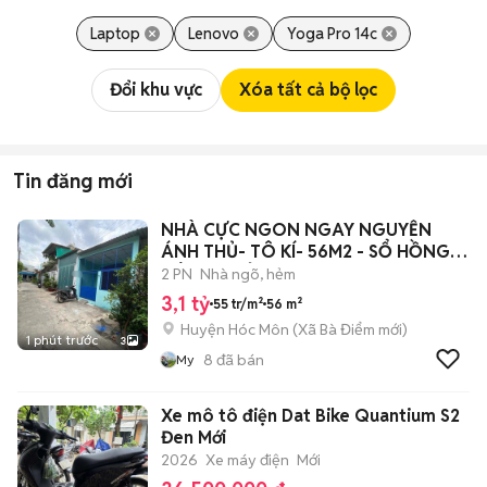
Laptop
Lenovo
Yoga Pro 14c
Đổi khu vực
Xóa tất cả bộ lọc
Tin đăng mới
NHÀ CỰC NGON NGAY NGUYỄN
ÁNH THỦ- TÔ KÍ- 56M2 - SỔ HỒNG
RIÊNG- CHỈ 3,1
2 PN
Nhà ngõ, hẻm
3,1 tỷ
55 tr/m²
56 m²
Huyện Hóc Môn
(
Xã Bà Điểm
mới)
1 phút trước
3
8
đã bán
My
Xe mô tô điện Dat Bike Quantium S2
Đen Mới
2026
Xe máy điện
Mới