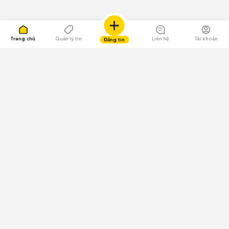
Trang chủ
Quản lý tin
Liên hệ
Tài khoản
Đăng tin
109.000 Bình chọn
Tải ứng dụng Chợ Tốt
Về Chợ Tốt
Quy chế sàn
Chính sách bảo mật
Giải quyết tranh chấp
CÔNG TY TNHH CHỢ TỐT - Người đại diện theo pháp luật:
Nguyễn Trọng Tấn; GPDKKD: 0312120782 do Sở KH & ĐT TP.HCM cấp ngày
11/01/2013;
GPMXH: 185/GP-BTTTT do Bộ Thông tin và Truyền thông
cấp ngày 09/07/2024 - Chịu trách nhiệm
nội dung: Trần Hoàng Ly.
Chính sách sử dụng
Địa chỉ: Tầng 18, Toà nhà UOA, Số 6 đường Tân Trào, Phường Tân Mỹ,
Thành phố Hồ Chí Minh, Việt Nam;