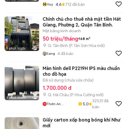
H
4.6
712
đã bán
Huy
Chính chủ cho thuê nhà mặt tiền Hát
Giang, Phường 2, Quận Tân Bình.
Mặt bằng kinh doanh
50 triệu/tháng
168 m²
Q. Tân Bình
(
P. Tân Sơn Hòa
mới)
1 phút trước
4
4
đã bán
Sang
Màn hình dell P2219H IPS màu chuẩn
cho đồ họa
Đã sử dụng (chưa sửa chữa)
1.700.000 đ
Q. Hải Châu
(
P. Hòa Cường
mới)
1 phút trước
1
32531
đã
5.0
Thiên An
bán
Computer
Giấy carton xốp bong bóng khí Như
mới