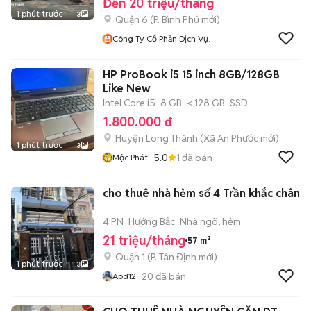
Đến 20 triệu/tháng
1 phút trước
3
Quận 6
(
P. Bình Phú
mới)
Công Ty Cổ Phần Dịch Vụ
Giao Hàng Nhanh HCM
HP ProBook i5 15 inch 8GB/128GB
Like New
Intel Core i5
8 GB
< 128 GB
SSD
1.800.000 đ
Huyện Long Thành
(
Xã An Phước
mới)
1 phút trước
3
5.0
1
đã bán
Mộc Phát
cho thuê nhà hẻm số 4 Trần khắc chân
4 PN
Hướng Bắc
Nhà ngõ, hẻm
21 triệu/tháng
57 m²
Quận 1
(
P. Tân Định
mới)
1 phút trước
3
20
đã bán
Apd12