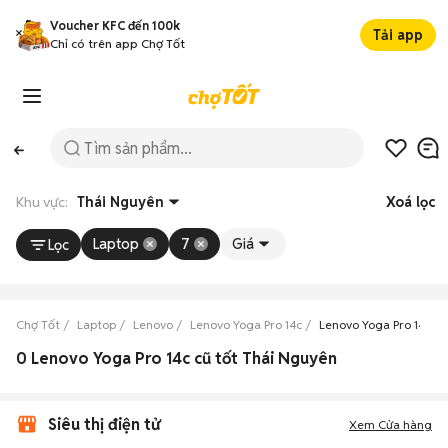
Voucher KFC đến 100k
Tải app
Chỉ có trên app Chợ Tốt
Khu vực:
Thái Nguyên
Xoá lọc
Laptop
7
Giá
Lọc
Chợ Tốt
Laptop
Lenovo
Lenovo Yoga Pro 14c
Lenovo Yoga Pro 14c T
0 Lenovo Yoga Pro 14c cũ tốt Thái Nguyên
Siêu thị điện tử
Xem Cửa hàng