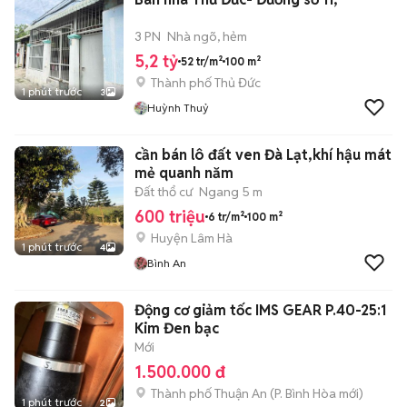
3 PN
Nhà ngõ, hẻm
5,2 tỷ
52 tr/m²
100 m²
Thành phố Thủ Đức
1 phút trước
3
Huỳnh Thuỷ
cần bán lô đất ven Đà Lạt,khí hậu mát
mẻ quanh năm
Đất thổ cư
Ngang 5 m
600 triệu
6 tr/m²
100 m²
Huyện Lâm Hà
1 phút trước
4
Bình An
Động cơ giảm tốc IMS GEAR P.40-25:1
Kim Đen bạc
Mới
1.500.000 đ
Thành phố Thuận An
(
P. Bình Hòa
mới)
1 phút trước
2