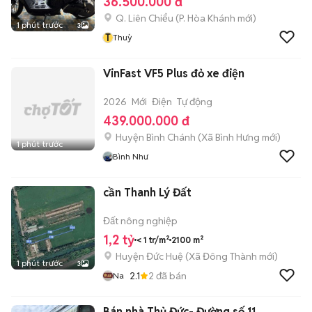
36.500.000 đ
Q. Liên Chiểu
(
P. Hòa Khánh
mới)
1 phút trước
3
T
Thuỳ
VinFast VF5 Plus đỏ xe điện
2026
Mới
Điện
Tự động
439.000.000 đ
Huyện Bình Chánh
(
Xã Bình Hưng
mới)
1 phút trước
Bình Như
cần Thanh Lý Đất
Đất nông nghiệp
1,2 tỷ
< 1 tr/m²
2100 m²
Huyện Đức Huệ
(
Xã Đông Thành
mới)
1 phút trước
3
2.1
2
đã bán
Na
Bán nhà Thủ Đức- Đường số 11,