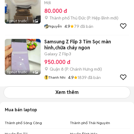
Mới
80.000 đ
Thành phố Thủ Đức
(
P. Hiệp Bình
mới)
1 phút trước
2
4.9
79
đã bán
Nguyễn
Samsung Z Flip 3 Tím Sọc màn
hình,chữa cháy ngon
Galaxy Z Flip3
950.000 đ
Quận 8
(
P. Chánh Hưng
mới)
1 phút trước
6
T
4.9
1839
đã bán
Thanh Nhi
Xem thêm
Mua bán laptop
Thành phố Sông Công
Thành phố Thái Nguyên
Huyện Đại Từ
Huyện Định Hóa