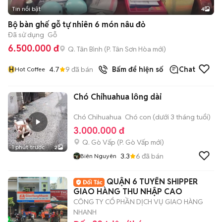
Tin nổi bật
4
Bộ bàn ghế gỗ tự nhiên 6 món nâu đỏ
Đã sử dụng
Gỗ
6.500.000 đ
Q. Tân Bình
(
P. Tân Sơn Hòa
mới)
H
4.7
9
đã bán
Bấm để hiện số
Chat
Hot Coffee
Chó Chihuahua lông dài
Chó Chihuahua
Chó con (dưới 3 tháng tuổi)
3.000.000 đ
Q. Gò Vấp
(
P. Gò Vấp
mới)
1 phút trước
2
3.3
6
đã bán
Biên Nguyên
QUẬN 6 TUYỂN SHIPPER
GIAO HÀNG THU NHẬP CAO
CÔNG TY CỔ PHẦN DỊCH VỤ GIAO HÀNG
NHANH