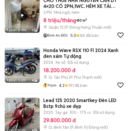
CHO THUÊ NHÀ NGUYÊN CĂN DT
4×20 CÓ 2PN,1WC. HẺM XE TẢI
THÔNG
2 PN
Nhà ngõ, hẻm
8 triệu/tháng
80 m²
Quận 12
(
P. Đông Hưng Thuận
mới)
1 phút trước
5
5.0
86
đã bán
Bình An BĐS
Honda Wave RSX 110 Fi 2024 Xanh
đen xám Tự động
2024
Xe số
Đã sử dụng
18.200.000 đ
Q. Tân Phú
(
P. Phú Thạnh
mới)
1 phút trước
8
T
4.2
191
đã bán
Thịnh
Lead 125 2020 Smartkey Đèn LED
Bstp 9chủ xe đẹp
2020
Tay ga
100 - 175 cc
Đã sử dụng
29.800.000 đ
Q. Bình Tân
(
P. Bình Trị Đông
mới)
1 phút trước
8