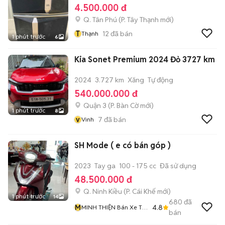
4.500.000 đ
Q. Tân Phú
(
P. Tây Thạnh
mới)
T
12
đã bán
Thạnh
1 phút trước
6
Kia Sonet Premium 2024 Đỏ 3727 km
2024
3.727 km
Xăng
Tự động
540.000.000 đ
Quận 3
(
P. Bàn Cờ
mới)
1 phút trước
8
v
7
đã bán
Vinh
SH Mode ( e có bán góp )
2023
Tay ga
100 - 175 cc
Đã sử dụng
48.500.000 đ
Q. Ninh Kiều
(
P. Cái Khế
mới)
1 phút trước
14
680
đã
M
4.8
MINH THIỆN Bán Xe Trả
bán
Góp