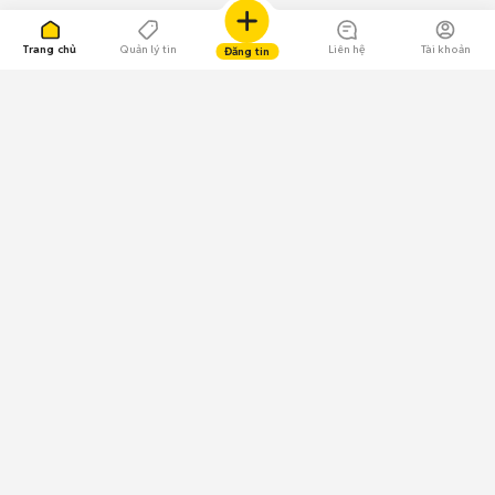
Trang chủ
Quản lý tin
Liên hệ
Tài khoản
Đăng tin
109.000 Bình chọn
Tải ứng dụng Chợ Tốt
Về Chợ Tốt
Quy chế sàn
Chính sách bảo mật
Giải quyết tranh chấp
CÔNG TY TNHH CHỢ TỐT - Người đại diện theo pháp luật:
Nguyễn Trọng Tấn; GPDKKD: 0312120782 do Sở KH & ĐT TP.HCM cấp ngày
11/01/2013;
GPMXH: 185/GP-BTTTT do Bộ Thông tin và Truyền thông
cấp ngày 09/07/2024 - Chịu trách nhiệm
nội dung: Trần Hoàng Ly.
Chính sách sử dụng
Địa chỉ: Tầng 18, Toà nhà UOA, Số 6 đường Tân Trào, Phường Tân Mỹ,
Thành phố Hồ Chí Minh, Việt Nam;
Email: trogiup@chotot.vn -