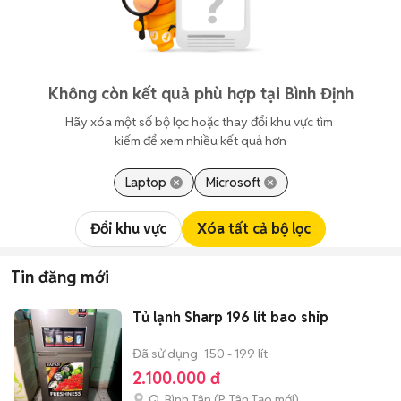
Không còn kết quả phù hợp tại Bình Định
Hãy xóa một số bộ lọc hoặc thay đổi khu vực tìm 
kiếm để xem nhiều kết quả hơn
Laptop
Microsoft
Đổi khu vực
Xóa tất cả bộ lọc
Tin đăng mới
Tủ lạnh Sharp 196 lít bao ship
Đã sử dụng
150 - 199 lít
2.100.000 đ
Q. Bình Tân
(
P. Tân Tạo
mới)