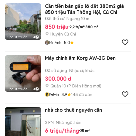
Cần tiền bán gấp lô đất 380m2 giá
850 triệu Tân Thông Hội, Củ Chi
Đất thổ cư
Ngang 10 m
850 triệu
2,2 tr/m²
380 m²
Huyện Củ Chi
1 phút trước
4
5.0
Mr Anh
Máy chỉnh âm Korg AW-2G Đen
Đã sử dụng
Nhạc cụ khác
300.000 đ
Quận 10
(
P. Diên Hồng
mới)
1 phút trước
4
K
4.9
148
đã bán
Kelvin
nhà cho thuê nguyên căn
2 PN
Nhà ngõ, hẻm
6 triệu/tháng
25 m²