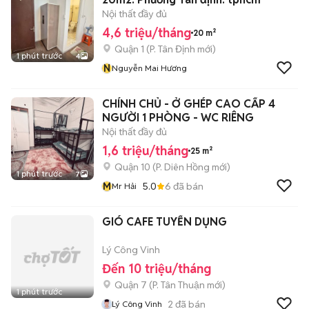
Nội thất đầy đủ
4,6 triệu/tháng
20 m²
Quận 1
(
P. Tân Định
mới)
1 phút trước
4
N
Nguyễn Mai Hương
CHÍNH CHỦ - Ở GHÉP CAO CẤP 4
NGƯỜI 1 PHÒNG - WC RIÊNG
Nội thất đầy đủ
1,6 triệu/tháng
25 m²
Quận 10
(
P. Diên Hồng
mới)
1 phút trước
7
M
5.0
6
đã bán
Mr Hải
GIÓ CAFE TUYỂN DỤNG
Lý Công Vinh
Đến 10 triệu/tháng
Quận 7
(
P. Tân Thuận
mới)
1 phút trước
2
đã bán
Lý Công Vinh