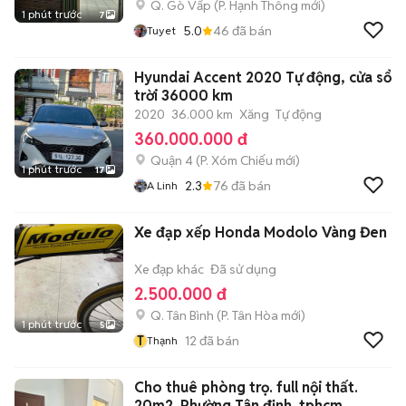
Q. Gò Vấp
(
P. Hạnh Thông
mới)
1 phút trước
7
5.0
46
đã bán
Tuyet
Hyundai Accent 2020 Tự động, cửa sổ
trời 36000 km
2020
36.000 km
Xăng
Tự động
360.000.000 đ
Quận 4
(
P. Xóm Chiếu
mới)
1 phút trước
17
2.3
76
đã bán
A Linh
Xe đạp xếp Honda Modolo Vàng Đen
Xe đạp khác
Đã sử dụng
2.500.000 đ
Q. Tân Bình
(
P. Tân Hòa
mới)
1 phút trước
5
T
12
đã bán
Thạnh
Cho thuê phòng trọ. full nội thất.
20m2. Phường Tân định. tphcm