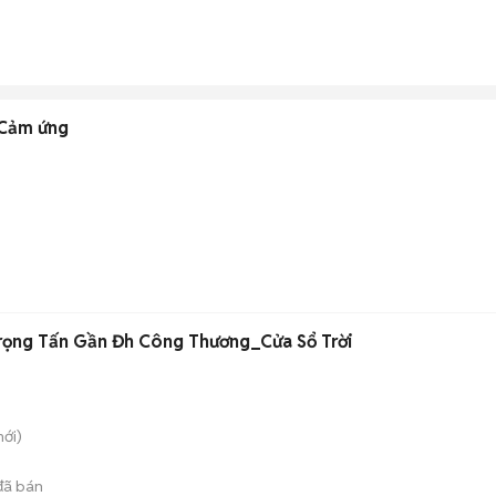
 Cảm ứng
rọng Tấn Gần Đh Công Thương_Cửa Sổ Trời
ới)
ã bán