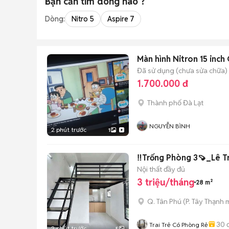
Bạn cần tìm
dòng
nào ?
Dòng:
Nitro 5
Aspire 7
Màn hình Nitron 15 inch
Đã sử dụng (chưa sửa chữa)
1.700.000 đ
Thành phố Đà Lạt
NGUYỄN BÌNH
2 phút trước
1
‼️Trống Phòng 3🍠_Lê T
Nội thất đầy đủ
3 triệu/tháng
28 m²
Q. Tân Phú
(
P. Tây Thạnh
m
30
đ
Trai Trẻ Có Phòng Rẻ
2 phút trước
5