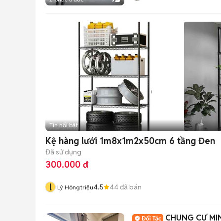
Tin nổi bật
Kệ hàng lưới 1m8x1m2x50cm 6 tầng Đen
Đã sử dụng
300.000 đ
l
4.5
44
đã bán
Lý Hôngtriệu
CHUNG CƯ MIN