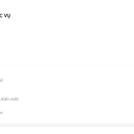
C VỤ
i)
 Kiến
mới)
án