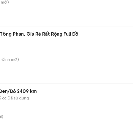
mới)
Tông Phan, Giá Rẻ Rất Rộng Full Đồ
g Đình
mới)
9 Đen/Đỏ 2409 km
5 cc
Đã sử dụng
i)