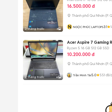
16.500.000 đ
Thành phố Qui Nhơn
(
P. 
N
3.1
NGỌC PHÚC LAPTOPS
2 tháng trước
3
Acer Aspire 7 Gaming R
Ryzen 5
16 GB
512 GB
SSD
10.200.000 đ
Thành phố Qui Nhơn
(
P. 
5.0
551
đã 
Trần Minh Tài
2 tháng trước
6