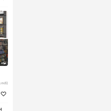
6
g
mới)
H