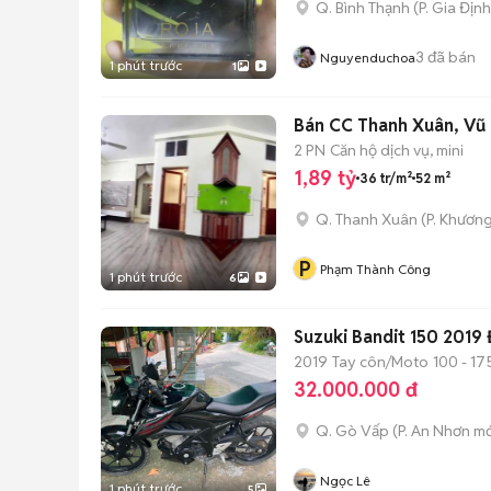
Q. Bình Thạnh
(
P. Gia Định
3
đã bán
Nguyenduchoa
1 phút trước
1
Bán CC Thanh Xuân, Vũ 
2 PN
Căn hộ dịch vụ, mini
1,89 tỷ
36 tr/m²
52 m²
Q. Thanh Xuân
(
P. Khươn
P
Phạm Thành Công
1 phút trước
6
Suzuki Bandit 150 201
2019
Tay côn/Moto
100 - 17
32.000.000 đ
Q. Gò Vấp
(
P. An Nhơn
mớ
Ngọc Lê
1 phút trước
5