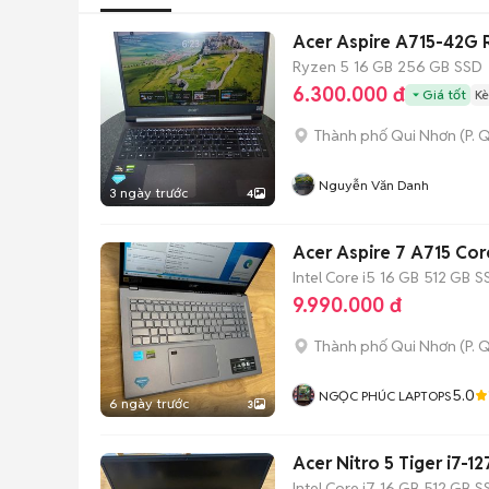
Acer Aspire A715-42G 
Ryzen 5
16 GB
256 GB
SSD
6.300.000 đ
Giá tốt
Kè
Thành phố Qui Nhơn
(
P. 
Nguyễn Văn Danh
3 ngày trước
4
Acer Aspire 7 A715 Cor
Intel Core i5
16 GB
512 GB
S
9.990.000 đ
Thành phố Qui Nhơn
(
P. 
5.0
NGỌC PHÚC LAPTOPS
6 ngày trước
3
Acer Nitro 5 Tiger i7-
Intel Core i7
16 GB
512 GB
S