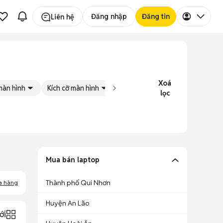
Đăng nhập
Đăng tin
Liên hệ
Xoá
màn hình
Kích cỡ màn hình
Tình trạng
Đăng bởi
lọc
Mua bán laptop
Thành phố Qui Nhơn
a hàng
Huyện An Lão
ới