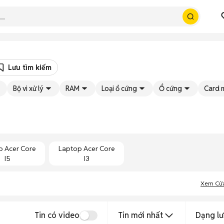
Lưu tìm kiếm
Bộ vi xử lý
RAM
Loại ổ cứng
Ổ cứng
Card 
p Acer Core
Laptop Acer Core
I5
I3
Xem Cử
Tin có video
Tin mới nhất
Dạng lư