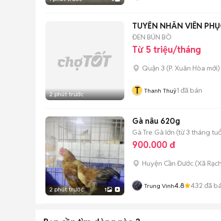
TUYỂN NHÂN VIÊN PHỤ
ĐEN BÚN BÒ
Từ 5 triệu/tháng
Quận 3
(
P. Xuân Hòa
mới)
T
1
đã bán
Thanh Thuỷ
2 phút trước
Gà nâu 620g
Gà Tre
Gà lớn (từ 3 tháng tuổ
900.000 đ
Huyện Cần Đước
(
Xã Rạch
4.8
432
đã b
Trung Vinh
2 phút trước
1