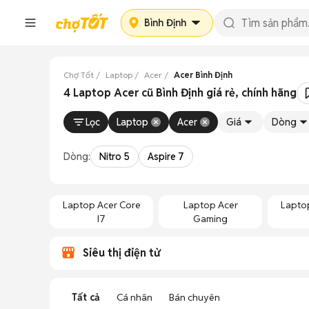
Bình Định
Chợ Tốt
Laptop
Acer
Acer Bình Định
4 Laptop Acer cũ Bình Định giá rẻ, chính hãng
Lọc
Laptop
Acer
Giá
Dòng
Dòng:
Nitro 5
Aspire 7
Laptop Acer Core
Laptop Acer
Lapto
I7
Gaming
Siêu thị điện tử
Tất cả
Cá nhân
Bán chuyên