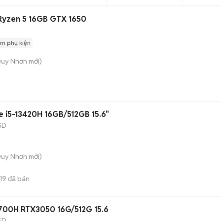
Ryzen 5 16GB GTX 1650
m phụ kiện
Quy Nhơn
mới)
e i5-13420H 16GB/512GB 15.6"
SD
Quy Nhơn
mới)
19
đã bán
12700H RTX3050 16G/512G 15.6
SD