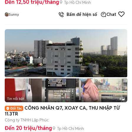
Đến 12,50 triệu/tháng
Tp Hồ Chí Minh
Bấm để hiện số
Chat
Sunny
Tin nổi bật
6
+
2
CÔNG NHÂN Q7, XOAY CA, THU NHẬP TỪ
11.3TR
Công ty TNHH Lập Phúc
Đến 20 triệu/tháng
Tp Hồ Chí Minh