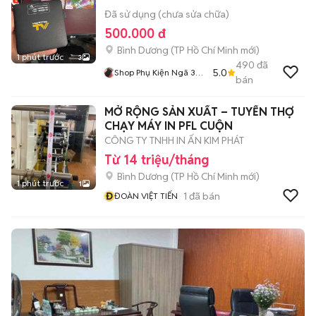
Đã sử dụng (chưa sửa chữa)
500.000 đ
Bình Dương
(
TP Hồ Chí Minh
mới)
1 phút trước
3
490
đã
5.0
Shop Phụ Kiện Ngã 3
bán
Sở Gà
MỞ RỘNG SẢN XUẤT – TUYỂN THỢ
CHẠY MÁY IN PFL CUỘN
CÔNG TY TNHH IN ẤN KIM PHÁT
Từ 14 triệu/tháng
Bình Dương
(
TP Hồ Chí Minh
mới)
1 phút trước
1
Đ
1
đã bán
ĐOÀN VIỆT TIẾN