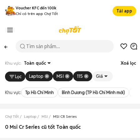
Voucher KFC đến 100k
Tải app
Chỉ có trên app Chợ Tốt
Khu vực:
Toàn quốc
Xoá lọc
Laptop
MSI
115
Giá
Lọc
Khu vực:
Tp Hồ Chí Minh
Bình Dương (TP Hồ Chí Minh mới)
Bà 
Chợ Tốt
Laptop
MSI
MSI CR Series
0 Msi Cr Series cũ tốt Toàn quốc