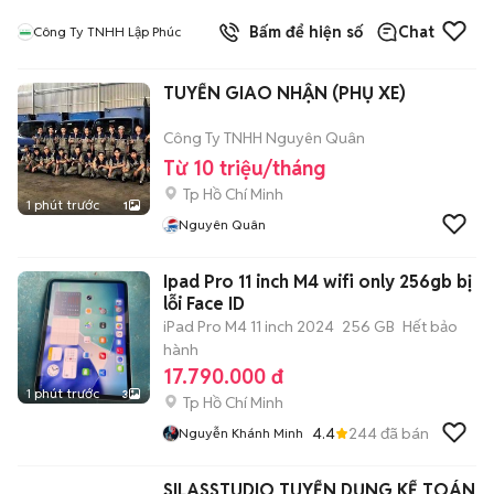
Bấm để hiện số
Chat
Công Ty TNHH Lập Phúc
TUYỂN GIAO NHẬN (PHỤ XE)
Công Ty TNHH Nguyên Quân
Từ 10 triệu/tháng
Tp Hồ Chí Minh
1 phút trước
1
Nguyên Quân
Ipad Pro 11 inch M4 wifi only 256gb bị
lỗi Face ID
iPad Pro M4 11 inch 2024
256 GB
Hết bảo
hành
17.790.000 đ
1 phút trước
3
Tp Hồ Chí Minh
4.4
244
đã bán
Nguyễn Khánh Minh
SILASSTUDIO TUYỂN DỤNG KẾ TOÁN