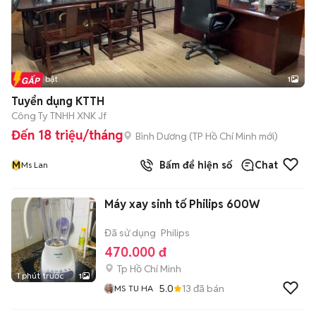
Tin nổi bật
1
Tuyển dụng KTTH
Công Ty TNHH XNK Jf
Đến 18 triệu/tháng
Bình Dương
(
TP Hồ Chí Minh
mới)
M
Bấm để hiện số
Chat
Ms Lan
Máy xay sinh tố Philips 600W
Đã sử dụng
Philips
470.000 đ
Tp Hồ Chí Minh
1 phút trước
1
5.0
13
đã bán
MS TU HA