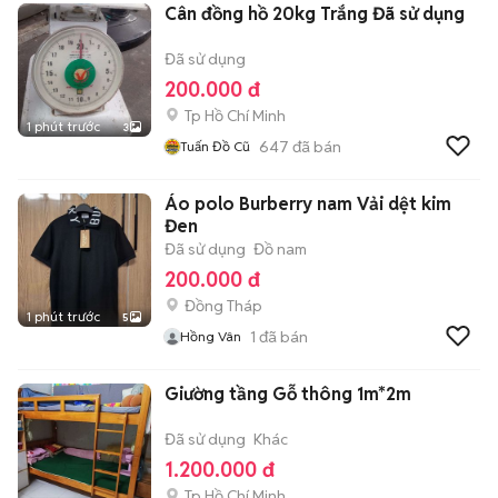
Cân đồng hồ 20kg Trắng Đã sử dụng
Đã sử dụng
200.000 đ
Tp Hồ Chí Minh
1 phút trước
3
647
đã bán
Tuấn Đồ Cũ
Áo polo Burberry nam Vải dệt kim
Đen
Đã sử dụng
Đồ nam
200.000 đ
Đồng Tháp
1 phút trước
5
1
đã bán
Hồng Vân
Giường tầng Gỗ thông 1m*2m
Đã sử dụng
Khác
1.200.000 đ
Tp Hồ Chí Minh