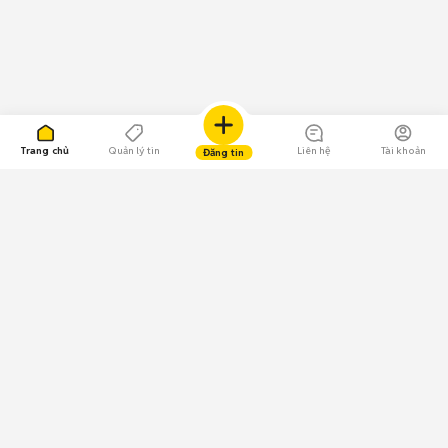
Trang chủ
Quản lý tin
Liên hệ
Tài khoản
Đăng tin
109.000 Bình chọn
Tải ứng dụng Chợ Tốt
Về Chợ Tốt
Quy chế sàn
Chính sách bảo mật
Giải quyết tranh chấp
CÔNG TY TNHH CHỢ TỐT - Người đại diện theo pháp luật: