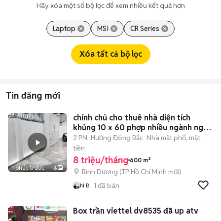
Hãy xóa một số bộ lọc để xem nhiều kết quả hơn
Laptop
MSI
CR Series
Xóa tất cả bộ lọc
Tin đăng mới
chính chủ cho thuê nhà diện tích
khủng 10 x 60 phợp nhiều ngành nghề
!
2 PN
Hướng Đông Bắc
Nhà mặt phố, mặt
tiền
8 triệu/tháng
600 m²
1 phút trước
6
Bình Dương
(
TP Hồ Chí Minh
mới)
1
đã bán
N B
Box trần viettel dv8535 đã up atv