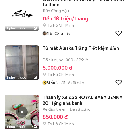
fulltime
Trần Công Hậu
Đến 18 triệu/tháng
Tp Hồ Chí Minh
1 phút trước
1
Trần Công Hậu
Tủ mát Alaska Trắng Tiết kiệm điện
Đã sử dụng
300 - 399 lít
5.000.000 đ
Tp Hồ Chí Minh
1 phút trước
1
B
6
đã bán
Bí Ẩn Người
Thanh lý Xe đạp ROYAL BABY JENNY
20" tặng nhà banh
Xe đạp trẻ em
Đã sử dụng
850.000 đ
Tp Hồ Chí Minh
1 phút trước
4