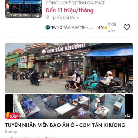
CÔNG NGHỆ VI TÍNH GIA PHÁT
Đến 11 triệu/tháng
1 phút trước
1
Tp Hồ Chí Minh
8
đã
4.9
TRUNG TÂM MÁY TÍNH
bán
QUẬN 6
Tin nổi bật
6
+
2
TUYỂN NHÂN VIÊN BAO ĂN Ở - CƠM TẤM KHƯƠNG
Sunny