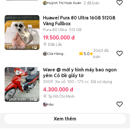
2
đã bán
Huỳnh Thị Hoài Xuân
Huawei Pura 80 Ultra 16GB 512GB
Vàng Fullbox
Pura 80 Ultra
512 GB
19.500.000 đ
Đắk Lắk
1 phút trước
5
2063
đã
5.0
Cửa Hàng
bán
Phone47
Wave @ mới y hình máy bao ngon
yêm Có Đề giấy tờ
2009
Xe số
100 - 175 cc
Đã sử dụng
4.300.000 đ
Tp Hồ Chí Minh
1 phút trước
20
Hảo
Xem thêm