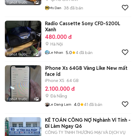
1 phút trước
1
M
38
đã bán
Ms Dan
Radio Cassette Sony CFD-S200L
Xanh
480.000 đ
Hà Nội
5.0
4
đã bán
Le Nhan
1 phút trước
5
iPhone Xs 64GB Vàng Like New mất
face id
iPhone XS
64 GB
2.100.000 đ
Đà Nẵng
1 phút trước
3
4.0
41
đã bán
Le Dang Lam
KẾ TOÁN CÔNG NỢ Nghành Vi Tính -
Đi Làm Ngay Q6
CÔNG TY TNHH THƯƠNG MẠI VÀ DỊCH VỤ