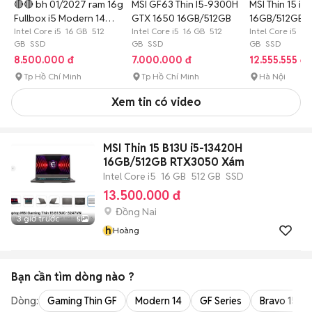
🔴🔴 bh 01/2027 ram 16g
MSI GF63 Thin I5-9300H
MSI Thin 15 i
Fullbox i5 Modern 14
GTX 1650 16GB/512GB
16GB/512GB 
c12mo
Intel Core i5 16 GB 512
Intel Core i5 16 GB 512
Intel Core i5 1
GB SSD
GB SSD
GB SSD
8.500.000 đ
7.000.000 đ
12.555.555 đ
Tp Hồ Chí Minh
Tp Hồ Chí Minh
Hà Nội
Xem tin có video
MSI Thin 15 B13U i5-13420H
16GB/512GB RTX3050 Xám
Intel Core i5
16 GB
512 GB
SSD
13.500.000 đ
Đồng Nai
3 giờ trước
5
h
Hoàng
Bạn cần tìm
dòng
nào ?
Dòng:
Gaming Thin GF
Modern 14
GF Series
Bravo 15