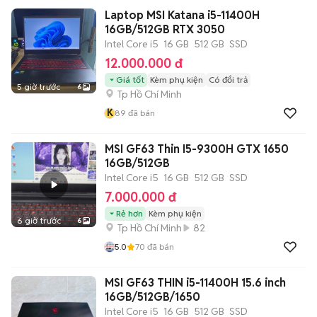
Laptop MSI Katana i5-11400H
16GB/512GB RTX 3050
Intel Core i5
16 GB
512 GB
SSD
12.000.000 đ
Giá tốt
Kèm phụ kiện
Có đổi trả
5 giờ trước
6
Tp Hồ Chí Minh
K
89
đã bán
MSI GF63 Thin I5-9300H GTX 1650
16GB/512GB
Intel Core i5
16 GB
512 GB
SSD
7.000.000 đ
Rẻ hơn
Kèm phụ kiện
6 giờ trước
6
Tp Hồ Chí Minh
82
5.0
70
đã bán
MSI GF63 THIN i5-11400H 15.6 inch
16GB/512GB/1650
Intel Core i5
16 GB
512 GB
SSD