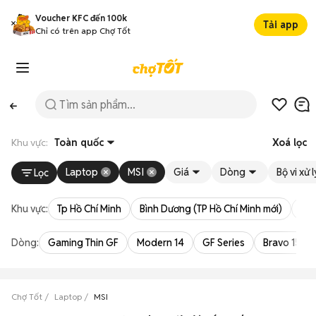
Voucher KFC đến 100k
Tải app
Chỉ có trên app Chợ Tốt
Khu vực:
Toàn quốc
Xoá lọc
Laptop
MSI
Giá
Dòng
Bộ vi xử l
Lọc
Khu vực:
Tp Hồ Chí Minh
Bình Dương (TP Hồ Chí Minh mới)
Bà 
Dòng:
Gaming Thin GF
Modern 14
GF Series
Bravo 15
Chợ Tốt
Laptop
MSI