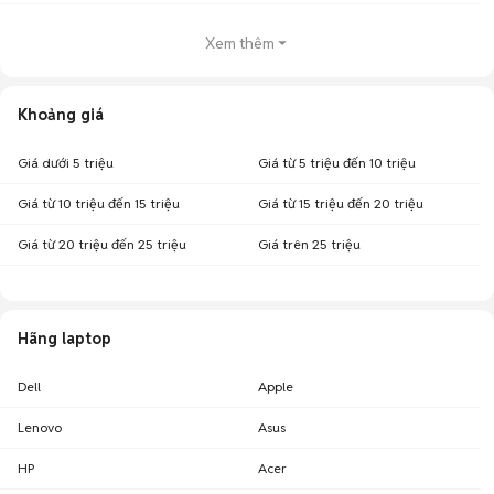
Khoảng giá laptop MSI cũ theo các dòng phổ biến cập nhật
07/08/2026
Xem thêm
Số lượng tin
Dòng laptop
Khoảng giá
đăng
Khoảng giá
Laptop MSI Gaming Thin GF
8,91 triệu - 10,89
264
cũ
triệu
Giá dưới 5 triệu
Giá từ 5 triệu đến 10 triệu
4,95 triệu - 6,05
Laptop MSI Modern 14 cũ
148
triệu
Giá từ 10 triệu đến 15 triệu
Giá từ 15 triệu đến 20 triệu
Laptop MSI Modern 15 cũ
6,39 triệu - 7,8 triệu
94
Giá từ 20 triệu đến 25 triệu
Giá trên 25 triệu
11,79 triệu - 14,41
Laptop MSI Thin 15 cũ
84
triệu
8,32 triệu - 10,18
Laptop MSI Dòng Khác cũ
77
triệu
Hãng laptop
Laptop MSI Bravo 15 cũ
8,1 triệu - 9,89 triệu
75
Dell
Apple
10,35 triệu - 12,65
Laptop MSI GF Series cũ
65
triệu
Lenovo
Asus
16,11 triệu - 19,68
Laptop MSI Katana 15 cũ
64
triệu
HP
Acer
14,85 triệu - 18,15
Laptop MSI Cyborg 15 cũ
57