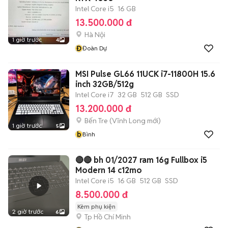
Intel Core i5
16 GB
13.500.000 đ
Hà Nội
1 giờ trước
4
Đ
Đoàn Dự
MSI Pulse GL66 11UCK i7-11800H 15.6
inch 32GB/512g
Intel Core i7
32 GB
512 GB
SSD
13.200.000 đ
Bến Tre
(
Vĩnh Long
mới)
1 giờ trước
5
b
Bình
🔴🔴 bh 01/2027 ram 16g Fullbox i5
Modern 14 c12mo
Intel Core i5
16 GB
512 GB
SSD
8.500.000 đ
Kèm phụ kiện
2 giờ trước
6
Tp Hồ Chí Minh