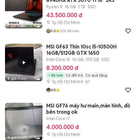
8940HX RTX 5070 Ti 16" 2K5
Ryzen 9
16 GB
1 TB
SSD
43.500.000 đ
Tp Hồ Chí Minh
7 giờ trước
6
5.0
255
đã bán
MSI GF63 Thin 10sc i5-10500H
16GB/512GB GTX 1650
Intel Core i5
16 GB
512 GB
SSD
8.200.000 đ
Rẻ hơn
Có đổi trả
Có quà tặng
8 giờ trước
5
Tp Hồ Chí Minh
61
4.8
MSI GF76 máy hư main,màn hình, đồ
bên trong ok
Intel Core i7
4.000.000 đ
Tp Hồ Chí Minh
8 giờ trước
5