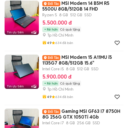
MSI Modern 14 B5M R5
5500U 8GB/512GB 14 FHD
Ryzen 5
8 GB
512 GB
SSD
5.500.000 đ
Rẻ hơn
Có quà tặng
Tin ưu tiên
6
Tp Hồ Chí Minh
4.9
634
đã bán
MSI Modern 15 A11MU i5
1135G7 8GB/512GB 15.6"
Intel Core i5
8 GB
512 GB
SSD
5.900.000 đ
Rẻ hơn
Có quà tặng
Tin ưu tiên
6
Tp Hồ Chí Minh
4.9
634
đã bán
Gaming MSI GF63 I7 8750H
8G 256G GTX 1050Ti 4Gb
Intel Core i7
8 GB
256 GB
SSD