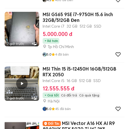
MSI GS65 9SE i7-9750H 15.6 inch
32GB/512GB Đen
Intel Core i7
32 GB
512 GB
SSD
5.000.000 đ
Rẻ hơn
7 giờ trước
4
Tp Hồ Chí Minh
5.0
4
đã bán
MSI Thin 15 i5-12450H 16GB/512GB
RTX 2050
Intel Core i5
16 GB
512 GB
SSD
12.555.555 đ
Giá tốt
Có đổi trả
Có quà tặng
7 giờ trước
6
Hà Nội
5.0
45
đã bán
MSI Vector A16 HX AI R9