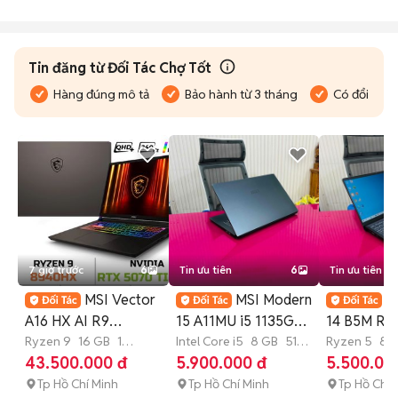
Tin đăng từ Đối Tác Chợ Tốt
Hàng đúng mô tả
Bảo hành từ 3 tháng
Có đổi trả
7 giờ trước
6
Tin ưu tiên
6
Tin ưu tiên
MSI Vector
MSI Modern
M
A16 HX AI R9
15 A11MU i5 1135G7
14 B5M R5
8940HX RTX 5070 Ti
Ryzen 9
16 GB
1
8GB/512GB 15.6"
Intel Core i5
8 GB
512
8GB/512GB
Ryzen 5
8 
TB
SSD
GB
SSD
GB
SSD
43.500.000 đ
5.900.000 đ
5.500.00
16" 2K5
Tp Hồ Chí Minh
Tp Hồ Chí Minh
Tp Hồ Chí 