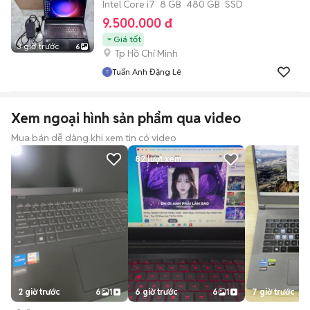
Intel Core i7
8 GB
480 GB
SSD
9.500.000 đ
Giá tốt
3 giờ trước
6
Tp Hồ Chí Minh
Tuấn Anh Đặng Lê
Xem ngoại hình sản phẩm qua video
Mua bán dễ dàng khi xem tin có video
82
lượt xem
2 giờ trước
6
1
6 giờ trước
6
1
7 giờ trước