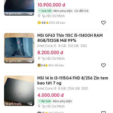
10.900.000 đ
Giá tốt
Kèm phụ kiện
Có đổi trả
6 giờ trước
6
Tp Hồ Chí Minh
4.8
2152
đã bán
MSI GF63 Thin 11SC i5-11400H RAM
8GB/512GB Mới 99%
Intel Core i5
8 GB
512 GB
SSD
8.200.000 đ
Tp Hồ Chí Minh
6 giờ trước
6
H
3.4
380
đã bán
MSI 14 in I3-1115G4 FHD 8/256 Zin tem
bao tét 7 ng
Intel Core i3
8 GB
256 GB
SSD
4.000.000 đ
Rẻ hơn
Kèm phụ kiện
6 giờ trước
5
Tp Hồ Chí Minh
4.5
466
đã bán