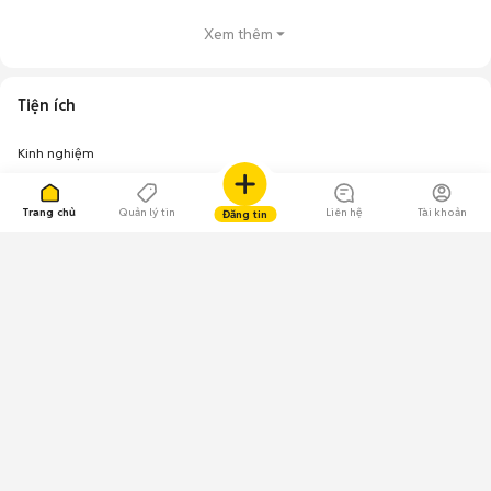
triệu
Xem thêm
Laptop MSI Katana GF66 cũ
10,8 triệu - 13,2 triệu
32
Top 5 khoảng giá có nhiều tin mua bán laptop MSI nhất
Tiện ích
Laptop MSI giá 5 - 10 triệu
: 483 sản phẩm
Laptop MSI giá 10 - 15 triệu
: 361 sản phẩm
Kinh nghiệm
Laptop MSI giá dưới 5 triệu
: 138 sản phẩm
Laptop MSI giá 15 - 20 triệu
: 117 sản phẩm
Trang chủ
Quản lý tin
Liên hệ
Tài khoản
Đăng tin
Laptop MSI giá trên 25 triệu
: 73 sản phẩm
Lưu ý:
Mức giá dựa trên các tin đăng tại Chợ Tốt, chỉ mang tính chất tham
khảo. Giá laptop MSI cũ sẽ phụ thuộc vào tình trạng, phiên bản và các thoả
thuận khi mua bán.
Chợ Tốt - Nơi mua bán laptop MSI cũ giá tốt nhất!
109.000 Bình chọn
Tải ứng dụng Chợ Tốt