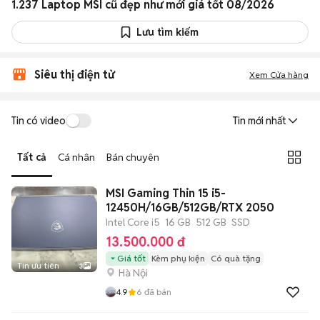
1.237 Laptop MSI cũ đẹp như mới giá tốt 08/2026
Lưu tìm kiếm
Siêu thị điện tử
Xem Cửa hàng
Tin có video
Tin mới nhất
Tất cả
Cá nhân
Bán chuyên
MSI Gaming Thin 15 i5-
12450H/16GB/512GB/RTX 2050
Intel Core i5
16 GB
512 GB
SSD
13.500.000 đ
Giá tốt
Kèm phụ kiện
Có quà tặng
Tin ưu tiên
3
Hà Nội
4.9
6
đã bán