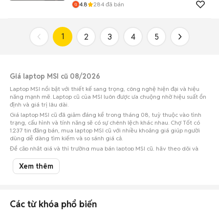
4.8
284
đã bán
1
2
3
4
5
Giá laptop MSI cũ 08/2026
Laptop MSI nổi bật với thiết kế sang trọng, công nghệ hiện đại và hiệu
năng mạnh mẽ. Laptop cũ của MSI luôn được ưa chuộng nhờ hiệu suất ổn
định và giá trị lâu dài.
Giá laptop MSI cũ đã giảm đáng kể trong tháng 08, tuỳ thuộc vào tình
trạng, cấu hình và tính năng sẽ có sự chênh lệch khác nhau. Chợ Tốt có
1.237 tin đăng bán, mua laptop MSI cũ với nhiều khoảng giá giúp người
dùng dễ dàng tìm kiếm và so sánh giá cả.
Để cập nhật giá và thị trường mua bán laptop MSI cũ, hãy theo dõi và
tham khảo các thông tin mới nhất trên Chợ Tốt.
Xem thêm
Khoảng giá laptop MSI cũ ở các tỉnh thành phổ biến cập nhật
07/08/2026
Số lượng tin
Các từ khóa phổ biến
Tỉnh thành
Khoảng giá
đăng