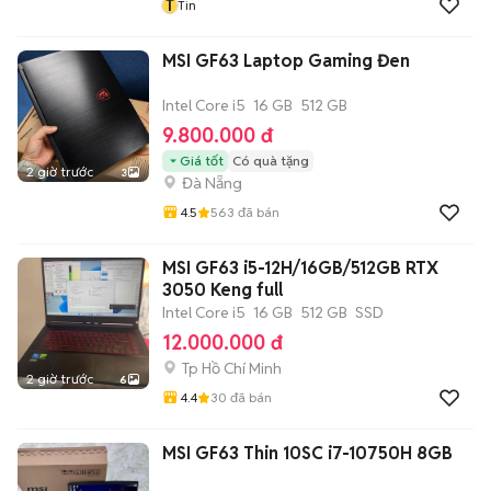
T
Tin
MSI GF63 Laptop Gaming Đen
Intel Core i5
16 GB
512 GB
9.800.000 đ
Giá tốt
Có quà tặng
2 giờ trước
3
Đà Nẵng
4.5
563
đã bán
MSI GF63 i5-12H/16GB/512GB RTX
3050 Keng full
Intel Core i5
16 GB
512 GB
SSD
12.000.000 đ
Tp Hồ Chí Minh
2 giờ trước
6
4.4
30
đã bán
MSI GF63 Thin 10SC i7-10750H 8GB