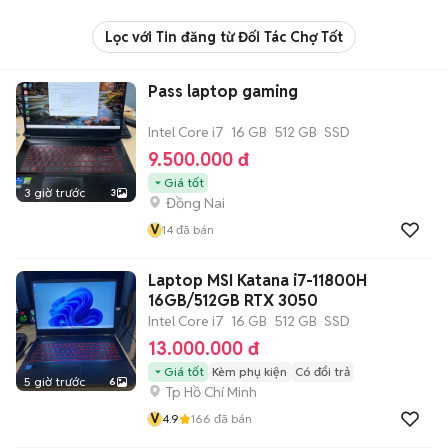
Lọc với Tin đăng từ Đối Tác Chợ Tốt
Pass laptop gaming
Intel Core i7
16 GB
512 GB
SSD
9.500.000 đ
Giá tốt
3 giờ trước
3
Đồng Nai
V
14
đã bán
Laptop MSI Katana i7-11800H
16GB/512GB RTX 3050
Intel Core i7
16 GB
512 GB
SSD
13.000.000 đ
Giá tốt
Kèm phụ kiện
Có đổi trả
5 giờ trước
6
Tp Hồ Chí Minh
V
4.9
166
đã bán