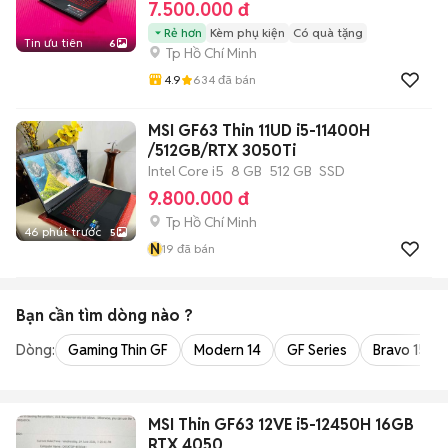
7.500.000 đ
Rẻ hơn
Kèm phụ kiện
Có quà tặng
Tin ưu tiên
6
Tp Hồ Chí Minh
4.9
634
đã bán
MSI GF63 Thin 11UD i5-11400H
/512GB/RTX 3050Ti
Intel Core i5
8 GB
512 GB
SSD
9.800.000 đ
Tp Hồ Chí Minh
46 phút trước
5
N
19
đã bán
Bạn cần tìm
dòng
nào ?
Dòng:
Gaming Thin GF
Modern 14
GF Series
Bravo 15
MSI Thin GF63 12VE i5-12450H 16GB
RTX 4050