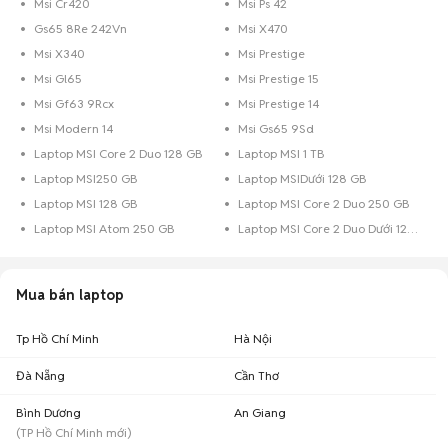
Laptop MSI cũ Tp Hồ Chí
Msi Cr420
Msi Ps 42
10,8 triệu - 13,2
664
Minh
triệu
Gs65 8Re 242Vn
Msi X470
9,45 triệu - 11,55
Msi X340
Msi Prestige
Laptop MSI cũ Hà Nội
205
triệu
Msi Gl65
Msi Prestige 15
11,07 triệu - 13,52
Laptop MSI cũ Đà Nẵng
89
Msi Gf63 9Rcx
Msi Prestige 14
triệu
Msi Modern 14
Msi Gs65 9Sd
10,71 triệu - 13,09
Laptop MSI cũ Cần Thơ
70
Laptop MSI Core 2 Duo 128 GB
Laptop MSI 1 TB
triệu
Laptop MSI250 GB
Laptop MSIDưới 128 GB
8,55 triệu - 10,45
Laptop MSI cũ Bình Dương
45
triệu
Laptop MSI 128 GB
Laptop MSI Core 2 Duo 250 GB
9,45 triệu - 11,55
Laptop MSI cũ Đồng Nai
Laptop MSI Atom 250 GB
Laptop MSI Core 2 Duo Dưới 128 GB
26
triệu
Laptop MSI cũ Bà Rịa - Vũng
7,2 triệu - 8,8 triệu
17
Tàu
Mua bán laptop
9,81 triệu - 11,99
Laptop MSI cũ Hải Phòng
13
triệu
Tp Hồ Chí Minh
Hà Nội
9,9 triệu - 12,09
Laptop MSI cũ An Giang
12
triệu
Đà Nẵng
Cần Thơ
8,53 triệu - 10,42
Laptop MSI cũ Đắk Lắk
9
Bình Dương
An Giang
triệu
(
TP Hồ Chí Minh
mới)