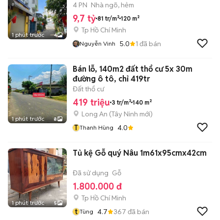
4 PN
Nhà ngõ, hẻm
9,7 tỷ
81 tr/m²
120 m²
Tp Hồ Chí Minh
1 phút trước
4
5.0
1
đã bán
Nguyễn Vinh
Bán lỗ, 140m2 đất thổ cư 5x 30m
đường ô tô, chỉ 419tr
Đất thổ cư
419 triệu
3 tr/m²
140 m²
Long An
(
Tây Ninh
mới)
1 phút trước
8
T
4.0
Thanh Hùng
Tủ kệ Gỗ quý Nâu 1m61x95cmx42cm
Đã sử dụng
Gỗ
1.800.000 đ
Tp Hồ Chí Minh
1 phút trước
5
t
4.7
367
đã bán
Tùng