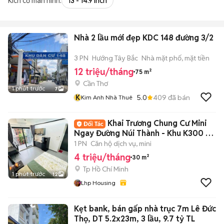
Kích cỡ màn hình:
13 - 14.9 inch
Nhà 2 lầu mới đẹp KDC 148 đường 3/2
3 PN
Hướng Tây Bắc
Nhà mặt phố, mặt tiền
12 triệu/tháng
75 m²
Cần Thơ
1 phút trước
7
K
5.0
409
đã bán
Kim Anh Nhà Thuê
Khai Trương Chung Cư Mini
Ngay Đường Núi Thành - Khu K300 -
Cộng Hoà
1 PN
Căn hộ dịch vụ, mini
4 triệu/tháng
30 m²
Tp Hồ Chí Minh
1 phút trước
12
Lhp Housing
Kẹt bank, bán gấp nhà trục 7m Lê Đức
Thọ, DT 5.2x23m, 3 lầu, 9.7 tỷ TL