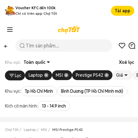
Voucher KFC đến 100k
Tải app
Chỉ có trên app Chợ Tốt
Khu vực:
Toàn quốc
Xoá lọc
Laptop
MSI
Prestige PS42
Giá
Lọc
Khu vực:
Tp Hồ Chí Minh
Bình Dương (TP Hồ Chí Minh mới)
Bà 
Kích cỡ màn hình:
13 - 14.9 inch
Chợ Tốt
Laptop
MSI
MSI Prestige PS42