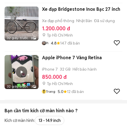
Xe đạp Bridgestone Inox Bạc 27 inch
Xe đạp phổ thông
Nhật Bản
Đã sử dụng
1.200.000 đ
Tp Hồ Chí Minh
32 giây trước
2
4.8
147
đã bán
Pi
Apple iPhone 7 Vàng Retina
iPhone 7
32 GB
Hết bảo hành
850.000 đ
Tp Hồ Chí Minh
32 giây trước
3
T
5.0
12
đã bán
Trang
Bạn cần tìm
kích cỡ màn hình
nào ?
Kích cỡ màn hình:
13 - 14.9 inch