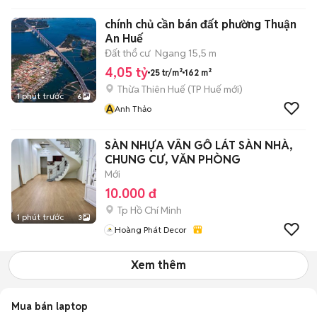
chính chủ cần bán đất phường Thuận
An Huế
Đất thổ cư
Ngang 15,5 m
4,05 tỷ
25 tr/m²
162 m²
Thừa Thiên Huế
(
TP Huế
mới)
1 phút trước
6
A
Anh Thảo
SÀN NHỰA VÂN GỖ LÁT SÀN NHÀ,
CHUNG CƯ, VĂN PHÒNG
Mới
10.000 đ
Tp Hồ Chí Minh
1 phút trước
3
Hoàng Phát Decor
Xem thêm
Mua bán laptop