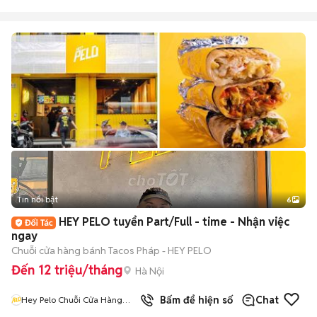
Tin nổi bật
6
+
2
HEY PELO tuyển Part/Full - time - Nhận việc
ngay
Chuỗi cửa hàng bánh Tacos Pháp - HEY PELO
Đến 12 triệu/tháng
Hà Nội
Bấm để hiện số
Chat
Hey Pelo Chuỗi Cửa Hàng
Tacos Pháp