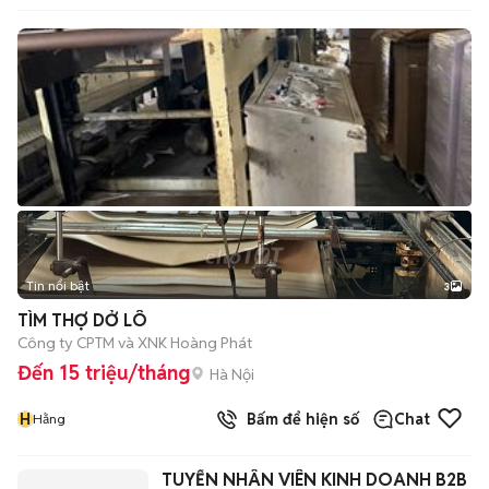
Tin nổi bật
3
TÌM THỢ DỞ LÔ
Công ty CPTM và XNK Hoàng Phát
Đến 15 triệu/tháng
Hà Nội
H
Bấm để hiện số
Chat
Hằng
TUYỂN NHÂN VIÊN KINH DOANH B2B