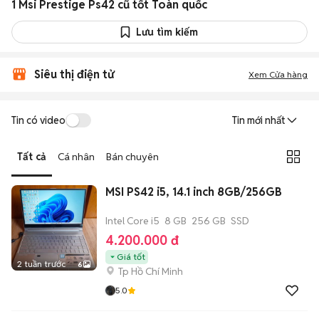
1 Msi Prestige Ps42 cũ tốt Toàn quốc
Lưu tìm kiếm
Siêu thị điện tử
Xem Cửa hàng
Tin có video
Tin mới nhất
Tất cả
Cá nhân
Bán chuyên
MSI PS42 i5, 14.1 inch 8GB/256GB
Intel Core i5
8 GB
256 GB
SSD
4.200.000 đ
Giá tốt
2 tuần trước
6
Tp Hồ Chí Minh
5.0