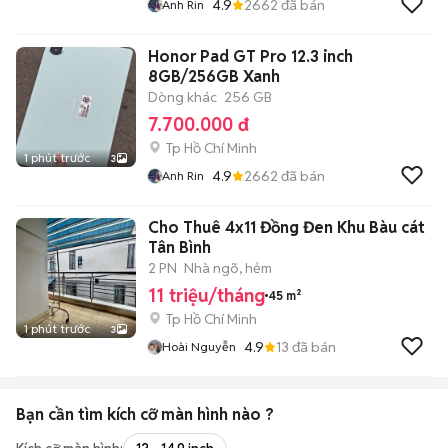
4.9
2662
đã bán
Anh Rin
Honor Pad GT Pro 12.3 inch
8GB/256GB Xanh
Dòng khác
256 GB
7.700.000 đ
Tp Hồ Chí Minh
1 phút trước
3
4.9
2662
đã bán
Anh Rin
Cho Thuê 4x11 Đồng Đen Khu Bàu cát
Tân Bình
2 PN
Nhà ngõ, hẻm
11 triệu/tháng
45 m²
Tp Hồ Chí Minh
1 phút trước
3
4.9
13
đã bán
Hoài Nguyễn
Bạn cần tìm
kích cỡ màn hình
nào ?