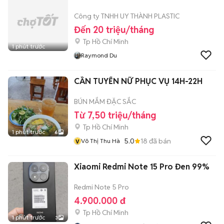
Công ty TNHH UY THÀNH PLASTIC
Đến 20 triệu/tháng
Tp Hồ Chí Minh
1 phút trước
Raymond Du
CẦN TUYỂN NỮ PHỤC VỤ 14H-22H
BÚN MẮM ĐẶC SẮC
Từ 7,50 triệu/tháng
Tp Hồ Chí Minh
1 phút trước
6
v
5.0
18
đã bán
Võ Thị Thu Hà
Xiaomi Redmi Note 15 Pro Đen 99%
Redmi Note 5 Pro
4.900.000 đ
Tp Hồ Chí Minh
1 phút trước
3