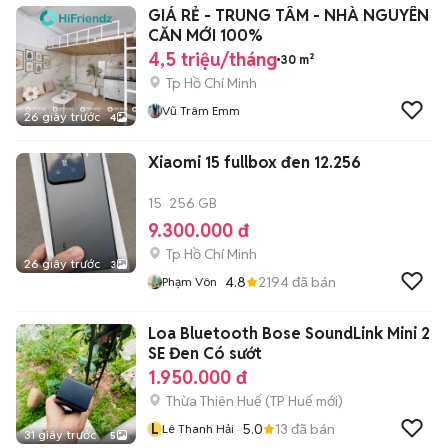
GIÁ RẺ - TRUNG TÂM - NHÀ NGUYÊN
CĂN MỚI 100%
4,5 triệu/tháng
30 m²
Tp Hồ Chí Minh
Vũ Trâm Emm
26 giây trước
4
Xiaomi 15 fullbox đen 12.256
15
256 GB
9.300.000 đ
Tp Hồ Chí Minh
26 giây trước
3
4.8
2194
đã bán
Phạm Vôn
Loa Bluetooth Bose SoundLink Mini 2
SE Đen Có sướt
1.950.000 đ
Thừa Thiên Huế
(
TP Huế
mới)
L
5.0
13
đã bán
Lê Thanh Hải
31 giây trước
5