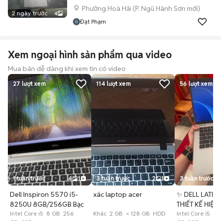
Phường Hoà Hải
(
P. Ngũ Hành Sơn
mới)
2 ngày trước
4
Đạt Phạm
Xem ngoại hình sản phẩm qua video
Mua bán dễ dàng khi xem tin có video
27
lượt xem
114
lượt xem
56
lượt xem
1 tuần trước
4
1
3 tuần trước
2
1
3 tuần trước
Dell Inspiron 5570 i5-
xác laptop acer
✨ DELL LATIT
8250U 8GB/256GB Bạc
THIẾT KẾ HIỆN
Intel Core i5 8 GB 256
Khác 2 GB < 128 GB HDD
Intel Core i5 8