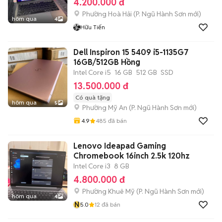
4.200.000 đ
Phường Hoà Hải
(
P. Ngũ Hành Sơn
mới)
hôm qua
4
Hữu Tiến
Dell Inspiron 15 5409 i5-1135G7
16GB/512GB Hồng
Intel Core i5
16 GB
512 GB
SSD
13.500.000 đ
Có quà tặng
hôm qua
5
Phường Mỹ An
(
P. Ngũ Hành Sơn
mới)
4.9
485
đã bán
Lenovo Ideapad Gaming
Chromebook 16inch 2.5k 120hz
Intel Core i3
8 GB
4.800.000 đ
Phường Khuê Mỹ
(
P. Ngũ Hành Sơn
mới)
hôm qua
4
N
5.0
12
đã bán