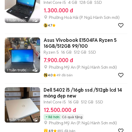
Intel Core i5
4 GB
128 GB
SSD
1.300.000 đ
Phường Hoà Hải
(
P. Ngũ Hành Sơn
mới)
1 tuần trước
2
b
4.7
Asus Vivobook E1504FA Ryzen 5
16GB/512GB 99/100
Ryzen 5
16 GB
512 GB
SSD
7.900.000 đ
Phường Mỹ An
(
P. Ngũ Hành Sơn
mới)
1 tuần trước
4
N
4.0
49
đã bán
Dell 5402 i5 /16gb ssd /512gb lcd 14
mỏng đẹp new
Intel Core i5
16 GB
512 GB
SSD
12.500.000 đ
Rẻ hơn
Có quà tặng
1 tuần trước
1
Phường Mỹ An
(
P. Ngũ Hành Sơn
mới)
4.9
485
đã bán