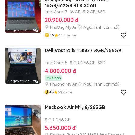
16GB/512GB RTX 3060
Intel Core i7
16 GB
512 GB
SSD
20.900.000 đ
Phường Mỹ An
(
P. Ngũ Hành Sơn
mới)
6 ngày trước
5
4.9
485
đã bán
Dell Vostro i5 1135G7 8GB/256GB
Intel Core i5
8 GB
256 GB
SSD
4.800.000 đ
Rẻ hơn
6 ngày trước
2
Phường Mỹ An
(
P. Ngũ Hành Sơn
mới)
J
4.8
69
đã bán
Macbook Air M1 , 8/265GB
8 GB
256 GB
5.650.000 đ