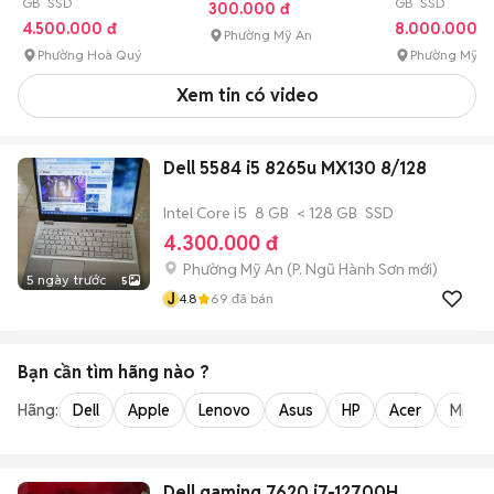
GB SSD
GB SSD
300.000 đ
4.500.000 đ
8.000.000 đ
Phường Mỹ An
Phường Hoà Quý
Phường Mỹ A
Xem tin có video
Dell 5584 i5 8265u MX130 8/128
Intel Core i5
8 GB
< 128 GB
SSD
4.300.000 đ
Phường Mỹ An
(
P. Ngũ Hành Sơn
mới)
5 ngày trước
5
J
4.8
69
đã bán
Bạn cần tìm
hãng
nào ?
Hãng:
Dell
Apple
Lenovo
Asus
HP
Acer
Micro
Dell gaming 7620 i7-12700H