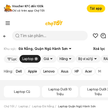
Voucher KFC đến 100k
Tải app
Chỉ có trên app Chợ Tốt
Khu vực:
Đà Nẵng, Quận Ngũ Hành Sơn
Xoá lọc
Laptop
Giá
Hãng
Bộ vi xử lý
R
Lọc
Hãng:
Dell
Apple
Lenovo
Asus
HP
Acer
Micro
Laptop Dưới 10
Laptop Dưới 
Laptop Cũ
Triệu
Triệu
Chợ Tốt
Laptop
Laptop Đà Nẵng
Laptop Quận Ngũ Hành Sơn