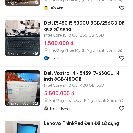
Phường Khuê Mỹ
(
P. Ngũ Hành Sơn
mới)
7 ngày trước
5
T
Tuấn Anh
Dell E5450 i5 5300U 8GB/256GB Đã
qua sử dụng
Intel Core i5
8 GB
256 GB
SSD
1.500.000 đ
Phường Khuê Mỹ
(
P. Ngũ Hành Sơn
mới)
7 ngày trước
4
Bao Phan
Dell Vostro 14 - 5459 i7-6500U 14
inch 8GB/480GB
Intel Core i7
8 GB
480 GB
SSD
5.500.000 đ
Phường Hoà Quý
(
P. Ngũ Hành Sơn
mới)
7 ngày trước
3
Thanh Huyền
Lenovo ThinkPad Đen Đã sử dụng