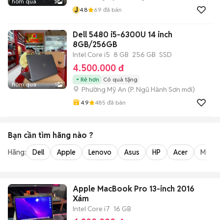
hôm qua
3
J
4.8
69
đã bán
Dell 5480 i5-6300U 14 inch
8GB/256GB
Intel Core i5
8 GB
256 GB
SSD
4.500.000 đ
Rẻ hơn
Có quà tặng
hôm qua
1
Phường Mỹ An
(
P. Ngũ Hành Sơn
mới)
4.9
485
đã bán
Bạn cần tìm
hãng
nào ?
Hãng:
Dell
Apple
Lenovo
Asus
HP
Acer
Micro
Apple MacBook Pro 13-inch 2016
Xám
Intel Core i7
16 GB