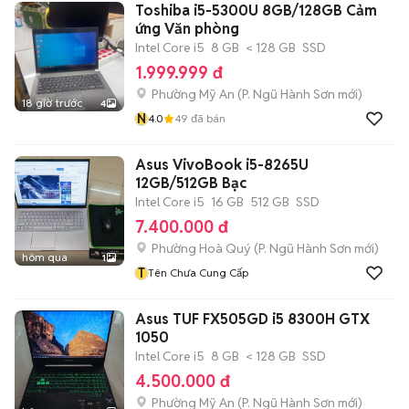
Toshiba i5-5300U 8GB/128GB Cảm
ứng Văn phòng
Intel Core i5
8 GB
< 128 GB
SSD
1.999.999 đ
Phường Mỹ An
(
P. Ngũ Hành Sơn
mới)
18 giờ trước
4
N
4.0
49
đã bán
Asus VivoBook i5-8265U
12GB/512GB Bạc
Intel Core i5
16 GB
512 GB
SSD
7.400.000 đ
Phường Hoà Quý
(
P. Ngũ Hành Sơn
mới)
hôm qua
1
T
Tên Chưa Cung Cấp
Asus TUF FX505GD i5 8300H GTX
1050
Intel Core i5
8 GB
< 128 GB
SSD
4.500.000 đ
Phường Mỹ An
(
P. Ngũ Hành Sơn
mới)