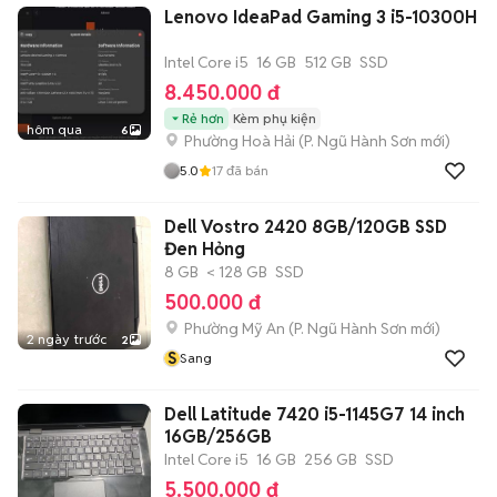
Lenovo IdeaPad Gaming 3 i5-10300H
Intel Core i5
16 GB
512 GB
SSD
8.450.000 đ
Rẻ hơn
Kèm phụ kiện
hôm qua
6
Phường Hoà Hải
(
P. Ngũ Hành Sơn
mới)
5.0
17
đã bán
Dell Vostro 2420 8GB/120GB SSD
Đen Hỏng
8 GB
< 128 GB
SSD
500.000 đ
Phường Mỹ An
(
P. Ngũ Hành Sơn
mới)
2 ngày trước
2
S
Sang
Dell Latitude 7420 i5-1145G7 14 inch
16GB/256GB
Intel Core i5
16 GB
256 GB
SSD
5.500.000 đ