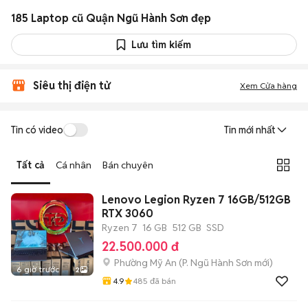
185 Laptop cũ Quận Ngũ Hành Sơn đẹp
Lưu tìm kiếm
Siêu thị điện tử
Xem Cửa hàng
Tin có video
Tin mới nhất
Tất cả
Cá nhân
Bán chuyên
Lenovo Legion Ryzen 7 16GB/512GB
RTX 3060
Ryzen 7
16 GB
512 GB
SSD
22.500.000 đ
Phường Mỹ An
(
P. Ngũ Hành Sơn
mới)
6 giờ trước
2
4.9
485
đã bán