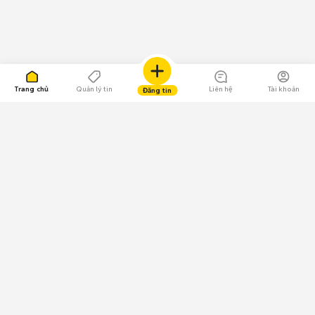
Trang chủ
Quản lý tin
Liên hệ
Tài khoản
Đăng tin
109.000 Bình chọn
Tải ứng dụng Chợ Tốt
Về Chợ Tốt
Quy chế sàn
Chính sách bảo mật
Giải quyết tranh chấp
CÔNG TY TNHH CHỢ TỐT - Người đại diện theo pháp luật:
Nguyễn Trọng Tấn; GPDKKD: 0312120782 do Sở KH & ĐT TP.HCM cấp ngày