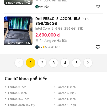
Phường An Hải Bắc
3 ngày trước
4
My Trần
Dell E5540 i5-4200U 15.6 inch
8GB/256GB
Intel Core i5
8 GB
256 GB
SSD
2.600.000 đ
Phường An Hải Bắc
3 ngày trước
5
4.7
584
đã bán
1
2
3
4
5
Các từ khóa phổ biến
Laptop 11 inch
Laptop 14 inch
Laptop 17 inch
Laptop 8 Triệu
Laptop 15.6 inch
Laptop 13 inch
Laptop Xách Tay Mỹ
Laptop 4 Triệu