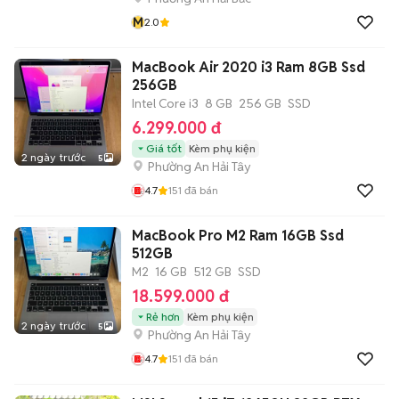
M
2.0
MacBook Air 2020 i3 Ram 8GB Ssd
256GB
Intel Core i3
8 GB
256 GB
SSD
6.299.000 đ
Giá tốt
Kèm phụ kiện
2 ngày trước
5
Phường An Hải Tây
4.7
151
đã bán
MacBook Pro M2 Ram 16GB Ssd
512GB
M2
16 GB
512 GB
SSD
18.599.000 đ
Rẻ hơn
Kèm phụ kiện
2 ngày trước
5
Phường An Hải Tây
4.7
151
đã bán