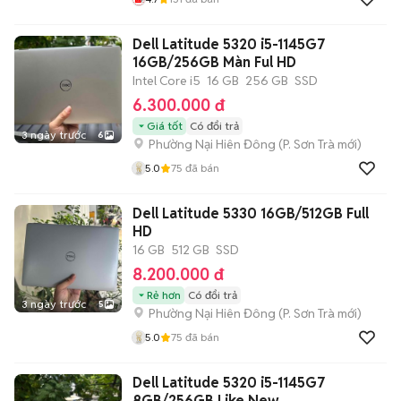
Dell Latitude 5320 i5-1145G7
16GB/256GB Màn Ful HD
Intel Core i5
16 GB
256 GB
SSD
6.300.000 đ
Giá tốt
Có đổi trả
3 ngày trước
6
Phường Nại Hiên Đông
(
P. Sơn Trà
mới)
5.0
75
đã bán
Dell Latitude 5330 16GB/512GB Full
HD
16 GB
512 GB
SSD
8.200.000 đ
Rẻ hơn
Có đổi trả
3 ngày trước
5
Phường Nại Hiên Đông
(
P. Sơn Trà
mới)
5.0
75
đã bán
Dell Latitude 5320 i5-1145G7
8GB/256GB Like New