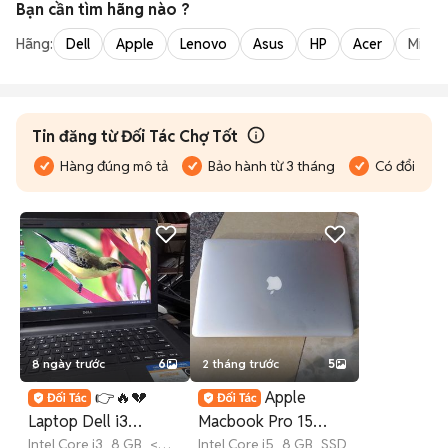
Bạn cần tìm
hãng
nào ?
Hãng:
Dell
Apple
Lenovo
Asus
HP
Acer
Micro
Tin đăng từ Đối Tác Chợ Tốt
Hàng đúng mô tả
Bảo hành từ 3 tháng
Có đổi trả
8 ngày trước
6
2 tháng trước
5
👉🔥💔
Apple
Laptop Dell i3
Macbook Pro 15
th6,ram D4 8gb/buz
Intel Core i3
8 GB
<
Retina A1398 Bạc
Intel Core i5
8 GB
SSD