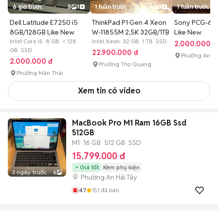
6 giờ trước
3
1
1 tuần trước
6
1
1 tuần trước
Dell Latitude E7250 i5
ThinkPad P1 Gen 4 Xeon
Sony PCG-613
8GB/128GB Like New
W-11855M 2,5K 32GB/1TB
Like New
Intel Core i5 8 GB < 128
Intel Xeon 32 GB 1 TB SSD
2.000.000 đ
GB SSD
22.900.000 đ
Phường An H
2.000.000 đ
Phường Thọ Quang
Phường Mân Thái
Xem tin có video
MacBook Pro M1 Ram 16GB Ssd
512GB
M1
16 GB
512 GB
SSD
15.799.000 đ
Giá tốt
Kèm phụ kiện
3 ngày trước
5
Phường An Hải Tây
4.7
151
đã bán