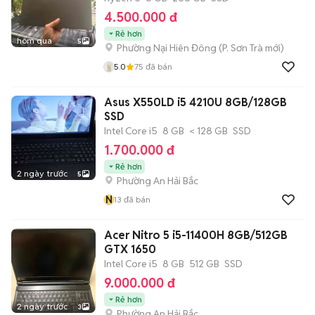
4.500.000 đ
Rẻ hơn
hôm qua
5
Phường Nại Hiên Đông
(
P. Sơn Trà
mới)
5.0
75
đã bán
Asus X550LD i5 4210U 8GB/128GB
SSD
Intel Core i5
8 GB
< 128 GB
SSD
1.700.000 đ
Rẻ hơn
2 ngày trước
5
Phường An Hải Bắc
N
13
đã bán
Acer Nitro 5 i5-11400H 8GB/512GB
GTX 1650
Intel Core i5
8 GB
512 GB
SSD
9.000.000 đ
Rẻ hơn
2 ngày trước
3
Phường An Hải Bắc