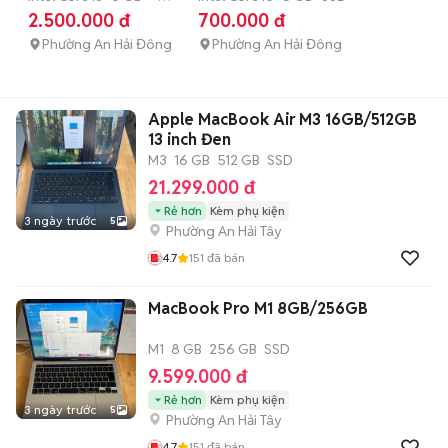
128 GB
SSD
2.500.000 đ
700.000 đ
2400,ssd 128g
Phường An Hải Đông
Phường An Hải Đông
Apple MacBook Air M3 16GB/512GB
13 inch Đen
M3
16 GB
512 GB
SSD
21.299.000 đ
Rẻ hơn
Kèm phụ kiện
3 ngày trước
5
Phường An Hải Tây
4.7
151
đã bán
MacBook Pro M1 8GB/256GB
M1
8 GB
256 GB
SSD
9.599.000 đ
Rẻ hơn
Kèm phụ kiện
3 ngày trước
5
Phường An Hải Tây
4.7
151
đã bán