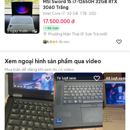
MSI Sword 15 i7-12650H 32GB RTX
3060 Trắng
Intel Core i7
32 GB
1 TB
SSD
17.500.000 đ
Rẻ hơn
3 ngày trước
3
Phường Mân Thái
(
P. Sơn Trà
mới)
5.0
8
đã bán
Xem ngoại hình sản phẩm qua video
Mua bán dễ dàng khi xem tin có video
76
lượt xem
48
lượt xem