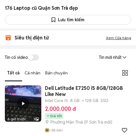
176 Laptop cũ Quận Sơn Trà đẹp
Lưu tìm kiếm
Siêu thị điện tử
Xem Cửa hàng
Tin có video
Tin mới nhất
Tất cả
Cá nhân
Bán chuyên
Dell Latitude E7250 i5 8GB/128GB
Like New
Intel Core i5
8 GB
< 128 GB
SSD
2.000.000 đ
Giá tốt
6 giờ trước
3
Phường Mân Thái
(
P. Sơn Trà
mới)
H
1
đã bán