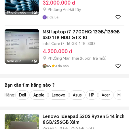
32.000.000 đ
Phường An Hải Tây
19 giờ trước
2
2
đã bán
MSI laptop i7-7700HQ 12GB/128GB
SSD 1TB HDD GTX 10
Intel Core i7
16 GB
1 TB
SSD
4.200.000 đ
Phường Mân Thái
(
P. Sơn Trà
mới)
hôm qua
6
4.9
3
đã bán
Bạn cần tìm
hãng
nào ?
Hãng:
Dell
Apple
Lenovo
Asus
HP
Acer
Micro
Lenovo Ideapad 530S Ryzen 5 14 inch
8GB/256GB Xám
Ryzen 5
8 GB
256 GB
SSD