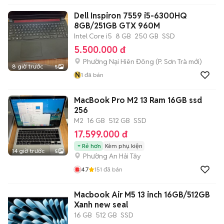
Dell Inspiron 7559 i5-6300HQ
8GB/251GB GTX 960M
Intel Core i5
8 GB
250 GB
SSD
5.500.000 đ
Phường Nại Hiên Đông
(
P. Sơn Trà
mới)
8 giờ trước
5
N
1
đã bán
MacBook Pro M2 13 Ram 16GB ssd
256
M2
16 GB
512 GB
SSD
17.599.000 đ
Rẻ hơn
Kèm phụ kiện
14 giờ trước
5
Phường An Hải Tây
4.7
151
đã bán
Macbook Air M5 13 inch 16GB/512GB
Xanh new seal
16 GB
512 GB
SSD