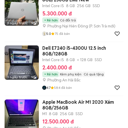
Intel Core i5
8 GB
256 GB
SSD
5.300.000 đ
Rẻ hơn
Có đổi trả
3 ngày trước
5
Phường Nại Hiên Đông
(
P. Sơn Trà
mới)
5.0
75
đã bán
Dell E7240 i5-4300U 12.5 inch
8GB/128GB
Intel Core i5
8 GB
< 128 GB
SSD
2.400.000 đ
Rẻ hơn
Kèm phụ kiện
Có quà tặng
3 ngày trước
5
Phường An Hải Bắc
4.7
584
đã bán
Apple MacBook Air M1 2020 Xám
8GB/256GB
M1
8 GB
256 GB
SSD
12.500.000 đ