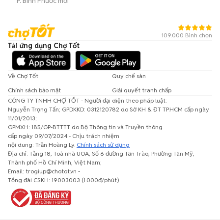
P. Bình Phước mới
109.000 Bình chọn
Tải ứng dụng Chợ Tốt
Về Chợ Tốt
Quy chế sàn
Chính sách bảo mật
Giải quyết tranh chấp
CÔNG TY TNHH CHỢ TỐT - Người đại diện theo pháp luật:
Nguyễn Trọng Tấn; GPDKKD: 0312120782 do Sở KH & ĐT TP.HCM cấp ngày
11/01/2013;
GPMXH: 185/GP-BTTTT do Bộ Thông tin và Truyền thông
cấp ngày 09/07/2024 - Chịu trách nhiệm
nội dung: Trần Hoàng Ly.
Chính sách sử dụng
Địa chỉ: Tầng 18, Toà nhà UOA, Số 6 đường Tân Trào, Phường Tân Mỹ,
Thành phố Hồ Chí Minh, Việt Nam;
Email: trogiup@chotot.vn -
Tổng đài CSKH: 19003003 (1.000đ/phút)