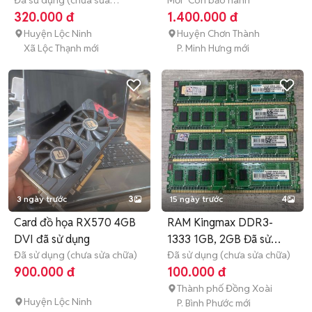
Đã sử dụng (chưa sửa
Mới
Còn bảo hành
chữa)
1 tháng
320.000 đ
1.400.000 đ
Huyện Lộc Ninh
Huyện Chơn Thành
Xã Lộc Thạnh mới
P. Minh Hưng mới
3 ngày trước
3
15 ngày trước
4
Card đồ họa RX570 4GB
RAM Kingmax DDR3-
DVI đã sử dụng
1333 1GB, 2GB Đã sử
Đã sử dụng (chưa sửa chữa)
dụng
Đã sử dụng (chưa sửa chữa)
900.000 đ
100.000 đ
Thành phố Đồng Xoài
Huyện Lộc Ninh
P. Bình Phước mới