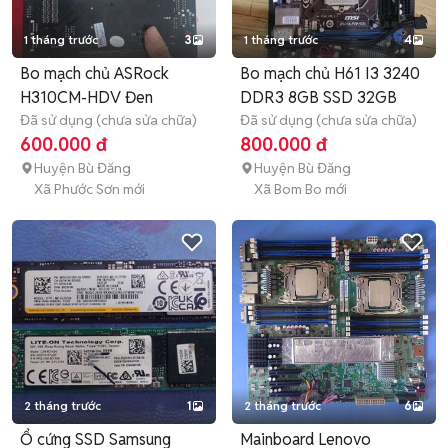
1 tháng trước
3
1 tháng trước
4
Bo mạch chủ ASRock
Bo mạch chủ H61 I3 3240
H310CM-HDV Đen
DDR3 8GB SSD 32GB
Đã sử dụng (chưa sửa chữa)
Đã sử dụng (chưa sửa chữa)
600.000 đ
800.000 đ
Huyện Bù Đăng
Huyện Bù Đăng
Xã Phước Sơn mới
Xã Bom Bo mới
2 tháng trước
1
2 tháng trước
6
Ổ cứng SSD Samsung
Mainboard Lenovo