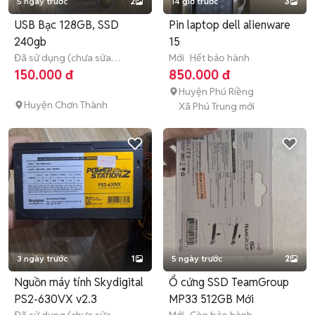
5 ngày trước
2
14 giờ trước
3
USB Bạc 128GB, SSD
Pin laptop dell alienware
240gb
15
Đã sử dụng (chưa sửa
Mới
Hết bảo hành
chữa)
>12 tháng
150.000 đ
850.000 đ
Huyện Phú Riềng
Huyện Chơn Thành
Xã Phú Trung mới
3 ngày trước
1
5 ngày trước
2
Nguồn máy tính Skydigital
Ổ cứng SSD TeamGroup
PS2-630VX v2.3
MP33 512GB Mới