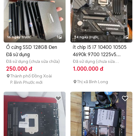
16 ngày trước
1
24 ngày trước
2
Ổ cứng SSD 128GB Đen
ít chip i5 i7 10400 10505
Đã sử dụng
4690k 9700 1225v5
Đã sử dụng (chưa sửa chữa)
1220v6
Đã sử dụng (chưa sửa
chữa)
Hết bảo hành
250.000 đ
1.000.000 đ
Thành phố Đồng Xoài
Thị xã Bình Long
P. Bình Phước mới