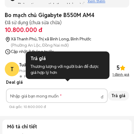
Xem thêm
Thông tin mang tính tham khảo và bạn không thể liên hệ
với người bán. Bạn hãy tham khảo thêm các tin đăng
Bo mạch chủ Gigabyte B550M AM4
tương tự khác dưới đây nhé!
Đã sử dụng (chưa sửa chữa)
10.800.000 đ
Xã Thanh Phú, Thị xã Bình Long, Bình Phước
(Phường An Lộc, Đồng Nai mới)
Cập nhật
3 tháng trước
Trả giá
Tuấn
Thương lượng với người bán để được 
5
T
Phản hồi:
--
19
Đã bán
giá hợp lý hơn
1
đánh giá
Hoạt động 1 tháng trước
Deal giá
Trả giá
Nhập giá bạn mong muốn
đ
Giá gốc:
10.800.000 đ
Mô tả chi tiết