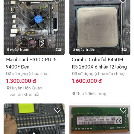
5 ngày trước
2
3 ngày trước
2
Mainboard H310 CPU I5-
Combo Colorful B450M
9400F Đen
R5 2600X 6 nhân 12 luồng
Đã sử dụng (chưa sửa
Đã sử dụng (chưa sửa chữa)
chữa)
Hết bảo hành
1.300.000 đ
1.600.000 đ
Huyện Hớn Quản
Thị xã Bình Long
Xã Tân Khai mới