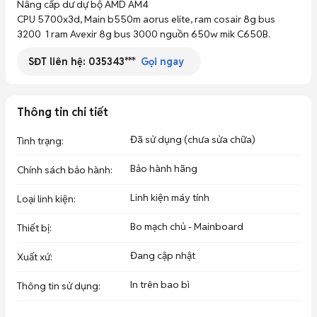
Nâng cấp dư dự bộ AMD AM4

CPU 5700x3d, Main b550m aorus elite, ram cosair 8g bus 
3200  1 ram Avexir 8g bus 3000 nguồn 650w mik C650B.
SĐT liên hệ:
035343***
Gọi ngay
Thông tin chi tiết
Đã sử dụng (chưa sửa chữa)
Tình trạng
:
Bảo hành hãng
Chính sách bảo hành
:
Linh kiện máy tính
Loại linh kiện
:
Bo mạch chủ - Mainboard
Thiết bị
:
Đang cập nhật
Xuất xứ
:
In trên bao bì
Thông tin sử dụng
: