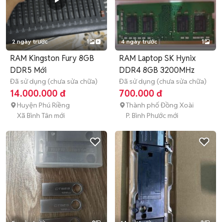
2 ngày trước
1
4 ngày trước
1
RAM Kingston Fury 8GB
RAM Laptop SK Hynix
DDR5 Mới
DDR4 8GB 3200MHz
Đã sử dụng (chưa sửa chữa)
Đã sử dụng (chưa sửa chữa)
14.000.000 đ
700.000 đ
Huyện Phú Riềng
Thành phố Đồng Xoài
Xã Bình Tân mới
P. Bình Phước mới