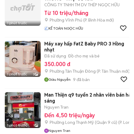
CÔNG TY TNHH TM DV THÉP NGỌC HỮU
Từ 10 triệu/tháng
Phường Vĩnh Phú
(
P. Bình Hòa
mới)
1 phút trước
KẾ TOÁN NGỌC HỮU
Máy xay hấp FatZ Baby PRO 3 Hồng
nhạt
Đã sử dụng
Đồ cho mẹ và bé
350.000 đ
Phường Tân Thuận Đông
(
P. Tân Thuận
mới)
1 phút trước
3
9
đã bán
Giàu Nguyễn
Man Thiện q9 tuyển 2 nhân viên bán hàn
sáng
Nguyen Tran
Đến 4,50 triệu/ngày
Phường Long Thạnh Mỹ (Quận 9 cũ)
(
P. Long
1 phút trước
1
Nguyen Tran