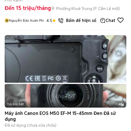
Phô Xanh
Đến 15 triệu/tháng
Phường Khuê Trung
(
P. Cẩm Lệ
mới)
n
4.5
7
đã bán
Bấm để hiện số
Chat
Nguyễn Bảo Xuân Phi
Tin nổi bật
4
Máy ảnh Canon EOS M50 EF-M 15-45mm Đen Đã sử
dụng
Đã sử dụng (chưa sửa chữa)