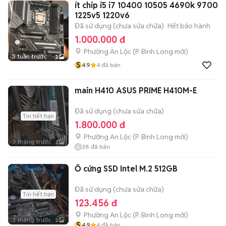
ít chip i5 i7 10400 10505 4690k 9700
1225v5 1220v6
Đã sử dụng (chưa sửa chữa)
Hết bảo hành
1.000.000 đ
Phường An Lộc
(
P. Bình Long
mới)
3 tuần trước
2
S
4.9
4
đã bán
main H410 ASUS PRIME H410M-E
Đã sử dụng (chưa sửa chữa)
Tin hết hạn
1.800.000 đ
Phường An Lộc
(
P. Bình Long
mới)
3 tháng trước
2
38
đã bán
Ổ cứng SSD Intel M.2 512GB
Đã sử dụng (chưa sửa chữa)
Tin hết hạn
123.456 đ
Phường An Lộc
(
P. Bình Long
mới)
3 tháng trước
2
S
4.9
4
đã bán