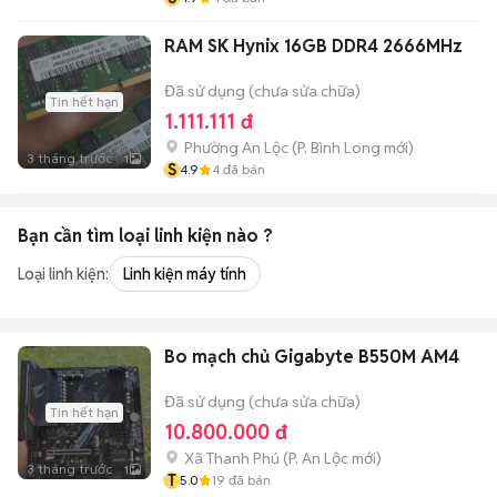
RAM SK Hynix 16GB DDR4 2666MHz
Đã sử dụng (chưa sửa chữa)
Tin hết hạn
1.111.111 đ
Phường An Lộc
(
P. Bình Long
mới)
3 tháng trước
1
S
4.9
4
đã bán
Bạn cần tìm
loại linh kiện
nào ?
Loại linh kiện:
Linh kiện máy tính
Bo mạch chủ Gigabyte B550M AM4
Đã sử dụng (chưa sửa chữa)
Tin hết hạn
10.800.000 đ
Xã Thanh Phú
(
P. An Lộc
mới)
3 tháng trước
1
T
5.0
19
đã bán