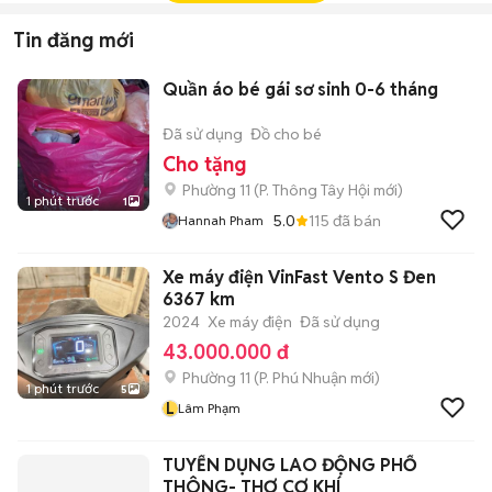
Tin đăng mới
Quần áo bé gái sơ sinh 0-6 tháng
Đã sử dụng
Đồ cho bé
Cho tặng
Phường 11
(
P. Thông Tây Hội
mới)
1 phút trước
1
5.0
115
đã bán
Hannah Pham
Xe máy điện VinFast Vento S Đen
6367 km
2024
Xe máy điện
Đã sử dụng
43.000.000 đ
Phường 11
(
P. Phú Nhuận
mới)
1 phút trước
5
L
Lâm Phạm
TUYỂN DỤNG LAO ĐỘNG PHỔ
THÔNG- THỢ CƠ KHÍ