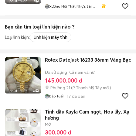
1 phút trước
1
Xưởng Nội Thất Nhựa Sài
Gòn
Bạn cần tìm
loại linh kiện
nào ?
Loại linh kiện:
Linh kiện máy tính
Rolex Datejust 16233 36mm Vàng Bạc
Đã sử dụng
Cả nam và nữ
145.000.000 đ
Phường 21
(
P. Thạnh Mỹ Tây
mới)
1 phút trước
6
17
đã bán
Bảo Tuấn
Tinh dầu Kayla Cam ngọt, Hoa lily, Xạ
hương
Mới
300.000 đ