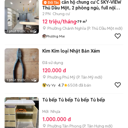
căn hộ chung cư C SKY-VIEW
Thủ Dầu Một, 2 phòng ngủ, full nội
thất
2 PN
Chung cư
12 triệu/tháng
79 m²
Phường Chánh Nghĩa
(
P. Thủ Dầu Một
mới)
1 phút trước
10
Phương Mai
Kìm Kim loại Nhật Bản Xám
Đã sử dụng
120.000 đ
Phường Phú Mỹ
(
P. Tân Mỹ
mới)
1 phút trước
5
V
4.7
6508
đã bán
Vy Vy
Tủ bếp Tủ bếp Tủ bếp Tủ bếp
Mới
Nhựa
1.000.000 đ
Phường Tân Phong
(
P. Tân Hưng
mới)