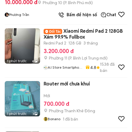
10.000.000 đ
Phường 10
(
P. Bình Phú
mới)
Bấm để hiện số
Chat
Phương Trần
Xiaomi Redmi Pad 2 128GB
Xám 99.9% Fullbox
Redmi Pad 2
128 GB
3 tháng
3.200.000 đ
Phường 11
(
P. Bình Lợi Trung
mới)
1 phút trước
6
1538
đã
4.8
A.i Store Smartphone
bán
& Accessories
Router mới chưa khui
Mới
700.000 đ
Phường Thanh Khê Đông
1 phút trước
3
B
1
đã bán
Bonano