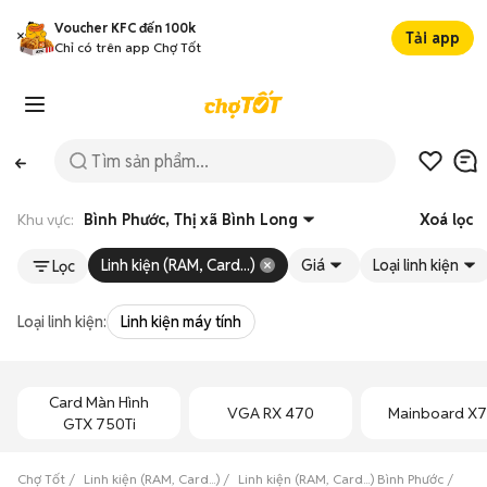
Voucher KFC đến 100k
Tải app
Chỉ có trên app Chợ Tốt
Khu vực:
Bình Phước, Thị xã Bình Long
Xoá lọc
Linh kiện (RAM, Card...)
Giá
Loại linh kiện
Lọc
Loại linh kiện:
Linh kiện máy tính
Card Màn Hình
VGA RX 470
Mainboard X
GTX 750Ti
Chợ Tốt
Linh kiện (RAM, Card...)
Linh kiện (RAM, Card...) Bình Phước
Linh