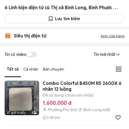
6 Linh kiện điện tử cũ Thị xã Bình Long, Bình Phước giá rẻ
Lưu tìm kiếm
Siêu thị điện tử
Xem Cửa hàng
Tin có video
Tin mới nhất
Tất cả
Cá nhân
Bán chuyên
Combo Colorful B450M R5 2600X 6
nhân 12 luồng
Đã sử dụng (chưa sửa chữa)
1.600.000 đ
Phường Phú Đức
(
P. Bình Long
mới)
21 giờ trước
2
3
đã bán