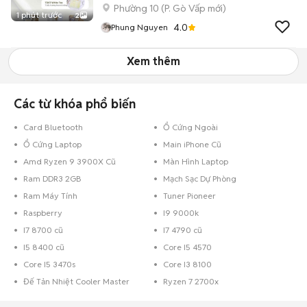
Phường 10
(
P. Gò Vấp
mới)
1 phút trước
2
4.0
Phung Nguyen
Xem thêm
Các từ khóa phổ biến
Card Bluetooth
Ổ Cứng Ngoài
Ổ Cứng Laptop
Main iPhone Cũ
Amd Ryzen 9 3900X Cũ
Màn Hình Laptop
Ram DDR3 2GB
Mạch Sạc Dự Phòng
Ram Máy Tính
Tuner Pioneer
Raspberry
I9 9000k
I7 8700 cũ
I7 4790 cũ
I5 8400 cũ
Core I5 4570
Core I5 3470s
Core I3 8100
Đế Tản Nhiệt Cooler Master
Ryzen 7 2700x