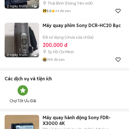
Thái Bình
(
Hưng Yên
mới)
2 ngày trước
5
H
5.0
34
đã bán
Máy quay phim Sony DCR-HC20 Bạc
Đã sử dụng (chưa sửa chữa)
200.000 đ
Tp Hồ Chí Minh
2 ngày trước
3
788
đã bán
Các dịch vụ và tiện ích
Chợ Tốt Ưu Đãi
Máy quay hành động Sony FDR-
X3000 4K