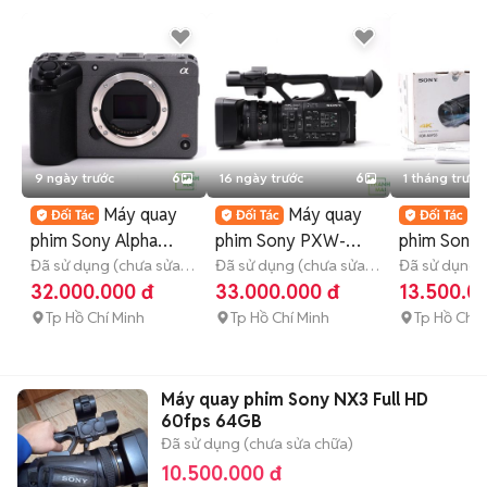
9 ngày trước
6
16 ngày trước
6
1 tháng trước
Máy quay
Máy quay
M
phim Sony Alpha
phim Sony PXW-
phim Sony
Cinema Line ILME-
Đã sử dụng (chưa sửa
Z190V Đen
Đã sử dụng (chưa sửa
FDR-AXP55
Đã sử dụng 
chữa)
4-6 tháng
chữa)
4-6 tháng
chữa)
3 thá
32.000.000 đ
33.000.000 đ
13.500.0
FX30 Đen
97%
Tp Hồ Chí Minh
Tp Hồ Chí Minh
Tp Hồ Chí 
Máy quay phim Sony NX3 Full HD
60fps 64GB
Đã sử dụng (chưa sửa chữa)
10.500.000 đ