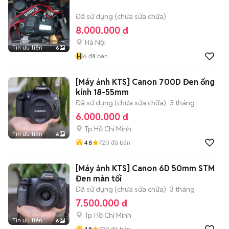
Đã sử dụng (chưa sửa chữa)
8.000.000 đ
Hà Nội
Tin ưu tiên
6
H
6
đã bán
[Máy ảnh KTS] Canon 700D Đen ống
kính 18-55mm
Đã sử dụng (chưa sửa chữa)
3 tháng
6.000.000 đ
Tp Hồ Chí Minh
Tin ưu tiên
6
4.8
720
đã bán
[Máy ảnh KTS] Canon 6D 50mm STM
Đen màn tối
Đã sử dụng (chưa sửa chữa)
3 tháng
7.500.000 đ
Tp Hồ Chí Minh
Tin ưu tiên
6
4.8
720
đã bán