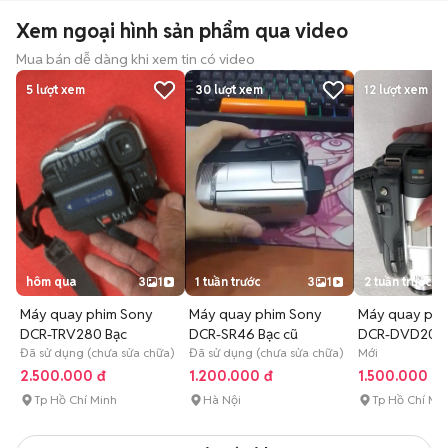
Xem ngoại hình sản phẩm qua video
Mua bán dễ dàng khi xem tin có video
5
lượt xem
30
lượt xem
12
lượt xem
hôm qua
3
1
1 tuần trước
3
1
2 tuần trước
Máy quay phim Sony
Máy quay phim Sony
Máy quay phi
DCR-TRV280 Bạc
DCR-SR46 Bạc cũ
DCR-DVD201 B
Đã sử dụng (chưa sửa chữa)
Đã sử dụng (chưa sửa chữa)
Mới
2.500.000 đ
1.200.000 đ
1.500.000 đ
Tp Hồ Chí Minh
Hà Nội
Tp Hồ Chí Mi