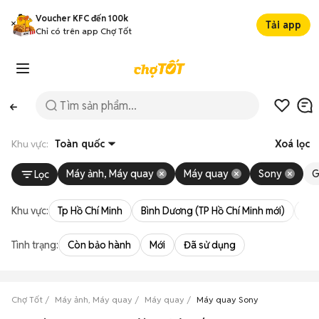
Voucher KFC đến 100k
Tải app
Chỉ có trên app Chợ Tốt
Khu vực:
Toàn quốc
Xoá lọc
Máy ảnh, Máy quay
Máy quay
Sony
G
Lọc
Khu vực:
Tp Hồ Chí Minh
Bình Dương (TP Hồ Chí Minh mới)
Bà 
Tình trạng:
Còn bảo hành
Mới
Đã sử dụng
Chợ Tốt
Máy ảnh, Máy quay
Máy quay
Máy quay Sony