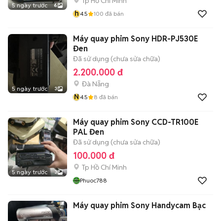
Tp Hồ Chí Minh
5 ngày trước
6
h
4.5
100
đã bán
Máy quay phim Sony HDR-PJ530E
Đen
Đã sử dụng (chưa sửa chữa)
2.200.000 đ
Đà Nẵng
5 ngày trước
3
N
4.5
8
đã bán
Máy quay phim Sony CCD-TR100E
PAL Đen
Đã sử dụng (chưa sửa chữa)
100.000 đ
Tp Hồ Chí Minh
5 ngày trước
3
Phuoc788
Máy quay phim Sony Handycam Bạc