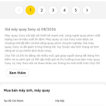
1
2
3
4
5
Giá máy quay Sony cũ 08/2026
Máy quay Sony nổi bật với thiết kế mạnh mẽ, công nghệ quay phim chất
lượng cao và hiệu suất ổn định. Máy quay cũ của Sony luôn được ưa
chuộng nhờ độ bền và khả năng quay phim chuyên nghiệp. Giá máy
quay Sony cũ đã giảm trong tháng 08, tùy thuộc vào tình trạng và tính
năng sẽ có sự chênh lệch khác nhau.
Chợ Tốt có 215 tin đăng với nhiều mức giá giúp người dùng dễ dàng tìm
kiếm và so sánh giá cả. Để cập nhật giá và thị trường mua bán máy quay
Sony cũ, hãy theo dõi và tham khảo các thông tin mới nhất trên Chợ Tốt.
Top 5 tỉnh thành có nhiều tin mua bán máy quay Sony nhất
Xem thêm
Tỉnh thành
Số lượng tin đăng
Máy quay Sony Tp Hồ Chí Minh
125
Mua bán máy ảnh, máy quay
Máy quay Sony Hà Nội
43
Tp Hồ Chí Minh
Hà Nội
Máy quay Sony Vĩnh Long
10