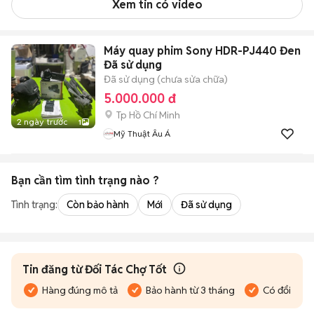
Xem tin có video
Máy quay phim Sony HDR-PJ440 Đen
Đã sử dụng
Đã sử dụng (chưa sửa chữa)
5.000.000 đ
Tp Hồ Chí Minh
2 ngày trước
1
Mỹ Thuật Âu Á
Bạn cần tìm
tình trạng
nào ?
Tình trạng:
Còn bảo hành
Mới
Đã sử dụng
Tin đăng từ Đối Tác Chợ Tốt
Hàng đúng mô tả
Bảo hành từ 3 tháng
Có đổi trả