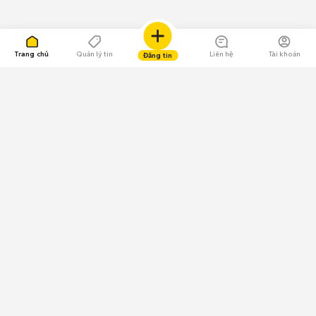
Trang chủ
Quản lý tin
Liên hệ
Tài khoản
Đăng tin
109.000 Bình chọn
Tải ứng dụng Chợ Tốt
Về Chợ Tốt
Quy chế sàn
Chính sách bảo mật
Giải quyết tranh chấp
CÔNG TY TNHH CHỢ TỐT - Người đại diện theo pháp luật:
Nguyễn Trọng Tấn; GPDKKD: 0312120782 do Sở KH & ĐT TP.HCM cấp ngày