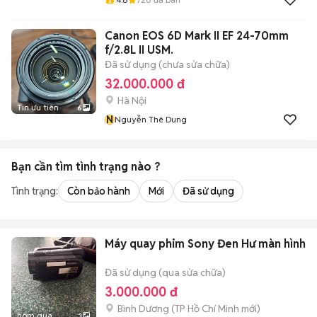
Canon EOS 6D Mark II EF 24-70mm
f/2.8L II USM.
Đã sử dụng (chưa sửa chữa)
32.000.000 đ
Hà Nội
Tin ưu tiên
6
N
Nguyễn Thê Dung
Bạn cần tìm
tình trạng
nào ?
Tình trạng:
Còn bảo hành
Mới
Đã sử dụng
Máy quay phim Sony Đen Hư màn hình
Đã sử dụng (qua sửa chữa)
3.000.000 đ
Bình Dương
(
TP Hồ Chí Minh
mới)
hôm qua
3