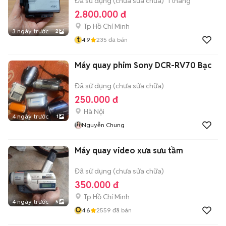
Đã sử dụng (chưa sửa chữa)
1 tháng
2.800.000 đ
Tp Hồ Chí Minh
3 ngày trước
2
t
4.9
235
đã bán
Máy quay phim Sony DCR-RV70 Bạc
Đã sử dụng (chưa sửa chữa)
250.000 đ
Hà Nội
4 ngày trước
1
Nguyễn Chung
Máy quay video xưa sưu tầm
Đã sử dụng (chưa sửa chữa)
350.000 đ
Tp Hồ Chí Minh
4 ngày trước
5
Ô
4.6
2559
đã bán