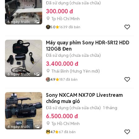
Đã sử dụng (chưa sửa chữa)
300.000 đ
Tp Hồ Chí Minh
6 ngày trước
3
5.0
1639
đã bán
Máy quay phim Sony HDR-SR12 HDD
120GB Đen
Đã sử dụng (chưa sửa chữa)
3.400.000 đ
Thái Bình
(
Hưng Yên
mới)
6 ngày trước
5
4.9
187
đã bán
Sony NXCAM NX70P Livestream
chống mưa gió
Đã sử dụng (chưa sửa chữa)
1 tháng
6.500.000 đ
Tp Hồ Chí Minh
6 ngày trước
1
M
4.7
67
đã bán