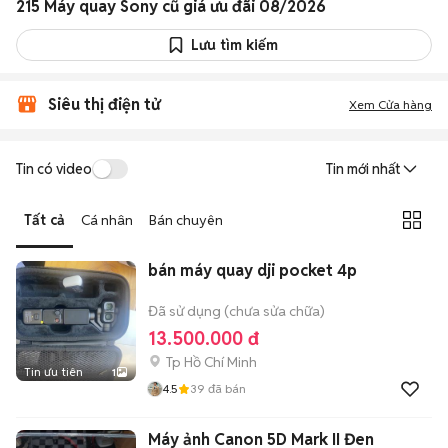
215 Máy quay Sony cũ giá ưu đãi 08/2026
Lưu tìm kiếm
Siêu thị điện tử
Xem Cửa hàng
Tin có video
Tin mới nhất
Tất cả
Cá nhân
Bán chuyên
bán máy quay dji pocket 4p
Đã sử dụng (chưa sửa chữa)
13.500.000 đ
Tp Hồ Chí Minh
Tin ưu tiên
1
4.5
39
đã bán
Máy ảnh Canon 5D Mark II Đen