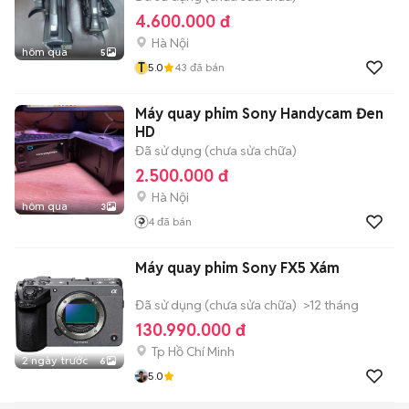
4.600.000 đ
Hà Nội
hôm qua
5
T
5.0
43
đã bán
Máy quay phim Sony Handycam Đen
HD
Đã sử dụng (chưa sửa chữa)
2.500.000 đ
Hà Nội
hôm qua
3
4
đã bán
Máy quay phim Sony FX5 Xám
Đã sử dụng (chưa sửa chữa)
>12 tháng
130.990.000 đ
Tp Hồ Chí Minh
2 ngày trước
6
5.0