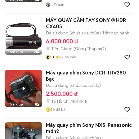
1
đã bán
MÁY QUAY CẦM TAY SONY ® HDR
CX405
Đã sử dụng (chưa sửa chữa)
Hết bảo hành
6.000.000 đ
Tiền Giang
(
Đồng Tháp
mới)
hôm qua
2
p
5.0
22
đã bán
Máy quay phim Sony DCR-TRV280
Bạc
Đã sử dụng (chưa sửa chữa)
2.500.000 đ
Tp Hồ Chí Minh
5
hôm qua
3
T
20
đã bán
Máy quay phim Sony NX5 .Panasonic
mdh2
Đã sử dụng (chưa sửa chữa)