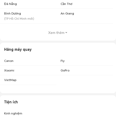
Đà Nẵng
Máy quay Sony Đà Nẵng
Cần Thơ
8
Máy quay Sony Bình Dương
5
Bình Dương
An Giang
(
TP Hồ Chí Minh
mới)
Lưu ý:
Mức giá được tổng hợp từ các tin đăng trên Chợ Tốt, chỉ mang tính
chất tham khảo.
Chợ Tốt - Nơi mua bán máy quay Sony cũ giá tốt nhất!
Xem thêm
Hãng máy quay
Canon
Fly
Xiaomi
GoPro
VietMap
Tiện ích
Kinh nghiệm