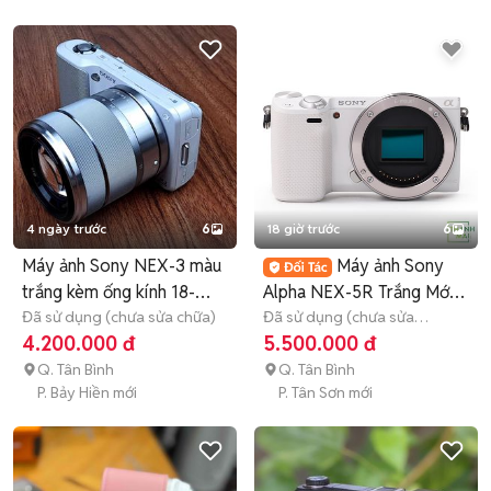
4 ngày trước
6
18 giờ trước
6
Máy ảnh Sony NEX-3 màu
Máy ảnh Sony
trắng kèm ống kính 18-
Alpha NEX-5R Trắng Mới
55mm
Đã sử dụng (chưa sửa chữa)
97%
Đã sử dụng (chưa sửa
chữa)
3 tháng
4.200.000 đ
5.500.000 đ
Q. Tân Bình
Q. Tân Bình
P. Bảy Hiền mới
P. Tân Sơn mới