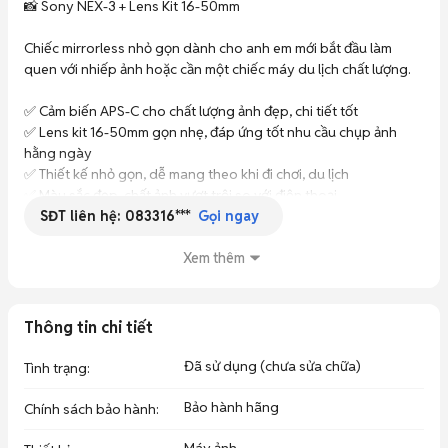
📸 Sony NEX-3 + Lens Kit 16-50mm

Chiếc mirrorless nhỏ gọn dành cho anh em mới bắt đầu làm 
quen với nhiếp ảnh hoặc cần một chiếc máy du lịch chất lượng.

✅ Cảm biến APS-C cho chất lượng ảnh đẹp, chi tiết tốt

✅ Lens kit 16-50mm gọn nhẹ, đáp ứng tốt nhu cầu chụp ảnh 
hằng ngày

✅ Thiết kế nhỏ gọn, dễ mang theo khi đi chơi, du lịch

✅ Màu sắc đẹp, chất ảnh vượt trội so với điện thoại

SĐT liên hệ:
083316***
✅ Màn hình lật tiện lợi cho nhiều góc chụp

Gọi ngay
✅ Phù hợp cho người mới tập chụp ảnh và gia đình lưu giữ 
khoảnh khắc

Xem thêm
✨ Ngoại hình đẹp, sử dụng giữ gìn

✨ Máy hoạt động ổn định, đầy đủ chức năng

Thông tin chi tiết
📦 Kèm lens kit 16-50mm và phụ kiện cơ bản
Đã sử dụng (chưa sửa chữa)
Tình trạng
:
Bảo hành hãng
Chính sách bảo hành
: