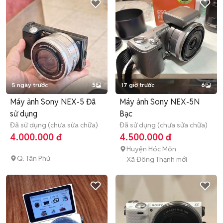
5 ngày trước
5
17 giờ trước
6
Máy ảnh Sony NEX-5 Đã
Máy ảnh Sony NEX-5N
sử dụng
Bạc
Đã sử dụng (chưa sửa chữa)
Đã sử dụng (chưa sửa chữa)
4.000.000 đ
4.500.000 đ
Huyện Hóc Môn
Q. Tân Phú
Xã Đông Thạnh mới