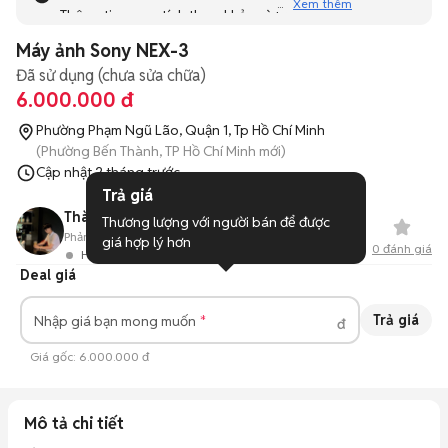
Xem thêm
Thông tin mang tính tham khảo và bạn không thể liên hệ
với người bán. Bạn hãy tham khảo thêm các tin đăng
Máy ảnh Sony NEX-3
tương tự khác dưới đây nhé!
Đã sử dụng (chưa sửa chữa)
6.000.000 đ
Phường Phạm Ngũ Lão, Quận 1, Tp Hồ Chí Minh
(Phường Bến Thành, TP Hồ Chí Minh mới)
Cập nhật
2 tháng trước
Trả giá
Thành Công
Thương lượng với người bán để được 
Phản hồi:
90%
0
Đã bán
giá hợp lý hơn
0
đánh giá
Hoạt động 14 ngày trước
Deal giá
Trả giá
Nhập giá bạn mong muốn
đ
Giá gốc:
6.000.000 đ
Mô tả chi tiết