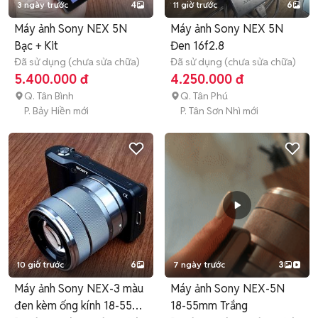
3 ngày trước
4
11 giờ trước
6
Máy ảnh Sony NEX 5N
Máy ảnh Sony NEX 5N
Bạc + Kit
Đen 16f2.8
Đã sử dụng (chưa sửa chữa)
Đã sử dụng (chưa sửa chữa)
5.400.000 đ
4.250.000 đ
Q. Tân Bình
Q. Tân Phú
P. Bảy Hiền mới
P. Tân Sơn Nhì mới
10 giờ trước
6
7 ngày trước
3
Máy ảnh Sony NEX-3 màu
Máy ảnh Sony NEX-5N
đen kèm ống kính 18-55
18-55mm Trắng