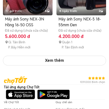
17 giờ trước
6
8 ngày trước
2
Máy ảnh Sony NEX-3N
Máy ảnh Sony NEX-5 18-
Hồng 16-50 OSS
55mm Đen
Đã sử dụng (chưa sửa chữa)
Đã sử dụng (chưa sửa chữa)
5.600.000 đ
4.200.000 đ
Q. Tân Bình
Quận 1
P. Bảy Hiền mới
P. Tân Định mới
Xem thêm
109.000 Bình chọn
Tải ứng dụng Chợ Tốt
Về Chợ Tốt
Quy chế sàn