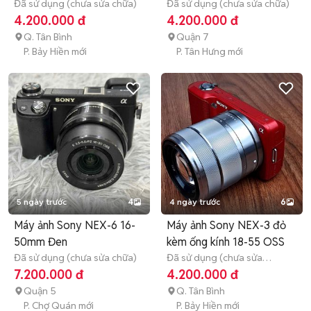
OSS
Đã sử dụng (chưa sửa chữa)
Đã sử dụng (chưa sửa chữa)
4.200.000 đ
4.200.000 đ
Q. Tân Bình
Quận 7
P. Bảy Hiền mới
P. Tân Hưng mới
5 ngày trước
4
4 ngày trước
6
Máy ảnh Sony NEX-6 16-
Máy ảnh Sony NEX-3 đỏ
50mm Đen
kèm ống kính 18-55 OSS
Đã sử dụng (chưa sửa chữa)
Đã sử dụng (chưa sửa
chữa)
1 tháng
7.200.000 đ
4.200.000 đ
Quận 5
Q. Tân Bình
P. Chợ Quán mới
P. Bảy Hiền mới