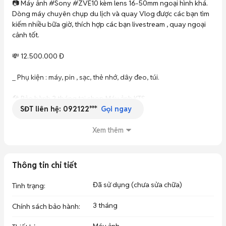
📷 Máy ảnh #Sony #ZVE10 kèm lens 16-50mm ngoại hình khá. 
Dòng máy chuyên chụp du lịch và quay Vlog được các bạn tìm 
kiếm nhiều bữa giờ, thích hợp các bạn livestream , quay ngoại 
cảnh tốt.

💸 12.500.000 Đ

_ Phụ kiện : máy, pin , sạc, thẻ nhớ, dây đeo, túi.

🛠 Bảo hành 3 tháng tại shop Máy ảnh KTS.

SĐT liên hệ:
092122***
🛠 Hỗ trợ sửa chữa sau thời hạn bảo hành.

Gọi ngay
✈️Ship COD dành cho các bạn ở xa.

Xem thêm
✍️HỖ Trợ thanh toán:

👉 Quẹt thẻ Visa, ATM, Master Card…

👉 Trả góp qua Thẻ tín dụng

Thông tin chi tiết
👉 Trả góp tài chính qua HDSaison.

Đã sử dụng (chưa sửa chữa)
Tình trạng
:
🏤 Số nhà P14 đường Cư Xá Phú Lâm A P12 Q6 TPHCM (Nhà hẻm 
lớn ô tô vào được)

3 tháng
Chính sách bảo hành
:
>>> Bên Máy ảnh KTS có nhiều dòng máy dành cho các bạn 