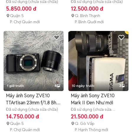
Đã sử dụng (chưa sửa chữa)
Đã sử dụng (chưa sửa chữa)
5.850.000 đ
12.500.000 đ
Quận 5
Q. Bình Thạnh
P. Chợ Quán mới
P. Bình Quới mới
1 giờ trước
4
10 ngày trước
3
Máy ảnh Sony ZVE10
Máy ảnh Sony ZVE10
TTArtisan 23mm f/1.8 Bh
Mark II Đen Như mới
4/2028
Đã sử dụng (chưa sửa chữa)
Đã sử dụng (chưa sửa
chữa)
>12 tháng
14.750.000 đ
21.500.000 đ
Quận 5
Q. Gò Vấp
P. Chợ Quán mới
P. Hạnh Thông mới