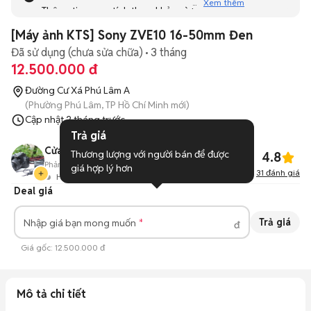
Xem thêm
Thông tin mang tính tham khảo và bạn không thể liên hệ
với người bán. Bạn hãy tham khảo thêm các tin đăng
[Máy ảnh KTS] Sony ZVE10 16-50mm Đen
tương tự khác dưới đây nhé!
Đã sử dụng (chưa sửa chữa)
3 tháng
12.500.000 đ
Đường Cư Xá Phú Lâm A
(Phường Phú Lâm, TP Hồ Chí Minh mới)
Cập nhật
2 tháng trước
Trả giá
Cửa hàng Máy ảnh KTS
Thương lượng với người bán để được 
4.8
Phản hồi:
88%
720
Đã bán
giá hợp lý hơn
31
đánh giá
Hoạt động 4 giờ trước
Deal giá
Trả giá
Nhập giá bạn mong muốn
đ
Giá gốc:
12.500.000 đ
Mô tả chi tiết