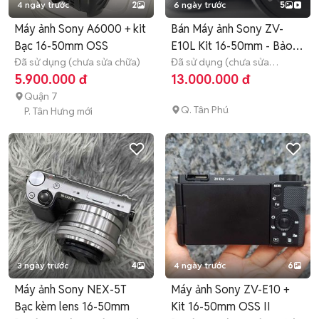
4 ngày trước
2
6 ngày trước
5
Máy ảnh Sony A6000 + kit
Bán Máy ảnh Sony ZV-
Bạc 16-50mm OSS
E10L Kit 16-50mm - Bảo
Đã sử dụng (chưa sửa chữa)
hành
Đã sử dụng (chưa sửa
chữa)
>12 tháng
5.900.000 đ
13.000.000 đ
Quận 7
Q. Tân Phú
P. Tân Hưng mới
3 ngày trước
4
4 ngày trước
6
Máy ảnh Sony NEX-5T
Máy ảnh Sony ZV-E10 +
Bạc kèm lens 16-50mm
Kit 16-50mm OSS II