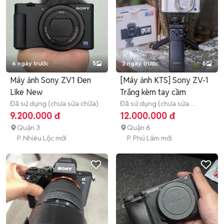
6 ngày trước
5
2 ngày trước
6
Máy ảnh Sony ZV1 Đen
[Máy ảnh KTS] Sony ZV-1
Like New
Trắng kèm tay cầm
Đã sử dụng (chưa sửa chữa)
Đã sử dụng (chưa sửa
chữa)
3 tháng
9.200.000 đ
12.000.000 đ
Quận 3
Quận 6
P. Nhiêu Lộc mới
P. Phú Lâm mới