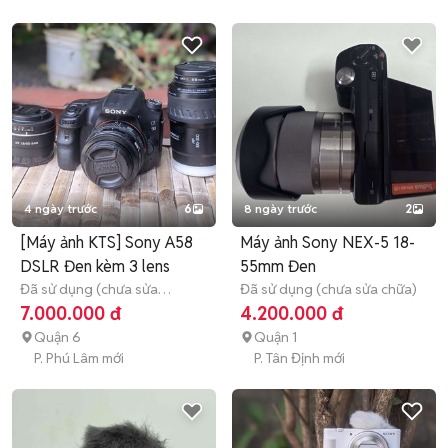
4 ngày trước
6
8 ngày trước
2
[Máy ảnh KTS] Sony A58
Máy ảnh Sony NEX-5 18-
DSLR Đen kèm 3 lens
55mm Đen
Đã sử dụng (chưa sửa
Đã sử dụng (chưa sửa chữa)
chữa)
3 tháng
7.000.000 đ
4.200.000 đ
Quận 6
Quận 1
P. Phú Lâm mới
P. Tân Định mới