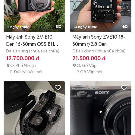
2 ngày trước
5
10 ngày trước
4
Máy ảnh Sony ZV-E10
Máy ảnh Sony ZVE10 18-
Đen 16-50mm OSS BH
50mm f/2.8 Đen
11.28
Đã sử dụng (chưa sửa chữa)
Đã sử dụng (chưa sửa chữa)
12.700.000 đ
21.500.000 đ
Q. Phú Nhuận
Q. Gò Vấp
P. Đức Nhuận mới
P. Gò Vấp mới