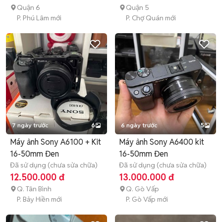
Quận 6
Quận 5
P. Phú Lâm mới
P. Chợ Quán mới
7 ngày trước
6
6 ngày trước
5
Máy ảnh Sony A6100 + Kit
Máy ảnh Sony A6400 kit
16-50mm Đen
16-50mm Đen
Đã sử dụng (chưa sửa chữa)
Đã sử dụng (chưa sửa chữa)
12.500.000 đ
13.000.000 đ
Q. Tân Bình
Q. Gò Vấp
P. Bảy Hiền mới
P. Gò Vấp mới