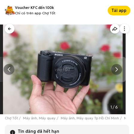
Voucher KFC đến 100k
Tải app
Chỉ có trên app Chợ Tốt
1
/
6
Chợ Tốt
Máy ảnh, Máy quay
Máy ảnh, Máy quay Tp Hồ Chí Minh
Máy ả
Tin đăng đã hết hạn