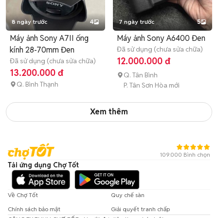
8 ngày trước
4
7 ngày trước
5
Máy ảnh Sony A7II ống
Máy ảnh Sony A6400 Đen
kính 28-70mm Đen
Đã sử dụng (chưa sửa chữa)
12.000.000 đ
Đã sử dụng (chưa sửa chữa)
13.200.000 đ
Q. Tân Bình
Q. Bình Thạnh
P. Tân Sơn Hòa mới
Xem thêm
109.000 Bình chọn
Tải ứng dụng Chợ Tốt
Về Chợ Tốt
Quy chế sàn
Chính sách bảo mật
Giải quyết tranh chấp