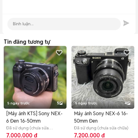
Tin đăng tương tự
5 ngày trước
5
5 ngày trước
4
[Máy ảnh KTS] Sony NEX-
Máy ảnh Sony NEX-6 16-
6 Đen 16-50mm
50mm Đen
Đã sử dụng (chưa sửa
Đã sử dụng (chưa sửa chữa)
chữa)
3 tháng
7.000.000 đ
7.200.000 đ