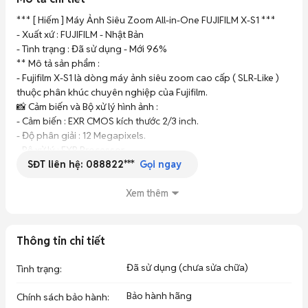
*** [ Hiếm ] Máy Ảnh Siêu Zoom All-in-One FUJIFILM X-S1 ***

- Xuất xứ : FUJIFILM - Nhật Bản

- Tình trạng : Đã sử dụng - Mới 96%

** Mô tả sản phẩm :

- Fujifilm X-S1 là dòng máy ảnh siêu zoom cao cấp ( SLR-Like ) 
thuộc phân khúc chuyên nghiệp của Fujifilm.

📸 Cảm biến và Bộ xử lý hình ảnh :

- Cảm biến : EXR CMOS kích thước 2/3 inch.

- Độ phân giải : 12 Megapixels.

- Bộ xử lý : EXR Processor.

SĐT liên hệ:
088822***
- Độ nhạy sáng (ISO) : Tự động, dải tiêu chuẩn từ 100 đến 3.200 
Gọi ngay
(mở rộng tối đa lên 12.800 với độ phân giải thấp hơn)

🔍 Ống kính và Lấy nét :

Xem thêm
- Ống kính : Fujinon tích hợp siêu zoom.

- Tiêu cự : 24 – 624 mm (tương đương định dạng 35mm), zoom 
quang học 26x.

Thông tin chi tiết
- Khẩu độ tối đa : f/2.8 (góc rộng) – f/5.6 (tele).

- Cấu tạo ống kính : 17 thấu kính chia làm 12 nhóm, bao gồm 4 
Đã sử dụng (chưa sửa chữa)
Tình trạng
:
thấu kính phi cầu và 2 thấu kính ED.

- Chống rung : Chống rung quang học dịch chuyển thấu kính 
Bảo hành hãng
Chính sách bảo hành
: