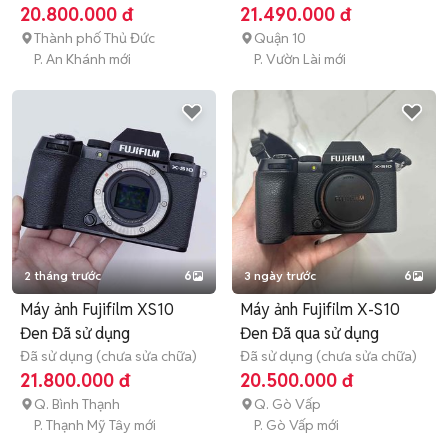
chữa)
Còn bảo hành
chữa)
3 tháng
20.800.000 đ
21.490.000 đ
Thành phố Thủ Đức
Quận 10
P. An Khánh mới
P. Vườn Lài mới
2 tháng trước
6
3 ngày trước
6
Máy ảnh Fujifilm XS10
Máy ảnh Fujifilm X-S10
Đen Đã sử dụng
Đen Đã qua sử dụng
Đã sử dụng (chưa sửa chữa)
Đã sử dụng (chưa sửa chữa)
21.800.000 đ
20.500.000 đ
Q. Bình Thạnh
Q. Gò Vấp
P. Thạnh Mỹ Tây mới
P. Gò Vấp mới