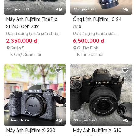
13 ngày trước
4
13 ngày trước
5
Máy ảnh Fujifilm FinePix
Ống kính Fujifilm 10 24
SL240 Đen 24x
đẹp
Đã sử dụng (chưa sửa chữa)
Đã sử dụng (chưa sửa
chữa)
3 tháng
2.350.000 đ
6.500.000 đ
Quận 5
Q. Tân Bình
P. Chợ Quán mới
P. Tân Sơn mới
1 tháng trước
4
22 ngày trước
4
Máy ảnh Fujifilm X-S20
Máy ảnh Fujifilm X-S10