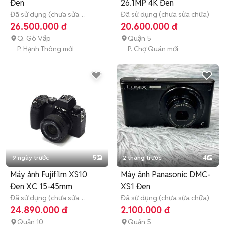
Đen
26.1MP 4K Đen
Đã sử dụng (chưa sửa
Đã sử dụng (chưa sửa chữa)
chữa)
Hết bảo hành
26.500.000 đ
20.600.000 đ
Q. Gò Vấp
Quận 5
P. Hạnh Thông mới
P. Chợ Quán mới
9 ngày trước
5
2 tháng trước
4
Máy ảnh Fujifilm XS10
Máy ảnh Panasonic DMC-
Đen XC 15-45mm
XS1 Đen
Đã sử dụng (chưa sửa
Đã sử dụng (chưa sửa chữa)
chữa)
3 tháng
24.890.000 đ
2.100.000 đ
Quận 10
Quận 5