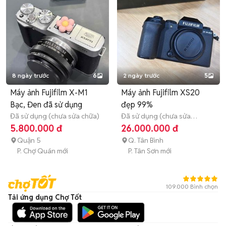
8 ngày trước
6
2 ngày trước
5
Máy ảnh Fujifilm X-M1
Máy ảnh Fujifilm XS20
Bạc, Đen đã sử dụng
đẹp 99%
Đã sử dụng (chưa sửa chữa)
Đã sử dụng (chưa sửa
chữa)
3 tháng
5.800.000 đ
26.000.000 đ
Quận 5
Q. Tân Bình
P. Chợ Quán mới
P. Tân Sơn mới
109.000 Bình chọn
Tải ứng dụng Chợ Tốt