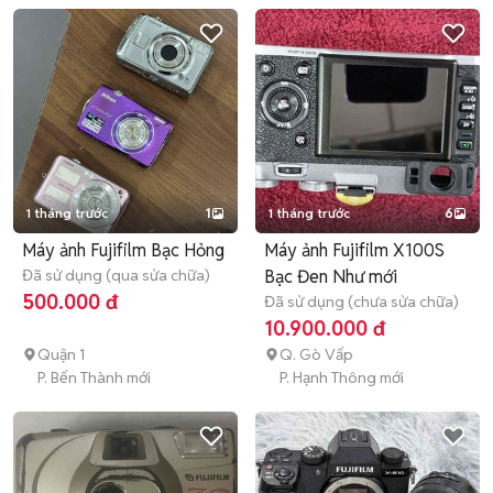
1 tháng trước
1
1 tháng trước
6
Máy ảnh Fujifilm Bạc Hỏng
Máy ảnh Fujifilm X100S
Đã sử dụng (qua sửa chữa)
Bạc Đen Như mới
500.000 đ
Đã sử dụng (chưa sửa chữa)
10.900.000 đ
Quận 1
Q. Gò Vấp
P. Bến Thành mới
P. Hạnh Thông mới