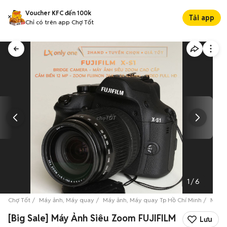
Voucher KFC đến 100k
Tải app
Chỉ có trên app Chợ Tốt
1
/
6
Chợ Tốt
Máy ảnh, Máy quay
Máy ảnh, Máy quay Tp Hồ Chí Minh
Máy ả
[Big Sale] Máy Ảnh Siêu Zoom FUJIFILM
Lưu