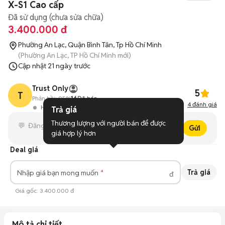
X-S1 Cao cấp
Đã sử dụng (chưa sửa chữa)
3.400.000 đ
Phường An Lạc, Quận Bình Tân, Tp Hồ Chí Minh
(Phường An Lạc, TP Hồ Chí Minh mới)
Cập nhật
21 ngày trước
Trust Only
5
T
Phản hồi:
95%
16
Đã bán
4
đánh giá
Hoạt động 17 phút trước
Trả giá
Thương lượng với người bán để được 
Gửi
giá hợp lý hơn
Deal giá
Trả giá
Nhập giá bạn mong muốn
đ
Giá gốc:
3.400.000 đ
Mô tả chi tiết