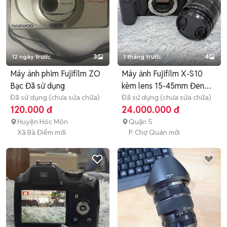
12 ngày trước
3
1 tháng trước
4
Máy ảnh phim Fujifilm ZO
Máy ảnh Fujifilm X-S10
Bạc Đã sử dụng
kèm lens 15-45mm Đen
Đã sử dụng (chưa sửa chữa)
99%
Đã sử dụng (chưa sửa chữa)
120.000 đ
24.000.000 đ
Huyện Hóc Môn
Quận 5
Xã Bà Điểm mới
P. Chợ Quán mới