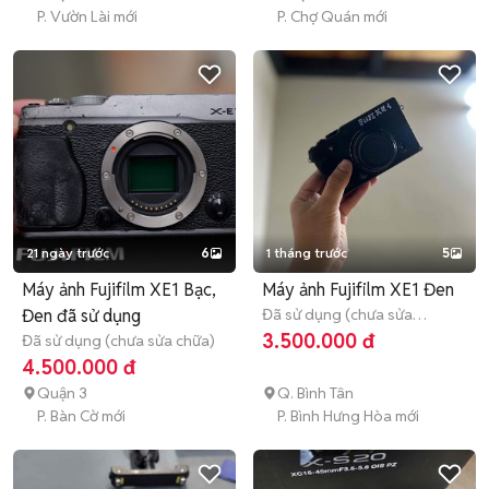
P. Vườn Lài mới
P. Chợ Quán mới
21 ngày trước
6
1 tháng trước
5
Máy ảnh Fujifilm XE1 Bạc,
Máy ảnh Fujifilm XE1 Đen
Đen đã sử dụng
Đã sử dụng (chưa sửa
chữa)
Hết bảo hành
3.500.000 đ
Đã sử dụng (chưa sửa chữa)
4.500.000 đ
Quận 3
Q. Bình Tân
P. Bàn Cờ mới
P. Bình Hưng Hòa mới