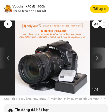
Voucher KFC đến 100k
Tải app
Chỉ có trên app Chợ Tốt
1
/
6
Chợ Tốt
Máy ảnh, Máy quay
Máy ảnh, Máy quay Tp Hồ Chí Minh
Máy ả
Tin đăng đã hết hạn