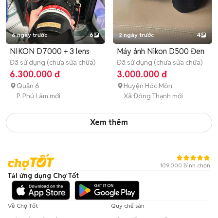
6 ngày trước
6
2 ngày trước
4
NIKON D7000 + 3 lens
Máy ảnh Nikon D500 Đen
Đã sử dụng (chưa sửa chữa)
Đã sử dụng (chưa sửa chữa)
6.300.000 đ
3.000.000 đ
Quận 6
Huyện Hóc Môn
P. Phú Lâm mới
Xã Đông Thạnh mới
Xem thêm
109.000 Bình chọn
Tải ứng dụng Chợ Tốt
Về Chợ Tốt
Quy chế sàn