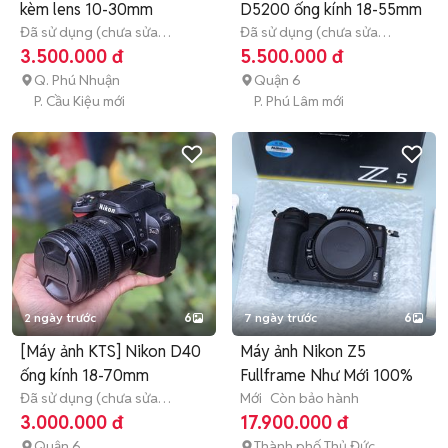
kèm lens 10-30mm
D5200 ống kính 18-55mm
Đã sử dụng (chưa sửa
Đã sử dụng (chưa sửa
chữa)
Hết bảo hành
chữa)
3 tháng
3.500.000 đ
5.500.000 đ
Q. Phú Nhuận
Quận 6
P. Cầu Kiệu mới
P. Phú Lâm mới
2 ngày trước
6
7 ngày trước
6
[Máy ảnh KTS] Nikon D40
Máy ảnh Nikon Z5
ống kính 18-70mm
Fullframe Như Mới 100%
Đã sử dụng (chưa sửa
Mới
Còn bảo hành
chữa)
3 tháng
3.000.000 đ
17.900.000 đ
Quận 6
Thành phố Thủ Đức