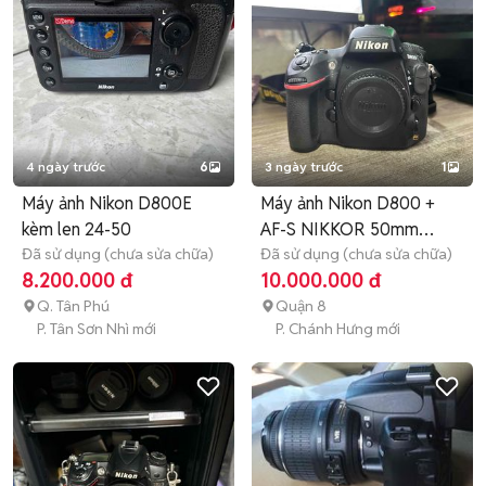
4 ngày trước
6
3 ngày trước
1
Máy ảnh Nikon D800E
Máy ảnh Nikon D800 +
kèm len 24-50
AF-S NIKKOR 50mm
Đã sử dụng (chưa sửa chữa)
f1.8G SE
Đã sử dụng (chưa sửa chữa)
8.200.000 đ
10.000.000 đ
Q. Tân Phú
Quận 8
P. Tân Sơn Nhì mới
P. Chánh Hưng mới