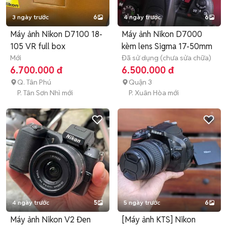
3 ngày trước
6
4 ngày trước
6
Máy ảnh Nikon D7100 18-
Máy ảnh Nikon D7000
105 VR full box
kèm lens Sigma 17-50mm
Mới
Đã sử dụng (chưa sửa chữa)
6.700.000 đ
6.500.000 đ
Q. Tân Phú
Quận 3
P. Tân Sơn Nhì mới
P. Xuân Hòa mới
4 ngày trước
5
5 ngày trước
6
Máy ảnh Nikon V2 Đen
[Máy ảnh KTS] Nikon