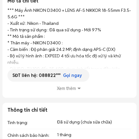
Mô tả chi tiết
*** Máy Ảnh NIKON D3400 + LENS AF-S NIKKOR 18-55mm F3.5-
5.6G ***

- Xuất xứ : Nikon - Thailand

- Tình trạng sử dụng : Đã qua sữ dụng - Mới 97%

** Mô tả sản phẩm :

* Thân máy - NIKON D3400 :

- Cảm biến : Độ phân giải 24.2 MP, định dạng APS-C (DX)

- Bộ xử lý hình ảnh : EXPEED 4 tối ưu hóa tốc độ xử lý và khử 
nhiễu.

- Dải ISO : Từ 100 đến 25.600, chụp ảnh tốt trong điều kiện 
SĐT liên hệ:
088822***
thiếu sáng.

Gọi ngay
- Hệ thống lấy nét : 11 điểm AF với 1 điểm cross-type chính xác ở 
trung tâm.

Xem thêm
- Tốc độ chụp liên tiếp : Đạt 5 khung hình / giây (5 fps).

- Quay video : Độ phân giải Full HD 1080p ở tốc độ 60 khung 
hình / giây.

Thông tin chi tiết
- Kết nối thông minh : Tích hợp công nghệ SnapBridge qua 
Bluetooth giúp tự động truyền ảnh sang điện thoại liên tục.

Đã sử dụng (chưa sửa chữa)
Tình trạng
:
- Trọng lượng thân máy : Siêu nhẹ, chỉ nặng 395 gram

* Ống kính - Nikon AF-S Nikkor 18-200mm 1:3.5-5.6 G ED DX VR

1 tháng
Chính sách bảo hành
: