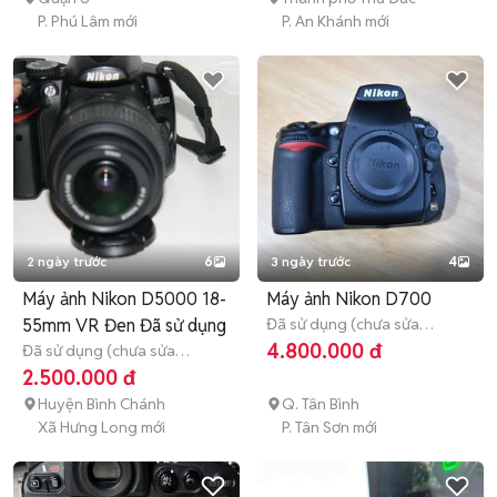
P. Phú Lâm mới
P. An Khánh mới
2 ngày trước
6
3 ngày trước
4
Máy ảnh Nikon D5000 18-
Máy ảnh Nikon D700
55mm VR Đen Đã sử dụng
Đã sử dụng (chưa sửa
chữa)
3 tháng
4.800.000 đ
Đã sử dụng (chưa sửa
chữa)
1 tháng
2.500.000 đ
Huyện Bình Chánh
Q. Tân Bình
Xã Hưng Long mới
P. Tân Sơn mới