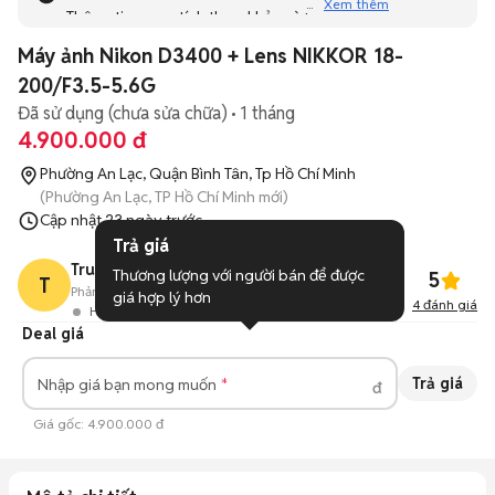
Xem thêm
Thông tin mang tính tham khảo và bạn không thể liên hệ
với người bán. Bạn hãy tham khảo thêm các tin đăng
Máy ảnh Nikon D3400 + Lens NIKKOR 18-
tương tự khác dưới đây nhé!
200/F3.5-5.6G
Đã sử dụng (chưa sửa chữa)
1 tháng
4.900.000 đ
Phường An Lạc, Quận Bình Tân, Tp Hồ Chí Minh
(Phường An Lạc, TP Hồ Chí Minh mới)
Cập nhật
23 ngày trước
Trả giá
Trust Only
Thương lượng với người bán để được 
5
T
Phản hồi:
95%
16
Đã bán
giá hợp lý hơn
4
đánh giá
Hoạt động 6 phút trước
Deal giá
Trả giá
Nhập giá bạn mong muốn
đ
Giá gốc:
4.900.000 đ