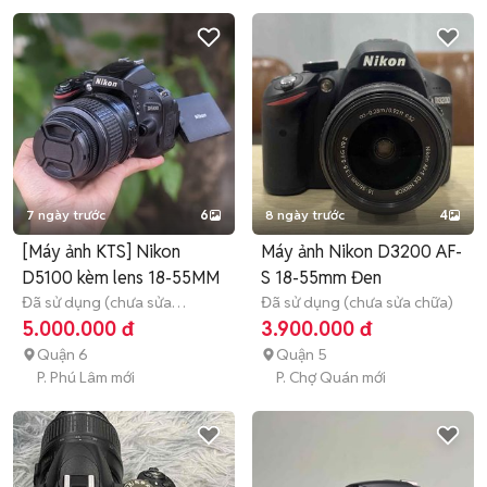
7 ngày trước
6
8 ngày trước
4
[Máy ảnh KTS] Nikon
Máy ảnh Nikon D3200 AF-
D5100 kèm lens 18-55MM
S 18-55mm Đen
Đã sử dụng (chưa sửa
Đã sử dụng (chưa sửa chữa)
chữa)
3 tháng
5.000.000 đ
3.900.000 đ
Quận 6
Quận 5
P. Phú Lâm mới
P. Chợ Quán mới