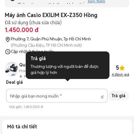
Xem thêm
Thông tin mang tính tham khảo và bạn không thể liên hệ
với người bán. Bạn hãy tham khảo thêm các tin đăng
Máy ảnh Casio EXILIM EX-Z350 Hồng
tương tự khác dưới đây nhé!
Đã sử dụng (chưa sửa chữa)
1.450.000 đ
Phường 7, Quận Phú Nhuận, Tp Hồ Chí Minh
(Phường Cầu Kiệu, TP Hồ Chí Minh mới)
Cập nhật
2 tháng trước
Trả giá
Quyên Cao Út
Thương lượng với người bán để được 
5
Phản hồi:
92%
8
Đã bán
giá hợp lý hơn
4
đánh giá
Hoạt động 4 ngày trước
Deal giá
Trả giá
Nhập giá bạn mong muốn
đ
Giá gốc:
1.450.000 đ
Mô tả chi tiết