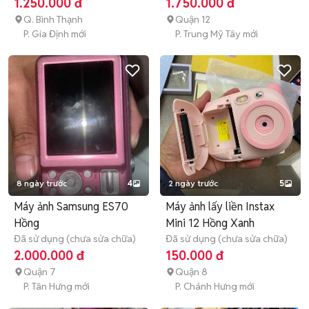
1.250.000 đ
1.750.000 đ
Q. Bình Thạnh
Quận 12
P. Gia Định mới
P. Trung Mỹ Tây mới
8 ngày trước
4
2 ngày trước
5
Máy ảnh Samsung ES70
Máy ảnh lấy liền Instax
Hồng
Mini 12 Hồng Xanh
Đã sử dụng (chưa sửa chữa)
Đã sử dụng (chưa sửa chữa)
2.000.000 đ
150.000 đ
Quận 7
Quận 8
P. Tân Hưng mới
P. Chánh Hưng mới