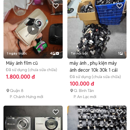
1 ngày trước
4
Tin nổi bật
1
Máy ảnh film cũ
máy ảnh , phụ kiện máy
Đã sử dụng (chưa sửa chữa)
ảnh decor 10k 30k 1 cái
1.800.000 đ
Đã sử dụng (chưa sửa chữa)
100.000 đ
Quận 8
Q. Bình Tân
P. Chánh Hưng mới
P. An Lạc mới