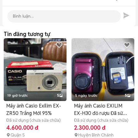
Tin đăng tương tự
19 giờ trước
5
5 ngày trước
5
Máy ảnh Casio Exilim EX-
Máy ảnh Casio EXILIM
ZR50 Trắng Mới 95%
EX-H30 đỏ rượu Đã sử
Đã sử dụng (chưa sửa chữa)
dụng
Đã sử dụng (chưa sửa chữa)
4.600.000 đ
2.300.000 đ
Quận 5
Huyện Bình Chánh