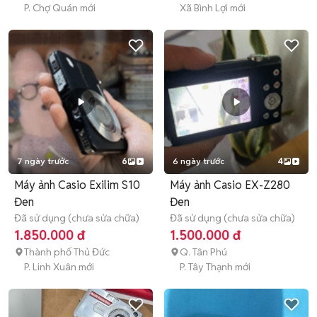
P. Chợ Quán mới
Xã Bình Lợi mới
7 ngày trước
6
6 ngày trước
4
Máy ảnh Casio Exilim S10
Máy ảnh Casio EX-Z280
Đen
Đen
Đã sử dụng (chưa sửa chữa)
Đã sử dụng (chưa sửa chữa)
1.850.000 đ
1.500.000 đ
Thành phố Thủ Đức
Q. Tân Phú
P. Linh Xuân mới
P. Tây Thạnh mới