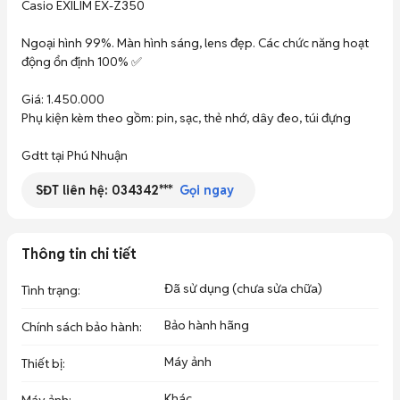
Casio EXILIM EX-Z350 

Ngoại hình 99%. Màn hình sáng, lens đẹp. Các chức năng hoạt 
động ổn định 100% ✅

Giá: 1.450.000

Phụ kiện kèm theo gồm: pin, sạc, thẻ nhớ, dây đeo, túi đựng

Gdtt tại Phú Nhuận
SĐT liên hệ:
034342***
Gọi ngay
Thông tin chi tiết
Đã sử dụng (chưa sửa chữa)
Tình trạng
:
Bảo hành hãng
Chính sách bảo hành
:
Máy ảnh
Thiết bị
:
Khác