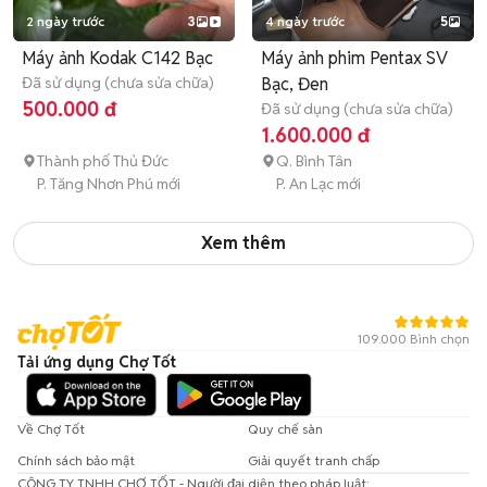
2 ngày trước
3
4 ngày trước
5
Máy ảnh Kodak C142 Bạc
Máy ảnh phim Pentax SV
Đã sử dụng (chưa sửa chữa)
Bạc, Đen
500.000 đ
Đã sử dụng (chưa sửa chữa)
1.600.000 đ
Thành phố Thủ Đức
Q. Bình Tân
P. Tăng Nhơn Phú mới
P. An Lạc mới
Xem thêm
109.000 Bình chọn
Tải ứng dụng Chợ Tốt
Về Chợ Tốt
Quy chế sàn
Chính sách bảo mật
Giải quyết tranh chấp
CÔNG TY TNHH CHỢ TỐT - Người đại diện theo pháp luật: