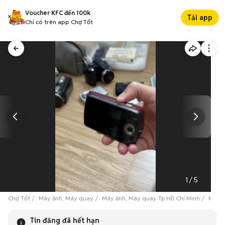
Voucher KFC đến 100k
Tải app
Chỉ có trên app Chợ Tốt
1
/
5
Chợ Tốt
Máy ảnh, Máy quay
Máy ảnh, Máy quay Tp Hồ Chí Minh
Máy ả
Tin đăng đã hết hạn