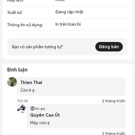
Máy ảnh
:
Đang cập nhật
Xuất xứ
:
In trên bao bì
Thông tin sử dụng
:
Bạn có sản phẩm tương tự?
Đăng bán
Bình luận
Thien Thai
Còn k ạ
Trả lời
2 tháng trước
Tác giả
Quyên Cao Út
Máy còn ạ
2 tháng trước