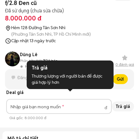
f/2.8 Đen cũ
Đã sử dụng (chưa sửa chữa)
8.000.000 đ
Hẻm 128 Đường Tân Sơn Nhì
(Phường Tân Sơn Nhì, TP Hồ Chí Minh mới)
Cập nhật
13 ngày trước
Dũng Lê
Phản hồi:
81%
3
Đã bán
0
đánh giá
Hoạt động 13 giờ trước
Trả giá
Thương lượng với người bán để được 
Gửi
giá hợp lý hơn
Deal giá
Trả giá
Nhập giá bạn mong muốn
đ
Giá gốc:
8.000.000 đ
Mô tả chi tiết