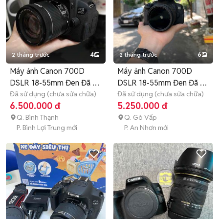
2 tháng trước
4
2 tháng trước
6
Máy ảnh Canon 700D
Máy ảnh Canon 700D
DSLR 18-55mm Đen Đã sử
DSLR 18-55mm Đen Đã sử
dụng
Đã sử dụng (chưa sửa chữa)
dụng
Đã sử dụng (chưa sửa chữa)
6.500.000 đ
5.250.000 đ
Q. Bình Thạnh
Q. Gò Vấp
P. Bình Lợi Trung mới
P. An Nhơn mới