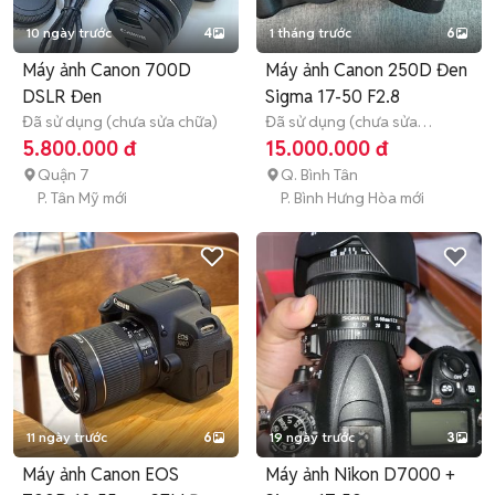
10 ngày trước
4
1 tháng trước
6
Máy ảnh Canon 700D
Máy ảnh Canon 250D Đen
DSLR Đen
Sigma 17-50 F2.8
Đã sử dụng (chưa sửa chữa)
Đã sử dụng (chưa sửa
chữa)
3 tháng
5.800.000 đ
15.000.000 đ
Quận 7
Q. Bình Tân
P. Tân Mỹ mới
P. Bình Hưng Hòa mới
11 ngày trước
6
19 ngày trước
3
Máy ảnh Canon EOS
Máy ảnh Nikon D7000 +