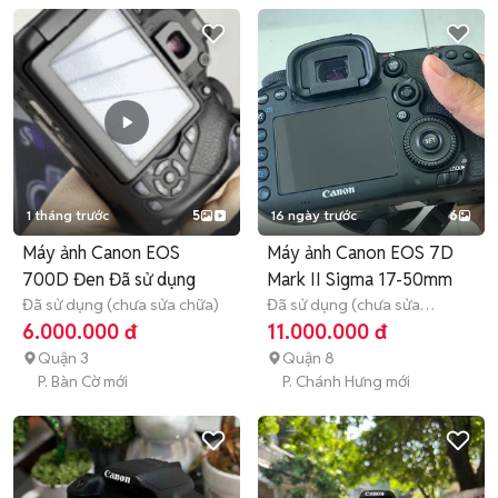
1 tháng trước
5
16 ngày trước
6
Máy ảnh Canon EOS
Máy ảnh Canon EOS 7D
700D Đen Đã sử dụng
Mark II Sigma 17-50mm
Đã sử dụng (chưa sửa chữa)
Đã sử dụng (chưa sửa
chữa)
Hết bảo hành
6.000.000 đ
11.000.000 đ
Quận 3
Quận 8
P. Bàn Cờ mới
P. Chánh Hưng mới