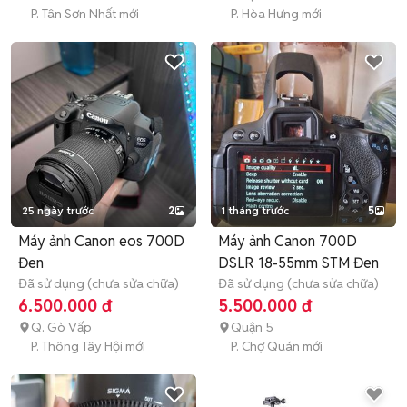
P. Tân Sơn Nhất mới
P. Hòa Hưng mới
25 ngày trước
2
1 tháng trước
5
Máy ảnh Canon eos 700D
Máy ảnh Canon 700D
Đen
DSLR 18-55mm STM Đen
Đã sử dụng (chưa sửa chữa)
Đã sử dụng (chưa sửa chữa)
6.500.000 đ
5.500.000 đ
Q. Gò Vấp
Quận 5
P. Thông Tây Hội mới
P. Chợ Quán mới