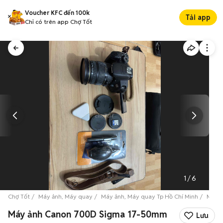
Voucher KFC đến 100k
Tải app
Chỉ có trên app Chợ Tốt
1
/
6
Chợ Tốt
Máy ảnh, Máy quay
Máy ảnh, Máy quay Tp Hồ Chí Minh
Máy ả
Máy ảnh Canon 700D Sigma 17-50mm
Lưu