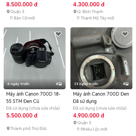
chữa)
4-6 tháng
8.500.000 đ
4.300.000 đ
Quận 3
Q. Bình Thạnh
P. Bàn Cờ mới
P. Thạnh Mỹ Tây mới
6 ngày trước
6
23 ngày trước
4
Máy ảnh Canon 700D 18-
Máy ảnh Canon 700D Đen
55 STM Đen Cũ
Đã sử dụng
Đã sử dụng (chưa sửa chữa)
Đã sử dụng (chưa sửa chữa)
5.500.000 đ
4.900.000 đ
Quận 3
Thành phố Thủ Đức
P. Nhiêu Lộc mới