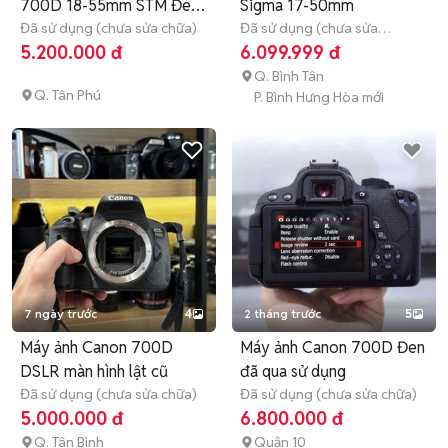
700D 18-55mm STM Đen
Sigma 17-50mm
Đã sử dụng
Đã sử dụng (chưa sửa chữa)
Đã sử dụng (chưa sửa
chữa)
Hết bảo hành
5.200.000 đ
6.099.999 đ
Q. Bình Tân
Q. Tân Phú
P. Bình Hưng Hòa mới
7 ngày trước
4
2 tháng trước
5
Máy ảnh Canon 700D
Máy ảnh Canon 700D Đen
DSLR màn hình lật cũ
đã qua sử dụng
Đã sử dụng (chưa sửa chữa)
Đã sử dụng (chưa sửa chữa)
5.000.000 đ
6.800.000 đ
Q. Tân Bình
Quận 10