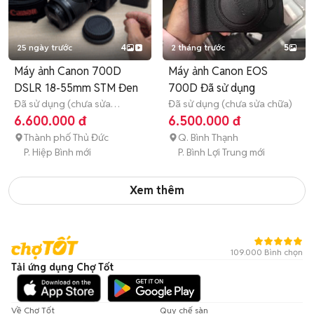
25 ngày trước
4
2 tháng trước
5
Máy ảnh Canon 700D
Máy ảnh Canon EOS
DSLR 18-55mm STM Đen
700D Đã sử dụng
Đã sử dụng (chưa sửa
Đã sử dụng (chưa sửa chữa)
chữa)
3 tháng
6.600.000 đ
6.500.000 đ
Thành phố Thủ Đức
Q. Bình Thạnh
P. Hiệp Bình mới
P. Bình Lợi Trung mới
Xem thêm
109.000 Bình chọn
Tải ứng dụng Chợ Tốt
Về Chợ Tốt
Quy chế sàn