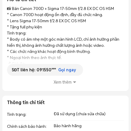
📸 Bán Canon 700D + Sigma 17-50mm f/2.8 EX DC OS HSM

* Canon 700D hoạt động ổn định, đầy đủ chức năng.

* Lens Sigma 17-50mm f/2.8 EX DC OS HSM

* Tặng full phụ kiện

Tình trạng:

* Body có ám nhẹ một góc màn hình LCD, chỉ ảnh hưởng phần 
hiển thị, không ảnh hưởng chất lượng ảnh hoặc video.

* Các chức năng khác hoạt động bình thường.

* Ngoại hình theo ảnh thực tế.

💰 Giá: 8tr

SĐT liên hệ:
091550***
📍 Xem máy trực tiếp: 128/1 tân sơn nhì, tân phú tphcm

Gọi ngay
Do nghỉ chơi nên chỉ bán full không tách lẻ

Chỉ gdtt
Xem thêm
Thông tin chi tiết
Đã sử dụng (chưa sửa chữa)
Tình trạng
:
Bảo hành hãng
Chính sách bảo hành
: