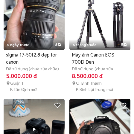
5 ngày trước
6
5 tháng trước
5
sigma 17-50f2.8 đẹp for
Máy ảnh Canon EOS
canon
700D Đen
Đã sử dụng (chưa sửa chữa)
Đã sử dụng (chưa sửa
chữa)
Hết bảo hành
5.000.000 đ
8.500.000 đ
Quận 1
Q. Bình Thạnh
P. Tân Định mới
P. Bình Lợi Trung mới