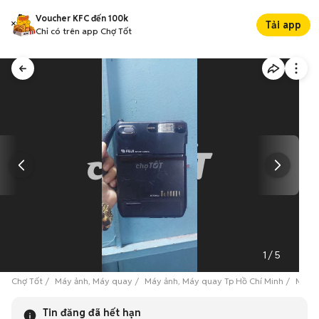
Voucher KFC đến 100k
Tải app
Chỉ có trên app Chợ Tốt
1
/
5
Chợ Tốt
Máy ảnh, Máy quay
Máy ảnh, Máy quay Tp Hồ Chí Minh
Máy ả
Tin đăng đã hết hạn