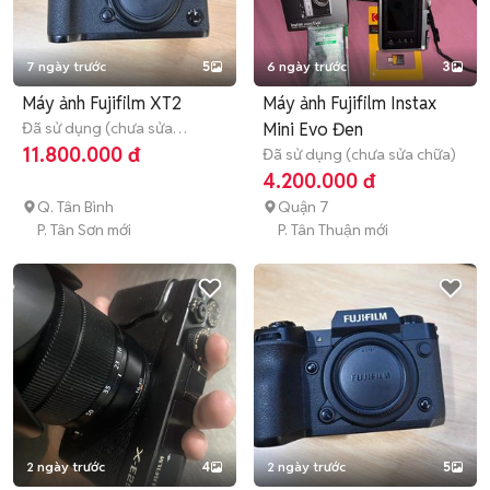
7 ngày trước
5
6 ngày trước
3
Máy ảnh Fujifilm XT2
Máy ảnh Fujifilm Instax
Đã sử dụng (chưa sửa
Mini Evo Đen
chữa)
3 tháng
11.800.000 đ
Đã sử dụng (chưa sửa chữa)
4.200.000 đ
Q. Tân Bình
Quận 7
P. Tân Sơn mới
P. Tân Thuận mới
2 ngày trước
4
2 ngày trước
5