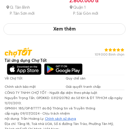
2.800.000 đ
Q. Tân Bình
Quận 1
P. Tân Sơn mới
P. Sài Gòn mới
Xem thêm
109.000 Bình chọn
Tải ứng dụng Chợ Tốt
Về Chợ Tốt
Quy chế sàn
Chính sách bảo mật
Giải quyết tranh chấp
CÔNG TY TNHH CHỢ TỐT - Người đại diện theo pháp luật:
Nguyễn Trọng Tấn; GPDKKD: 0312120782 do Sở KH & ĐT TP.HCM cấp ngày
11/01/2013;
GPMXH: 185/GP-BTTTT do Bộ Thông tin và Truyền thông
cấp ngày 09/07/2024 - Chịu trách nhiệm
nội dung: Trần Hoàng Ly.
Chính sách sử dụng
Địa chỉ: Tầng 18, Toà nhà UOA, Số 6 đường Tân Trào, Phường Tân Mỹ,
Thành phố Hồ Chí Minh, Việt Nam;