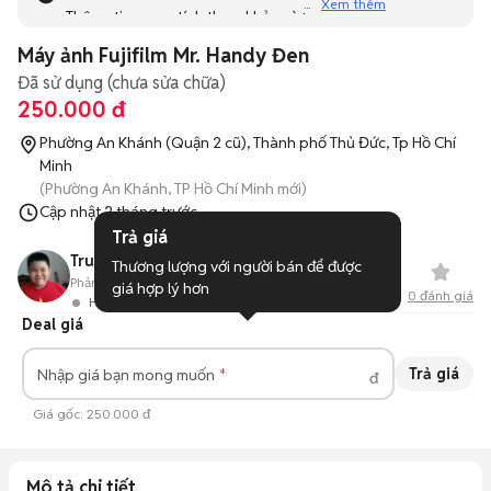
Xem thêm
Thông tin mang tính tham khảo và bạn không thể liên hệ
với người bán. Bạn hãy tham khảo thêm các tin đăng
Máy ảnh Fujifilm Mr. Handy Đen
tương tự khác dưới đây nhé!
Đã sử dụng (chưa sửa chữa)
250.000 đ
Phường An Khánh (Quận 2 cũ), Thành phố Thủ Đức, Tp Hồ Chí
Minh
(Phường An Khánh, TP Hồ Chí Minh mới)
Cập nhật
2 tháng trước
Trả giá
Trung Trần
Thương lượng với người bán để được 
Phản hồi:
75%
9
Đã bán
giá hợp lý hơn
0
đánh giá
Hoạt động 2 ngày trước
Deal giá
Trả giá
Nhập giá bạn mong muốn
đ
Giá gốc:
250.000 đ
Mô tả chi tiết