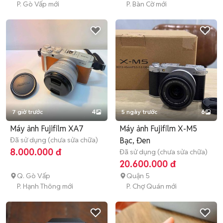
P. Gò Vấp mới
P. Bàn Cờ mới
7 giờ trước
4
5 ngày trước
6
Máy ảnh Fujifilm XA7
Máy ảnh Fujifilm X-M5
Đã sử dụng (chưa sửa chữa)
Bạc, Đen
8.000.000 đ
Đã sử dụng (chưa sửa chữa)
20.600.000 đ
Q. Gò Vấp
Quận 5
P. Hạnh Thông mới
P. Chợ Quán mới