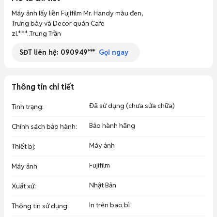
Máy ảnh lấy liền Fujifilm Mr. Handy màu đen,

Trưng bày và Decor quán Cafe

zl.***..Trung Trần 
SĐT liên hệ:
090949***
Gọi ngay
Thông tin chi tiết
Đã sử dụng (chưa sửa chữa)
Tình trạng
:
Bảo hành hãng
Chính sách bảo hành
:
Máy ảnh
Thiết bị
:
Fujifilm
Máy ảnh
:
Nhật Bản
Xuất xứ
:
In trên bao bì
Thông tin sử dụng
: