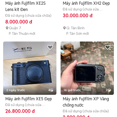
Máy ảnh Fujifilm XE2S
Máy ảnh Fujifilm XH2 Đẹp
Lens kit Đen
Đã sử dụng (chưa sửa
chữa)
3 tháng
30.000.000 đ
Đã sử dụng (chưa sửa chữa)
8.000.000 đ
Quận 7
Q. Tân Bình
P. Tân Thuận mới
P. Tân Sơn mới
2 ngày trước
4
16 giờ trước
2
Máy ảnh Fujifilm XE5 Đẹp
Máy ảnh Fujifilm XP Vàng
Đã sử dụng (chưa sửa
chống nước
chữa)
3 tháng
26.800.000 đ
Đã sử dụng (chưa sửa chữa)