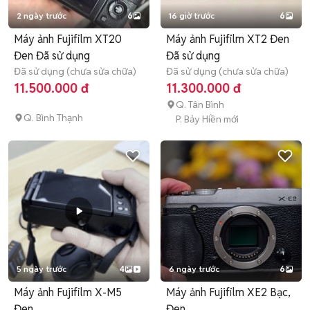
2 ngày trước
6
16 giờ trước
6
Máy ảnh Fujifilm XT20
Máy ảnh Fujifilm XT2 Đen
Đen Đã sử dụng
Đã sử dụng
Đã sử dụng (chưa sửa chữa)
Đã sử dụng (chưa sửa chữa)
11.500.000 đ
11.300.000 đ
Q. Tân Bình
Q. Bình Thạnh
P. Bảy Hiền mới
5 ngày trước
4
6 ngày trước
6
Máy ảnh Fujifilm X-M5
Máy ảnh Fujifilm XE2 Bạc,
Đen
Đen