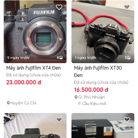
5 ngày trước
6
1 ngày trước
3
Máy ảnh Fujifilm XT4 Đen
Máy ảnh Fujifilm XT30
Đã sử dụng (chưa sửa chữa)
Đen
23.000.000 đ
Đã sử dụng (chưa sửa chữa)
16.500.000 đ
Q. Phú Nhuận
Huyện Củ Chi
P. Cầu Kiệu mới