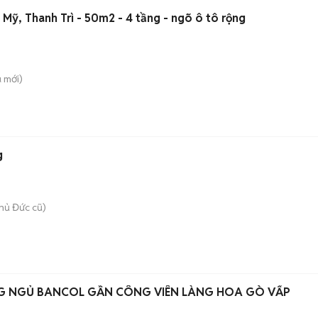
Mỹ, Thanh Trì - 50m2 - 4 tầng - ngõ ô tô rộng
ù
mới)
g
hủ Đức cũ)
G NGỦ BANCOL GẦN CÔNG VIÊN LÀNG HOA GÒ VẤP