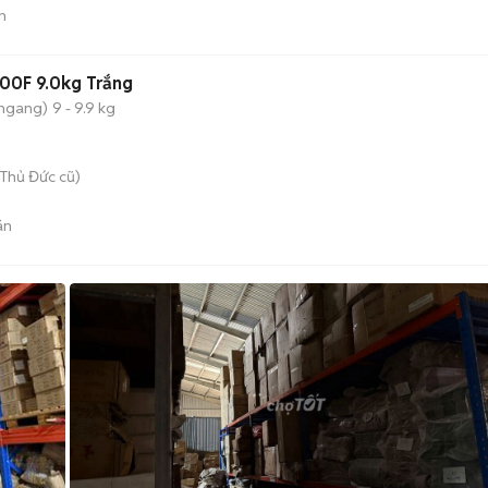
n
00F 9.0kg Trắng
 ngang)
9 - 9.9 kg
Thủ Đức cũ)
án