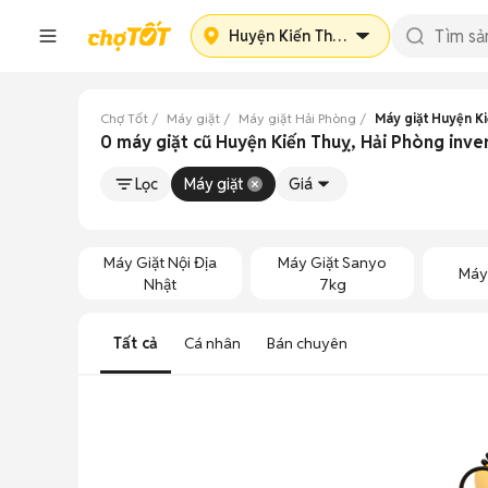
Huyện Kiến Thuỵ
Chợ Tốt
Máy giặt
Máy giặt Hải Phòng
Máy giặt Huyện K
0 máy giặt cũ Huyện Kiến Thuỵ, Hải Phòng inver
Lọc
Máy giặt
Giá
Máy Giặt Nội Địa
Máy Giặt Sanyo
Máy
Nhật
7kg
Tất cả
Cá nhân
Bán chuyên