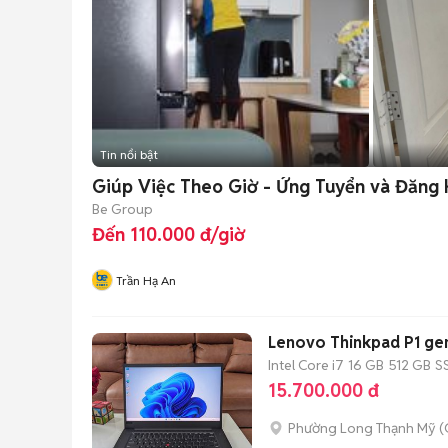
Tin nổi bật
Giúp Việc Theo Giờ - Ứng Tuyển và Đăng 
Be Group
Đến 110.000 đ/giờ
Trần Hạ An
Lenovo Thinkpad P1 ge
Intel Core i7
16 GB
512 GB
S
15.700.000 đ
Phường Long Thạnh Mỹ (