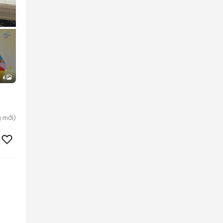
6
g
mới)