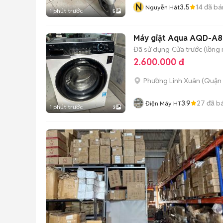
N
3.5
14
đã bá
Nguyễn Hát
1 phút trước
5
Máy giặt Aqua AQD-A8
Đã sử dụng
Cửa trước (lồng
2.600.000 đ
Phường Linh Xuân (Quận 
3.9
27
đã b
Điện Máy HT
1 phút trước
3