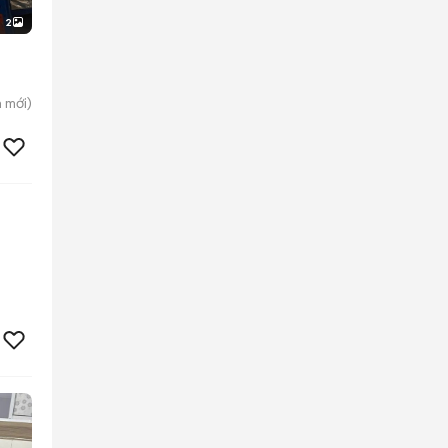
2
h
mới)