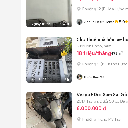
Phường 12
(
P. Hòa Hưng
m
5.0
Viet Le Dazit Home
38 giây trước
9
Cho thuê nhà hẻm xe hơ
5 PN
Nhà ngõ, hẻm
18 triệu/tháng
192 m²
Phường 5
(
P. Chánh Hưng
Thiên Kim 93
1 phút trước
8
Vespa 50cc Xám Sài Gò
2017
Tay ga
Dưới 50 cc
Đã 
6.000.000 đ
Phường Trung Mỹ Tây