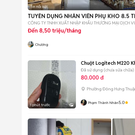
Tin nổi bật
TUYỂN DỤNG NHÂN VIÊN PHỤ KHO 8.5 T
CÔNG TY TNHH XUẤT NHẬP KHẨU THƯƠNG MẠI DỊCH V
Đến 8,50 triệu/tháng
Chương
Chuột Logitech M220 K
Đã sử dụng (chưa sửa chữa)
80.000 đ
Phường Đông Hưng Thuậ
5.0
Phạm Thành Nhân
1 phút trước
1