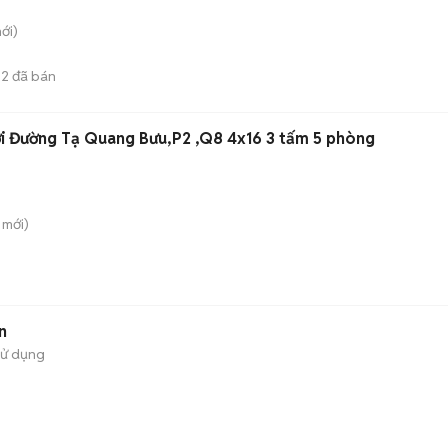
ới)
2
đã bán
i Đường Tạ Quang Bưu,P2 ,Q8 4x16 3 tấm 5 phòng
mới)
n
sử dụng