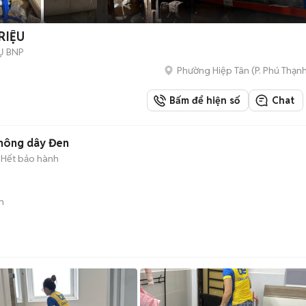
RIỆU
Ụ BNP
Phường Hiệp Tân
(
P. Phú Thạn
Bấm để hiện số
Chat
hông dây Đen
Hết bảo hành
n