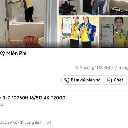
+
2
Ký Miễn Phí
Phường 11
(
P. Bình Lợi Trun
Bấm để hiện số
Chat
n 3 i7-10750H 16/512 4K T2000
SD
Quận 9 cũ)
(
P. Long Bình
mới)