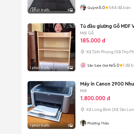
5.0
584
đã bán
Quỳnh
1 phút trước
5
Tủ đầu giường Gỗ MDF 
Mới
Gỗ
185.000 đ
Xã Tịnh Phong
(
Xã Thọ P
5.0
1
đã b
Săn Sale Giá Rẻ
1 phút trước
6
Máy in Canon 2900 Như
Mới
1.800.000 đ
Xã Long Bình
(
Xã Tân Lo
Phương Thảo
1 phút trước
3