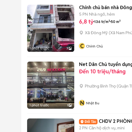
Chính chủ bán nhà Đông 
5 PN
Nhà ngõ, hẻm
6,8 tỷ
136 tr/m²
50 m²
Xã Đông Mỹ
(
Xã Nam Ph
C
Chính Chủ
1 phút trước
7
Net Dân Chủ tuyển dụn
Đến 10 triệu/tháng
Phường Bình Thọ (Quận T
N
Nhật Bu
1 phút trước
1
CHDV 2 PHÒN
2 PN
Căn hộ dịch vụ, mini