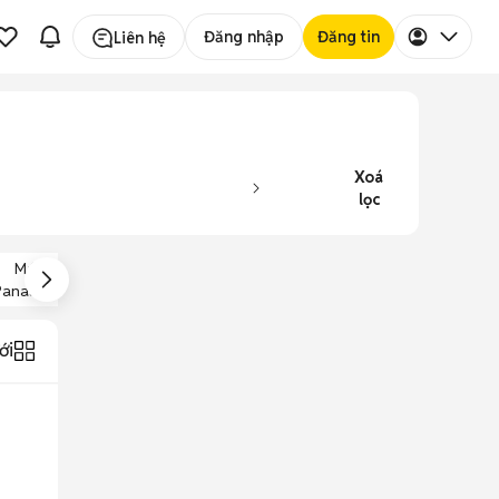
Đăng nhập
Đăng tin
Liên hệ
Xoá
lọc
Máy Giặt
Máy Giặt
Máy Giặt Dưới 3
Panasonic 7kg
Electrolux
Triệu
ới