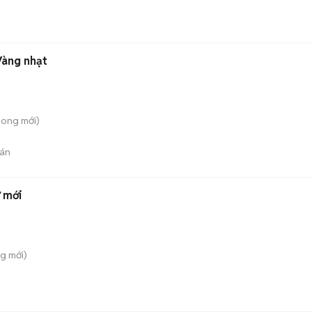
Vàng nhạt
hong
mới)
án
 mới
ng
mới)