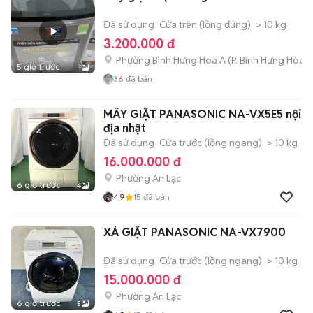
Đã sử dụng
Cửa trên (lồng đứng)
> 10 kg
3.200.000 đ
Phường Bình Hưng Hoà A
(
P. Bình Hưng Hòa
m
5 giờ trước
1
36
đã bán
MÂY GIẶT PANASONIC NA-VX5E5 nội
địa nhật
Đã sử dụng
Cửa trước (lồng ngang)
> 10 kg
16.000.000 đ
Phường An Lạc
6 giờ trước
4
4.9
15
đã bán
XẢ GIẶT PANASONIC NA-VX7900
Đã sử dụng
Cửa trước (lồng ngang)
> 10 kg
15.000.000 đ
Phường An Lạc
6 giờ trước
5