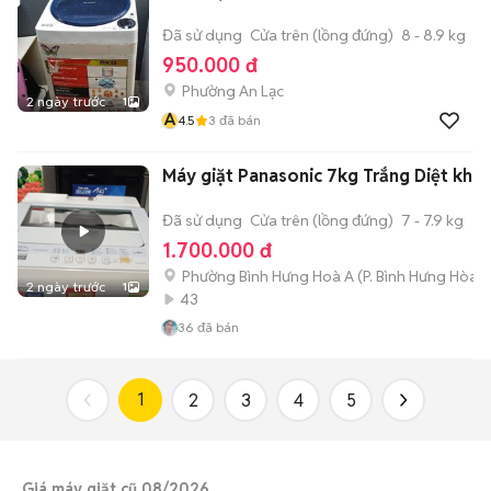
Đã sử dụng
Cửa trên (lồng đứng)
8 - 8.9 kg
950.000 đ
Phường An Lạc
2 ngày trước
1
A
4.5
3
đã bán
Máy giặt Panasonic 7kg Trắng Diệt khu
Đã sử dụng
Cửa trên (lồng đứng)
7 - 7.9 kg
1.700.000 đ
Phường Bình Hưng Hoà A
(
P. Bình Hưng Hòa
m
2 ngày trước
1
43
36
đã bán
1
2
3
4
5
Giá máy giặt cũ 08/2026