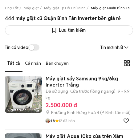
Chợ Tốt
Máy giặt
Máy giặt Tp Hồ Chí Minh
Máy giặt Quận Bình Tân
444 máy giặt cũ Quận Bình Tân inverter bền giá rẻ
Lưu tìm kiếm
Tin có video
Tin mới nhất
Tất cả
Cá nhân
Bán chuyên
Máy giặt sấy Samsung 9kg/6kg
Inverter Trắng
Đã sử dụng
Cửa trước (lồng ngang)
9 - 9.9
kg
2.500.000 đ
2 giờ trước
3
Phường Bình Hưng Hoà B
(
P. Bình Tân
mới)
4.8
12
đã bán
Máy giặt Aqua 10kg cửa trên Xám