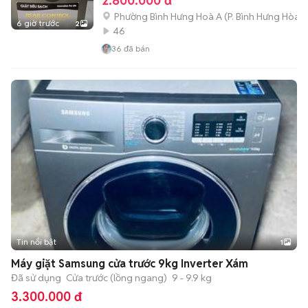
2.800.000 đ
Phường Bình Hưng Hoà A
(
P. Bình Hưng Hòa
m
6 giờ trước
2
46
36
đã bán
Tin nổi bật
1
Máy giặt Samsung cửa trước 9kg Inverter Xám
Đã sử dụng
Cửa trước (lồng ngang)
9 - 9.9 kg
3.300.000 đ