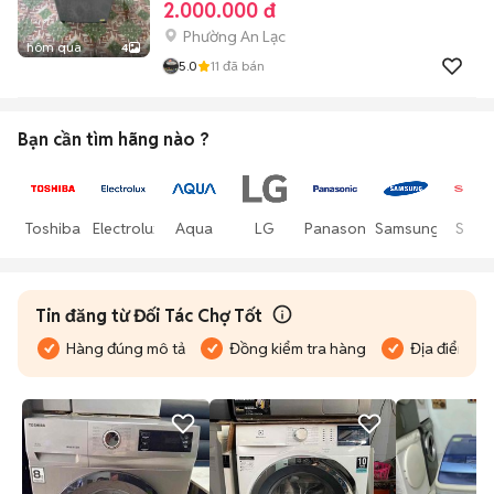
2.000.000 đ
Phường An Lạc
hôm qua
4
5.0
11
đã bán
Bạn cần tìm
hãng
nào ?
Toshiba
Electrolux
Aqua
LG
Panasonic
Samsung
Shar
Tin đăng từ Đối Tác Chợ Tốt
Hàng đúng mô tả
Đồng kiểm tra hàng
Địa điểm bán