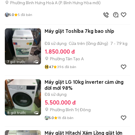
Phường Bình Hưng Hoà A
(
P. Bình Hưng Hòa
mới)
5.0
5
đã bán
Máy giặt Toshiba 7kg bao ship
Đã sử dụng
Cửa trên (lồng đứng)
7 - 7.9 kg
1.850.000 đ
Phường Tân Tạo A
7 giờ trước
3
H
4.7
396
đã bán
Máy giặt LG 10kg inverter cảm ứng
đời mới 98%
Đã sử dụng
5.500.000 đ
Phường Bình Trị Đông
8 giờ trước
1
5.0
18
đã bán
Máy giặt Hitachi Xám Lồng giặt lớn