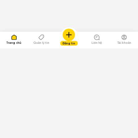
Trang chủ
Quản lý tin
Liên hệ
Tài khoản
Đăng tin
109.000 Bình chọn
Tải ứng dụng Chợ Tốt
Về Chợ Tốt
Quy chế sàn
Chính sách bảo mật
Giải quyết tranh chấp