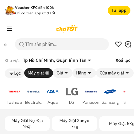
Voucher KFC đến 100k
Tải app
Chỉ có trên app Chợ Tốt
Khu vực:
Tp Hồ Chí Minh, Quận Bình Tân
Xoá lọc
Máy giặt
Giá
Hãng
Cửa máy giặt
Lọc
Toshiba
Electrolux
Aqua
LG
Panasonic
Samsung
Shar
Máy Giặt Nội Địa
Máy Giặt Sanyo
Máy Giặt 5K
Nhật
7kg