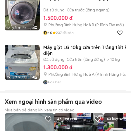
Đã sử dụng
Cửa trước (lồng ngang)
1.500.000 đ
Phường Bình Hưng Hoà B
(
P. Bình Tân
mới)
16 giờ trước
3
Đ
4.0
237
đã bán
Máy giặt LG 10kg cửa trên Trắng tiết ki
điện
Đã sử dụng
Cửa trên (lồng đứng)
> 10 kg
1.300.000 đ
Phường Bình Hưng Hoà A
(
P. Bình Hưng Hòa
m
19 giờ trước
4
4
đã bán
Xem ngoại hình sản phẩm qua video
Mua bán dễ dàng khi xem tin có video
46
lượt xem
43
lượt xem