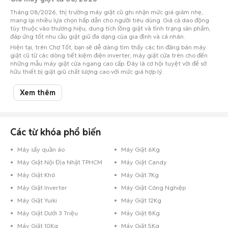
Tháng 08/2026, thị trường máy giặt cũ ghi nhận mức giá giảm nhẹ,
mang lại nhiều lựa chọn hấp dẫn cho người tiêu dùng. Giá cả dao động
tùy thuộc vào thương hiệu, dung tích lồng giặt và tình trạng sản phẩm,
đáp ứng tốt nhu cầu giặt giũ đa dạng của gia đình và cá nhân.
Hiện tại, trên Chợ Tốt, bạn sẽ dễ dàng tìm thấy các tin đăng bán máy
giặt cũ từ các dòng tiết kiệm điện inverter, máy giặt cửa trên cho đến
những mẫu máy giặt cửa ngang cao cấp. Đây là cơ hội tuyệt vời để sở
hữu thiết bị giặt giũ chất lượng cao với mức giá hợp lý.
Hãy truy cập Chợ Tốt thường xuyên để không bỏ lỡ thông tin giá cả và
sản phẩm mới nhất trên thị trường máy giặt cũ.
Xem thêm
Chợ Tốt - Nơi mua bán máy giặt cũ giá rẻ nhất!
Các từ khóa phổ biến
Máy sấy quần áo
Máy Giặt 6Kg
Máy Giặt Nội Địa Nhật TPHCM
Máy Giặt Candy
Máy Giặt Khô
Máy Giặt 7Kg
Máy Giặt Inverter
Máy Giặt Công Nghiệp
Máy Giặt Yuiki
Máy Giặt 12Kg
Máy Giặt Dưới 3 Triệu
Máy Giặt 8Kg
Máy Giặt 10Kg
Máy Giặt 5Kg