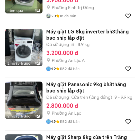
3.900.000 đ
Phường Bình Trị Đông
hôm qua
1
5.0
18
đã bán
Máy giặt LG 8kg inverter bh3tháng
bao ship lắp đặt
Đã sử dụng
8 - 8.9 kg
3.200.000 đ
Phường An Lạc A
2 ngày trước
3
4.9
1182
đã bán
Máy giặt Panasonic 9kg bh3tháng
bao ship lắp đặt
Đã sử dụng
Cửa trên (lồng đứng)
9 - 9.9 kg
2.800.000 đ
Phường An Lạc
2 ngày trước
3
4.9
1182
đã bán
Máy giặt Sharp 8kg cửa trên Trắng