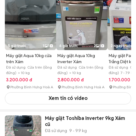
5 giờ trước
1
1
6 giờ trước
2
1
2 ngày trước
Máy giặt Aqua 10kg cửa
Máy giặt Aqua 10kg
Máy giặt Pana
trên Xám
Inverter Xám
Trắng Diệt kh
Đã sử dụng Cửa trên (lồng
Đã sử dụng Cửa trên (lồng
Đã sử dụng Cửa
đứng) > 10 kg
đứng) > 10 kg
đứng) 7 - 7.9 kg
3.200.000 đ
2.800.000 đ
1.700.000 đ
Phường Bình Hưng Hoà A
Phường Bình Hưng Hoà A
Phường Bình
Xem tin có video
Máy giặt Toshiba Inverter 9kg Xám
cũ
Đã sử dụng
9 - 9.9 kg