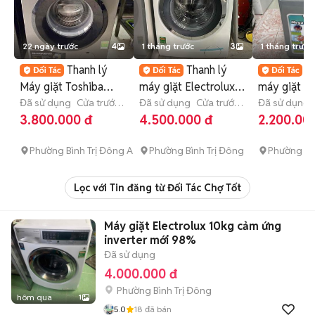
22 ngày trước
4
1 tháng trước
3
1 tháng trước
Thanh lý
Thanh lý
T
Máy giặt Toshiba
máy giặt Electrolux
máy giặt S
8.5kg inverter có ship
Đã sử dụng
Cửa trước
inverter 10kg
Đã sử dụng
Cửa trước
inverter 9k
Đã sử dụng
(lồng ngang)
8 - 8.9 kg
(lồng ngang)
> 10 kg
(lồng đứng)
3.800.000 đ
4.500.000 đ
2.200.00
Phường Bình Trị Đông A
Phường Bình Trị Đông
Phường Bì
Lọc với Tin đăng từ Đối Tác Chợ Tốt
Máy giặt Electrolux 10kg cảm ứng
inverter mới 98%
Đã sử dụng
4.000.000 đ
Phường Bình Trị Đông
hôm qua
1
5.0
18
đã bán