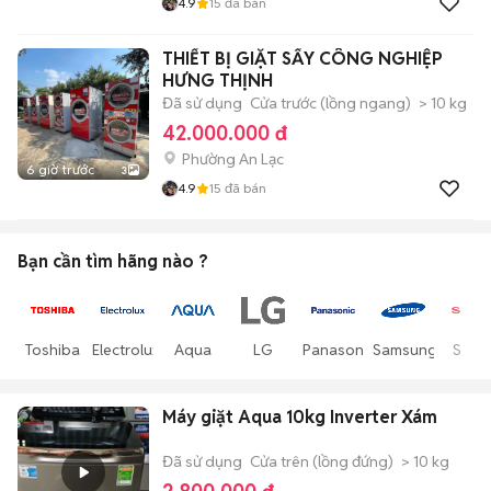
4.9
15
đã bán
THIẾT BỊ GIẶT SẤY CÔNG NGHIỆP
HƯNG THỊNH
Đã sử dụng
Cửa trước (lồng ngang)
> 10 kg
42.000.000 đ
Phường An Lạc
6 giờ trước
3
4.9
15
đã bán
Bạn cần tìm
hãng
nào ?
Toshiba
Electrolux
Aqua
LG
Panasonic
Samsung
Shar
Máy giặt Aqua 10kg Inverter Xám
Đã sử dụng
Cửa trên (lồng đứng)
> 10 kg