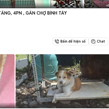
6
2TẦNG, 4PN , GẦN CHỢ BÌNH TÂY
Bấm để hiện số
Chat
2