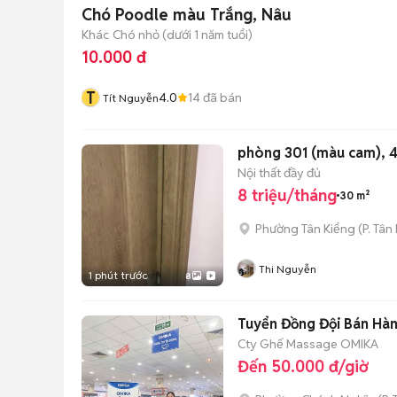
Chó Poodle màu Trắng, Nâu
Khác
Chó nhỏ (dưới 1 năm tuổi)
10.000 đ
T
4.0
14
đã bán
Tít Nguyễn
phòng 301 (màu cam), 4
Nội thất đầy đủ
8 triệu/tháng
30 m²
Phường Tân Kiểng
(
P. Tân
Thi Nguyễn
1 phút trước
8
Tuyển Đồng Đội Bán Hà
Cty Ghế Massage OMIKA
Đến 50.000 đ/giờ