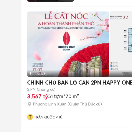
Tin nổi bật
CHÍNH CHỦ BÁN LỖ CĂN 2PN HAPPY ONE
2 PN
Chung cư
3,567 tỷ
51 tr/m²
70 m²
Phường Linh Xuân (Quận Thủ Đức cũ)
T
TRẦN QUỐC PHÚ