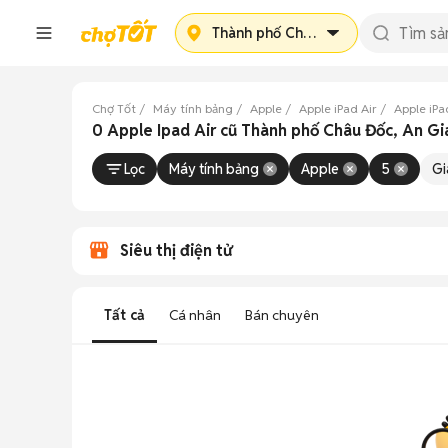
Thành phố Châu Đốc
Chợ Tốt
Máy tính bảng
Apple
Apple iPad Air
Apple iPa
0 Apple Ipad Air cũ Thành phố Châu Đốc, An G
Lọc
Máy tính bảng
Apple
5
Gi
Siêu thị điện tử
Tất cả
Cá nhân
Bán chuyên