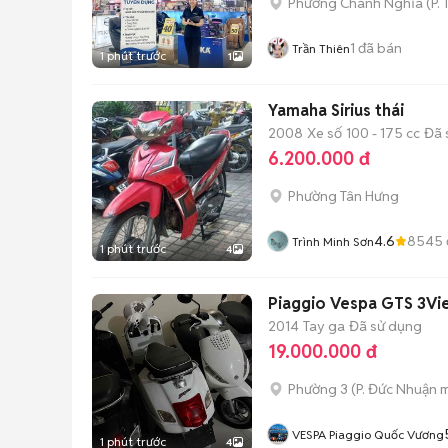
Phường Chánh Nghĩa
(
P.
1
đã bán
Trần Thiên
1 phút trước
1
Yamaha Sirius thái
2008
Xe số
100 - 175 cc
Đã 
6.200.000 đ
Phường Tân Hưng
4.6
8545
Trình Minh Sơn
1 phút trước
4
Piaggio Vespa GTS 3Vie
2014
Tay ga
Đã sử dụng
19.000.000 đ
Phường 3
(
P. Đức Nhuận
m
VESPA Piaggio Quốc Vương
1 phút trước
4