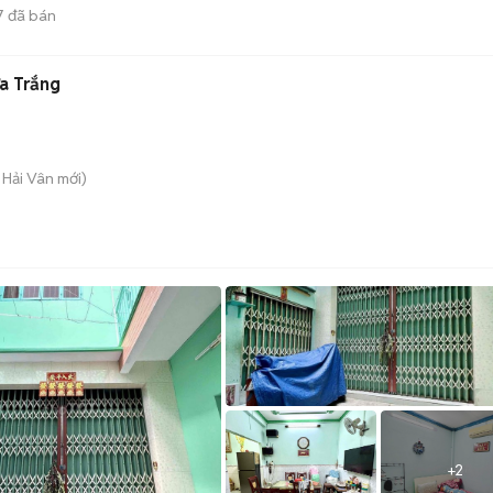
7
đã bán
ựa Trắng
. Hải Vân
mới)
+
2