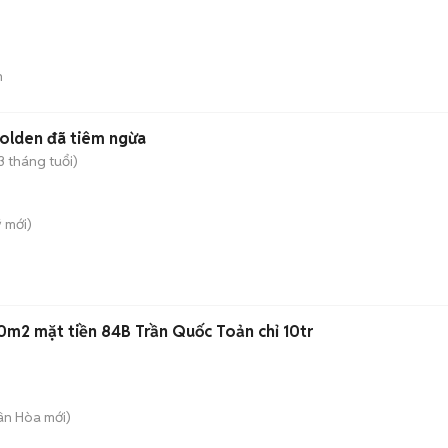
)
n
olden đã tiêm ngừa
3 tháng tuổi)
̃
mới)
0m2 mặt tiền 84B Trần Quốc Toản chỉ 10tr
uân Hòa
mới)