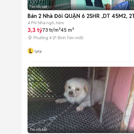
Tin nổi bật
Bán 2 Nhà Đôi QUẬN 6 2SHR ,DT 45M2, 
4 PN
Nhà ngõ, hẻm
3,3 tỷ
73 tr/m²
45 m²
Phường 4
(
P. Bình Tiên
mới)
L
LyLy
Tin nổi bật