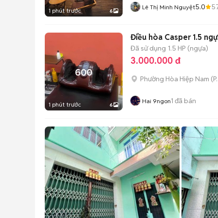
5.0
5
Lê Thị Minh Nguyệt
1 phút trước
6
Điều hòa Casper 1.5 ng
Đã sử dụng
1.5 HP (ngựa)
3.000.000 đ
Phường Hòa Hiệp Nam
(
P
1
đã bán
Hai 9ngon
1 phút trước
6