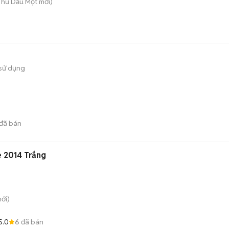
 Thủ Dầu Một
mới)
sử dụng
đã bán
 2014 Trắng
ới)
5.0
6
đã bán