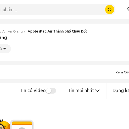
d Air An Giang
Apple iPad Air Thành phố Châu Đốc
iang
á
Xem Cử
Tin có video
Tin mới nhất
Dạng lư