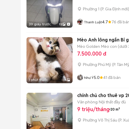
Phường 1
(
P. Gia Định
mới
4.7
76
đã bá
Thanh Luật
39 giây trước
12
Mèo Anh lông ngắn Bi g
Mèo Golden
Mèo con (dưới 
7.500.000 đ
Phường Phú Mỹ
(
P. Tân My
5.0
41
đã bán
Như Ý
1 phút trước
5
chính chủ cho thuê vp 2
Văn phòng
Nội thất đầy đủ
9 triệu/tháng
20 m²
Phường Võ Thị Sáu
(
P. X