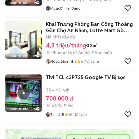
1 phút trước
2
Music01 Hai Dang
Khai Trương Phòng Ban Công Thoáng
Gần Chợ An Nhơn, Lotte Mart Gò
Vấp
Nội thất đầy đủ
4,3 triệu/tháng
30 m²
Phường 16
(
P. An Hội Đông
mới)
1 phút trước
12
4.7
62
đã bán
Ngọc Bích
Tivi TCL 43P735 Google TV Bị sọc
32 – 43 inch
700.000 đ
Xã Bà Điểm
1 phút trước
5
4.8
16
đã bán
Tín