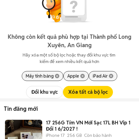
Không còn kết quả phù hợp tại Thành phố Long
Xuyên, An Giang
Hãy xóa một số bộ lọc hoặc thay đổi khu vực tìm 
kiếm để xem nhiều kết quả hơn
Máy tính bảng
Apple
iPad Air
Đổi khu vực
Xóa tất cả bộ lọc
Tin đăng mới
17 256G Tím VN Mới Sạc 17L BH Vip 1
Đổi 1 6/2027 !
iPhone 17
256 GB
Còn bảo hành