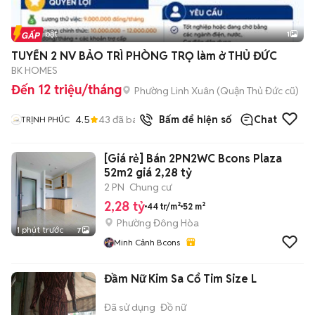
Tin nổi bật
1
TUYỂN 2 NV BẢO TRÌ PHÒNG TRỌ làm ở THỦ ĐỨC
BK HOMES
Đến 12 triệu/tháng
Phường Linh Xuân (Quận Thủ Đức cũ)
4.5
43
đã bán
Bấm để hiện số
Chat
TRỊNH PHÚC
[Giá rẻ] Bán 2PN2WC Bcons Plaza
52m2 giá 2,28 tỷ
2 PN
Chung cư
2,28 tỷ
44 tr/m²
52 m²
Phường Đông Hòa
1 phút trước
7
Minh Cảnh Bcons
Đầm Nữ Kim Sa Cổ Tim Size L
Đã sử dụng
Đồ nữ