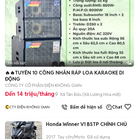
Tin nổi bật
1
🔥🔥TUYỂN 10 CÔNG NHÂN RÁP LOA KARAOKE DI
ĐỘNG
CÔNG TY CỔ PHẦN ĐIỆN KHÔNG GIAN
Đến 14 triệu/tháng
Xã Tân Bửu
(
Xã Lương Hòa
mới)
C
Bấm để hiện số
Chat
CTY ĐIỆN KHÔNG GIAN
Honda Winner V1 BSTP CHÍNH CHỦ
2017
Tay côn/Moto
Đã sử dụng