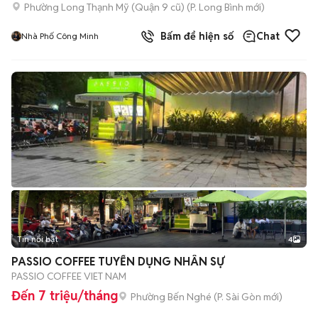
Phường Long Thạnh Mỹ (Quận 9 cũ)
(
P. Long Bình
mới)
Bấm để hiện số
Chat
Nhà Phố Công Minh
Tin nổi bật
4
PASSIO COFFEE TUYỂN DỤNG NHÂN SỰ
PASSIO COFFEE VIET NAM
Đến 7 triệu/tháng
Phường Bến Nghé
(
P. Sài Gòn
mới)