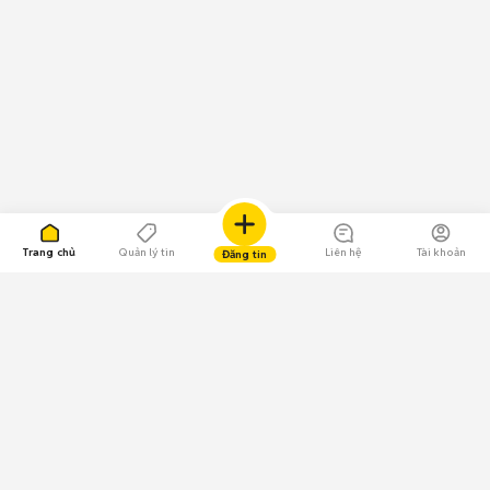
Trang chủ
Quản lý tin
Liên hệ
Tài khoản
Đăng tin
109.000 Bình chọn
Tải ứng dụng Chợ Tốt
Về Chợ Tốt
Quy chế sàn