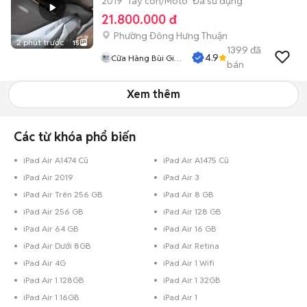
2019
Tay côn/Moto
Đã sử dụng
21.800.000 đ
Phường Đông Hưng Thuận
2 phút trước
15
1399
đã
4.9
Cửa Hàng Bùi Gia
bán
Phát
Xem thêm
Các từ khóa phổ biến
iPad Air A1474 Cũ
iPad Air A1475 Cũ
iPad Air 2019
iPad Air 3
iPad Air Trên 256 GB
iPad Air 8 GB
iPad Air 256 GB
iPad Air 128 GB
iPad Air 64 GB
iPad Air 16 GB
iPad Air Dưới 8GB
iPad Air Retina
iPad Air 4G
iPad Air 1 Wifi
iPad Air 1 128GB
iPad Air 1 32GB
iPad Air 1 16GB
iPad Air 1