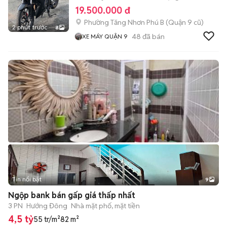
19.500.000 đ
Phường Tăng Nhơn Phú B (Quận 9 cũ)
2 phút trước
8
48
đã bán
XE MÁY QUẬN 9
Tin nổi bật
9
+
2
Ngộp bank bán gấp giá thấp nhất
3 PN
Hướng Đông
Nhà mặt phố, mặt tiền
4,5 tỷ
55 tr/m²
82 m²