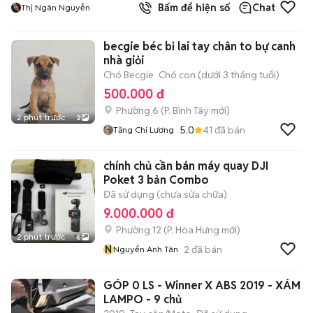
Bấm để hiện số
Chat
Thị Ngân Nguyễn
becgie béc bỉ lai tay chân to bự canh
nhà giỏi
Chó Becgie
Chó con (dưới 3 tháng tuổi)
500.000 đ
Phường 6
(
P. Bình Tây
mới)
2 phút trước
2
5.0
41
đã bán
Tăng Chí Lương
chính chủ cần bán máy quay DJI
Poket 3 bản Combo
Đã sử dụng (chưa sửa chữa)
9.000.000 đ
Phường 12
(
P. Hòa Hưng
mới)
2 phút trước
6
N
2
đã bán
Nguyển Anh Tân
GÓP 0 LS - Winner X ABS 2019 - XÁM
LAMPO - 9 chủ