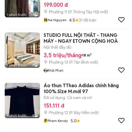
199.000 đ
Phường 11
(
P. Thông Tây Hội
mới)
1 phút trước
1
N
4.5
31
đã bán
Na Nguyen
STUDIO FULL NỘI THẤT - THANG
MÁY - NGAY ETOWN CỘNG HOÀ
Nội thất đầy đủ
3,5 triệu/tháng
18 m²
Phường 13
(
P. Tân Bình
mới)
1 phút trước
7
Khải Phan
Áo thun TThao Adidas chính hãng
100%.Size M.mới 97
Đã sử dụng
Cả nam và nữ
151.111 đ
Phường 12
(
P. Bảy Hiền
mới)
1 phút trước
5
P
5.0
Pham Kendy