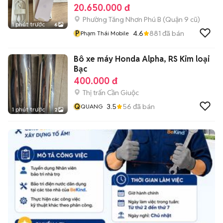
20.650.000 đ
Phường Tăng Nhơn Phú B (Quận 9 cũ)
1 phút trước
6
P
4.6
881
đã bán
Phạm Thái Mobile
Bô xe máy Honda Alpha, RS Kim loại
Bạc
400.000 đ
Thị trấn Cần Giuộc
Q
3.5
56
đã bán
QUANG
1 phút trước
2