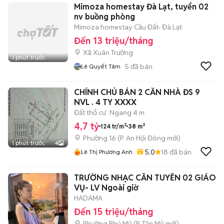
Mimoza homestay Đà Lạt, tuyển 02
nv buồng phòng
Mimoza homestay Cầu Đất- Đà Lạt
Đến 13 triệu/tháng
Xã Xuân Trường
1 phút trước
5
đã bán
Lê Quyết Tâm
CHÍNH CHỦ BÁN 2 CĂN NHÀ ĐS 9
NVL . 4 TY XXXX
Đất thổ cư
Ngang 4 m
4,7 tỷ
124 tr/m²
38 m²
Phường 16
(
P. An Hội Đông
mới)
1 phút trước
4
5.0
18
đã bán
Lê Thị Phương Anh
TRƯỜNG NHẠC CẦN TUYỂN 02 GIÁO
VỤ- LV Ngoài giờ
HADAMA
Đến 15 triệu/tháng
Phường Phú Mỹ
(
P. Tân Mỹ
mới)