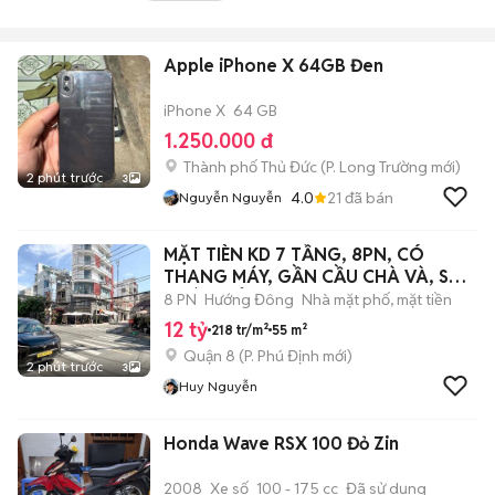
Apple iPhone X 64GB Đen
iPhone X
64 GB
1.250.000 đ
Thành phố Thủ Đức
(
P. Long Trường
mới)
2 phút trước
3
4.0
21
đã bán
Nguyễn Nguyễn
MẶT TIÈN KD 7 TẦNG, 8PN, CÓ
THANG MÁY, GẦN CẦU CHÀ VÀ, SHR,
HOÀN CÔNG
8 PN
Hướng Đông
Nhà mặt phố, mặt tiền
12 tỷ
218 tr/m²
55 m²
Quận 8
(
P. Phú Định
mới)
2 phút trước
3
Huy Nguyễn
Honda Wave RSX 100 Đỏ Zin
2008
Xe số
100 - 175 cc
Đã sử dụng