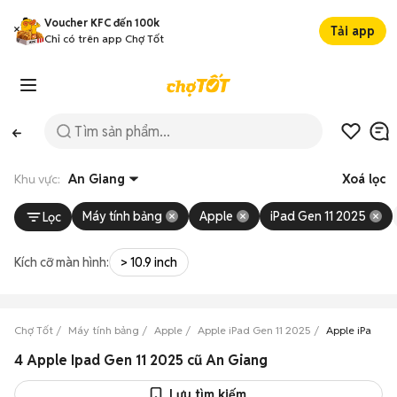
Voucher KFC đến 100k
Tải app
Chỉ có trên app Chợ Tốt
Khu vực:
An Giang
Xoá lọc
Máy tính bảng
Apple
iPad Gen 11 2025
Lọc
Kích cỡ màn hình:
> 10.9 inch
Chợ Tốt
Máy tính bảng
Apple
Apple iPad Gen 11 2025
Apple iPad Ge
4 Apple Ipad Gen 11 2025 cũ An Giang
Lưu tìm kiếm