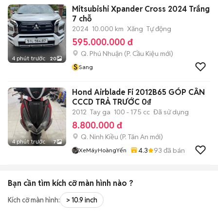
Mitsubishi Xpander Cross 2024 Trắng
7 chỗ
2024
10.000 km
Xăng
Tự động
595.000.000 đ
Q. Phú Nhuận
(
P. Cầu Kiệu
mới)
4 phút trước
20
S
Sang
Hond Airblade Fi 2012B65 GÓP CẦN
CCCD TRẢ TRƯỚC 0₫
2012
Tay ga
100 - 175 cc
Đã sử dụng
8.800.000 đ
Q. Ninh Kiều
(
P. Tân An
mới)
4 phút trước
7
4.3
93
đã bán
XeMáyHoàngYến
Bạn cần tìm
kích cỡ màn hình
nào ?
Kích cỡ màn hình:
> 10.9 inch