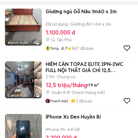
Giường ngủ Gỗ Nâu 1m60 x 2m
Đã sử dụng
Giường đôi 1.6m x 2m
1.100.000 đ
Q. Tân Phú
4 phút trước
4
t
4.7
367
đã bán
Tùng
HIẾM CĂN TOPAZ ELITE 2PN-2WC
FULL NỘI THẤT GIÁ CHỈ 12,5
TRIỆU/THÁNG
2 PN
Chung cư
12,5 triệu/tháng
79 m²
Quận 8
(
P. Chánh Hưng
mới)
5 phút trước
5
2
đã bán
Thanh Kiệt
iPhone Xs Đen Huyền Bí
iPhone XS
64 GB
2.200.000 đ