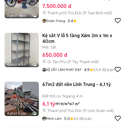
7.500.000 đ
Thành phố Thủ Đức
(
P. Tam Bình
mới)
3 phút trước
7
3.4
Đoàn Trang
Kệ sắt V lỗ 5 tầng Xám 2m x 1m x
40cm
Mới
Sắt
650.000 đ
Q. Tân Phú
(
P. Tây Thạnh
mới)
4 phút trước
2
4.9
554
đã bán
KỆ SẮT LÂM PHÁT ĐẠT
67m2 đất nền Linh Trung - 6,1 tỷ
Đất thổ cư
Ngang 4 m
6,1 tỷ
91 tr/m²
67 m²
Thành phố Thủ Đức
(
P. Linh Xuân
mới)
4 phút trước
3
5.0
63
đã bán
Minh Lâm