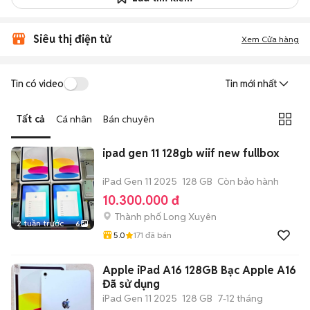
Siêu thị điện tử
Xem Cửa hàng
Tin có video
Tin mới nhất
Tất cả
Cá nhân
Bán chuyên
ipad gen 11 128gb wiif new fullbox
iPad Gen 11 2025
128 GB
Còn bảo hành
10.300.000 đ
Thành phố Long Xuyên
2 tuần trước
6
5.0
171
đã bán
Apple iPad A16 128GB Bạc Apple A16
Đã sử dụng
iPad Gen 11 2025
128 GB
7-12 tháng