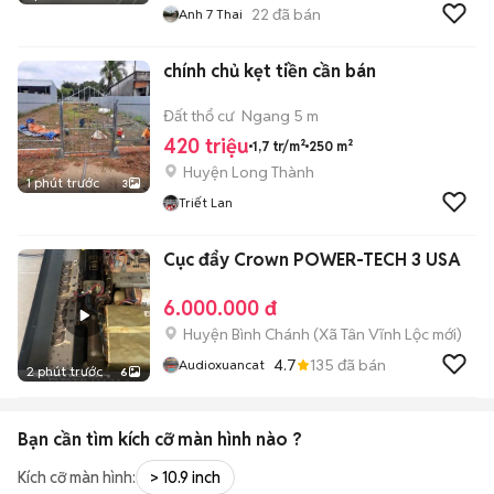
22
đã bán
Anh 7 Thai
chính chủ kẹt tiền cần bán
Đất thổ cư
Ngang 5 m
420 triệu
1,7 tr/m²
250 m²
Huyện Long Thành
1 phút trước
3
Triết Lan
Cục đẩy Crown POWER-TECH 3 USA
6.000.000 đ
Huyện Bình Chánh
(
Xã Tân Vĩnh Lộc
mới)
4.7
135
đã bán
Audioxuancat
2 phút trước
6
Bạn cần tìm
kích cỡ màn hình
nào ?
Kích cỡ màn hình:
> 10.9 inch