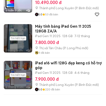
10.490.000 đ
Thành phố Long Xuyên
(
P. Bình Đức
mới)
3 tuần trước
4
5.0
53
đã bán
Máy tính bảng iPad Gen 11 2025
128GB ZA/A
iPad Gen 11 2025
128 GB
7-12 tháng
Tin hết hạn
7.800.000 đ
Thị xã Tân Châu
(
P. Long Phú
mới)
1 tháng trước
4
N
11
đã bán
iPad a16 wifi 128G đẹp keng có hỗ trợ
góp
iPad Gen 11 2025
128 GB
4-6 tháng
Tin hết hạn
7.900.000 đ
Thành phố Long Xuyên
(
P. Bình Đức
mới)
2 tháng trước
4
5.0
220
đã bán