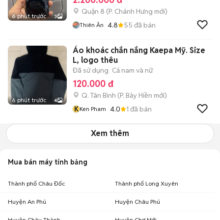
Quận 8
(
P. Chánh Hưng
mới)
6 phút trước
3
4.8
55
đã bán
Thiên Ân
Áo khoác chắn nắng Kaepa Mỹ. Size
L, logo thêu
Đã sử dụng
Cả nam và nữ
120.000 đ
Q. Tân Bình
(
P. Bảy Hiền
mới)
6 phút trước
4
K
4.0
1
đã bán
Ken Pham
Xem thêm
Mua bán máy tính bảng
Thành phố Châu Đốc
Thành phố Long Xuyên
Huyện An Phú
Huyện Châu Phú
Huyện Châu Thành
Huyện Chợ Mới