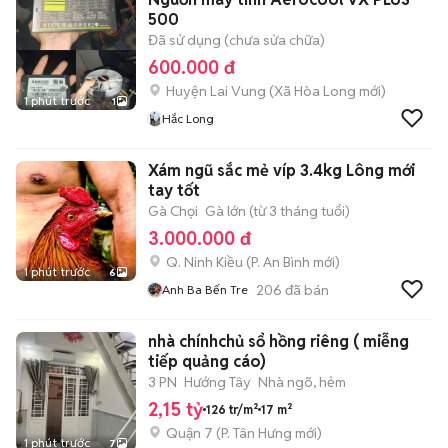
500
Đã sử dụng (chưa sửa chữa)
600.000 đ
Huyện Lai Vung
(
Xã Hòa Long
mới)
1 phút trước
1
Hắc Long
Xám ngũ sắc mẻ víp 3.4kg Lông mới
tay tốt
Gà Chọi
Gà lớn (từ 3 tháng tuổi)
3.000.000 đ
Q. Ninh Kiều
(
P. An Bình
mới)
1 phút trước
6
206
đã bán
Anh Ba Bến Tre
nhà chínhchủ sổ hồng riêng ( miễng
tiếp quảng cáo)
3 PN
Hướng Tây
Nhà ngõ, hẻm
2,15 tỷ
126 tr/m²
17 m²
Quận 7
(
P. Tân Hưng
mới)
1 phút trước
7