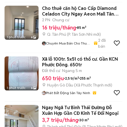
Cho thuê căn hộ Cao Cấp Diamond
Celadon City Ngay Aeon Mall Tân
Phú
2 PN
Chung cư
16 triệu/tháng
85 m²
Q. Tân Phú
(
P. Tân Sơn Nhì
mới)
1 phút trước
6
2
đã
Chuyên Mua Bán Cho Thuê
bán
Căn Hộ
Xã lỗ 100tr. 5x51 có thổ cư. Gần KCN
Phước Đông. 650tr
Đất thổ cư
Ngang 5 m
650 triệu
2,5 tr/m²
255 m²
Huyện Gò Dầu
(
Xã Phước Thạnh
mới)
1 phút trước
6
Phát Bất Động Sản Tây Ninh
Ngay Ngã Tư Bình Thái Đường Đỗ
Xuân Hợp Gần CĐ Kinh Tế Đối Ngoại
3,7 triệu/tháng
30 m²
Thành phố Thủ Đức
(
P. Tăng Nhơn Phú
mới)