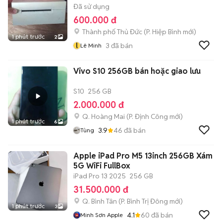
Đã sử dụng
600.000 đ
Thành phố Thủ Đức
(
P. Hiệp Bình
mới)
1 phút trước
2
l
3
đã bán
Lê Minh
Vivo S10 256GB bán hoặc giao lưu
S10
256 GB
2.000.000 đ
Q. Hoàng Mai
(
P. Định Công
mới)
1 phút trước
6
3.9
46
đã bán
Tùng
Apple iPad Pro M5 13inch 256GB Xám
5G WiFi FullBox
iPad Pro 13 2025
256 GB
31.500.000 đ
Q. Bình Tân
(
P. Bình Trị Đông
mới)
1 phút trước
3
4.1
60
đã bán
Minh Sơn Apple