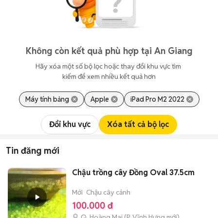
Không còn kết quả phù hợp tại An Giang
Hãy xóa một số bộ lọc hoặc thay đổi khu vực tìm 
kiếm để xem nhiều kết quả hơn
Máy tính bảng
Apple
iPad Pro M2 2022
Đổi khu vực
Xóa tất cả bộ lọc
Tin đăng mới
Chậu trồng cây Đồng Oval 37.5cm
Mới
Chậu cây cảnh
100.000 đ
Q. Hoàng Mai
(
P. Vĩnh Hưng
mới)