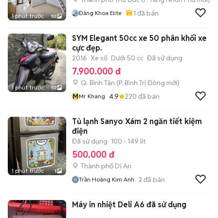
1
đã bán
Đăng Khoa Elite
1 phút trước
10
SYM Elegant 50cc xe 50 phân khối xe
cực đẹp.
2016
Xe số
Dưới 50 cc
Đã sử dụng
7.900.000 đ
Q. Bình Tân
(
P. Bình Trị Đông
mới)
1 phút trước
10
M
4.9
220
đã bán
Mr Khang
Tủ lạnh Sanyo Xám 2 ngăn tiết kiệm
điện
Đã sử dụng
100 - 149 lít
500.000 đ
Thành phố Dĩ An
1 phút trước
1
2
đã bán
Trần Hoàng Kim Anh
Máy in nhiệt Deli A6 đã sử dụng