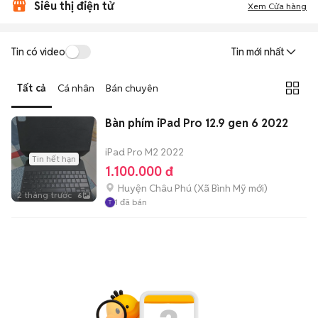
Siêu thị điện tử
Xem Cửa hàng
Tin có video
Tin mới nhất
Tất cả
Cá nhân
Bán chuyên
Bàn phím iPad Pro 12.9 gen 6 2022
iPad Pro M2 2022
Tin hết hạn
1.100.000 đ
Huyện Châu Phú
(
Xã Bình Mỹ
mới)
2 tháng trước
6
1
đã bán