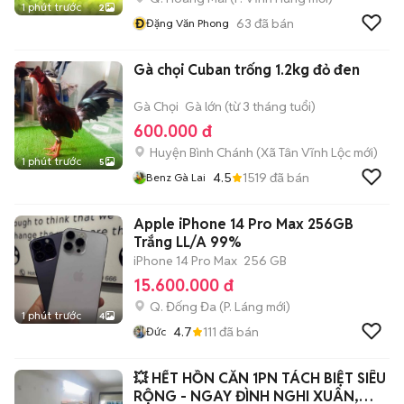
1 phút trước
2
Đ
63
đã bán
Đặng Văn Phong
Gà chọi Cuban trống 1.2kg đỏ đen
Gà Chọi
Gà lớn (từ 3 tháng tuổi)
600.000 đ
Huyện Bình Chánh
(
Xã Tân Vĩnh Lộc
mới)
1 phút trước
5
4.5
1519
đã bán
Benz Gà Lai
Apple iPhone 14 Pro Max 256GB
Trắng LL/A 99%
iPhone 14 Pro Max
256 GB
15.600.000 đ
Q. Đống Đa
(
P. Láng
mới)
1 phút trước
4
4.7
111
đã bán
Đức
💥 HẾT HỒN CĂN 1PN TÁCH BIỆT SIÊU
RỘNG - NGAY ĐÌNH NGHI XUÂN,