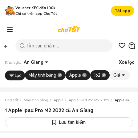
Voucher KFC đến 100k
Tải app
Chỉ có trên app Chợ Tốt
Khu vực:
An Giang
Xoá lọc
Máy tính bảng
Apple
162
Giá
Lọc
Chợ Tốt
Máy tính bảng
Apple
Apple iPad Pro M2 2022
Apple iPad P
1 Apple Ipad Pro M2 2022 cũ An Giang
Lưu tìm kiếm