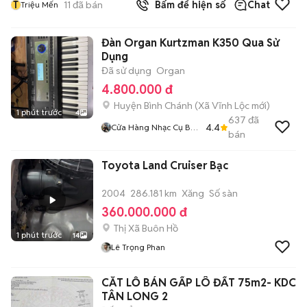
T
11
đã bán
Bấm để hiện số
Chat
Triệu Mến
Đàn Organ Kurtzman K350 Qua Sử
Dụng
Đã sử dụng
Organ
4.800.000 đ
Huyện Bình Chánh
(
Xã Vĩnh Lộc
mới)
1 phút trước
4
637
đã
4.4
Cửa Hàng Nhạc Cụ Bé
bán
Tài
Toyota Land Cruiser Bạc
2004
286.181 km
Xăng
Số sàn
360.000.000 đ
Thị Xã Buôn Hồ
1 phút trước
14
Lê Trọng Phan
CẮT LỖ BÁN GẤP LÔ ĐẤT 75m2- KDC
TÂN LONG 2