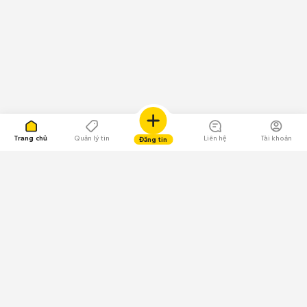
Trang chủ
Quản lý tin
Liên hệ
Tài khoản
Đăng tin
109.000 Bình chọn
Tải ứng dụng Chợ Tốt
Về Chợ Tốt
Quy chế sàn
Chính sách bảo mật
Giải quyết tranh chấp
CÔNG TY TNHH CHỢ TỐT - Người đại diện theo pháp luật: