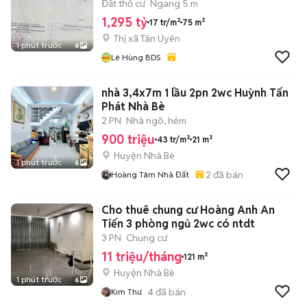
Đất thổ cư
Ngang 5 m
1,295 tỷ
17 tr/m²
75 m²
Thị xã Tân Uyên
1 phút trước
8
Lê Hùng BDS
nhà 3,4x7m 1 lầu 2pn 2wc Huỳnh Tấn
Phát Nhà Bè
2 PN
Nhà ngõ, hẻm
900 triệu
43 tr/m²
21 m²
Huyện Nhà Bè
1 phút trước
6
2
đã bán
Hoàng Tâm Nhà Đất
Cho thuê chung cư Hoàng Anh An
Tiến 3 phòng ngủ 2wc có ntdt
3 PN
Chung cư
11 triệu/tháng
121 m²
Huyện Nhà Bè
1 phút trước
6
4
đã bán
Kim Thư