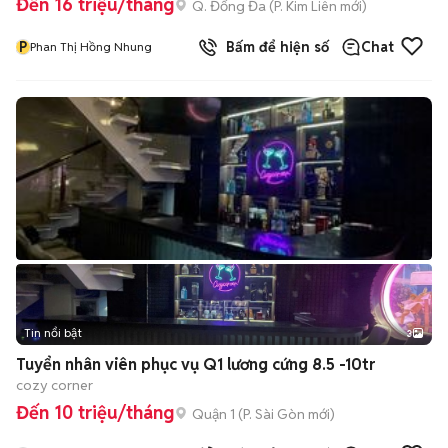
Đến 16 triệu/tháng
Q. Đống Đa
(
P. Kim Liên
mới)
P
Bấm để hiện số
Chat
Phan Thị Hồng Nhung
Tin nổi bật
3
Tuyển nhân viên phục vụ Q1 lương cứng 8.5 -10tr
cozy corner
Đến 10 triệu/tháng
Quận 1
(
P. Sài Gòn
mới)