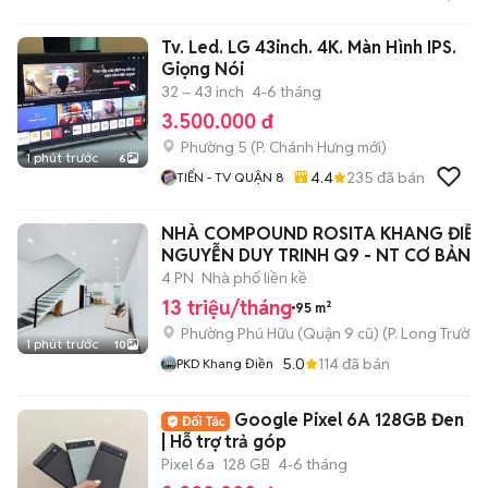
Tv. Led. LG 43inch. 4K. Màn Hình IPS.
Giọng Nói
32 – 43 inch
4-6 tháng
3.500.000 đ
Phường 5
(
P. Chánh Hưng
mới)
1 phút trước
6
4.4
235
đã bán
TIẾN - TV QUẬN 8
NHÀ COMPOUND ROSITA KHANG ĐIỀN
NGUYỄN DUY TRINH Q9 - NT CƠ BẢN 
4 PN
Nhà phố liền kề
13 triệu/tháng
95 m²
Phường Phú Hữu (Quận 9 cũ)
(
P. Long Trường
1 phút trước
10
5.0
114
đã bán
PKD Khang Điền
Google Pixel 6A 128GB Đen
| Hỗ trợ trả góp
Pixel 6a
128 GB
4-6 tháng