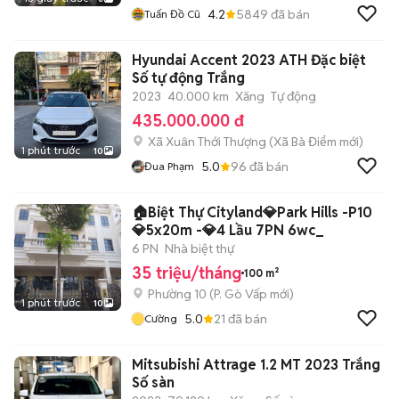
4.2
5849
đã bán
Tuấn Đồ Cũ
Hyundai Accent 2023 ATH Đặc biệt
Số tự động Trắng
2023
40.000 km
Xăng
Tự động
435.000.000 đ
Xã Xuân Thới Thượng
(
Xã Bà Điểm
mới)
1 phút trước
10
5.0
96
đã bán
Đua Phạm
🏠Biệt Thự Cityland💎Park Hills -P10
💎5x20m -💎4 Lầu 7PN 6wc_
6 PN
Nhà biệt thự
35 triệu/tháng
100 m²
Phường 10
(
P. Gò Vấp
mới)
1 phút trước
10
5.0
21
đã bán
Cường
Mitsubishi Attrage 1.2 MT 2023 Trắng
Số sàn