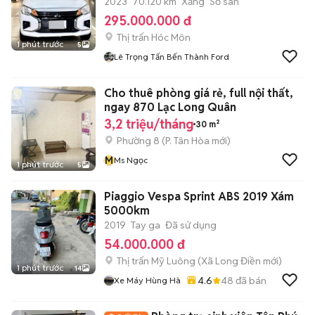
2023
70.120 km
Xăng
Số sàn
295.000.000 đ
Thị trấn Hóc Môn
1 phút trước
5
Lê Trọng Tấn Bến Thành Ford
Cho thuê phòng giá rẻ, full nội thất,
ngay 870 Lạc Long Quân
3,2 triệu/tháng
30 m²
Phường 8
(
P. Tân Hòa
mới)
M
Ms Ngọc
1 phút trước
5
Piaggio Vespa Sprint ABS 2019 Xám
5000km
2019
Tay ga
Đã sử dụng
54.000.000 đ
Thị trấn Mỹ Luông
(
Xã Long Điền
mới)
1 phút trước
14
4.6
48
đã bán
Xe Máy Hùng Hà