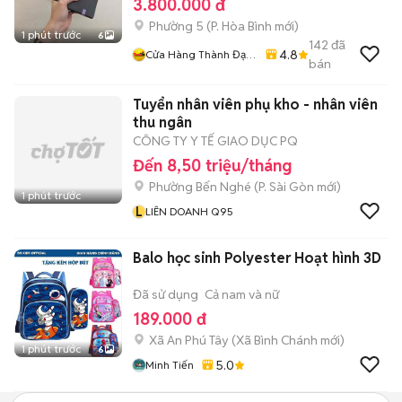
3.800.000 đ
Phường 5
(
P. Hòa Bình
mới)
1 phút trước
6
142
đã
4.8
Cửa Hàng Thành Đạt
bán
Mobile Quận 11
Tuyển nhân viên phụ kho - nhân viên
thu ngân
CÔNG TY Y TẾ GIAO DỤC PQ
Đến 8,50 triệu/tháng
Phường Bến Nghé
(
P. Sài Gòn
mới)
1 phút trước
L
LIÊN DOANH Q95
Balo học sinh Polyester Hoạt hình 3D
Đã sử dụng
Cả nam và nữ
189.000 đ
Xã An Phú Tây
(
Xã Bình Chánh
mới)
1 phút trước
6
5.0
Minh Tiến