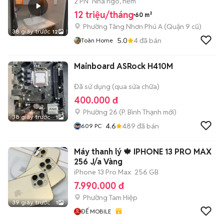
NHƠN PHÚ A
2 PN
Nhà ngõ, hẻm
12 triệu/tháng
60 m²
Phường Tăng Nhơn Phú A (Quận 9 cũ)
38 giây trước
12
5.0
4
đã bán
Toàn Home
Mainboard ASRock H410M
Đã sử dụng (qua sửa chữa)
400.000 đ
Phường 26
(
P. Bình Thạnh
mới)
38 giây trước
1
4.6
489
đã bán
609 PC
Máy thanh lý 🍁 IPHONE 13 PRO MAX
256 J/a Vàng
iPhone 13 Pro Max
256 GB
7.990.000 đ
Phường Tam Hiệp
39 giây trước
1
ĐẾ MOBILE