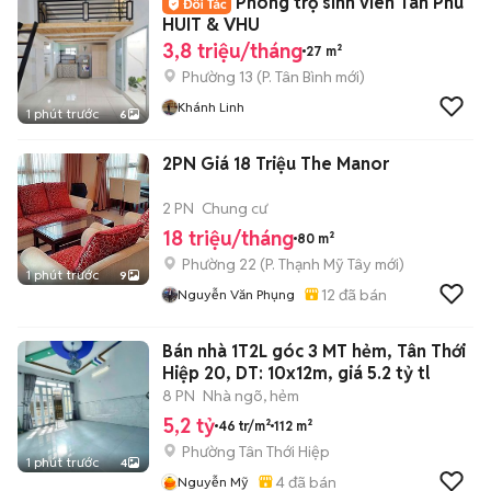
Phòng trọ sinh viên Tân Phú
HUIT & VHU
3,8 triệu/tháng
27 m²
Phường 13
(
P. Tân Bình
mới)
Khánh Linh
1 phút trước
6
2PN Giá 18 Triệu The Manor
2 PN
Chung cư
18 triệu/tháng
80 m²
Phường 22
(
P. Thạnh Mỹ Tây
mới)
1 phút trước
9
12
đã bán
Nguyễn Văn Phụng
Bán nhà 1T2L góc 3 MT hẻm, Tân Thới
Hiệp 20, DT: 10x12m, giá 5.2 tỷ tl
8 PN
Nhà ngõ, hẻm
5,2 tỷ
46 tr/m²
112 m²
Phường Tân Thới Hiệp
1 phút trước
4
4
đã bán
Nguyễn Mỹ