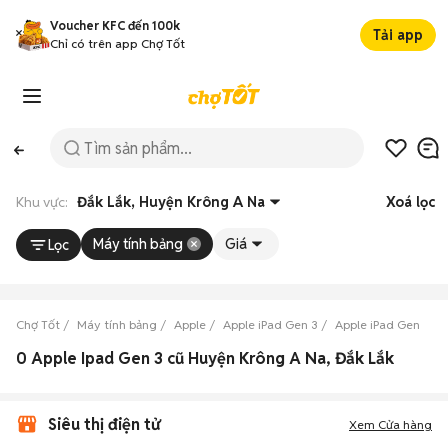
Voucher KFC đến 100k
Tải app
Chỉ có trên app Chợ Tốt
Khu vực:
Đắk Lắk, Huyện Krông A Na
Xoá lọc
Máy tính bảng
Giá
Lọc
Chợ Tốt
Máy tính bảng
Apple
Apple iPad Gen 3
Apple iPad Gen 3 Đắ
0 Apple Ipad Gen 3 cũ Huyện Krông A Na, Đắk Lắk
Siêu thị điện tử
Xem Cửa hàng