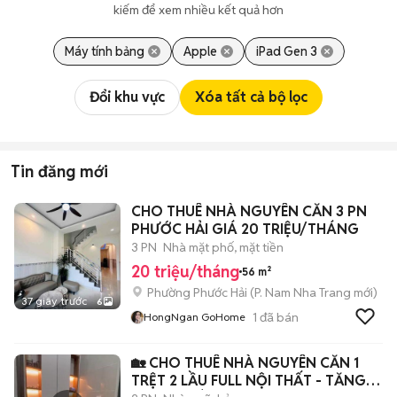
kiếm để xem nhiều kết quả hơn
Máy tính bảng
Apple
iPad Gen 3
Đổi khu vực
Xóa tất cả bộ lọc
Tin đăng mới
CHO THUÊ NHÀ NGUYÊN CĂN 3 PN
PHƯỚC HẢI GIÁ 20 TRIỆU/THÁNG
3 PN
Nhà mặt phố, mặt tiền
20 triệu/tháng
56 m²
Phường Phước Hải
(
P. Nam Nha Trang
mới)
37 giây trước
6
1
đã bán
HongNgan GoHome
🏡 CHO THUÊ NHÀ NGUYÊN CĂN 1
TRỆT 2 LẦU FULL NỘI THẤT - TĂNG