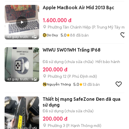
Apple MacBook Air Mid 2013 Bạc
1.600.000 đ
Phường Tân Chánh Hiệp
(
P. Trung Mỹ Tây
mới
D
5.0
88
đã bán
Do Duy
43 giây trước
4
WIWU SW01WH Trắng IP68
Đã sử dụng (chưa sửa chữa)
Hết bảo hành
200.000 đ
Phường 12
(
P. Phú Định
mới)
43 giây trước
5
N
5.0
13
đã bán
Nguyễn Thông
Thiết bị mạng SafeZone Đen đã qua
sử dụng
Đã sử dụng (chưa sửa chữa)
200.000 đ
Phường 3
(
P. Hạnh Thông
mới)
43 giây trước
3